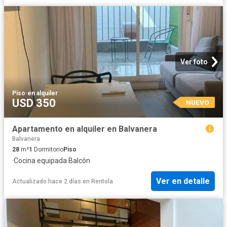
Ver foto
Piso
·
en alquiler
USD 350
NUEVO
Apartamento en alquiler en Balvanera
Balvanera
28
m²
1
Dormitorio
Piso
·
Cocina equipada
·
Balcón
Ver en detalle
Actualizado hace 2 días
en
Rentola