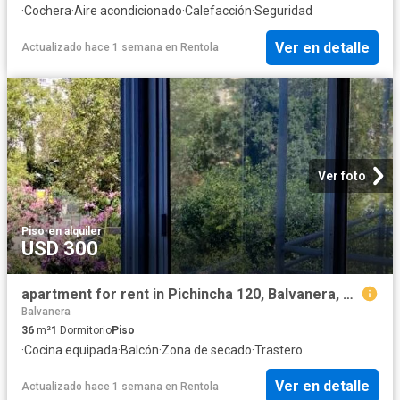
·
Cochera
·
Aire acondicionado
·
Calefacción
·
Seguridad
Ver en detalle
Actualizado hace 1 semana
en
Rentola
Ver foto
Piso
·
en alquiler
USD 300
apartment for rent in Pichincha 120, Balvanera, Ciudad Autónoma de Buenos Aires, Argentina
Balvanera
36
m²
1
Dormitorio
Piso
·
Cocina equipada
·
Balcón
·
Zona de secado
·
Trastero
Ver en detalle
Actualizado hace 1 semana
en
Rentola