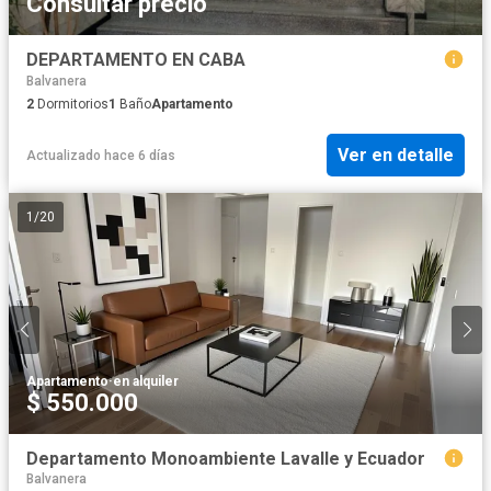
Consultar precio
DEPARTAMENTO EN CABA
Balvanera
2
Dormitorios
1
Baño
Apartamento
Ver en detalle
Actualizado hace 6 días
1
/
20
Apartamento
·
en alquiler
$ 550.000
Departamento Monoambiente Lavalle y Ecuador
Balvanera