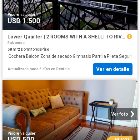
Piso
·
en alquiler
USD 1.500
Lower Quarter | 2 ROOMS WITH A SHELL| TO RIVER | Full Amenities |
Balvanera
58
m²
2
Dormitorios
Piso
·
Cochera
·
Balcón
·
Zona de secado
·
Gimnasio
·
Parrilla
·
Pileta
·
Seguridad
Ver en detalle
Actualizado hace 6 días
en
Rentola
Ver foto
Piso
·
en alquiler
USD 500
NUEVO