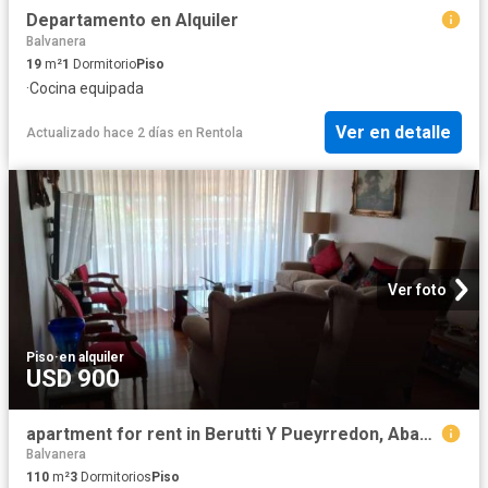
Departamento en Alquiler
Balvanera
19
m²
1
Dormitorio
Piso
·
Cocina equipada
Ver en detalle
Actualizado hace 2 días
en
Rentola
Ver foto
Piso
·
en alquiler
USD 900
apartment for rent in Berutti Y Pueyrredon, Abasto, Buenos Aires, Argentina
Balvanera
110
m²
3
Dormitorios
Piso