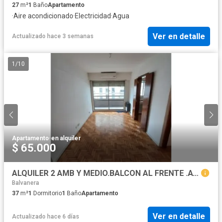
27
m²
1
Baño
Apartamento
·
Aire acondicionado
·
Electricidad
·
Agua
Ver en detalle
Actualizado hace 3 semanas
1
/
10
Apartamento
·
en alquiler
$ 65.000
ALQUILER 2 AMB Y MEDIO.BALCON AL FRENTE .AV PUEYRREDON AL 400
Balvanera
37
m²
1
Dormitorio
1
Baño
Apartamento
Ver en detalle
Actualizado hace 6 días