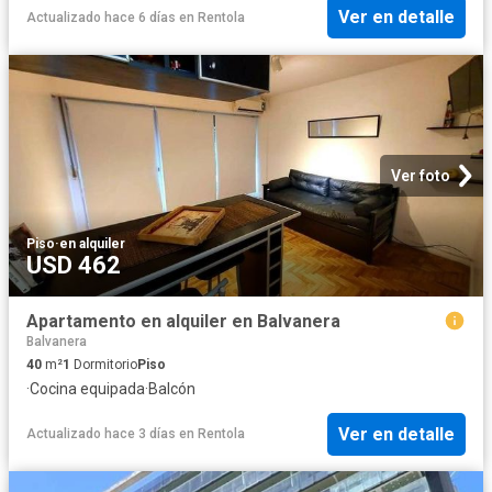
Ver en detalle
Actualizado hace 6 días
en
Rentola
Ver foto
Piso
·
en alquiler
USD 462
Apartamento en alquiler en Balvanera
Balvanera
40
m²
1
Dormitorio
Piso
·
Cocina equipada
·
Balcón
Ver en detalle
Actualizado hace 3 días
en
Rentola