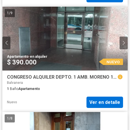
1
/
9
Apartamento
·
en alquiler
$ 390.000
NUEVO
CONGRESO ALQUILER DEPTO. 1 AMB. MORENO 1700
Balvanera
1
Baño
Apartamento
Ver en detalle
Nuevo
1
/
8