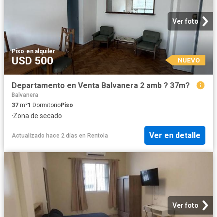
Ver foto
Piso
·
en alquiler
USD 500
NUEVO
Departamento en Venta Balvanera 2 amb ? 37m?
Balvanera
37
m²
1
Dormitorio
Piso
·
Zona de secado
Ver en detalle
Actualizado hace 2 días
en
Rentola
Ver foto