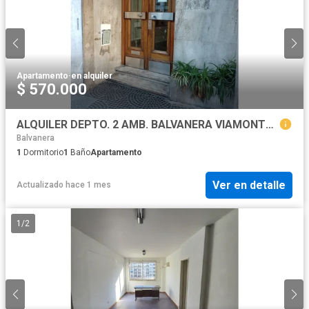
Apartamento
·
en alquiler
$ 570.000
ALQUILER DEPTO. 2 AMB. BALVANERA VIAMONTE 2800
Balvanera
1
Dormitorio
1
Baño
Apartamento
Ver en detalle
Actualizado hace 1 mes
1
/
2