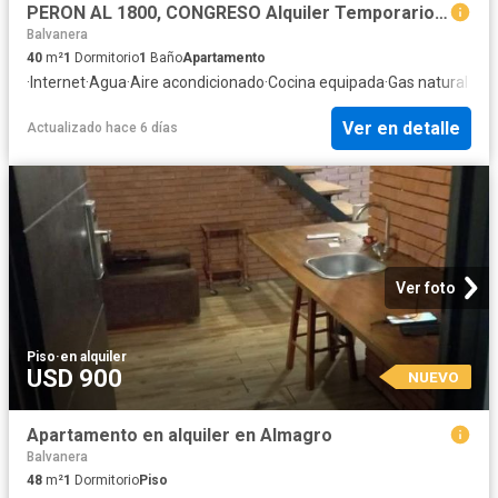
PERON AL 1800, CONGRESO Alquiler Temporario de hermoso 2 ambientes con Patio
Balvanera
40
m²
1
Dormitorio
1
Baño
Apartamento
·
Internet
·
Agua
·
Aire acondicionado
·
Cocina equipada
·
Gas natural
Ver en detalle
Actualizado hace 6 días
Ver foto
Piso
·
en alquiler
USD 900
NUEVO
Apartamento en alquiler en Almagro
Balvanera
48
m²
1
Dormitorio
Piso