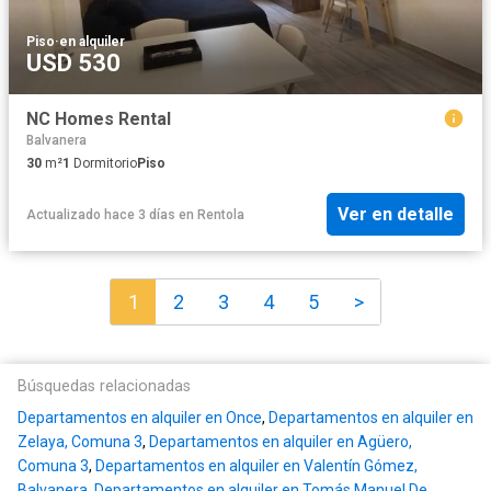
Piso
·
en alquiler
USD 530
NC Homes Rental
Balvanera
30
m²
1
Dormitorio
Piso
Ver en detalle
Actualizado hace 3 días
en
Rentola
1
2
3
4
5
>
Búsquedas relacionadas
Departamentos en alquiler en Once
,
Departamentos en alquiler en
Zelaya, Comuna 3
,
Departamentos en alquiler en Agüero,
Comuna 3
,
Departamentos en alquiler en Valentín Gómez,
Balvanera
,
Departamentos en alquiler en Tomás Manuel De