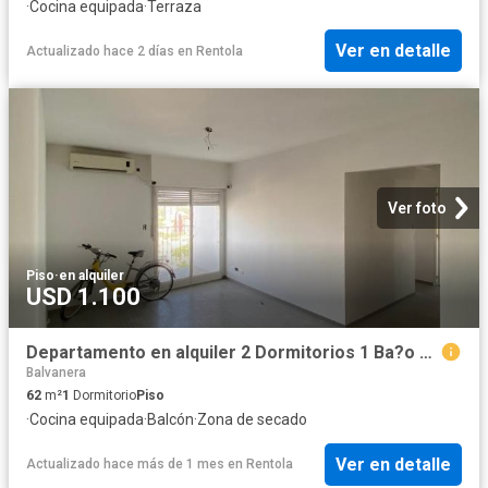
·
Cocina equipada
·
Terraza
Ver en detalle
Actualizado hace 2 días
en
Rentola
Ver foto
Piso
·
en alquiler
USD 1.100
Departamento en alquiler 2 Dormitorios 1 Ba?o 62mts2 Balvanera
Balvanera
62
m²
1
Dormitorio
Piso
·
Cocina equipada
·
Balcón
·
Zona de secado
Ver en detalle
Actualizado hace más de 1 mes
en
Rentola