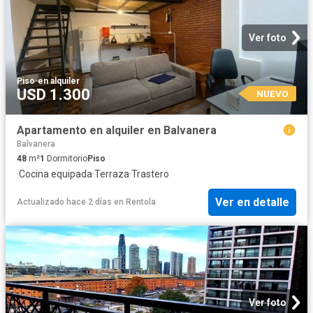
Ver foto
Piso
·
en alquiler
USD 1.300
NUEVO
Apartamento en alquiler en Balvanera
Balvanera
48
m²
1
Dormitorio
Piso
·
Cocina equipada
·
Terraza
·
Trastero
Ver en detalle
Actualizado hace 2 días
en
Rentola
Ver foto