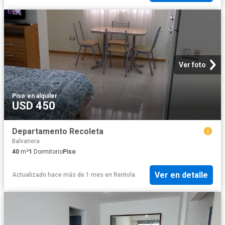
Ver foto
Piso
·
en alquiler
USD 450
Departamento Recoleta
Balvanera
40
m²
1
Dormitorio
Piso
Ver en detalle
Actualizado hace más de 1 mes
en
Rentola