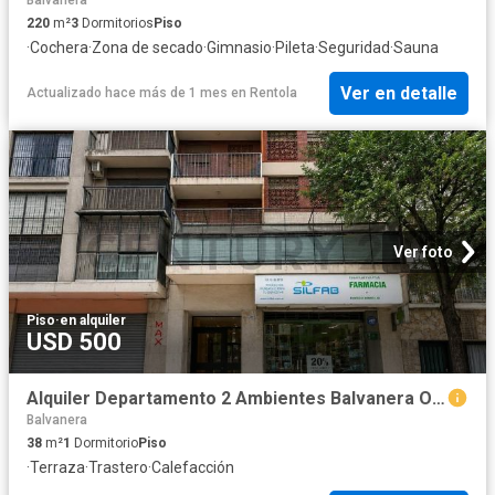
Balvanera
220
m²
3
Dormitorios
Piso
·
Cochera
·
Zona de secado
·
Gimnasio
·
Pileta
·
Seguridad
·
Sauna
Ver en detalle
Actualizado hace más de 1 mes
en
Rentola
Ver foto
Piso
·
en alquiler
USD 500
Alquiler Departamento 2 Ambientes Balvanera Once
Balvanera
38
m²
1
Dormitorio
Piso
·
Terraza
·
Trastero
·
Calefacción