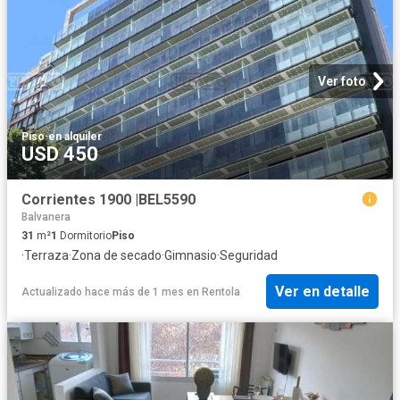
Ver foto
Piso
·
en alquiler
USD 450
Corrientes 1900 |BEL5590
Balvanera
31
m²
1
Dormitorio
Piso
·
Terraza
·
Zona de secado
·
Gimnasio
·
Seguridad
Ver en detalle
Actualizado hace más de 1 mes
en
Rentola