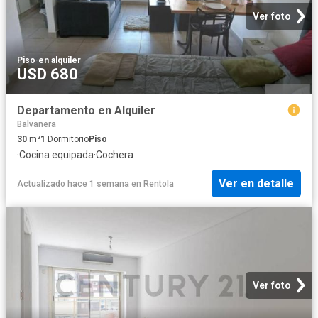
Ver foto
Piso
·
en alquiler
USD 680
Departamento en Alquiler
Balvanera
30
m²
1
Dormitorio
Piso
·
Cocina equipada
·
Cochera
Ver en detalle
Actualizado hace 1 semana
en
Rentola
Ver foto