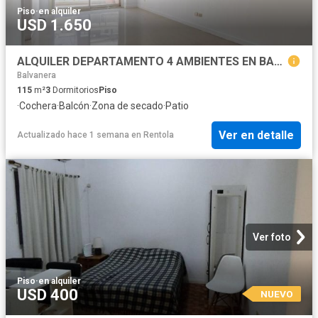
Piso
·
en alquiler
USD 1.650
ALQUILER DEPARTAMENTO 4 AMBIENTES EN BARRIO NORTE
Balvanera
115
m²
3
Dormitorios
Piso
·
Cochera
·
Balcón
·
Zona de secado
·
Patio
Ver en detalle
Actualizado hace 1 semana
en
Rentola
Ver foto
Piso
·
en alquiler
USD 400
NUEVO