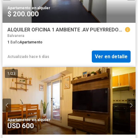
Apartamento
·
en alquiler
$ 200.000
ALQUILER OFICINA 1 AMBIENTE .AV PUEYRREDON 400
Balvanera
1
Baño
Apartamento
Ver en detalle
Actualizado hace 6 días
1
/
23
Apartamento
·
en alquiler
USD 600