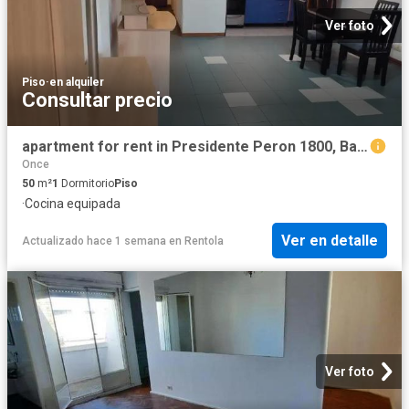
Ver foto
Piso
·
en alquiler
Consultar precio
apartment for rent in Presidente Peron 1800, Balvanera, Ciudad Autónoma de Buenos Aires, Argentina
Once
50
m²
1
Dormitorio
Piso
·
Cocina equipada
Ver en detalle
Actualizado hace 1 semana
en
Rentola
Ver foto