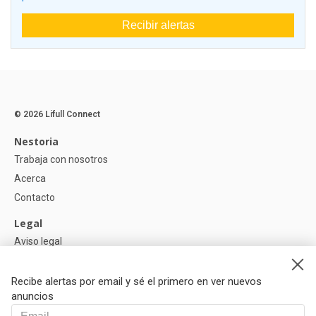
Recibir alertas
© 2026 Lifull Connect
Nestoria
Trabaja con nosotros
Acerca
Contacto
Legal
Aviso legal
Política de Privacidad
Política de Cookies
Recibe alertas por email y sé el primero en ver nuevos
anuncios
Ayuda