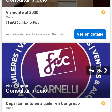
Viamonte al 2000
Once
38
m²
2
Dormitorios
Piso
Ver en detalle
Actualizado hace 2 semanas
en
Rentola
Ver foto
Piso
·
en alquiler
Consultar precio
Departamento en alquiler en Congreso
Once