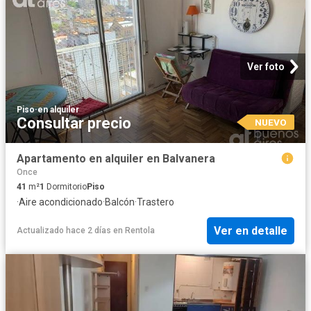
Ver foto
Piso
·
en alquiler
Consultar precio
NUEVO
Apartamento en alquiler en Balvanera
Once
41
m²
1
Dormitorio
Piso
·
Aire acondicionado
·
Balcón
·
Trastero
Ver en detalle
Actualizado hace 2 días
en
Rentola