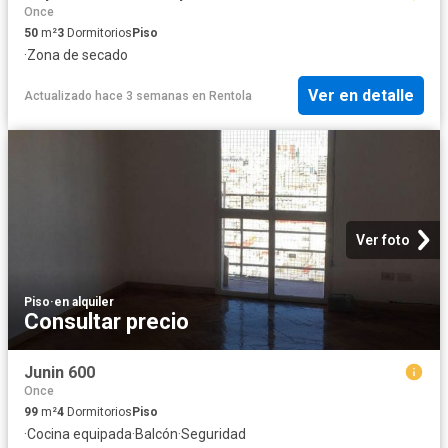
Once
50
m²
3
Dormitorios
Piso
·
Zona de secado
Ver en detalle
Actualizado hace 3 semanas
en
Rentola
Ver foto
Piso
·
en alquiler
Consultar precio
Junin 600
Once
99
m²
4
Dormitorios
Piso
·
Cocina equipada
·
Balcón
·
Seguridad