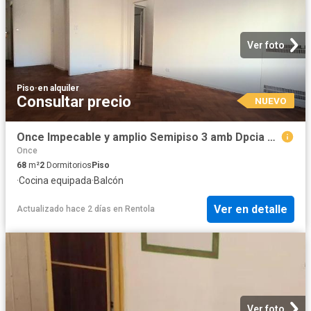
Ver foto
Piso
·
en alquiler
Consultar precio
NUEVO
Once Impecable y amplio Semipiso 3 amb Dpcia con Balc?n!
Once
68
m²
2
Dormitorios
Piso
·
Cocina equipada
·
Balcón
Ver en detalle
Actualizado hace 2 días
en
Rentola
Ver foto