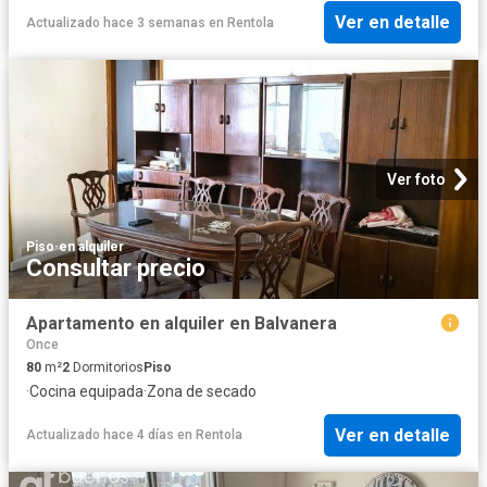
Ver en detalle
Actualizado hace 3 semanas
en
Rentola
Ver foto
Piso
·
en alquiler
Consultar precio
Apartamento en alquiler en Balvanera
Once
80
m²
2
Dormitorios
Piso
·
Cocina equipada
·
Zona de secado
Ver en detalle
Actualizado hace 4 días
en
Rentola