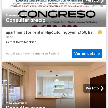
Ver foto
Piso
·
en alquiler
Consultar precio
apartment for rent in HipóLito Irigoyen 2159, Balvanera, Ciudad Autónoma de Buenos Aires, Argentina
Once
47
m²
1
Dormitorio
Piso
Ver en detalle
Actualizado hace 1 semana
en
Rentola
Ver foto
Piso
·
en alquiler
Consultar precio