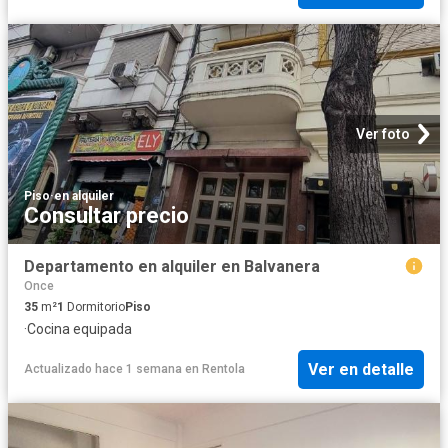
Ver foto
Piso
·
en alquiler
Consultar precio
Departamento en alquiler en Balvanera
Once
35
m²
1
Dormitorio
Piso
·
Cocina equipada
Ver en detalle
Actualizado hace 1 semana
en
Rentola