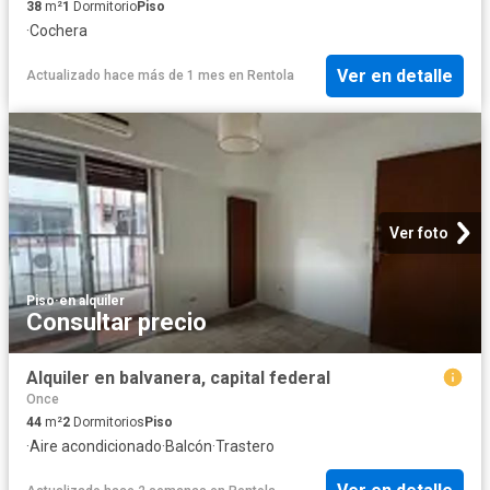
38
m²
1
Dormitorio
Piso
·
Cochera
Ver en detalle
Actualizado hace más de 1 mes
en
Rentola
Ver foto
Piso
·
en alquiler
Consultar precio
Alquiler en balvanera, capital federal
Once
44
m²
2
Dormitorios
Piso
·
Aire acondicionado
·
Balcón
·
Trastero