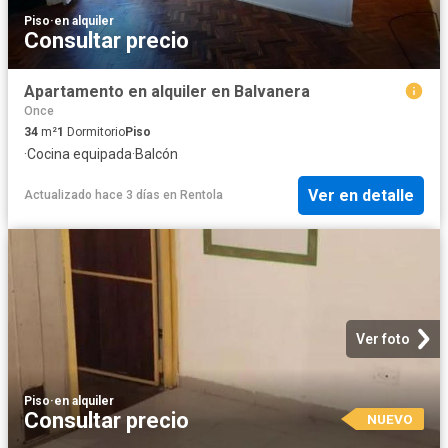
Piso
·
en alquiler
Consultar precio
Apartamento en alquiler en Balvanera
Once
34
m²
1
Dormitorio
Piso
·
Cocina equipada
·
Balcón
Ver en detalle
Actualizado hace 3 días
en
Rentola
Ver foto
Piso
·
en alquiler
Consultar precio
NUEVO