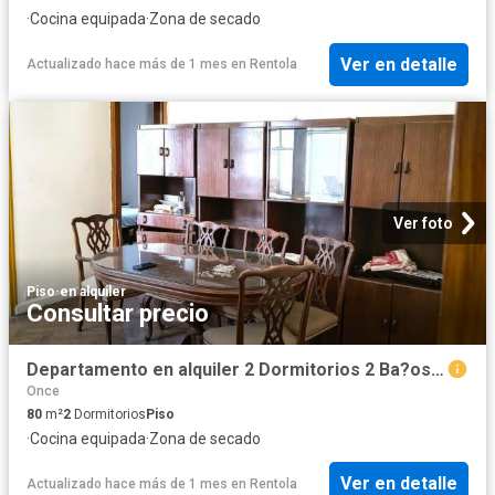
·
Cocina equipada
·
Zona de secado
Ver en detalle
Actualizado hace más de 1 mes
en
Rentola
Ver foto
Piso
·
en alquiler
Consultar precio
Departamento en alquiler 2 Dormitorios 2 Ba?os Balvanera
Once
80
m²
2
Dormitorios
Piso
·
Cocina equipada
·
Zona de secado
Ver en detalle
Actualizado hace más de 1 mes
en
Rentola