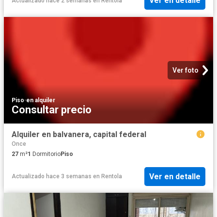
Ver en detalle
Actualizado hace 2 semanas
en
Rentola
Ver foto
Piso
·
en alquiler
Consultar precio
Alquiler en balvanera, capital federal
Once
27
m²
1
Dormitorio
Piso
Ver en detalle
Actualizado hace 3 semanas
en
Rentola