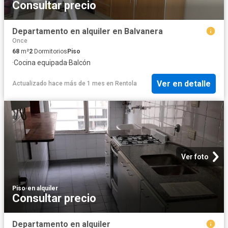
Consultar precio
Departamento en alquiler en Balvanera
Once
68
m²
2
Dormitorios
Piso
·
Cocina equipada
·
Balcón
Ver en detalle
Actualizado hace más de 1 mes
en
Rentola
Ver foto
Piso
·
en alquiler
Consultar precio
Departamento en alquiler