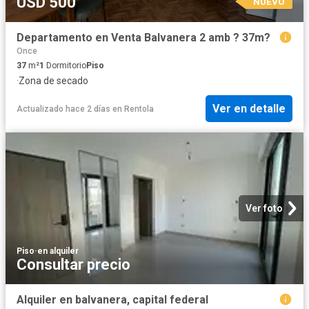
USD 500
NUEVO
Departamento en Venta Balvanera 2 amb ? 37m?
Once
37
m²
1
Dormitorio
Piso
·
Zona de secado
Ver en detalle
Actualizado hace 2 días
en
Rentola
Ver foto
Piso
·
en alquiler
Consultar precio
Alquiler en balvanera, capital federal