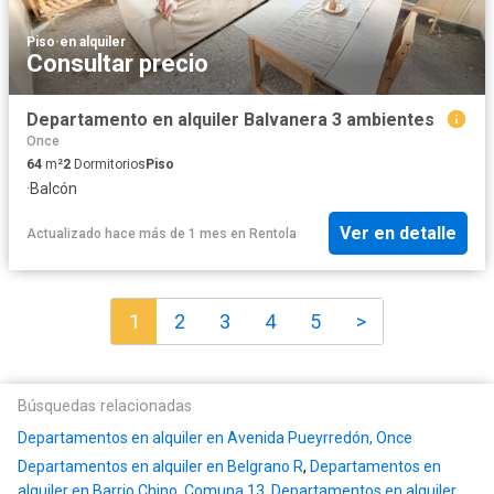
Piso
·
en alquiler
Consultar precio
Departamento en alquiler Balvanera 3 ambientes
Once
64
m²
2
Dormitorios
Piso
·
Balcón
Ver en detalle
Actualizado hace más de 1 mes
en
Rentola
1
2
3
4
5
>
Búsquedas relacionadas
Departamentos en alquiler en Avenida Pueyrredón, Once
Departamentos en alquiler en Belgrano R
,
Departamentos en
alquiler en Barrio Chino, Comuna 13
,
Departamentos en alquiler