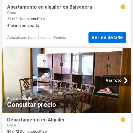
Apartamento en alquiler en Balvanera
Once
29
m²
1
Dormitorio
Piso
·
Cocina equipada
Ver en detalle
Actualizado hace 2 días
en
Rentola
Ver foto
Piso
·
en alquiler
Consultar precio
Departamento en Alquiler
Once
80
m²
2
Dormitorios
Piso