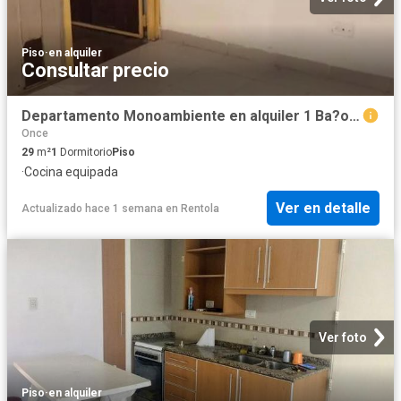
Piso
·
en alquiler
Consultar precio
Departamento Monoambiente en alquiler 1 Ba?o Once ? 29m?
Once
29
m²
1
Dormitorio
Piso
·
Cocina equipada
Ver en detalle
Actualizado hace 1 semana
en
Rentola
Ver foto
Piso
·
en alquiler