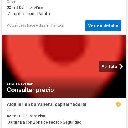
Once
32
m²
1
Dormitorio
Piso
·
Zona de secado
·
Parrilla
Ver en detalle
Actualizado hace 6 días
en
Rentola
Ver foto
Piso
·
en alquiler
Consultar precio
Alquiler en balvanera, capital federal
Once
42
m²
2
Dormitorios
Piso
·
Jardín
·
Balcón
·
Zona de secado
·
Seguridad