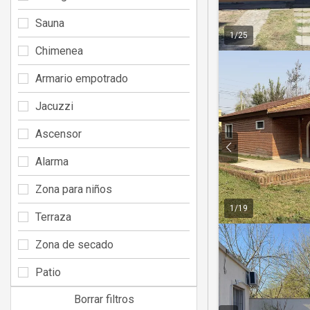
Sauna
1
/
25
Chimenea
Armario empotrado
Jacuzzi
Ascensor
Alarma
Zona para niños
1
/
19
Terraza
Zona de secado
Patio
Borrar filtros