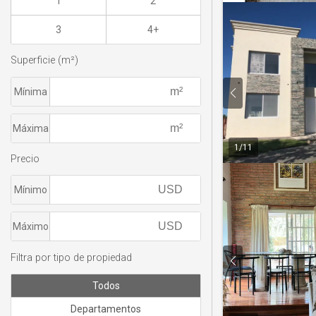
1
2
3
4+
Superficie (m²)
Mínima
Máxima
1
/
11
Precio
Mínimo
Máximo
Filtra por tipo de propiedad
Todos
Departamentos