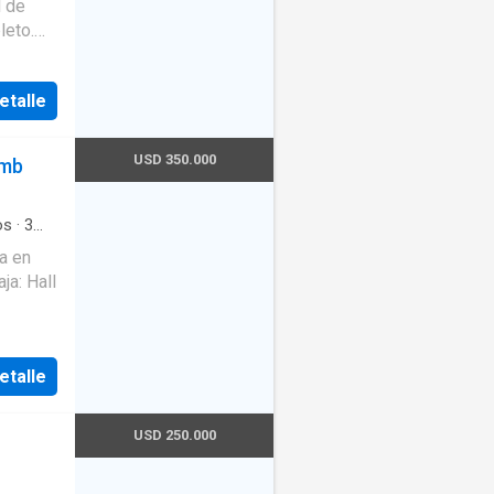
l de
leto.
etalle
e
USD 350.000
Amb
mativa
por
os
·
3
quipada
·
d
·
ja: Hall
ndencia
bución
etalle
ite
dos
.
USD 250.000
L