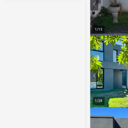
1
/
13
1
/
28