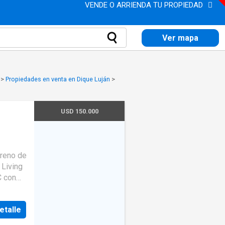
VENDE O ARRIENDA TU PROPIEDAD
Ver mapa
>
Propiedades en venta en Dique Luján
>
USD 150.000
Living
C con
card y
 piso
etalle
illa –