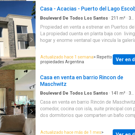
Casa - Acacias - Puerto del Lago Esco
Boulevard De Todos Los Santos
·
211
m²
·
3
Dormitorios
·
3
Baños
·
Casa
·
Cochera
·
Gas nat
Propiedad en venta a estrenar en Puertos de
La propiedad cuenta en planta baja con livin
hogar y enorme ventanal que vincula la galerí
tiene vistas a la pileta. Cocina con comedor di
Muebles de cocina con frentes Egger brillant
Actualizado hace 1 semana
> Repetto
Ver en d
herrajes Haffele con cierra suave. Mesa de 
propiedades Argentina
diario vinculada a la isla igual a la mesada e
Norte. Horno empotrado y anafe Marca Longvi
Casa en venta en barrio Rincon de
Campana marca TST todo instalado. Toilette 
Maschwitz
placard de recepción. Ambiente vinculado al l
utilizable como family o escritorio. Depende
Boulevard De Todos Los Santos
·
141
m²
·
3
Dormitorios
·
2
Baños
·
Casa
·
Aire acondiciona
servicio, cuenta con baño y placard también 
Casa en venta en barrio Rincón de Maschwitz
Cochera
·
Electricidad
·
Cocina equipada
·
Jardín
interiores terminados. Importante galería con
comedor, cocina con isla, suite principal con 
Internet
·
Gas natural
·
Seguridad
parrilla con isla y barra. Parrilla enlosada con
dos dormitorios que comparten un baño comp
guillotina y puertas bajo parrilla y bajo isla. B
En planta alta amplio espacio ideal play room
exterior y depósito de jardín. Pileta de nataci
dormitorio mas espacio de guardado o posib
Actualizado hace más de 1 mes
>
revestida con venecitas y ducha exterior agua
Ver en d