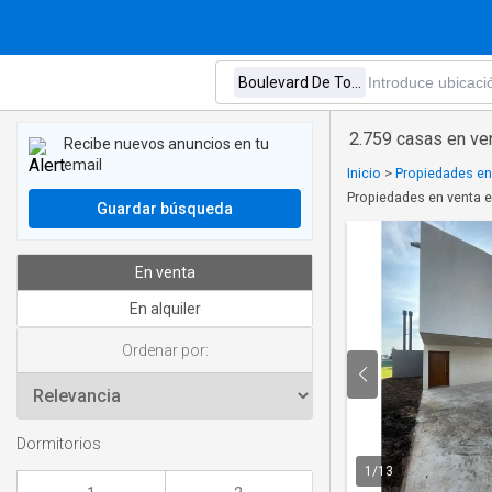
2.759 casas en ve
Recibe nuevos anuncios en tu
email
Inicio
>
Propiedades en
Propiedades en venta 
Guardar búsqueda
En venta
En alquiler
Ordenar por:
Dormitorios
1
/
13