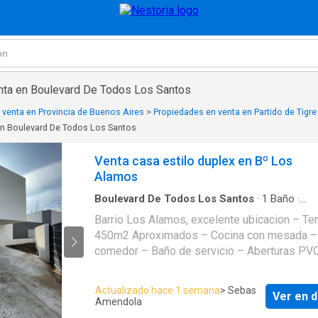
nta en Boulevard De Todos Los Santos
 venta en Provincia de Buenos Aires
>
Propiedades en venta en Partido de Tigre
en Boulevard De Todos Los Santos
Venta casa estilo duplex en Bº Los
Alamos
Boulevard De Todos Los Santos
·
1
Baño
·
Apartamento
·
Cochera
Barrio Los Alamos, excelente ubicacion – Terreno de
450m2 Aproximados – Cocina con mesada – 
comedor – Baño de servicio – Aberturas PV
DVH – En planta alta dos dormitorios con pla
balcones – Baño completo – Calefaccion por
Actualizado hace 1 semana
> Sebas
Ver en d
radiante – Entrada para auto – Galeria con parr
Amendola
Gran parque