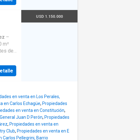
 para
ción,
USD 1.150.000
Baño
e futbol
 planta
cidad
·
ez
–
·
Agua
uitos.
e
tes de
Ilva.
mativa
 bomba
por
ifícil
xi de
etalle
iso
cia de
mético.
tiva.
entes.
dades en venta en Los Perales,
ámaras.
a en Carlos Echagüe
,
Propiedades
con
e
iedades en venta en Constitución
,
la
cio
 General Juan D Perón
,
Propiedades
con
nes.
árez
,
Propiedades en venta en
placard
 dentro
try Club
,
Propiedades en venta en E
te y
factos
Carlos Pellegrini, Barrio