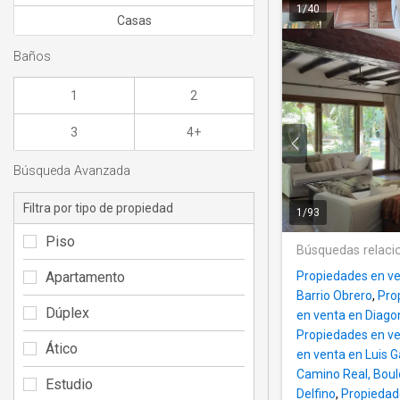
1
/
40
Casas
Baños
1
2
3
4+
Búsqueda Avanzada
Filtra por tipo de propiedad
1
/
93
Piso
Búsquedas relaci
Apartamento
Propiedades en ve
Barrio Obrero
,
Pro
Dúplex
en venta en Diag
Propiedades en ve
Ático
en venta en Luis G
Camino Real, Bou
Estudio
Delfino
,
Propiedad