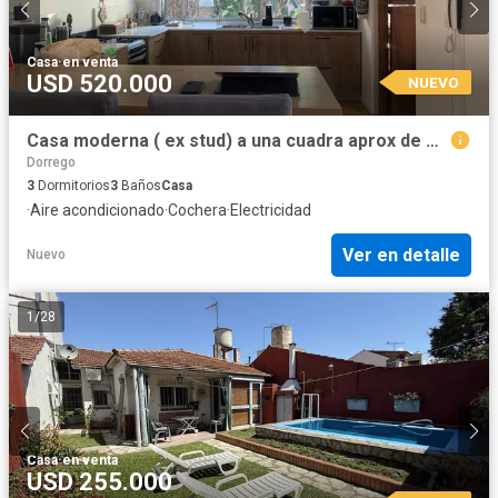
Casa
·
en venta
USD 520.000
NUEVO
Casa moderna ( ex stud) a una cuadra aprox de Dardo Rocha
Dorrego
3
Dormitorios
3
Baños
Casa
·
Aire acondicionado
·
Cochera
·
Electricidad
Ver en detalle
Nuevo
1
/
28
Casa
·
en venta
USD 255.000