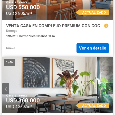
Casa
·
en venta
USD 550.000
ACTUALIZADO
USD 2.806/m²
VENTA CASA EN COMPLEJO PREMIUM CON COCHERA Y AMENITIES - SAN ISIDRO
Dorrego
196
m²
3
Dormitorios
3
Baños
Casa
Ver en detalle
Nuevo
1
/
46
Casa
·
en venta
USD 360.000
ACTUALIZADO
USD 4.337/m²