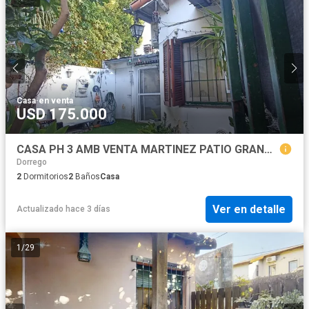
Casa
·
en venta
USD 175.000
CASA PH 3 AMB VENTA MARTINEZ PATIO GRANDE QUINCHO
Dorrego
2
Dormitorios
2
Baños
Casa
Ver en detalle
Actualizado hace 3 días
1
/
29