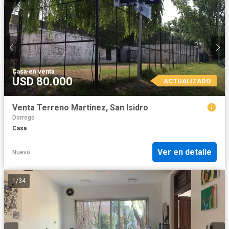
Casa
·
en venta
USD 80.000
ACTUALIZADO
Venta Terreno Martinez, San Isidro
Dorrego
Casa
Ver en detalle
Nuevo
1
/
34