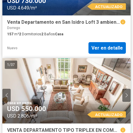
USD 730.000
ACTUALIZADO
USD 4.649/m²
Venta Departamento en San Isidro Loft 3 ambientes
Dorrego
157
m²
2
Dormitorios
2
Baños
Casa
Ver en detalle
Nuevo
1
/
37
Casa
·
en venta
USD 550.000
ACTUALIZADO
USD 2.806/m²
VENTA DEPARTAMENTO TIPO TRIPLEX EN COMPLEJO PREMIUM CON COCHERA Y AMENITIES - SAN ISIDRO