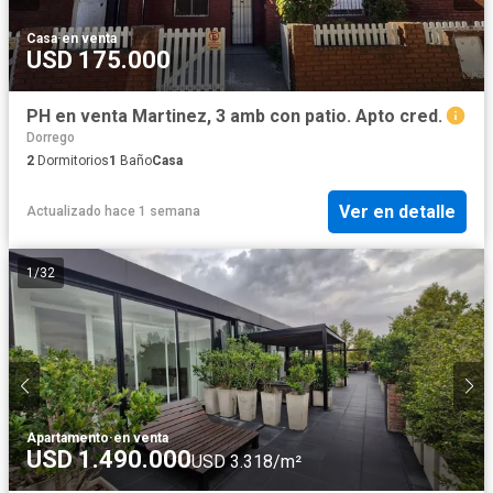
Casa
·
en venta
USD 175.000
PH en venta Martinez, 3 amb con patio. Apto cred.
Dorrego
2
Dormitorios
1
Baño
Casa
Ver en detalle
Actualizado hace 1 semana
1
/
32
Apartamento
·
en venta
USD 1.490.000
USD 3.318/m²