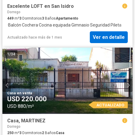
Excelente LOFT en San Isidro
Dorrego
449
m²
3
Dormitorios
3
Baños
Apartamento
·
Balcón
·
Cochera
·
Cocina equipada
·
Gimnasio
·
Seguridad
·
Pileta
Ver en detalle
Actualizado hace más de 1 mes
1
/
34
Casa
·
en venta
USD 220.000
ACTUALIZADO
USD 880/m²
Casa, MARTINEZ
Dorrego
250
m²
3
Dormitorios
2
Baños
Casa