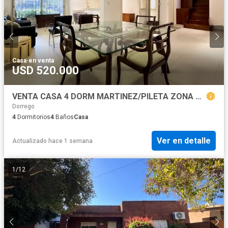
Casa
·
en venta
USD 520.000
VENTA CASA 4 DORM MARTINEZ/PILETA ZONA HIPODROMO
Dorrego
4
Dormitorios
4
Baños
Casa
Ver en detalle
Actualizado hace 1 semana
1
/
12