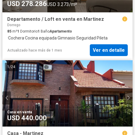
USD 278.286
USD 3.273/m²
Departamento / Loft en venta en Martinez
Dorrego
85
m²
1
Dormitorio
1
Baño
Apartamento
·
Cochera
·
Cocina equipada
·
Gimnasio
·
Seguridad
·
Pileta
Ver en detalle
Actualizado hace más de 1 mes
1
/
24
Casa
·
en venta
USD 440.000
Casa - Martinez