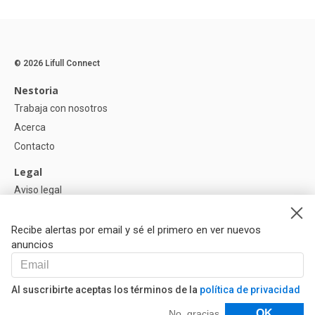
© 2026 Lifull Connect
Nestoria
Trabaja con nosotros
Acerca
Contacto
Legal
Aviso legal
Política de Privacidad
Política de Cookies
Recibe alertas por email y sé el primero en ver nuevos
anuncios
Ayuda
Preguntas
Al suscribirte aceptas los términos de la
política de privacidad
Nuestros Partners
Filtros
OK
No, gracias