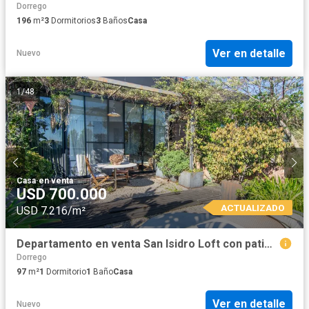
Dorrego
196
m²
3
Dormitorios
3
Baños
Casa
Ver en detalle
Nuevo
1
/
48
Casa
·
en venta
USD 700.000
ACTUALIZADO
USD 7.216/m²
Departamento en venta San Isidro Loft con patio y cochera
Dorrego
97
m²
1
Dormitorio
1
Baño
Casa
Ver en detalle
Nuevo