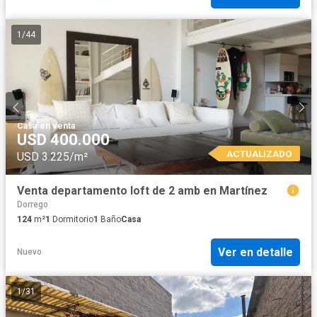
1
/
44
Casa
·
en venta
USD 400.000
ACTUALIZADO
USD 3.225/m²
Venta departamento loft de 2 amb en Martínez
Dorrego
124
m²
1
Dormitorio
1
Baño
Casa
Ver en detalle
Nuevo
1
/
31