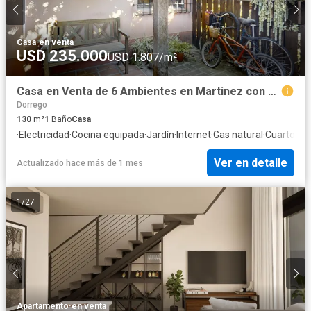
Casa
·
en venta
USD 235.000
USD 1.807/m²
Casa en Venta de 6 Ambientes en Martinez con Jardín
Dorrego
130
m²
1
Baño
Casa
·
Electricidad
·
Cocina equipada
·
Jardín
·
Internet
·
Gas natural
·
Cuarto de 
Ver en detalle
Actualizado hace más de 1 mes
1
/
27
Apartamento
·
en venta