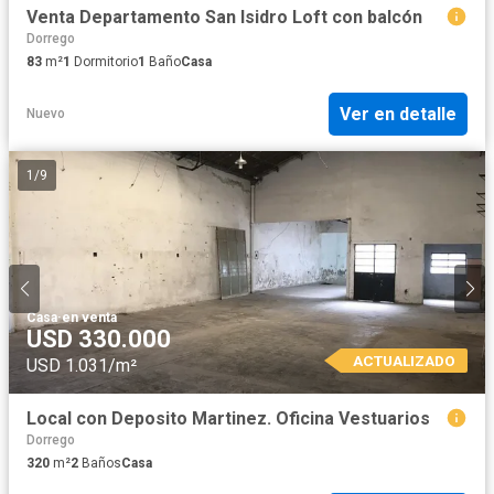
Venta Departamento San Isidro Loft con balcón
Dorrego
83
m²
1
Dormitorio
1
Baño
Casa
Ver en detalle
Nuevo
1
/
9
Casa
·
en venta
USD 330.000
ACTUALIZADO
USD 1.031/m²
Local con Deposito Martinez. Oficina Vestuarios
Dorrego
320
m²
2
Baños
Casa