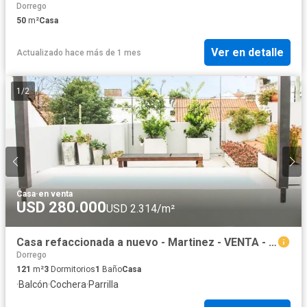
Dorrego
50
m²
Casa
Ver en detalle
Actualizado hace más de 1 mes
1
/
2
Casa
·
en venta
USD 280.000
USD 2.314/m²
Casa refaccionada a nuevo - Martinez - VENTA - Reynolds Propiedades
Dorrego
121
m²
3
Dormitorios
1
Baño
Casa
·
Balcón
·
Cochera
·
Parrilla