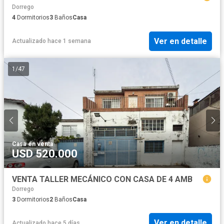
Dorrego
4
Dormitorios
3
Baños
Casa
Ver en detalle
Actualizado hace 1 semana
1
/
47
Casa
·
en venta
USD 520.000
VENTA TALLER MECÁNICO CON CASA DE 4 AMB
Dorrego
3
Dormitorios
2
Baños
Casa
Ver en detalle
Actualizado hace 5 días