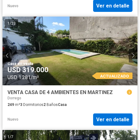
Ver en detalle
Nuevo
1
/
23
Casa
·
en venta
USD 319.000
ACTUALIZADO
USD 1.281/m²
VENTA CASA DE 4 AMBIENTES EN MARTINEZ
Dorrego
249
m²
3
Dormitorios
2
Baños
Casa
Ver en detalle
Nuevo
1
/
7