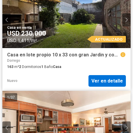
Casa
·
en venta
USD 230.000
ACTUALIZADO
USD 1.411/m²
Casa en lote propio 10 x 33 con gran Jardin y cochera. Martinez zona Unicenter
Dorrego
163
m²
2
Dormitorios
1
Baño
Casa
Ver en detalle
Nuevo
1
/
37