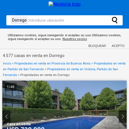
Utilizamos cookies, sigue navegando si aceptas su uso.Utilizamos cookies,
sigue navegando si aceptas su uso.
Nuestros socios
BLOQUEAR
ACEPTO
4.577 casas en venta en Dorrego
Inicio
>
Propiedades en venta en Provincia de Buenos Aires
>
Propiedades en venta
en Partido de San Fernando
>
Propiedades en venta en Victoria, Partido de San
Fernando
>
Propiedades en venta en Dorrego
1
/
49
Casa
·
en venta