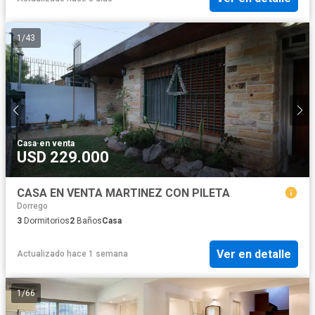
1
/
43
Casa
·
en venta
USD 229.000
CASA EN VENTA MARTINEZ CON PILETA
Dorrego
3
Dormitorios
2
Baños
Casa
Ver en detalle
Actualizado hace 1 semana
1
/
66