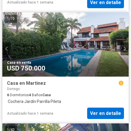
Ver en detalle
Actualizado hace 1 semana
1
/
70
Casa
·
en venta
USD 750.000
Casa en Martinez
Dorrego
6
Dormitorios
4
Baños
Casa
·
Cochera
·
Jardín
·
Parrilla
·
Pileta
Ver en detalle
Actualizado hace 1 semana
1
/
42