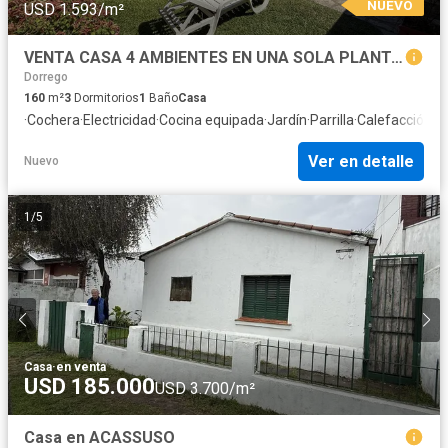
NUEVO
USD 1.593/m²
VENTA CASA 4 AMBIENTES EN UNA SOLA PLANTA CON PILETA Y JARDIN EN MARTINEZ
Dorrego
160
m²
3
Dormitorios
1
Baño
Casa
·
Cochera
·
Electricidad
·
Cocina equipada
·
Jardín
·
Parrilla
·
Calefacción
·
G
Ver en detalle
Nuevo
1
/
5
Casa
·
en venta
USD 185.000
USD 3.700/m²
Casa en ACASSUSO