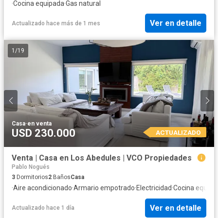
·
Cocina equipada
·
Gas natural
Ver en detalle
Actualizado hace más de 1 mes
1
/
19
Casa
·
en venta
USD 230.000
ACTUALIZADO
Venta | Casa en Los Abedules | VCO Propiedades
Pablo Nogués
3
Dormitorios
2
Baños
Casa
·
Aire acondicionado
·
Armario empotrado
·
Electricidad
·
Cocina equipa
Ver en detalle
Actualizado hace 1 día