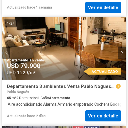
Ver en detalle
Actualizado hace 1 semana
1
/
27
Apartamento
·
en venta
USD 79.900
ACTUALIZADO
USD 1.229/m²
Departamento 3 ambientes Venta Pablo Nogues 2 cocheras 2 bauleras Buen Patio Oportunidad
Pablo Nogués
65
m²
2
Dormitorios
1
Baño
Apartamento
·
Aire acondicionado
·
Alarma
·
Armario empotrado
·
Cochera
·
Bodega
·
C
Ver en detalle
Actualizado hace 2 días