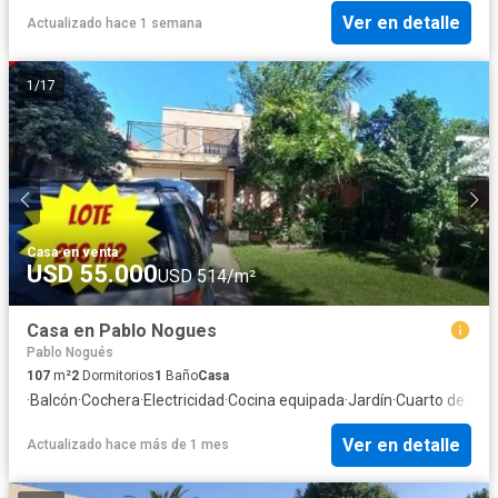
Ver en detalle
Actualizado hace 1 semana
1
/
17
Casa
·
en venta
USD 55.000
USD 514/m²
Casa en Pablo Nogues
Pablo Nogués
107
m²
2
Dormitorios
1
Baño
Casa
·
Balcón
·
Cochera
·
Electricidad
·
Cocina equipada
·
Jardín
·
Cuarto de serv
Ver en detalle
Actualizado hace más de 1 mes