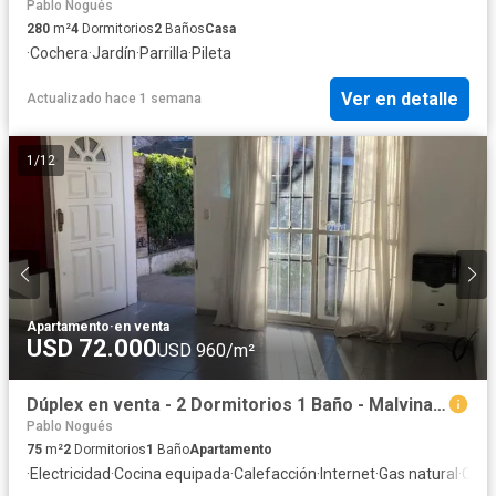
Pablo Nogués
280
m²
4
Dormitorios
2
Baños
Casa
·
Cochera
·
Jardín
·
Parrilla
·
Pileta
Ver en detalle
Actualizado hace 1 semana
1
/
12
Apartamento
·
en venta
USD 72.000
USD 960/m²
Dúplex en venta - 2 Dormitorios 1 Baño - Malvinas Argentinas
Pablo Nogués
75
m²
2
Dormitorios
1
Baño
Apartamento
·
Electricidad
·
Cocina equipada
·
Calefacción
·
Internet
·
Gas natural
·
Cuar