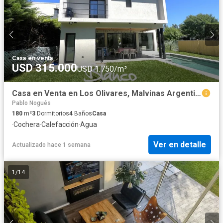
Casa
·
en venta
USD 315.000
USD 1.750/m²
Casa en Venta en Los Olivares, Malvinas Argentinas, G.B.A. Zona Norte, Argentina
Pablo Nogués
180
m²
3
Dormitorios
4
Baños
Casa
·
Cochera
·
Calefacción
·
Agua
Ver en detalle
Actualizado hace 1 semana
1
/
14