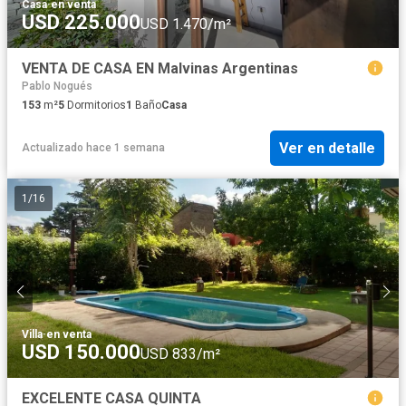
Casa
·
en venta
USD 225.000
USD 1.470/m²
VENTA DE CASA EN Malvinas Argentinas
Pablo Nogués
153
m²
5
Dormitorios
1
Baño
Casa
Ver en detalle
Actualizado hace 1 semana
1
/
16
Villa
·
en venta
USD 150.000
USD 833/m²
EXCELENTE CASA QUINTA