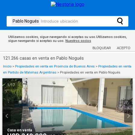
Utilizamos cookies, sigue navegando si aceptas su uso.Utilizamos cookies,
sigue navegando si aceptas su uso.
Nuestros socios
BLOQUEAR
ACEPTO
121.266 casas en venta en Pablo Nogués
Inicio
>
Propiedades en venta en Provincia de Buenos Aires
>
Propiedades en venta
en Partido de Malvinas Argentinas
>
Propiedades en venta en Pablo Nogués
1
/
17
Casa
·
en venta