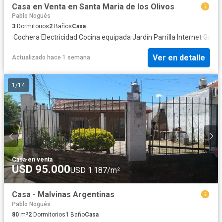
Casa en Venta en Santa Maria de los Olivos
Pablo Nogués
3
Dormitorios
2
Baños
Casa
·
Cochera
·
Electricidad
·
Cocina equipada
·
Jardín
·
Parrilla
·
Internet
·
Gas n
Ver en detalle
Actualizado hace 1 semana
1
/
14
Casa
·
en venta
USD 95.000
USD 1.187/m²
Casa - Malvinas Argentinas
Pablo Nogués
80
m²
2
Dormitorios
1
Baño
Casa