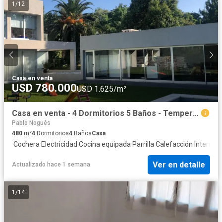
1
/
12
Casa
·
en venta
USD 780.000
USD 1.625/m²
Casa en venta - 4 Dormitorios 5 Baños - Temperley
Pablo Nogués
480
m²
4
Dormitorios
4
Baños
Casa
·
Cochera
·
Electricidad
·
Cocina equipada
·
Parrilla
·
Calefacción
·
Internet
·
Ver en detalle
Actualizado hace 1 semana
1
/
14