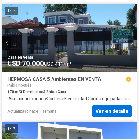
1
/
14
Casa
·
en venta
USD 70.000
USD 411/m²
HERMOSA CASA 5 Ambientes EN VENTA
Pablo Nogués
170
m²
3
Dormitorios
3
Baños
Casa
·
Aire acondicionado
·
Cochera
·
Electricidad
·
Cocina equipada
·
Jardín
·
Ca
Ver en detalle
Actualizado hace 1 semana
1
/
17