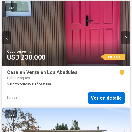
1
/
24
Casa
·
en venta
USD 230.000
NUEVO
Casa en Venta en Los Abedules
Pablo Nogués
3
Dormitorios
2
Baños
Casa
Ver en detalle
Nuevo
1
/
58