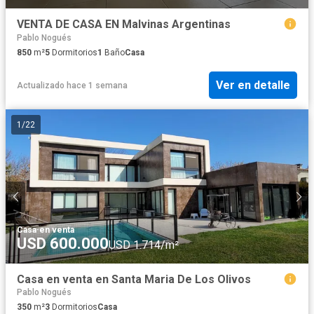
VENTA DE CASA EN Malvinas Argentinas
Pablo Nogués
850
m²
5
Dormitorios
1
Baño
Casa
Ver en detalle
Actualizado hace 1 semana
1
/
22
Casa
·
en venta
USD 600.000
USD 1.714/m²
Casa en venta en Santa Maria De Los Olivos
Pablo Nogués
350
m²
3
Dormitorios
Casa