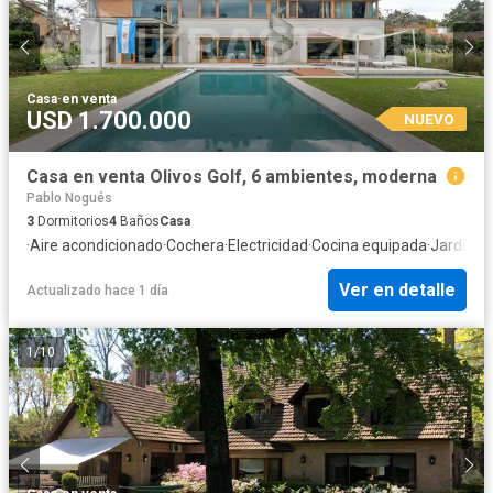
Casa
·
en venta
USD 1.700.000
NUEVO
Casa en venta Olivos Golf, 6 ambientes, moderna
Pablo Nogués
3
Dormitorios
4
Baños
Casa
·
Aire acondicionado
·
Cochera
·
Electricidad
·
Cocina equipada
·
Jardín
·
Pa
Ver en detalle
Actualizado hace 1 día
1
/
10