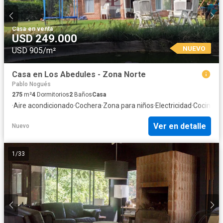
Casa
·
en venta
USD 249.000
NUEVO
USD 905/m²
Casa en Los Abedules - Zona Norte
Pablo Nogués
275
m²
4
Dormitorios
2
Baños
Casa
·
Aire acondicionado
·
Cochera
·
Zona para niños
·
Electricidad
·
Cocina e
Ver en detalle
Nuevo
1
/
33