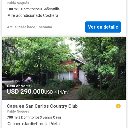
Pablo Nogués
180
m²
3
Dormitorios
3
Baños
Villa
·
Aire acondicionado
·
Cochera
Ver en detalle
Actualizado hace 1 semana
1
/
6
Casa
·
en venta
USD 290.000
USD 414/m²
Casa en San Carlos Country Club
Pablo Nogués
700
m²
3
Dormitorios
3
Baños
Casa
·
Cochera
·
Jardín
·
Parrilla
·
Pileta