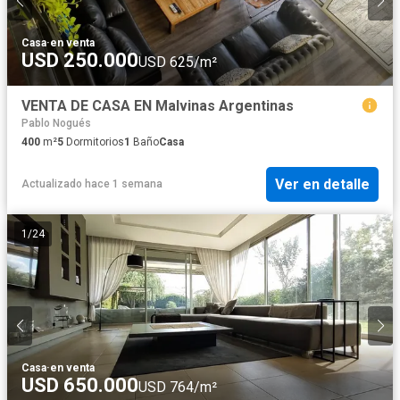
Casa
·
en venta
USD 250.000
USD 625/m²
VENTA DE CASA EN Malvinas Argentinas
Pablo Nogués
400
m²
5
Dormitorios
1
Baño
Casa
Ver en detalle
Actualizado hace 1 semana
1
/
24
Casa
·
en venta
USD 650.000
USD 764/m²