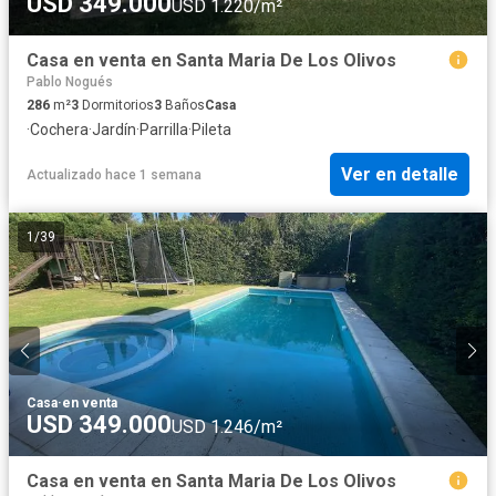
USD 349.000
USD 1.220/m²
Casa en venta en Santa Maria De Los Olivos
Pablo Nogués
286
m²
3
Dormitorios
3
Baños
Casa
·
Cochera
·
Jardín
·
Parrilla
·
Pileta
Ver en detalle
Actualizado hace 1 semana
1
/
39
Casa
·
en venta
USD 349.000
USD 1.246/m²
Casa en venta en Santa Maria De Los Olivos