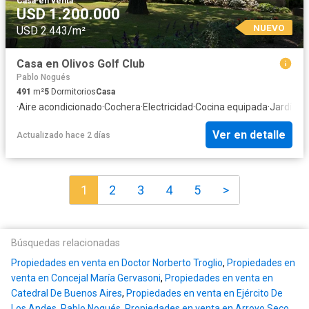
Casa
·
en venta
USD 1.200.000
NUEVO
USD 2.443/m²
Casa en Olivos Golf Club
Pablo Nogués
491
m²
5
Dormitorios
Casa
·
Aire acondicionado
·
Cochera
·
Electricidad
·
Cocina equipada
·
Jardín
·
G
Ver en detalle
Actualizado hace 2 días
1
2
3
4
5
>
Búsquedas relacionadas
Propiedades en venta en Doctor Norberto Troglio
,
Propiedades en
venta en Concejal María Gervasoni
,
Propiedades en venta en
Catedral De Buenos Aires
,
Propiedades en venta en Ejército De
Los Andes, Pablo Nogués
,
Propiedades en venta en Arroyo Seco,