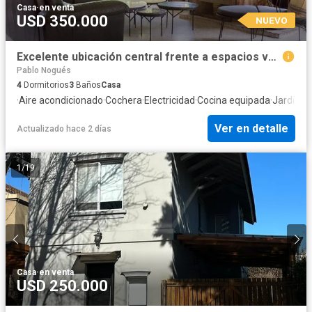
Casa
·
en venta
USD 350.000
NUEVO
Excelente ubicación central frente a espacios verdes ,4 dormitorios
Pablo Nogués
4
Dormitorios
3
Baños
Casa
·
Aire acondicionado
·
Cochera
·
Electricidad
·
Cocina equipada
·
Jardín
·
Ca
Ver en detalle
Actualizado hace 2 días
1
/
19
Casa
·
en venta
USD 250.000