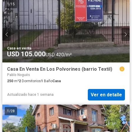
1
/
15
Casa
·
en venta
USD 105.000
USD 420/m²
Casa En Venta En Los Polvorines (barrio Textil)
Pablo Nogués
250
m²
2
Dormitorios
1
Baño
Casa
Ver en detalle
Actualizado hace 1 semana
1
/
28