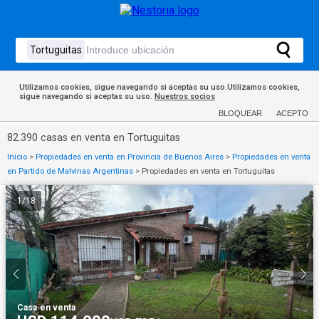
Utilizamos cookies, sigue navegando si aceptas su uso.Utilizamos cookies,
sigue navegando si aceptas su uso.
Nuestros socios
BLOQUEAR
ACEPTO
82.390 casas en venta en Tortuguitas
Inicio
>
Propiedades en venta en Provincia de Buenos Aires
>
Propiedades en venta
en Partido de Malvinas Argentinas
>
Propiedades en venta en Tortuguitas
1
/
18
Casa
·
en venta