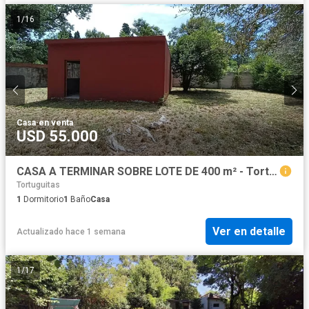
1
/
16
Casa
·
en venta
USD 55.000
CASA A TERMINAR SOBRE LOTE DE 400 m² - Tortuguitas
Tortuguitas
1
Dormitorio
1
Baño
Casa
Ver en detalle
Actualizado hace 1 semana
1
/
17