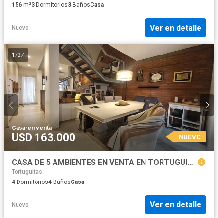
156
m²
3
Dormitorios
3
Baños
Casa
Ver en detalle
Nuevo
1
/
37
Casa
·
en venta
USD 163.000
NUEVO
CASA DE 5 AMBIENTES EN VENTA EN TORTUGUITAS
Tortuguitas
4
Dormitorios
4
Baños
Casa
Ver en detalle
Nuevo