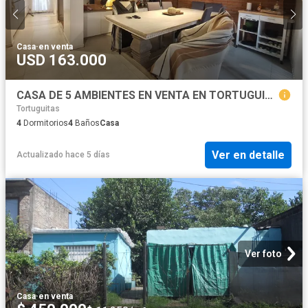
Casa
·
en venta
USD 163.000
CASA DE 5 AMBIENTES EN VENTA EN TORTUGUITAS
Tortuguitas
4
Dormitorios
4
Baños
Casa
Ver en detalle
Actualizado hace 5 días
Ver foto
Casa
·
en venta