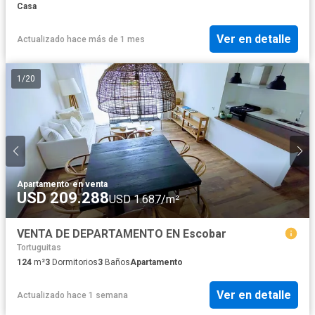
Casa
Ver en detalle
Actualizado hace más de 1 mes
1
/
20
Apartamento
·
en venta
USD 209.288
USD 1.687/m²
VENTA DE DEPARTAMENTO EN Escobar
Tortuguitas
124
m²
3
Dormitorios
3
Baños
Apartamento
Ver en detalle
Actualizado hace 1 semana