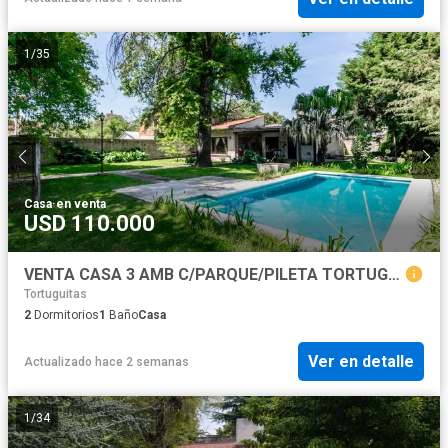
1
/
35
Casa
·
en venta
USD 110.000
VENTA CASA 3 AMB C/PARQUE/PILETA TORTUGUITAS
Tortuguitas
2
Dormitorios
1
Baño
Casa
Ver en detalle
Actualizado hace 2 semanas
1
/
34