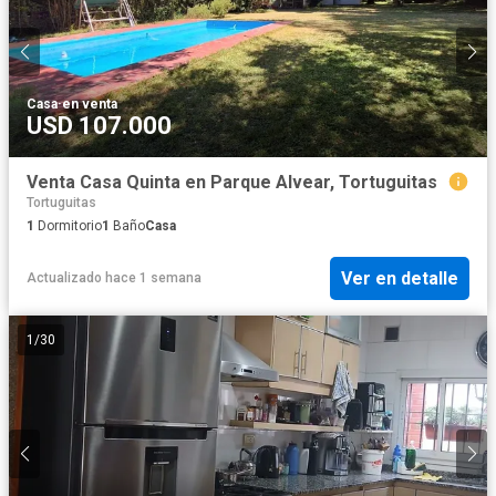
Casa
·
en venta
USD 107.000
Venta Casa Quinta en Parque Alvear, Tortuguitas
Tortuguitas
1
Dormitorio
1
Baño
Casa
Ver en detalle
Actualizado hace 1 semana
1
/
30