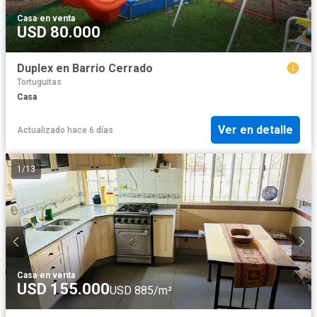
Casa
·
en venta
USD 80.000
Duplex en Barrio Cerrado
Tortuguitas
Casa
Ver en detalle
Actualizado hace 6 días
1
/
13
Casa
·
en venta
USD 155.000
USD 885/m²