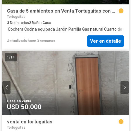
Casa de 5 ambientes en Venta Tortuguitas con Pileta con cochera p/ 3 autos
Tortuguitas
3
Dormitorios
2
Baños
Casa
·
Cochera
·
Cocina equipada
·
Jardín
·
Parrilla
·
Gas natural
·
Cuarto de serv
Ver en detalle
Actualizado hace 3 semanas
1
/
14
Casa
·
en venta
USD 50.000
venta en tortuguitas
Tortuguitas