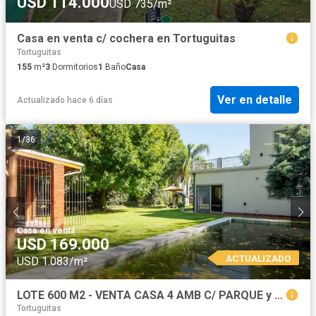
USD 114.000
USD 735/m²
Casa en venta c/ cochera en Tortuguitas
Tortuguitas
155
m²
3
Dormitorios
1
Baño
Casa
Ver en detalle
Actualizado hace 6 días
1
/
36
Casa
·
en venta
USD 169.000
ACTUALIZADO
USD 1.083/m²
LOTE 600 M2 - VENTA CASA 4 AMB C/ PARQUE y PISCINA
Tortuguitas