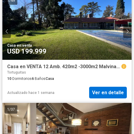
1
/
49
Casa
·
en venta
USD 199.999
Casa en VENTA 12 Amb. 420m2 -3000m2 Malvinas Arg.
Tortuguitas
10
Dormitorios
6
Baños
Casa
Ver en detalle
Actualizado hace 1 semana
1
/
37