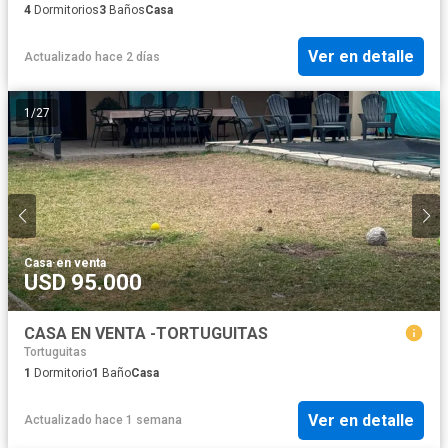
4
Dormitorios
3
Baños
Casa
Ver en detalle
Actualizado hace 2 días
1
/
27
Casa
·
en venta
USD 95.000
CASA EN VENTA -TORTUGUITAS
Tortuguitas
1
Dormitorio
1
Baño
Casa
Ver en detalle
Actualizado hace 1 semana