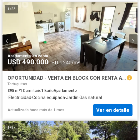
1
/
35
Apartamento
·
en venta
USD 490.000
USD 1.240/m²
OPORTUNIDAD - VENTA EN BLOCK CON RENTA ASEGURADA
Tortuguitas
395
m²
1
Dormitorio
1
Baño
Apartamento
·
Electricidad
·
Cocina equipada
·
Jardín
·
Gas natural
Ver en detalle
Actualizado hace más de 1 mes
1
/
17