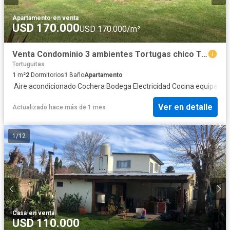
Apartamento
·
en venta
USD 170.000
USD 170.000/m²
Venta Condominio 3 ambientes Tortugas chico Tortuguitas
Tortuguitas
1
m²
2
Dormitorios
1
Baño
Apartamento
·
Aire acondicionado
·
Cochera
·
Bodega
·
Electricidad
·
Cocina equipada
·
Ver en detalle
Actualizado hace más de 1 mes
1
/
12
Casa
·
en venta
USD 110.000