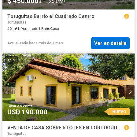
$ 450.000
$ 11.250/m²
Totuguitas Barrio el Cuadrado Centro
Tortuguitas
40
m²
1
Dormitorio
1
Baño
Casa
Ver en detalle
Actualizado hace más de 1 mes
1
/
19
Casa
·
en venta
USD 190.000
NUEVO
VENTA DE CASA SOBRE 5 LOTES EN TORTUGUITAS
Tortuguitas