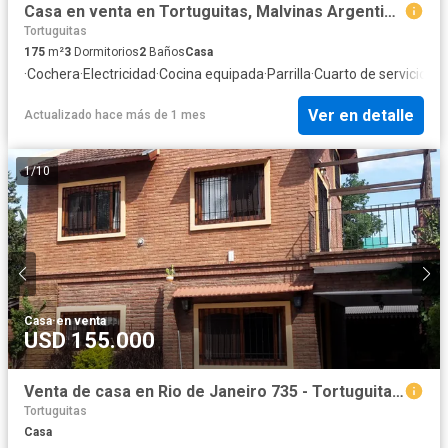
Casa en venta en Tortuguitas, Malvinas Argentinas
Tortuguitas
175
m²
3
Dormitorios
2
Baños
Casa
·
Cochera
·
Electricidad
·
Cocina equipada
·
Parrilla
·
Cuarto de servicio
·
Pil
Ver en detalle
Actualizado hace más de 1 mes
1
/
10
Casa
·
en venta
USD 155.000
Venta de casa en Rio de Janeiro 735 - Tortuguitas - Malvinas Argentinas
Tortuguitas
Casa