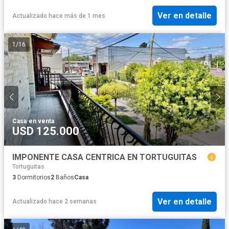
Ver en detalle
Actualizado hace más de 1 mes
1
/
16
Casa
·
en venta
USD 125.000
IMPONENTE CASA CENTRICA EN TORTUGUITAS
Tortuguitas
3
Dormitorios
2
Baños
Casa
Ver en detalle
Actualizado hace 2 semanas