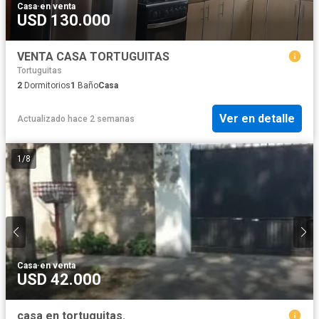
Casa
·
en venta
USD 130.000
VENTA CASA TORTUGUITAS
Tortuguitas
2
Dormitorios
1
Baño
Casa
Ver en detalle
Actualizado hace 2 semanas
1
/
8
Casa
·
en venta
USD 42.000
casa en tortuguitas.