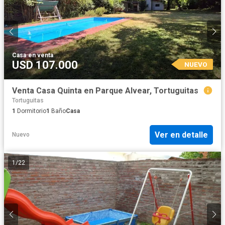
Casa
·
en venta
USD 107.000
NUEVO
Venta Casa Quinta en Parque Alvear, Tortuguitas
Tortuguitas
1
Dormitorio
1
Baño
Casa
Ver en detalle
Nuevo
1
/
22