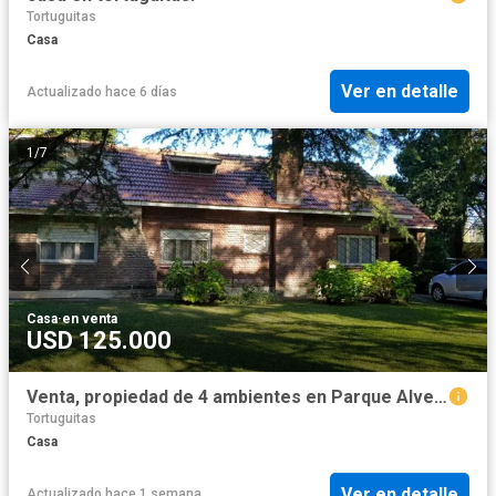
Tortuguitas
Casa
Ver en detalle
Actualizado hace 6 días
1
/
7
Casa
·
en venta
USD 125.000
Venta, propiedad de 4 ambientes en Parque Alvear, Tortuguitas.
Tortuguitas
Casa
Ver en detalle
Actualizado hace 1 semana