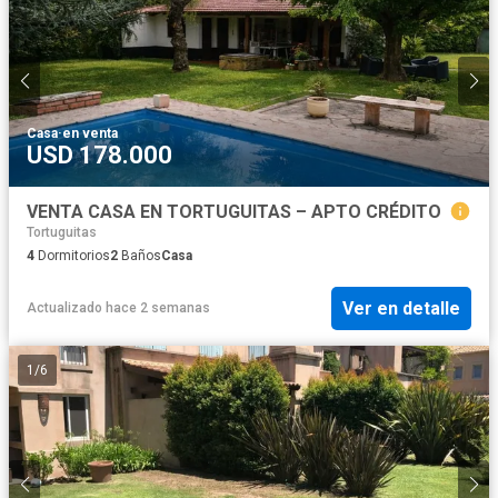
Casa
·
en venta
USD 178.000
VENTA CASA EN TORTUGUITAS – APTO CRÉDITO
Tortuguitas
4
Dormitorios
2
Baños
Casa
Ver en detalle
Actualizado hace 2 semanas
1
/
6