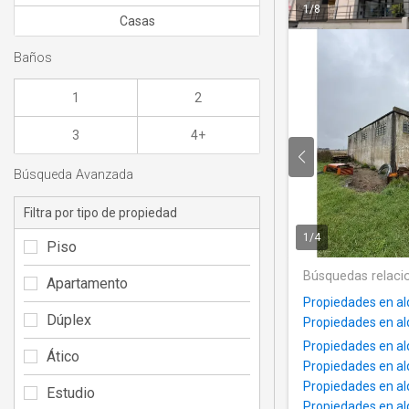
1
/
8
Casas
Baños
1
2
3
4+
Búsqueda Avanzada
Filtra por tipo de propiedad
1
/
4
Piso
Búsquedas relaci
Apartamento
Propiedades en al
Dúplex
Propiedades en al
Propiedades en alq
Ático
Propiedades en alq
Propiedades en al
Estudio
Propiedades en al