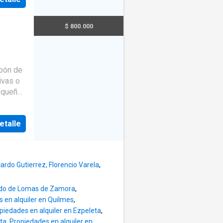
lta de
$ 800.000
del
e se le
sté en
ivas o
on y
rga y
 acceso
etalle
ros
y
TIVOS Y
etos
ardo Gutierrez, Florencio Varela
,
PROX.
sotros
anos en
tido de Lomas de Zamora
,
DE
nuestra oficina ubicada en Av. Bunge 817, loc 4 Pina
 en alquiler en Quilmes
,
piedades en alquiler en Ezpeleta
,
a
sta
,
Propiedades en alquiler en