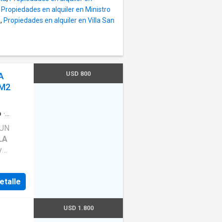
,
Propiedades en alquiler en Ministro
e
,
Propiedades en alquiler en Villa San
USD 800
A
0M2
o
·
 UN
LA
y
VA!
RAS LO
etalle
0% DEL
TO
USD 1.800