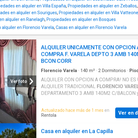
edades en alquiler en Villa España
,
Propiedades en alquiler en Zeballos
ades en alquiler en Sourigues
,
Propiedades en alquiler en Villa Vatteon
en alquiler en Ranelagh
,
Propiedades en alquiler en Bosques
alquiler en Florencio Varela
,
Casas en alquiler en Florencio Varela
ALQUILER UNICAMENTE CON OPCION 
COMPRA F. VARELA DEPTO 3 AMB 14
BCON CORR
Florencio Varela
·
140
m²
·
2
Dormitorios
·
Pis
Balcón
·
Terraza
·
Parrilla
ALQUILER CON OPCION A COMPRA! NO ES
Ver foto
ALQUILER TRADICIONAL
FLORENCIO VARE
DEPARTAMENTO 3 AMB 140M2 C/BALCON 
TERRAZA OPORTUNIDAD! APTO CREDITO U
ALQUILER CON OPCION A COMPRA, MIENT
Actualizado hace más de 1 mes
en
Ver en d
DISFRUTAS Y LO VIVIS LO VAS PAGANDO.
Rentola
CONDICIONES: 1) SE PAGA UN ANTICIPO, 3
VALOR DE LA PROPIEDAD USD 2) CONTRA
Casa en alquiler en La Capilla
ALQUILER A 1 AÑO, TODO LO PAGADO