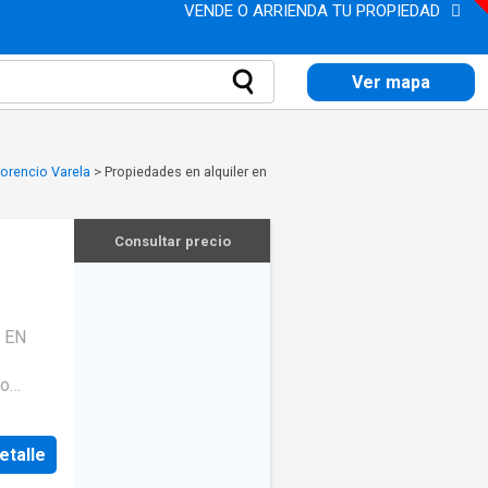
VENDE O ARRIENDA TU PROPIEDAD
Ver mapa
lorencio Varela
>
Propiedades en alquiler en
Consultar precio
 EN
no
cómodo,
ara
etalle
 Este