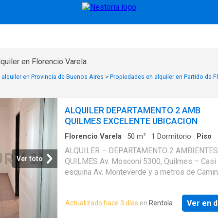
quiler en Florencio Varela
alquiler en Provincia de Buenos Aires
>
Propiedades en alquiler en Partido de F
ALQUILER DEPARTAMENTO 2 AMB
QUILMES EXCELENTE UBICACION
Florencio Varela
·
50
m²
·
1
Dormitorio
·
Piso
ALQUILER – DEPARTAMENTO 2 AMBIENTES
Ver foto
QUILMES Av. Mosconi 5300, Quilmes – Casi
esquina Av. Monteverde y a metros de Cami
General Belgrano ¿Buscás un departamento 
bien ubicado y con excelente conectividad p
Ver en d
Actualizado hace 3 días
en
Rentola
moverte todos los días sin complicaciones?
funcional departamento de 2 ambientes se