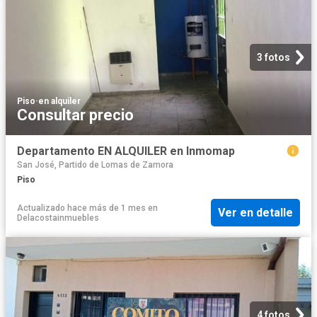
3 fotos
Piso
·
en alquiler
Consultar precio
Departamento EN ALQUILER en Inmomap
San José, Partido de Lomas de Zamora
Piso
Actualizado hace más de 1 mes
en
Ver en detalle
Delacostainmuebles
4 fotos