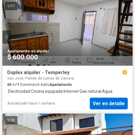
1
/
11
Apartamento
·
en alquiler
$ 600.000
Duplex alquiler - Temperley
San José, Partido de Lomas de Zamora
65
m²
1
Dormitorio
1
Baño
Apartamento
·
Electricidad
·
Cocina equipada
·
Internet
·
Gas natural
·
Agua
Ver en detalle
Actualizado hace 1 semana
1
/
20