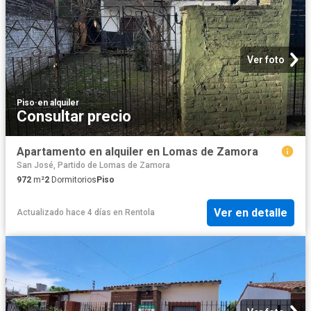
Ver foto
Piso
·
en alquiler
Consultar precio
Apartamento en alquiler en Lomas de Zamora
San José, Partido de Lomas de Zamora
972
m²
2
Dormitorios
Piso
Ver en detalle
Actualizado hace 4 días
en
Rentola