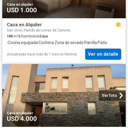
Casa
·
en alquiler
USD 1.000
Casa en Alquiler
San José, Partido de Lomas de Zamora
180
m²
3
Dormitorios
Casa
·
Cocina equipada
·
Cochera
·
Zona de secado
·
Parrilla
·
Patio
Ver en detalle
Actualizado hace más de 1 mes
en
Rentola
Ver foto
Casa
·
en alquiler
USD 4.000