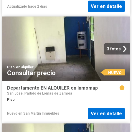
Ver en detalle
Actualizado hace 2 días
3 fotos
Piso
·
en alquiler
Consultar precio
NUEVO
Departamento EN ALQUILER en Inmomap
San José, Partido de Lomas de Zamora
Piso
Ver en detalle
Nuevo
en
San Martin Inmuebles