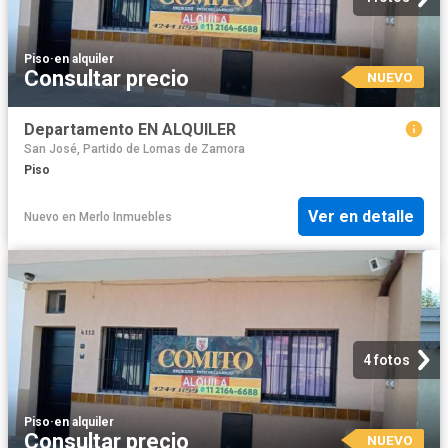
Piso
·
en alquiler
Consultar precio
NUEVO
Departamento EN ALQUILER
San José, Partido de Lomas de Zamora
Piso
Ver en detalle
Nuevo
en
Merlo Inmuebles
4 fotos
Piso
·
en alquiler
Consultar precio
NUEVO