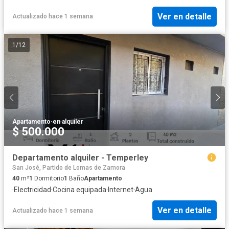
Ver en detalle
Actualizado hace 1 semana
1
/
12
Apartamento
·
en alquiler
$ 500.000
Departamento alquiler - Temperley
San José, Partido de Lomas de Zamora
40
m²
1
Dormitorio
1
Baño
Apartamento
·
Electricidad
·
Cocina equipada
·
Internet
·
Agua
Ver en detalle
Actualizado hace 1 semana