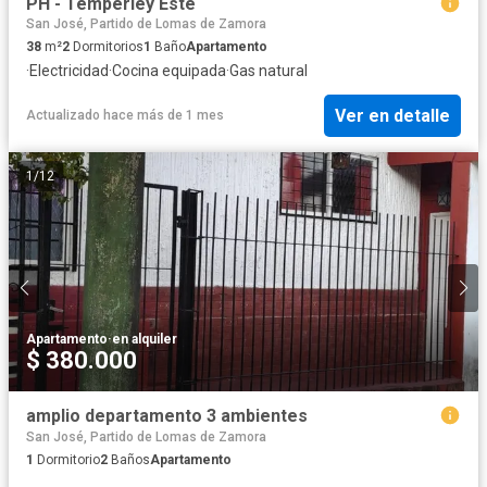
PH - Temperley Este
San José, Partido de Lomas de Zamora
38
m²
2
Dormitorios
1
Baño
Apartamento
·
Electricidad
·
Cocina equipada
·
Gas natural
Ver en detalle
Actualizado hace más de 1 mes
1
/
12
Apartamento
·
en alquiler
$ 380.000
amplio departamento 3 ambientes
San José, Partido de Lomas de Zamora
1
Dormitorio
2
Baños
Apartamento