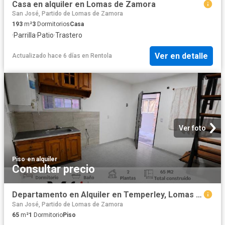
Casa en alquiler en Lomas de Zamora
San José, Partido de Lomas de Zamora
193
m²
3
Dormitorios
Casa
·
Parrilla
·
Patio
·
Trastero
Ver en detalle
Actualizado hace 6 días
en
Rentola
Ver foto
Piso
·
en alquiler
Consultar precio
Departamento en Alquiler en Temperley, Lomas De Zamora Partido
San José, Partido de Lomas de Zamora
65
m²
1
Dormitorio
Piso