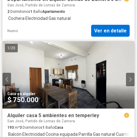
San José, Partido de Lomas de Zamora
2
Dormitorios
1
Baño
Apartamento
·
Cochera
·
Electricidad
·
Gas natural
Ver en detalle
Nuevo
1
/
20
Casa
·
en alquiler
$ 750.000
Alquiler casa 5 ambientes en temperley
San José, Partido de Lomas de Zamora
193
m²
3
Dormitorios
1
Baño
Casa
·
Balcón
·
Electricidad
·
Cocina equipada
·
Parrilla
·
Gas natural
·
Cuarto de 