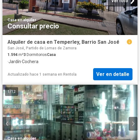
Ver foto
Casa
·
en alquiler
Consultar precio
Alquiler de casa en Temperley, Barrio San José
San José, Partido de Lomas de Zamora
1.594
m²
3
Dormitorios
Casa
·
Jardín
·
Cochera
Ver en detalle
Actualizado hace 1 semana
en
Rentola
1
/
12
Casa
·
en alquiler