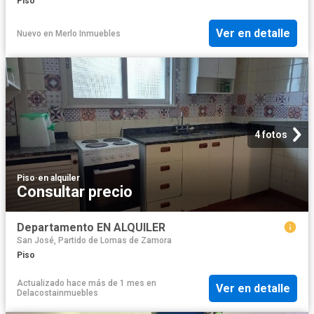
Piso
Ver en detalle
Nuevo
en
Merlo Inmuebles
4 fotos
Piso
·
en alquiler
Consultar precio
Departamento EN ALQUILER
San José, Partido de Lomas de Zamora
Piso
Actualizado hace más de 1 mes
en
Ver en detalle
Delacostainmuebles