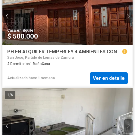
Casa
·
en alquiler
$ 500.000
PH EN ALQUILER TEMPERLEY 4 AMBIENTES CON COCHERA
San José, Partido de Lomas de Zamora
2
Dormitorios
1
Baño
Casa
Ver en detalle
Actualizado hace 1 semana
1
/
6