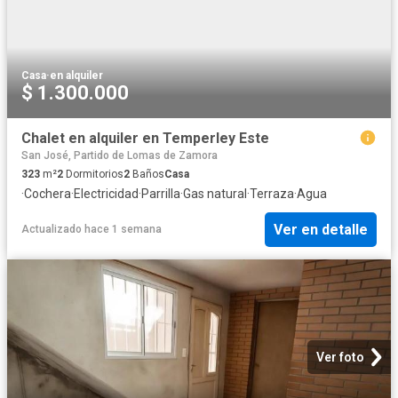
Casa
·
en alquiler
$ 1.300.000
Chalet en alquiler en Temperley Este
San José, Partido de Lomas de Zamora
323
m²
2
Dormitorios
2
Baños
Casa
·
Cochera
·
Electricidad
·
Parrilla
·
Gas natural
·
Terraza
·
Agua
Ver en detalle
Actualizado hace 1 semana
Ver foto