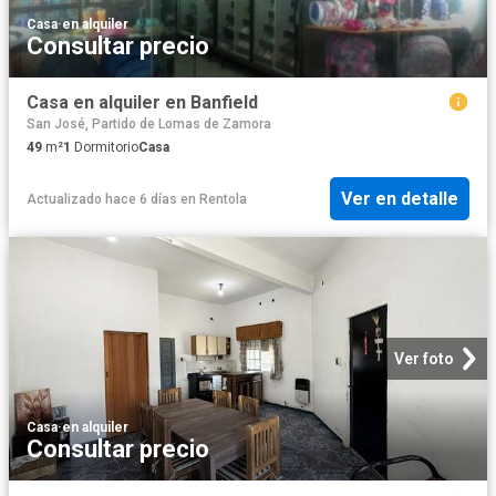
Casa
·
en alquiler
Consultar precio
Casa en alquiler en Banfield
San José, Partido de Lomas de Zamora
49
m²
1
Dormitorio
Casa
Ver en detalle
Actualizado hace 6 días
en
Rentola
Ver foto
Casa
·
en alquiler
Consultar precio