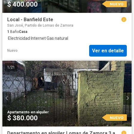
$ 400.000
NUEVO
Local - Banfield Este
San José, Partido de Lomas de Zamora
1
Baño
Casa
·
Electricidad
·
Internet
·
Gas natural
Ver en detalle
Nuevo
1
/
21
Apartamento
·
en alquiler
$ 380.000
NUEVO
Departamento en alquiler Lomas de Zamora 3 ambientes con cochera