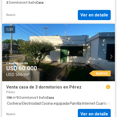
2
Dormitorios
1
Baño
Casa
Ver en detalle
Nuevo
1
/
20
Casa
·
en venta
USD 60.000
NUEVO
USD 566/m²
Venta casa de 3 dormitorios en Pérez
Pérez
106
m²
3
Dormitorios
1
Baño
Casa
·
Cochera
·
Electricidad
·
Cocina equipada
·
Parrilla
·
Internet
·
Cuarto de se
Ver en detalle
Nuevo