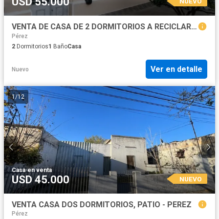
USD 55.000
NUEVO
VENTA DE CASA DE 2 DORMITORIOS A RECICLAR EN PEREZ
Pérez
2
Dormitorios
1
Baño
Casa
Ver en detalle
Nuevo
1
/
12
Casa
·
en venta
USD 45.000
NUEVO
VENTA CASA DOS DORMITORIOS, PATIO - PEREZ
Pérez