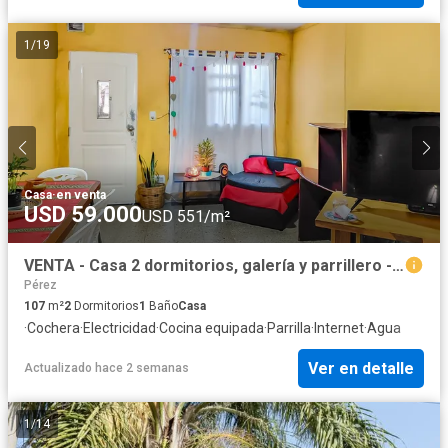
1
/
19
Casa
·
en venta
USD 59.000
USD 551/m²
VENTA - Casa 2 dormitorios, galería y parrillero - Pérez, Santa Fe.
Pérez
107
m²
2
Dormitorios
1
Baño
Casa
·
Cochera
·
Electricidad
·
Cocina equipada
·
Parrilla
·
Internet
·
Agua
Ver en detalle
Actualizado hace 2 semanas
1
/
14