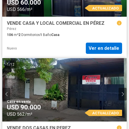
USD 60.000
ACTUALIZADO
USD 566/m²
VENDE CASA Y LOCAL COMERCIAL EN PÉREZ
Pérez
106
m²
2
Dormitorios
1
Baño
Casa
Ver en detalle
Nuevo
1
/
12
Casa
·
en venta
USD 90.000
ACTUALIZADO
USD 562/m²
VENDE DOS CASAS EN PEREZ