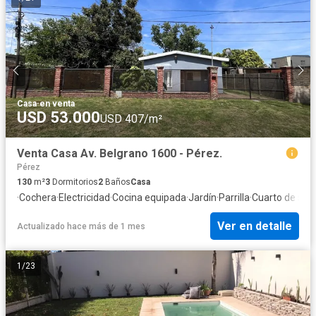
Casa
·
en venta
USD 53.000
USD 407/m²
Venta Casa Av. Belgrano 1600 - Pérez.
Pérez
130
m²
3
Dormitorios
2
Baños
Casa
·
Cochera
·
Electricidad
·
Cocina equipada
·
Jardín
·
Parrilla
·
Cuarto de serv
Ver en detalle
Actualizado hace más de 1 mes
1
/
23