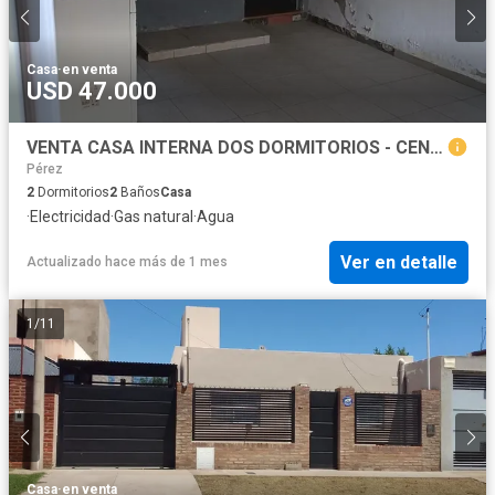
Casa
·
en venta
USD 47.000
VENTA CASA INTERNA DOS DORMITORIOS - CENTRO, PÉREZ
Pérez
2
Dormitorios
2
Baños
Casa
·
Electricidad
·
Gas natural
·
Agua
Ver en detalle
Actualizado hace más de 1 mes
1
/
11
Casa
·
en venta