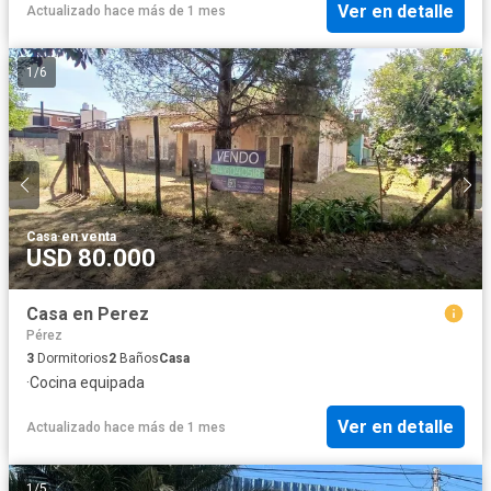
Ver en detalle
Actualizado hace más de 1 mes
1
/
6
Casa
·
en venta
USD 80.000
Casa en Perez
Pérez
3
Dormitorios
2
Baños
Casa
·
Cocina equipada
Ver en detalle
Actualizado hace más de 1 mes
1
/
5