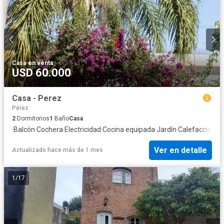
Casa
·
en venta
USD 60.000
Casa - Perez
Pérez
2
Dormitorios
1
Baño
Casa
·
Balcón
·
Cochera
·
Electricidad
·
Cocina equipada
·
Jardín
·
Calefacción
·
In
Ver en detalle
Actualizado hace más de 1 mes
1
/
17