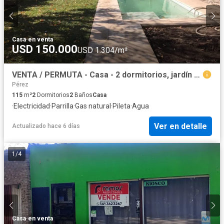
Casa
·
en venta
USD 150.000
USD 1.304/m²
VENTA / PERMUTA - Casa - 2 dormitorios, jardín y piscina - Soldini, Santa Fe
Pérez
115
m²
2
Dormitorios
2
Baños
Casa
·
Electricidad
·
Parrilla
·
Gas natural
·
Pileta
·
Agua
Ver en detalle
Actualizado hace 6 días
1
/
4
Casa
·
en venta