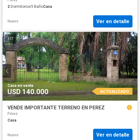
Pérez
2
Dormitorios
1
Baño
Casa
Ver en detalle
Nuevo
1
/
7
Casa
·
en venta
USD 140.000
ACTUALIZADO
VENDE IMPORTANTE TERRENO EN PEREZ
Pérez
Casa
Ver en detalle
Nuevo