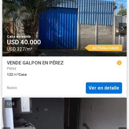
Casa
·
en venta
USD 40.000
ACTUALIZADO
USD 327/m²
VENDE GALPON EN PÉREZ
Pérez
122
m²
Casa
Ver en detalle
Nuevo
1
/
10