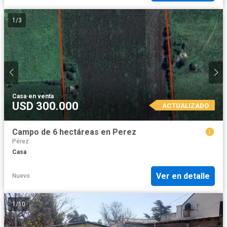
1
/
3
Casa
·
en venta
USD 300.000
ACTUALIZADO
Campo de 6 hectáreas en Perez
Pérez
Casa
Ver en detalle
Nuevo
1
/
10