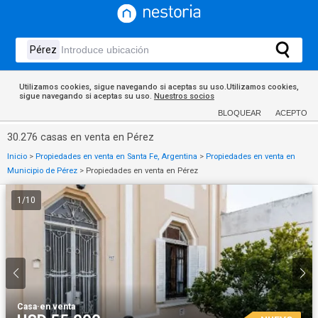
Utilizamos cookies, sigue navegando si aceptas su uso.Utilizamos cookies,
sigue navegando si aceptas su uso.
Nuestros socios
BLOQUEAR
ACEPTO
30.276 casas en venta en Pérez
Inicio
>
Propiedades en venta en Santa Fe, Argentina
>
Propiedades en venta en
Municipio de Pérez
>
Propiedades en venta en Pérez
1
/
10
Casa
·
en venta