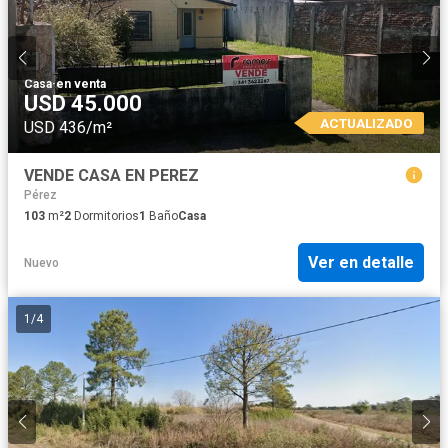
Casa
·
en venta
USD 45.000
ACTUALIZADO
USD 436/m²
VENDE CASA EN PEREZ
Pérez
103
m²
2
Dormitorios
1
Baño
Casa
Ver en detalle
Nuevo
1
/
4