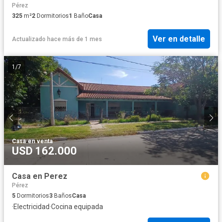
Pérez
325
m²
2
Dormitorios
1
Baño
Casa
Ver en detalle
Actualizado hace más de 1 mes
1
/
7
Casa
·
en venta
USD 162.000
Casa en Perez
Pérez
5
Dormitorios
3
Baños
Casa
·
Electricidad
·
Cocina equipada