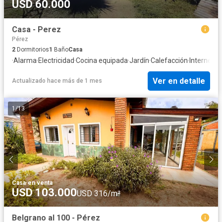
USD 60.000
Casa - Perez
Pérez
2
Dormitorios
1
Baño
Casa
·
Alarma
·
Electricidad
·
Cocina equipada
·
Jardín
·
Calefacción
·
Internet
·
G
Ver en detalle
Actualizado hace más de 1 mes
1
/
13
Casa
·
en venta
USD 103.000
USD 316/m²
Belgrano al 100 - Pérez