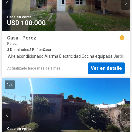
Casa
·
en venta
USD 100.000
Casa - Perez
Pérez
3
Dormitorios
2
Baños
Casa
·
Aire acondicionado
·
Alarma
·
Electricidad
·
Cocina equipada
·
Jardín
·
Gi
Ver en detalle
Actualizado hace más de 1 mes
1
/
7
Casa
·
en venta