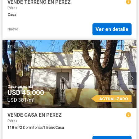
VENDE TERRENO EN PEREZ
Pérez
Casa
Ver en detalle
Nuevo
1
/
16
Casa
·
en venta
USD 45.000
ACTUALIZADO
USD 381/m²
VENDE CASA EN PEREZ
Pérez
118
m²
2
Dormitorios
1
Baño
Casa