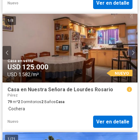
Ver en detalle
Nuevo
1
/
8
Casa
·
en venta
USD 125.000
NUEVO
USD 1.582/m²
Casa en Nuestra Señora de Lourdes Rosario
Pérez
79
m²
2
Dormitorios
2
Baños
Casa
·
Cochera
Ver en detalle
Nuevo
1
/
21