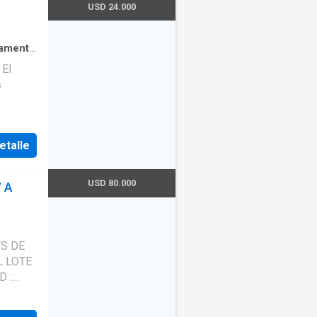
ural (
USD 24.000
 El
erta
amento
El
s
Se
iturar.
etalle
USD 80.000
 A
TS DE
L LOTE
ERTO -
AD DE