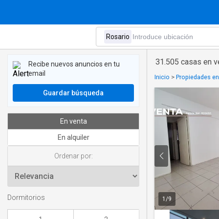
31.505 casas en v
Recibe nuevos anuncios en tu
email
Inicio
>
Propiedades en 
Guardar búsqueda
En venta
En alquiler
Ordenar por:
Dormitorios
1
/
9