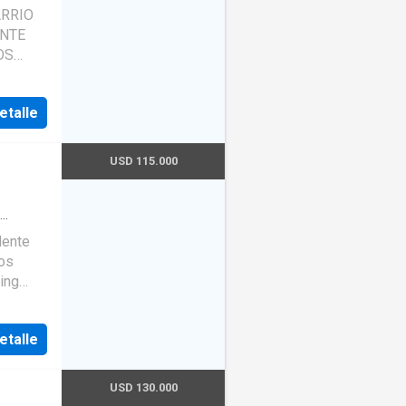
ral
·
RRIO
.
etalle
USD 115.000
gua
lente
dos
ving
e
2
etalle
cón 2
a que
ios
USD 130.000