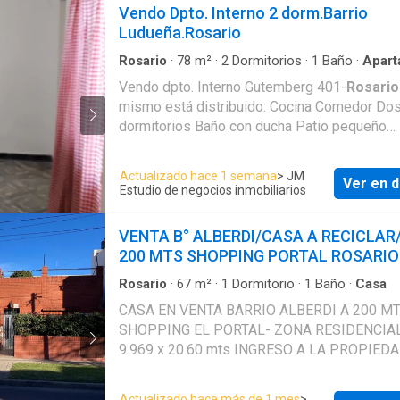
cloaca ,cable, Internet e instalacion de gas nat
Vendo Dpto. Interno 2 dorm.Barrio
el servicio por el momento esta suspendido.)
Ludueña.Rosario
valor se encuentra en dólares. Se escucha of
razonable
Rosario
·
78
m²
·
2
Dormitorios
·
1
Baño
·
Apart
·
Electricidad
·
Cocina integral
·
Agua
·
Patio
Vendo dpto. Interno Gutemberg 401-
Rosario
mismo está distribuido: Cocina Comedor Do
dormitorios Baño con ducha Patio pequeño
Servicios: agua, luz,cloacas (gas envasado) 
vende por Cesión de derechos .Se puede escr
Actualizado hace 1 semana
> JM
Ver en d
posibilidad de entrega y financiacion
Estudio de negocios inmobiliarios
VENTA B° ALBERDI/CASA A RECICLAR/
200 MTS SHOPPING PORTAL ROSARIO
Rosario
·
67
m²
·
1
Dormitorio
·
1
Baño
·
Casa
CASA EN VENTA BARRIO ALBERDI A 200 M
SHOPPING EL PORTAL- ZONA RESIDENCIA
9.969 x 20.60 mts INGRESO A LA PROPIEDAD :
JARDIN DELANTERO -CON PATIO SEMICUBI
UN DORMITORIO- LIVING ( CON POSIBILID
Actualizado hace más de 1 mes
>