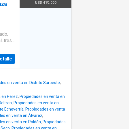
y
ores que
USD 470.000
aza
e
nero
idad y
es al
 con
, tres
sla y
 (o 4to
 y baño
etalle
ciclado,
des y
lero
icletas
des en venta en Distrito Suroeste
,
 de
a en Pérez
,
Propiedades en venta en
Beltran
,
Propiedades en venta en
te Echeverría
,
Propiedades en venta
es en venta en Álvarez
,
es en venta en Roldán
,
Propiedades
 Seco
,
Propiedades en venta en