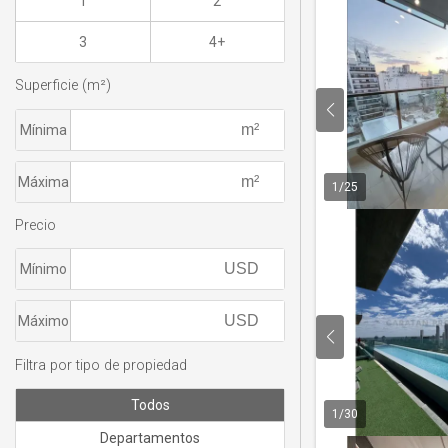
1
2
3
4+
Superficie (m²)
Mínima
Máxima
1
/
25
Precio
Mínimo
Máximo
Filtra por tipo de propiedad
Todos
1
/
30
Departamentos