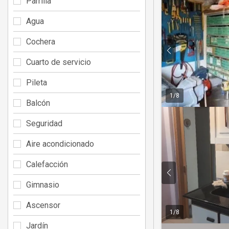
Parrilla
Agua
Cochera
Cuarto de servicio
Pileta
1
/
8
Balcón
Seguridad
Aire acondicionado
Calefacción
Gimnasio
Ascensor
1
/
8
Jardín