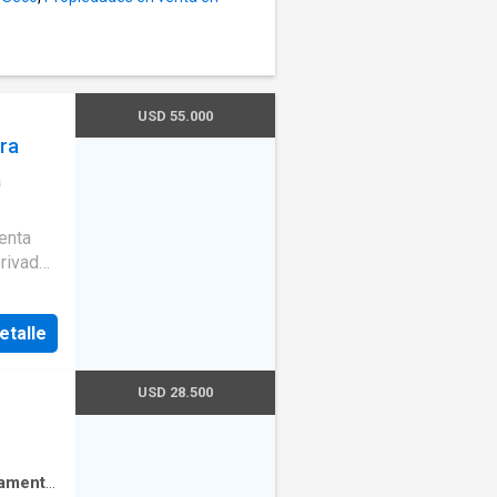
USD 55.000
ura
a
enta
privado
g
etalle
s
el gas
USD 28.500
amento