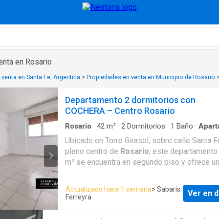
enta en Rosario
venta en Santa Fe, Argentina
>
Propiedades en venta en Municipio de Rosario
Departamento 2 dormitorios con
COCHERA – Centro Rosario
Rosario
·
42
m²
·
2
Dormitorios
·
1
Baño
·
Apart
·
Agua
·
Cochera
Ubicado en Torre Girasol, sobre calle Santa F
pleno centro de
Rosario
, este departamento
m² se encuentra en segundo piso y ofrece u
combinación ideal de comodidad, funcionalid
ubicación estratégica. La propiedad presenta una
Actualizado hace 1 semana
> Sabaris
Ver en d
distribución eficiente que permite aprovechar
Ferreyra
máximo cada metro cuadrado. Cuenta con liv
comedor integrado, un ambiente cálido y con