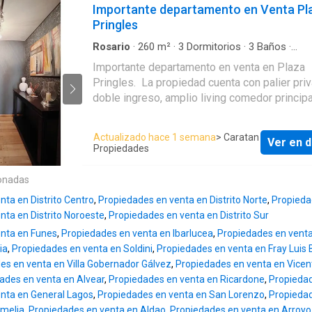
dando una conexión de comodidad cercanía 
profesionales, parejas, estudiantes o invers
Importante departamento en Venta Pl
Solarium Agua corriente Video cable Internet Apto
espacios verdes sin salir de la ciudad.
buscan una propiedad con buena demanda d
Pringles
profesional Luminoso
Características de la unidad: 2 Dormitorios 2 baños
alquiler y excelente proyección de valor.
1 baulera y una cochera Departamento esqui
Rosario
·
260
m²
·
3
Dormitorios
·
3
Baños
·
Consúltanos para coordinar una visita.
Apartamento
panoramico totalmente amoblado con alta cal
Importante departamento en venta en Plaza
diseño. Balcones forestados y vistas parcial
Pringles. La propiedad cuenta con palier privado,
rio. Aberturas de aluminio de alta prestación
doble ingreso, amplio living comedor principal
doble vidriado hermético (DVH). Cocina con i
dormitorios (uno de ellos en suite), playroom
amoblamientos de piso a techo. Mesadas de
dormitorio o escritorio), lavadero, habitación
Actualizado hace 1 semana
> Caratan
silestone o similar. Anafe y horno eléctricos.
Ver en d
de servicio, toilette, cocina comedor diario re
Propiedades
Griferías y sanitarios de primera línea. Amenities:
balcon aterrazado y corrido. Modernizado en
Spa Piscina solarium Gimnasio Terrazas ver
excelente estado, vista Plaza Pringles. Opción
onadas
áreas parquizadas Sum y quinchos con parril
amoblado Calefacción central, equipos frio-calor
Laundry y sala de planchado Espacio para bic
ta en Distrito Centro
,
Propiedades en venta en Distrito Norte
,
Propieda
individuales, persianas de madera. El valor incluye
y motos Ascensores de alta velocidad con
nta en Distrito Noroeste
,
Propiedades en venta en Distrito Sur
cocheras
recuperación de energía Instalación de carga
enta en Funes
,
Propiedades en venta en Ibarlucea
,
Propiedades en vent
autos eléctricos en cocheras CI. MARIA LUJAN
ia
,
Propiedades en venta en Soldini
,
Propiedades en venta en Fray Luis 
CARATAN MAT292
es en venta en Villa Gobernador Gálvez
,
Propiedades en venta en Vicen
ades en venta en Alvear
,
Propiedades en venta en Ricardone
,
Propiedad
nta en General Lagos
,
Propiedades en venta en San Lorenzo
,
Propiedad
Amelia
,
Propiedades en venta en Aldao
,
Propiedades en venta en Arroyo