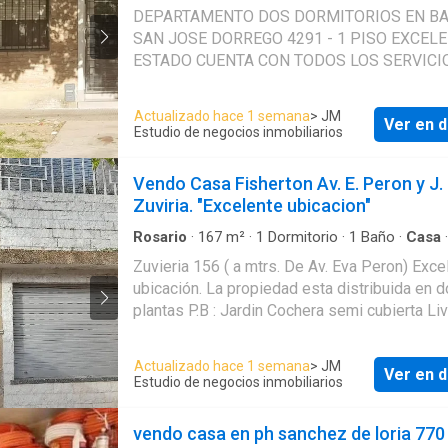
·
Agua
·
Cocina equipada
·
Electricidad
·
Gas natu
DEPARTAMENTO DOS DORMITORIOS EN BA
Internet
·
Wifi
SAN JOSE DORREGO 4291 - 1 PISO EXCELENTE
ESTADO CUENTA CON TODOS LOS SERVICIOS
EXCELENTE UBICACION A 5 CUADRAS DE AV
URIBURU Y CERCANIA A VARIAS ARTERIAS
Actualizado hace 1 semana
> JM
Ver en d
IMPORTANTES. SERVICIOS DE TRANSPORTES
Estudio de negocios inmobiliarios
ORIENTACION OESTE VISTA EXTERNA
Vendo Casa Fisherton Av. E. Peron y J.
Zuviria. "Excelente ubicacion"
Rosario
·
167
m²
·
1
Dormitorio
·
1
Baño
·
Casa
·
Cochera
·
Electricidad
·
Internet
·
Gas natural
·
A
Zuvieria 156 ( a mtrs. De Av. Eva Peron) Exce
ubicación. La propiedad esta distribuida en 
plantas P.B : Jardin Cochera semi cubierta Li
Comedor Cocina 1 habitación Baño Cuanto d
guardado Patio con techo aluminio Parrillero 
Actualizado hace 1 semana
> JM
Ver en d
espacio de guardado. P.A: 2 habitaciones Bal
Estudio de negocios inmobiliarios
baño Patio Terraza amplio Lavadero Escaler
uno con el patio Cuenta con todos los servic
vendo casa en ph sanchez de loria 770
Agua.luz. gas natural.cloacas ( sin conectar)