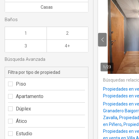
Casas
Baños
1
2
3
4+
Búsqueda Avanzada
1
/
23
Filtra por tipo de propiedad
Búsquedas relaci
Piso
Propiedades en ven
Apartamento
Propiedades en ve
Propiedades en v
Dúplex
Granadero Baigorr
Zavalla
,
Propiedad
Ático
en Piñero
,
Propied
Propiedades en ve
Estudio
en venta en Villa 