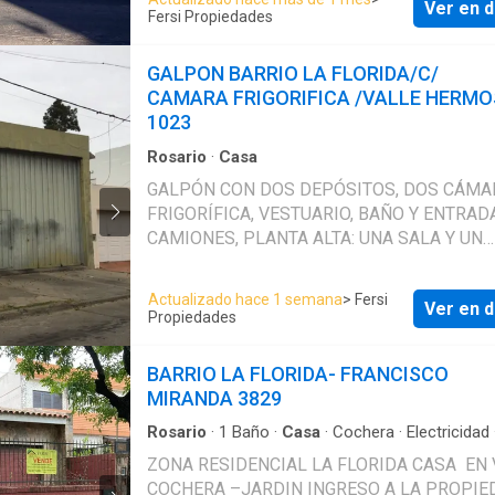
Ver en d
UN SEGUNDO DORMITORIO) - BAÑO - LAVA
Fersi Propiedades
PATIO TRASERO CON VERDE 9,969X 9 MTS
APROXIMADAMENTE -TERRAZA. PAVIMENTO
GALPON BARRIO LA FLORIDA/C/
AGUA CORRIENTE GAS :NO CLOACAS: NO
CAMARA FRIGORIFICA /VALLE HERM
TELEFONO DE CONTACTO VIA WHATSAPP 3
1023
570----
Rosario
·
Casa
GALPÓN CON DOS DEPÓSITOS, DOS CÁMA
FRIGORÍFICA, VESTUARIO, BAÑO Y ENTRAD
CAMIONES, PLANTA ALTA: UNA SALA Y UN
DEPÓSITO .
Actualizado hace 1 semana
> Fersi
Ver en d
Propiedades
BARRIO LA FLORIDA- FRANCISCO
MIRANDA 3829
Rosario
·
1
Baño
·
Casa
·
Cochera
·
Electricidad
equipada
·
Jardín
·
Agua
·
Patio
ZONA RESIDENCIAL LA FLORIDA CASA EN VENTA
COCHERA –JARDIN INGRESO A LA PROPIE