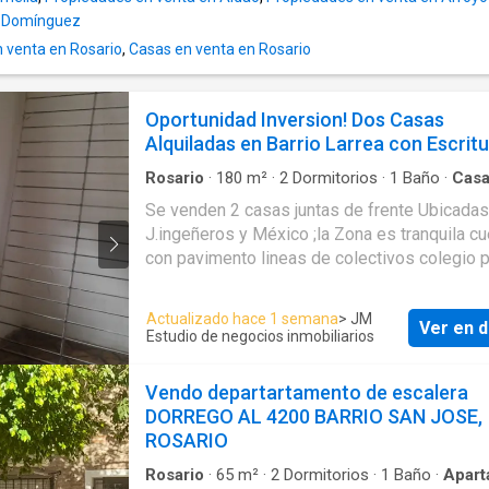
S Domínguez
 venta en Rosario
,
Casas en venta en Rosario
Oportunidad Inversion! Dos Casas
Alquiladas en Barrio Larrea con Escrit
Rosario
·
180
m²
·
2
Dormitorios
·
1
Baño
·
Cas
Se venden 2 casas juntas de frente Ubicadas
J.ingeñeros y México ;la Zona es tranquila cu
con pavimento lineas de colectivos colegio 
a 50 mtrs. de la misma. *2 dormitorios *Livin
Comedor *Cocina integrada *Baño con ducha
Actualizado hace 1 semana
> JM
Ver en d
*Patio.pequeño Servicios: Agua, Luz, (hay ga
Estudio de negocios inmobiliarios
natural en la zona)la casa no tiene instalado 
natural si pasa el servicio por la vereda.
Vendo departartamento de escalera
Documentación en regla con escritura.
DORREGO AL 4200 BARRIO SAN JOSE,
ROSARIO
Rosario
·
65
m²
·
2
Dormitorios
·
1
Baño
·
Apart