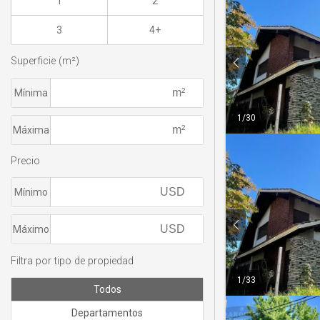
1
2
3
4+
Superficie (m²)
Mínima
1
/
30
Máxima
Precio
Mínimo
Máximo
Filtra por tipo de propiedad
1
/
33
Todos
Departamentos