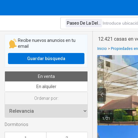
12.421 casas en v
Recibe nuevos anuncios en tu
email
Inicio
>
Propiedades en
Guardar búsqueda
En venta
En alquiler
Ordenar por:
1
/
21
Dormitorios