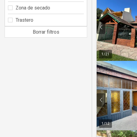
Zona de secado
Trastero
Borrar filtros
1
/
21
1
/
12