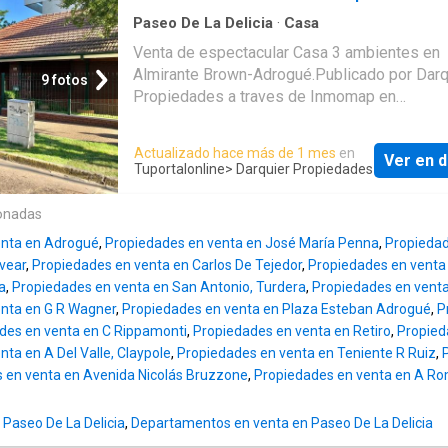
COMPLETO. ESCRITORIO. CALEFACCION X 
superficies son aproximadas y no pueden se
BALANCEADO, DOS AIRES DE PARED, CALEFON,
Paseo De La Delicia
·
Casa
consideradas como definitivas ni tienen cará
TEJAS FRANCESAS, REJAS, PLACARD EN
Venta de espectacular Casa 3 ambientes en
contractual entre las partes, las mismas surg
DORMITORIOS, PARQUET EN DORMITORIOS
Almirante Brown-Adrogué.Publicado por Darq
Estado Parcelario y la documentación
9 fotos
CERAMICOS EN EL RESTO DE LOS AMBIEN
Propiedades a traves de Inmomap en
correspondientes. Esta información (imágene
ESTADO GENERAL MUY BUENO. COMPARTI
TuPortalOnline
superficies y medidas) se expone y publica 
COLEGA
efecto orientativo.
Actualizado hace más de 1 mes
en
Ver en d
Tuportalonline
> Darquier Propiedades
onadas
enta en Adrogué
,
Propiedades en venta en José María Penna
,
Propiedad
lvear
,
Propiedades en venta en Carlos De Tejedor
,
Propiedades en venta
a
,
Propiedades en venta en San Antonio, Turdera
,
Propiedades en venta
nta en G R Wagner
,
Propiedades en venta en Plaza Esteban Adrogué
,
P
des en venta en C Rippamonti
,
Propiedades en venta en Retiro
,
Propied
ta en A Del Valle, Claypole
,
Propiedades en venta en Teniente R Ruiz
,
 en venta en Avenida Nicolás Bruzzone
,
Propiedades en venta en A R
 Paseo De La Delicia
,
Departamentos en venta en Paseo De La Delicia