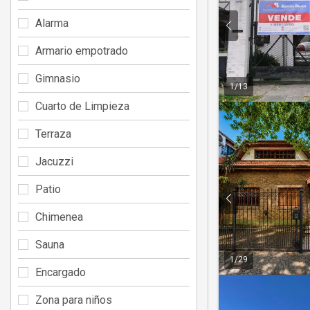
Alarma
Armario empotrado
Gimnasio
1
/
13
Cuarto de Limpieza
Terraza
Jacuzzi
Patio
Chimenea
Sauna
1
/
29
Encargado
Zona para niños