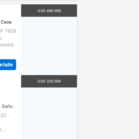
USD 480.000
·
Casa
LP 7428
etalle
USD 220.000
s
n
igoyen,
1
Baño
·
ara
entos
30 -
n
·
Si
ientes
,
ir más
 de USD