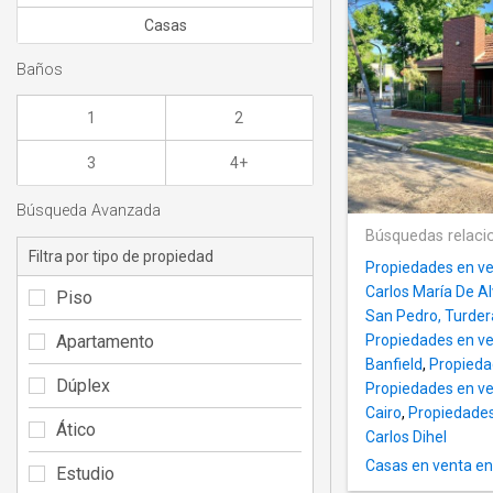
Casas
Baños
1
2
3
4+
Búsqueda Avanzada
Búsquedas relaci
Filtra por tipo de propiedad
Propiedades en v
Carlos María De A
Piso
San Pedro, Turder
Apartamento
Propiedades en ve
Banfield
,
Propieda
Dúplex
Propiedades en ven
Cairo
,
Propiedades
Ático
Carlos Dihel
Casas en venta en
Estudio