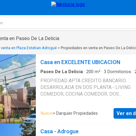
enta en Paseo De La Delicia
 venta en Plaza Esteban Adrogué
>
Propiedades en venta en Paseo De La Delic
Casa en EXCELENTE UBICACION
Paseo De La Delicia
·
200
m²
·
3
Dormitorios
·
·
Casa
·
Aire acondicionado
·
Alarma
·
Cochera
·
PROPIEDAD APTA CREDITO BANCARIO.
Electricidad
·
Cocina equipada
·
Parrilla
·
Internet
DESARROLADA EN DOS PLANTA.- LIVING
natural
·
Agua
COMEDOR, COCINA COMEDOR, DOS
DORMITORIOS, BAÑO COMPLETO, BAÑO AU
DOS GARAGES (UNO X CADA CALLE) UNO D
Ver en d
Nuevo
> Darquier Propiedades
ELLOS HACE DE QUINCHO, PATIO CON PAR
PLANTA ALTA DORMITORIO PRINCIPAL EN
CON VESTIDOR ESCRITURA A CARGO DE L
Casa - Adrogue
PARTE COMPRADORA