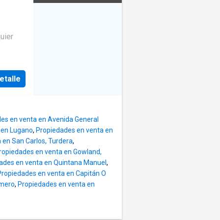
TIRO
r
cter
en del
,
uier
TES
s,
DO CON
a mero
etalle
es en venta en Avenida General
 en Lugano
,
Propiedades en venta en
 en San Carlos, Turdera
,
ropiedades en venta en Gowland,
ades en venta en Quintana Manuel
,
Propiedades en venta en Capitán O
omero
,
Propiedades en venta en