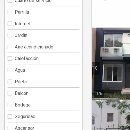
Cuarto de servicio
Parrilla
Internet
Jardín
Aire acondicionado
Calefacción
Agua
Pileta
Balcón
1
/
6
Bodega
Seguridad
Ascensor