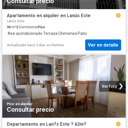
Consultar precio
Apartamento en alquiler en Lanús Este
Lanús Este
90
m²
2
Dormitorios
Piso
·
Aire acondicionado
·
Terraza
·
Chimenea
·
Patio
Ver en detalle
Actualizado hace 3 días
en
Rentola
Ver foto
Piso
·
en alquiler
Consultar precio
Departamento en Lan?s Este ? 62m?