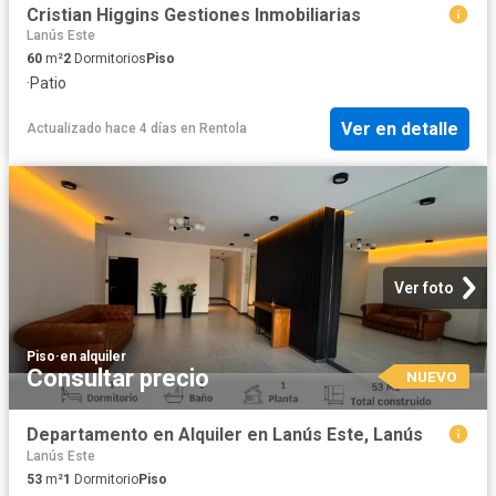
Cristian Higgins Gestiones Inmobiliarias
Lanús Este
60
m²
2
Dormitorios
Piso
·
Patio
Ver en detalle
Actualizado hace 4 días
en
Rentola
Ver foto
Piso
·
en alquiler
Consultar precio
NUEVO
Departamento en Alquiler en Lanús Este, Lanús
Lanús Este
53
m²
1
Dormitorio
Piso