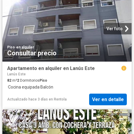
Ver foto
Piso
·
en alquiler
Consultar precio
Apartamento en alquiler en Lanús Este
Lanús Este
82
m²
2
Dormitorios
Piso
·
Cocina equipada
·
Balcón
Ver en detalle
Actualizado hace 3 días
en
Rentola