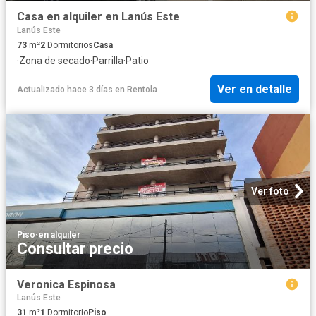
Casa en alquiler en Lanús Este
Lanús Este
73
m²
2
Dormitorios
Casa
·
Zona de secado
·
Parrilla
·
Patio
Ver en detalle
Actualizado hace 3 días
en
Rentola
Ver foto
Piso
·
en alquiler
Consultar precio
Veronica Espinosa
Lanús Este
31
m²
1
Dormitorio
Piso