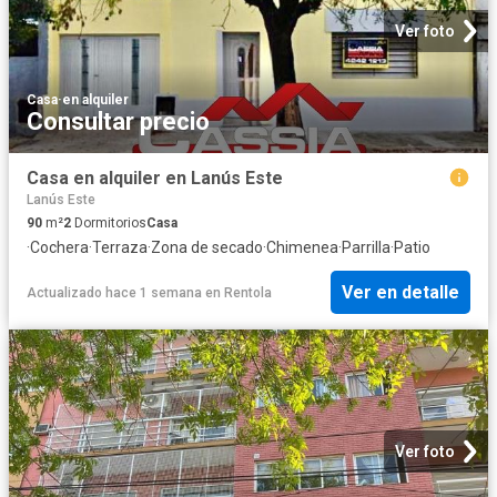
Ver foto
Casa
·
en alquiler
Consultar precio
Casa en alquiler en Lanús Este
Lanús Este
90
m²
2
Dormitorios
Casa
·
Cochera
·
Terraza
·
Zona de secado
·
Chimenea
·
Parrilla
·
Patio
Ver en detalle
Actualizado hace 1 semana
en
Rentola
Ver foto