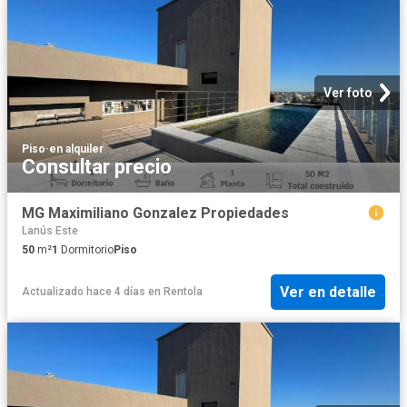
Ver foto
Piso
·
en alquiler
Consultar precio
MG Maximiliano Gonzalez Propiedades
Lanús Este
50
m²
1
Dormitorio
Piso
Ver en detalle
Actualizado hace 4 días
en
Rentola