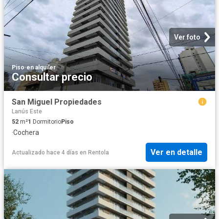
Ver foto
Piso
·
en alquiler
Consultar precio
San Miguel Propiedades
Lanús Este
52
m²
1
Dormitorio
Piso
·
Cochera
Ver en detalle
Actualizado hace 4 días
en
Rentola