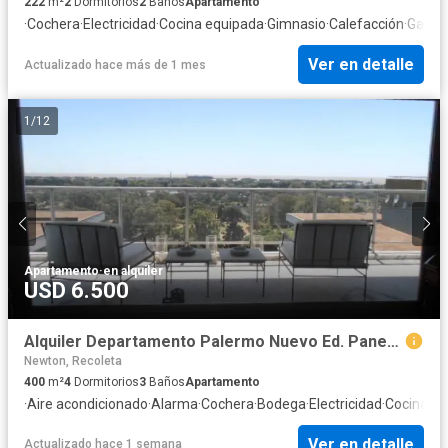
222
m²
2
Dormitorios
2
Baños
Apartamento
·
Cochera
·
Electricidad
·
Cocina equipada
·
Gimnasio
·
Calefacción
·
Gas na
Ver en detalle
Actualizado hace más de 1 mes
1
/
12
Apartamento
·
en alquiler
USD 6.500
Alquiler Departamento Palermo Nuevo Ed. Panedile piso alto vista río 400m2 - 4 dorm - 2 coch
Newton, Recoleta
400
m²
4
Dormitorios
3
Baños
Apartamento
·
Aire acondicionado
·
Alarma
·
Cochera
·
Bodega
·
Electricidad
·
Cocina eq
Ver en detalle
Actualizado hace 1 semana