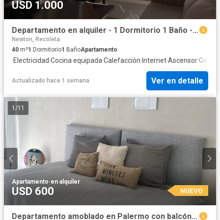
USD 1.000
Departamento en alquiler - 1 Dormitorio 1 Baño - Palermo
Newton, Recoleta
40
m²
1
Dormitorio
1
Baño
Apartamento
·
Electricidad
·
Cocina equipada
·
Calefacción
·
Internet
·
Ascensor
·
Gas na
Ver en detalle
Actualizado hace 1 semana
1
/
11
Apartamento
·
en alquiler
USD 600
NUEVO
Departamento amoblado en Palermo con balcón y lavarropas. Zona Embajada EEUU