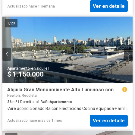
Ver en detalle
Actualizado hace 1 semana
1
/
23
Apartamento
·
en alquiler
$ 1.150.000
Alquila Gran Monoambiente Alto Luminoso con muebles - Palermo Nuevo
Newton, Recoleta
36
m²
1
Dormitorio
1
Baño
Apartamento
·
Aire acondicionado
·
Balcón
·
Electricidad
·
Cocina equipada
·
Parrilla
·
Int
Ver en detalle
Actualizado hace más de 1 mes