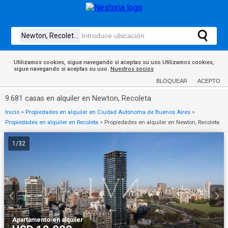
Utilizamos cookies, sigue navegando si aceptas su uso.Utilizamos cookies,
sigue navegando si aceptas su uso.
Nuestros socios
BLOQUEAR
ACEPTO
9.681 casas en alquiler en Newton, Recoleta
Inicio
>
Propiedades en alquiler en Ciudad Autónoma de Buenos Aires
>
Propiedades en alquiler en Recoleta
>
Propiedades en alquiler en Newton, Recoleta
1
/
32
Apartamento
·
en alquiler