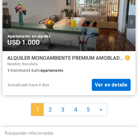
Apartamento
·
en alquiler
USD 1.000
ALQUILER MONOAMBIENTE PREMIUM AMOBLADO PALERMO
Newton, Recoleta
1
Dormitorio
1
Baño
Apartamento
Ver en detalle
Actualizado hace 4 días
1
2
3
4
5
>
Búsquedas relacionadas