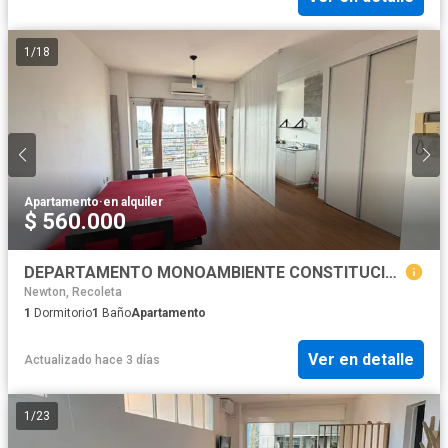
1
/
18
Apartamento
·
en alquiler
$ 560.000
DEPARTAMENTO MONOAMBIENTE CONSTITUCION CON BALCON
Newton, Recoleta
1
Dormitorio
1
Baño
Apartamento
Ver en detalle
Actualizado hace 3 días
1
/
23