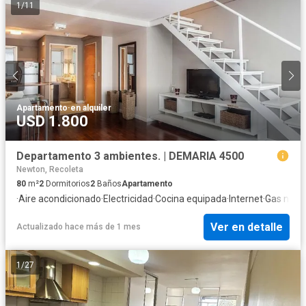
1
/
11
Apartamento
·
en alquiler
USD 1.800
Departamento 3 ambientes. | DEMARIA 4500
Newton, Recoleta
80
m²
2
Dormitorios
2
Baños
Apartamento
·
Aire acondicionado
·
Electricidad
·
Cocina equipada
·
Internet
·
Gas natur
Ver en detalle
Actualizado hace más de 1 mes
1
/
27