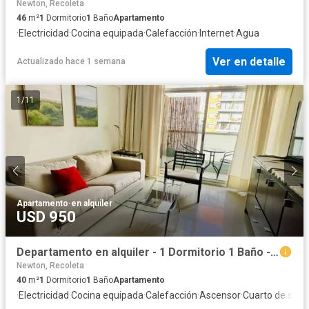
Newton, Recoleta
46
m²
1
Dormitorio
1
Baño
Apartamento
·
Electricidad
·
Cocina equipada
·
Calefacción
·
Internet
·
Agua
Ver en detalle
Actualizado hace 1 semana
1
/
11
Apartamento
·
en alquiler
USD 950
Departamento en alquiler - 1 Dormitorio 1 Baño - Palermo
Newton, Recoleta
40
m²
1
Dormitorio
1
Baño
Apartamento
·
Electricidad
·
Cocina equipada
·
Calefacción
·
Ascensor
·
Cuarto de servi