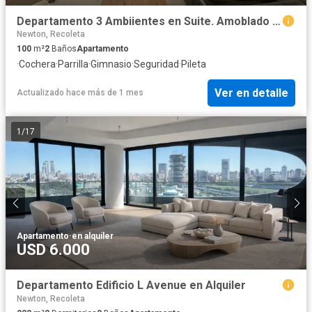
Departamento 3 Ambiientes en Suite. Amoblado con cochera, Full Amenities sobre Cervinio 4700.
Newton, Recoleta
100
m²
2
Baños
Apartamento
·
Cochera
·
Parrilla
·
Gimnasio
·
Seguridad
·
Pileta
Ver en detalle
Actualizado hace más de 1 mes
1
/
17
Apartamento
·
en alquiler
USD 6.000
Departamento Edificio L Avenue en Alquiler
Newton, Recoleta