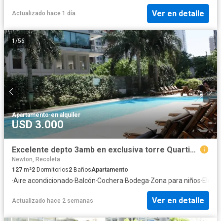
Ver en detalle
Actualizado hace 1 día
1
/
56
Apartamento
·
en alquiler
USD 3.000
Excelente depto 3amb en exclusiva torre Quartier de Oro. Imponente vista al rìo! de categorìa. Impecable! Inmejorable zona con màxima seguridad
Newton, Recoleta
127
m²
2
Dormitorios
2
Baños
Apartamento
·
Aire acondicionado
·
Balcón
·
Cochera
·
Bodega
·
Zona para niños
·
Electr
Ver en detalle
Actualizado hace 2 semanas