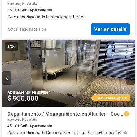
Newton, Recoleta
36
m²
1
Baño
Apartamento
·
Aire acondicionado
·
Electricidad
·
Internet
Ver en detalle
Actualizado hace 1 día
1
/
26
Apartamento
·
en alquiler
$ 950.000
ACTUALIZADO
Departamento / Monoambiente en Alquiler - Cochera - Amenities - Palermo - Palermo Nuevo
Newton, Recoleta
45
m²
1
Baño
Apartamento
·
Aire acondicionado
·
Cochera
·
Electricidad
·
Parrilla
·
Gimnasio
·
Calefacc