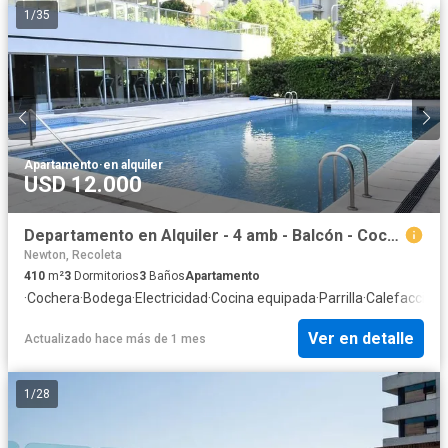
1
/
35
Apartamento
·
en alquiler
USD 12.000
Departamento en Alquiler - 4 amb - Balcón - Cochera - Full amenities - Palermo - PalermoNuevo
Newton, Recoleta
410
m²
3
Dormitorios
3
Baños
Apartamento
·
Cochera
·
Bodega
·
Electricidad
·
Cocina equipada
·
Parrilla
·
Calefacción
·
Ver en detalle
Actualizado hace más de 1 mes
1
/
28