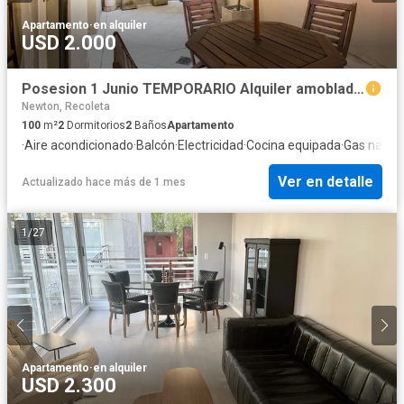
Apartamento
·
en alquiler
USD 2.000
Posesion 1 Junio TEMPORARIO Alquiler amoblado departamento Terraza - Vig24hs Pileta Gimnasio
Newton, Recoleta
100
m²
2
Dormitorios
2
Baños
Apartamento
·
Aire acondicionado
·
Balcón
·
Electricidad
·
Cocina equipada
·
Gas natura
Ver en detalle
Actualizado hace más de 1 mes
1
/
27
Apartamento
·
en alquiler
USD 2.300