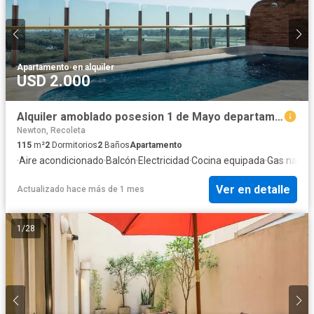
Apartamento
·
en alquiler
USD 2.000
Alquiler amoblado posesion 1 de Mayo departamento Terraza - AMENITIES Vig24hs Pileta Gimnasio tempor
Newton, Recoleta
115
m²
2
Dormitorios
2
Baños
Apartamento
·
Aire acondicionado
·
Balcón
·
Electricidad
·
Cocina equipada
·
Gas natura
Ver en detalle
Actualizado hace más de 1 mes
1
/
28