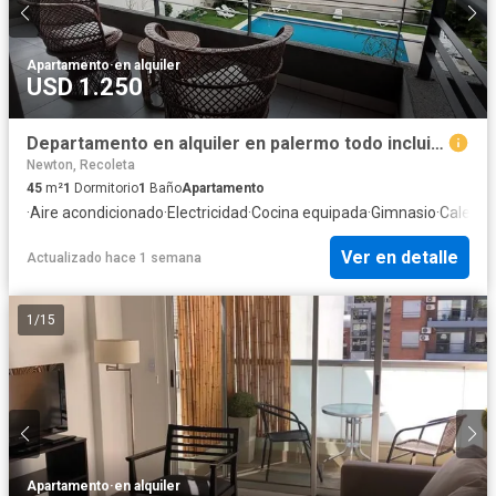
Apartamento
·
en alquiler
USD 1.250
Departamento en alquiler en palermo todo incluido
Newton, Recoleta
45
m²
1
Dormitorio
1
Baño
Apartamento
·
Aire acondicionado
·
Electricidad
·
Cocina equipada
·
Gimnasio
·
Calefac
Ver en detalle
Actualizado hace 1 semana
1
/
15
Apartamento
·
en alquiler