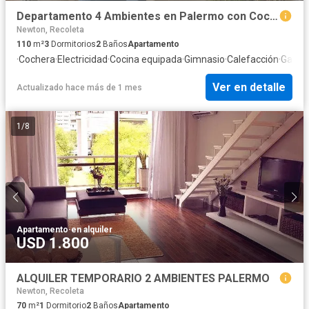
Departamento 4 Ambientes en Palermo con Cochera
Newton, Recoleta
110
m²
3
Dormitorios
2
Baños
Apartamento
·
Cochera
·
Electricidad
·
Cocina equipada
·
Gimnasio
·
Calefacción
·
Gas na
Ver en detalle
Actualizado hace más de 1 mes
1
/
8
Apartamento
·
en alquiler
USD 1.800
ALQUILER TEMPORARIO 2 AMBIENTES PALERMO
Newton, Recoleta
70
m²
1
Dormitorio
2
Baños
Apartamento