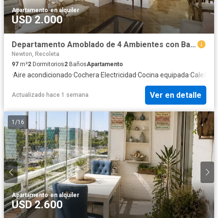
Apartamento
·
en alquiler
USD 2.000
Departamento Amoblado de 4 Ambientes con Balcón Terraza y Cochera en Palermo
Newton, Recoleta
97
m²
2
Dormitorios
2
Baños
Apartamento
·
Aire acondicionado
·
Cochera
·
Electricidad
·
Cocina equipada
·
Calefacc
Ver en detalle
Actualizado hace 1 semana
1
/
16
Apartamento
·
en alquiler
USD 2.600