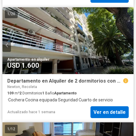
1
/
20
Apartamento
·
en alquiler
USD 1.600
Departamento en Alquiler de 2 dormitorios con cochera fija en Palermo Chico.
Newton, Recoleta
109
m²
2
Dormitorios
1
Baño
Apartamento
·
Cochera
·
Cocina equipada
·
Seguridad
·
Cuarto de servicio
Ver en detalle
Actualizado hace 1 semana
1
/
12