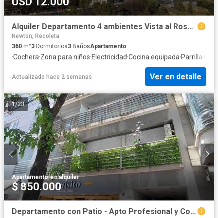
USD 12.000
Alquiler Departamento 4 ambientes Vista al Rosedal - Torre L´Avenue Libertador - Palermo
Newton, Recoleta
360
m²
3
Dormitorios
3
Baños
Apartamento
·
Cochera
·
Zona para niños
·
Electricidad
·
Cocina equipada
·
Parrilla
·
Gim
Ver en detalle
Actualizado hace 2 semanas
1
/
23
Apartamento
·
en alquiler
$ 850.000
Departamento con Patio - Apto Profesional y Comercial - Luminosa y Moderna - Bajas Expensas