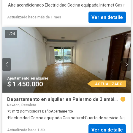
·
Aire acondicionado
·
Electricidad
·
Cocina equipada
·
Internet
·
Gas natur
Ver en detalle
Actualizado hace más de 1 mes
1
/
24
Apartamento
·
en alquiler
$ 1.450.000
ACTUALIZADO
Departamento en alquiler en Palermo de 3 ambientes con dependencia
Newton, Recoleta
75
m²
2
Dormitorios
1
Baño
Apartamento
·
Electricidad
·
Cocina equipada
·
Gas natural
·
Cuarto de servicio
·
Agua
Ver en detalle
Actualizado hace 1 día