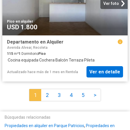
Ver foto
Piso
·
en alquiler
USD 1.800
Departamento en Alquiler
Avenida Alvear, Recoleta
115
m²
1
Dormitorio
Piso
·
Cocina equipada
·
Cochera
·
Balcón
·
Terraza
·
Pileta
Ver en detalle
Actualizado hace más de 1 mes
en
Rentola
1
2
3
4
5
>
Búsquedas relacionadas
Propiedades en alquiler en Parque Patricios
,
Propiedades en