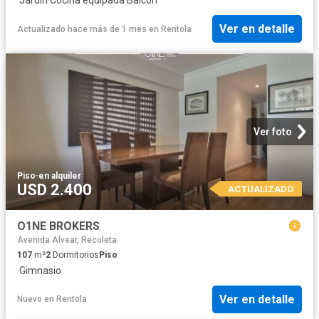
Ver en detalle
Actualizado hace más de 1 mes
en
Rentola
Ver foto
Piso
·
en alquiler
USD 2.400
ACTUALIZADO
O1NE BROKERS
Avenida Alvear, Recoleta
107
m²
2
Dormitorios
Piso
·
Gimnasio
Ver en detalle
Nuevo
en
Rentola