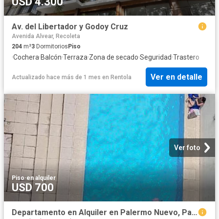
USD 4.300
Av. del Libertador y Godoy Cruz
Avenida Alvear, Recoleta
204
m²
3
Dormitorios
Piso
·
Cochera
·
Balcón
·
Terraza
·
Zona de secado
·
Seguridad
·
Trastero
Ver en detalle
Actualizado hace más de 1 mes
en
Rentola
Ver foto
Piso
·
en alquiler
USD 700
Departamento en Alquiler en Palermo Nuevo, Palermo