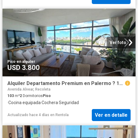
Ver foto
Piso
·
en alquiler
USD 3.800
Alquiler Departamento Premium en Palermo ? 103m?
Avenida Alvear, Recoleta
103
m²
2
Dormitorios
Piso
·
Cocina equipada
·
Cochera
·
Seguridad
Ver en detalle
Actualizado hace 4 días
en
Rentola