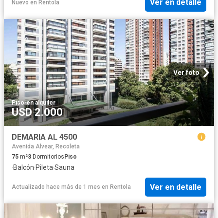
Ver en detalle
Nuevo
en
Rentola
Ver foto
Piso
·
en alquiler
USD 2.000
DEMARIA AL 4500
Avenida Alvear, Recoleta
75
m²
3
Dormitorios
Piso
·
Balcón
·
Pileta
·
Sauna
Ver en detalle
Actualizado hace más de 1 mes
en
Rentola