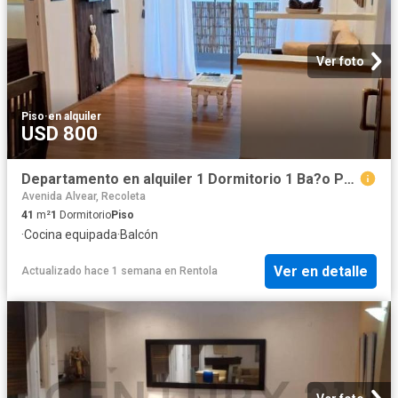
Ver foto
Piso
·
en alquiler
USD 800
Departamento en alquiler 1 Dormitorio 1 Ba?o Palermo ? 41m?
Avenida Alvear, Recoleta
41
m²
1
Dormitorio
Piso
·
Cocina equipada
·
Balcón
Ver en detalle
Actualizado hace 1 semana
en
Rentola