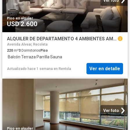
Ver foto
Piso
·
en alquiler
USD 2.600
ALQUILER DE DEPARTAMENTO 4 AMBIENTES AMOBLADO EN PALERMO CHICO
Avenida Alvear, Recoleta
220
m²
3
Dormitorios
Piso
·
Balcón
·
Terraza
·
Parrilla
·
Sauna
Ver en detalle
Actualizado hace 1 semana
en
Rentola
Ver foto
Piso
·
en alquiler