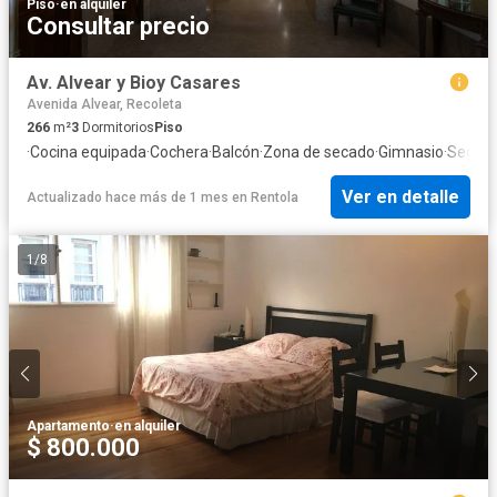
Piso
·
en alquiler
Consultar precio
Av. Alvear y Bioy Casares
Avenida Alvear, Recoleta
266
m²
3
Dormitorios
Piso
·
Cocina equipada
·
Cochera
·
Balcón
·
Zona de secado
·
Gimnasio
·
Seguri
Ver en detalle
Actualizado hace más de 1 mes
en
Rentola
1
/
8
Apartamento
·
en alquiler
$ 800.000