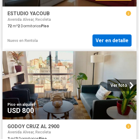
ESTUDIO YACOUB
Avenida Alvear, Recoleta
72
m²
2
Dormitorios
Piso
Ver en detalle
Nuevo
en
Rentola
Ver foto
Piso
·
en alquiler
USD 800
GODOY CRUZ AL 2900
Avenida Alvear, Recoleta
2
m²
3
Dormitorios
Piso