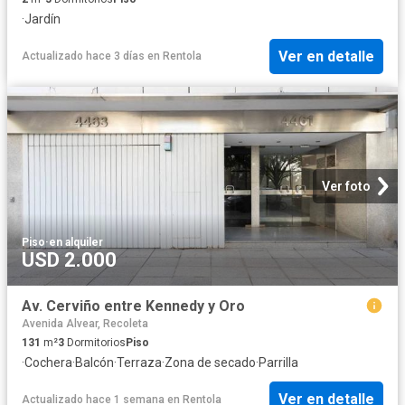
·
Jardín
Ver en detalle
Actualizado hace 3 días
en
Rentola
Ver foto
Piso
·
en alquiler
USD 2.000
Av. Cerviño entre Kennedy y Oro
Avenida Alvear, Recoleta
131
m²
3
Dormitorios
Piso
·
Cochera
·
Balcón
·
Terraza
·
Zona de secado
·
Parrilla
Ver en detalle
Actualizado hace 1 semana
en
Rentola