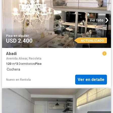
Ver foto
Piso
·
en alquiler
USD 2.400
ACTUALIZADO
Abadi
Avenida Alvear, Recoleta
120
m²
3
Dormitorios
Piso
·
Cochera
Ver en detalle
Nuevo
en
Rentola