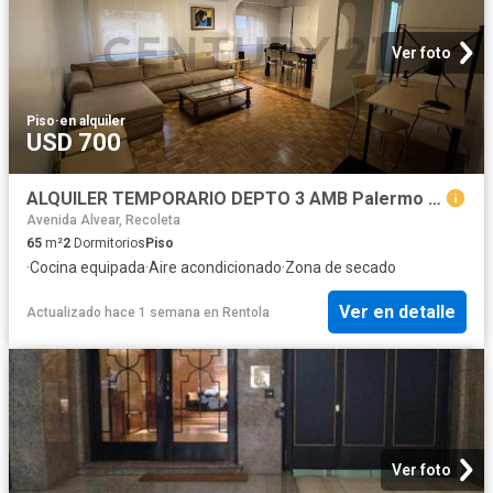
Ver foto
Piso
·
en alquiler
USD 700
ALQUILER TEMPORARIO DEPTO 3 AMB Palermo Nuevo
Avenida Alvear, Recoleta
65
m²
2
Dormitorios
Piso
·
Cocina equipada
·
Aire acondicionado
·
Zona de secado
Ver en detalle
Actualizado hace 1 semana
en
Rentola
Ver foto