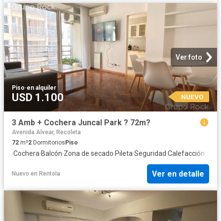
Ver foto
Piso
·
en alquiler
USD 1.100
NUEVO
3 Amb + Cochera Juncal Park ? 72m?
Avenida Alvear, Recoleta
72
m²
2
Dormitorios
Piso
·
Cochera
·
Balcón
·
Zona de secado
·
Pileta
·
Seguridad
·
Calefacción
Ver en detalle
Nuevo
en
Rentola