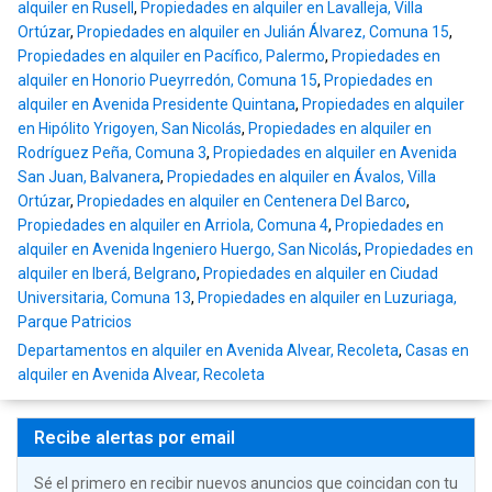
alquiler en Rusell
,
Propiedades en alquiler en Lavalleja, Villa
Ortúzar
,
Propiedades en alquiler en Julián Álvarez, Comuna 15
,
Propiedades en alquiler en Pacífico, Palermo
,
Propiedades en
alquiler en Honorio Pueyrredón, Comuna 15
,
Propiedades en
alquiler en Avenida Presidente Quintana
,
Propiedades en alquiler
en Hipólito Yrigoyen, San Nicolás
,
Propiedades en alquiler en
Rodríguez Peña, Comuna 3
,
Propiedades en alquiler en Avenida
San Juan, Balvanera
,
Propiedades en alquiler en Ávalos, Villa
Ortúzar
,
Propiedades en alquiler en Centenera Del Barco
,
Propiedades en alquiler en Arriola, Comuna 4
,
Propiedades en
alquiler en Avenida Ingeniero Huergo, San Nicolás
,
Propiedades en
alquiler en Iberá, Belgrano
,
Propiedades en alquiler en Ciudad
Universitaria, Comuna 13
,
Propiedades en alquiler en Luzuriaga,
Parque Patricios
Departamentos en alquiler en Avenida Alvear, Recoleta
,
Casas en
alquiler en Avenida Alvear, Recoleta
Recibe alertas por email
Sé el primero en recibir nuevos anuncios que coincidan con tu