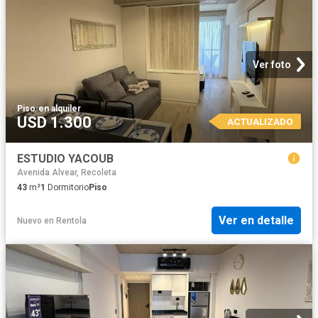
Ver foto
Piso
·
en alquiler
USD 1.300
ACTUALIZADO
ESTUDIO YACOUB
Avenida Alvear, Recoleta
43
m²
1
Dormitorio
Piso
Ver en detalle
Nuevo
en
Rentola