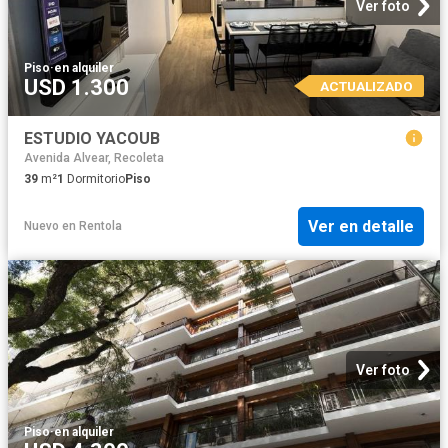
Ver foto
Piso
·
en alquiler
USD 1.300
ACTUALIZADO
ESTUDIO YACOUB
Avenida Alvear, Recoleta
39
m²
1
Dormitorio
Piso
Ver en detalle
Nuevo
en
Rentola
Ver foto
Piso
·
en alquiler