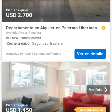
Piso
·
en alquiler
USD 2.700
Departamento en Alquiler en Palermo Libertador al 2400
Avenida Alvear, Recoleta
213
m²
4
Dormitorios
Piso
·
Cochera
·
Balcón
·
Seguridad
·
Trastero
Ver en detalle
Actualizado hace 1 semana
en
Rentola
Ver foto
Piso
·
en alquiler
USD 1.450
ACTUALIZADO