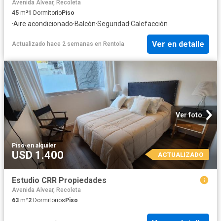
Avenida Alvear, Recoleta
45
m²
1
Dormitorio
Piso
·
Aire acondicionado
·
Balcón
·
Seguridad
·
Calefacción
Ver en detalle
Actualizado hace 2 semanas
en
Rentola
Ver foto
Piso
·
en alquiler
USD 1.400
ACTUALIZADO
Estudio CRR Propiedades
Avenida Alvear, Recoleta
63
m²
2
Dormitorios
Piso