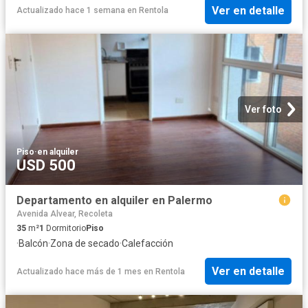
Ver en detalle
Actualizado hace 1 semana
en
Rentola
Ver foto
Piso
·
en alquiler
USD 500
Departamento en alquiler en Palermo
Avenida Alvear, Recoleta
35
m²
1
Dormitorio
Piso
·
Balcón
·
Zona de secado
·
Calefacción
Ver en detalle
Actualizado hace más de 1 mes
en
Rentola