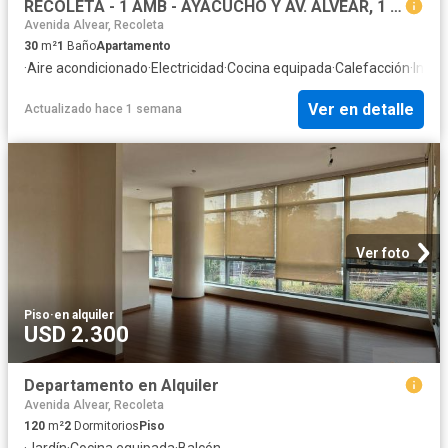
RECOLETA - 1 AMB - AYACUCHO Y AV. ALVEAR, 1 AMB, 30 M2 (RAM)
Avenida Alvear, Recoleta
30
m²
1
Baño
Apartamento
·
Aire acondicionado
·
Electricidad
·
Cocina equipada
·
Calefacción
·
Inter
Ver en detalle
Actualizado hace 1 semana
Ver foto
Piso
·
en alquiler
USD 2.300
Departamento en Alquiler
Avenida Alvear, Recoleta
120
m²
2
Dormitorios
Piso
·
Jardín
·
Cocina equipada
·
Balcón