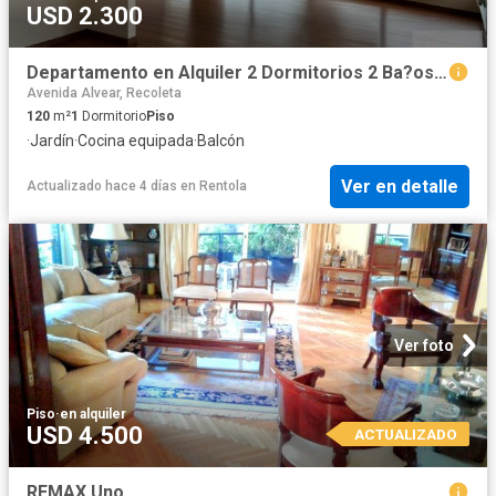
USD 2.300
Departamento en Alquiler 2 Dormitorios 2 Ba?os 120mts Palermo ? 120m?
Avenida Alvear, Recoleta
120
m²
1
Dormitorio
Piso
·
Jardín
·
Cocina equipada
·
Balcón
Ver en detalle
Actualizado hace 4 días
en
Rentola
Ver foto
Piso
·
en alquiler
USD 4.500
ACTUALIZADO
REMAX Uno