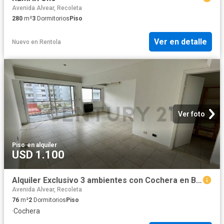
Avenida Alvear, Recoleta
280
m²
3
Dormitorios
Piso
Ver en detalle
Nuevo
en
Rentola
Ver foto
Piso
·
en alquiler
USD 1.100
Alquiler Exclusivo 3 ambientes con Cochera en Bouevard Cerviño y Colombia, Palermo
Avenida Alvear, Recoleta
76
m²
2
Dormitorios
Piso
·
Cochera