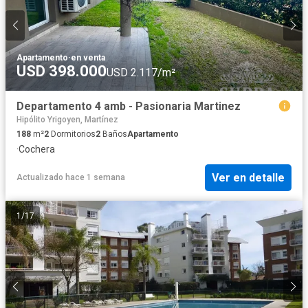
Apartamento
·
en venta
USD 398.000
USD 2.117/m²
Departamento 4 amb - Pasionaria Martinez
Hipólito Yrigoyen, Martínez
188
m²
2
Dormitorios
2
Baños
Apartamento
·
Cochera
Ver en detalle
Actualizado hace 1 semana
1
/
17