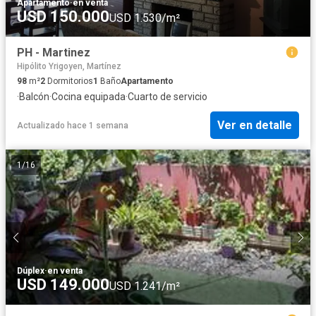
Apartamento
·
en venta
USD 150.000
USD 1.530/m²
PH - Martinez
Hipólito Yrigoyen, Martínez
98
m²
2
Dormitorios
1
Baño
Apartamento
·
Balcón
·
Cocina equipada
·
Cuarto de servicio
Ver en detalle
Actualizado hace 1 semana
1
/
16
Dúplex
·
en venta
USD 149.000
USD 1.241/m²