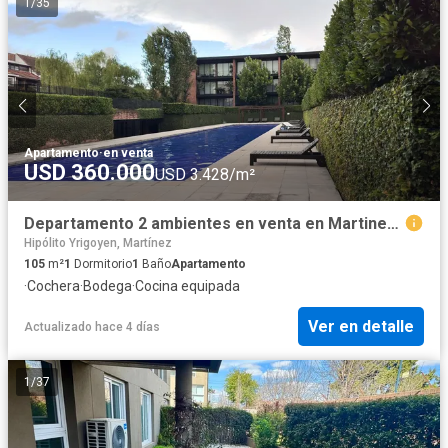
1
/
35
Apartamento
·
en venta
USD 360.000
USD 3.428/m²
Departamento 2 ambientes en venta en Martinez - San Isidro Loft
Hipólito Yrigoyen, Martínez
105
m²
1
Dormitorio
1
Baño
Apartamento
·
Cochera
·
Bodega
·
Cocina equipada
Ver en detalle
Actualizado hace 4 días
1
/
37