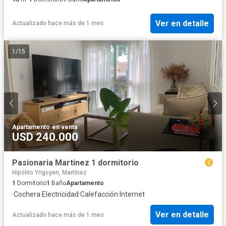
Ver en detalle
Actualizado hace más de 1 mes
1
/
15
Apartamento
·
en venta
USD 240.000
Pasionaria Martinez 1 dormitorio
Hipólito Yrigoyen, Martínez
1
Dormitorio
1
Baño
Apartamento
·
Cochera
·
Electricidad
·
Calefacción
·
Internet
Ver en detalle
Actualizado hace más de 1 mes