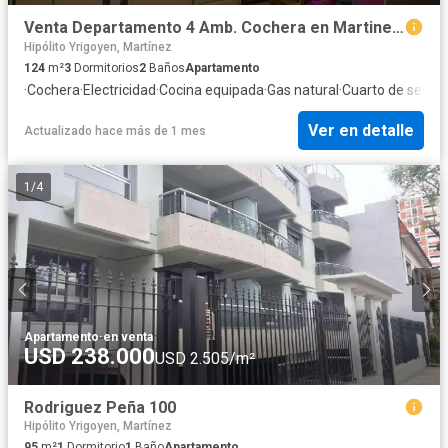
Venta Departamento 4 Amb. Cochera en Martinez Excelente Ubicación
Hipólito Yrigoyen, Martínez
124
m²
3
Dormitorios
2
Baños
Apartamento
·
Cochera
·
Electricidad
·
Cocina equipada
·
Gas natural
·
Cuarto de servic
Ver en detalle
Actualizado hace más de 1 mes
1
/
4
Apartamento
·
en venta
USD 238.000
USD 2.505/m²
Rodriguez Peña 100
Hipólito Yrigoyen, Martínez
95
m²
1
Dormitorio
1
Baño
Apartamento