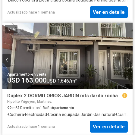
Ver en detalle
Actualizado hace 1 semana
1
/
16
Apartamento
·
en venta
USD 163.000
USD 1.646/m²
Duplex 2 DORMITORIOS JARDIN mts dardo rocha
Hipólito Yrigoyen, Martínez
99
m²
2
Dormitorios
1
Baño
Apartamento
·
Cochera
·
Electricidad
·
Cocina equipada
·
Jardín
·
Gas natural
·
Cuarto de 
Ver en detalle
Actualizado hace 1 semana