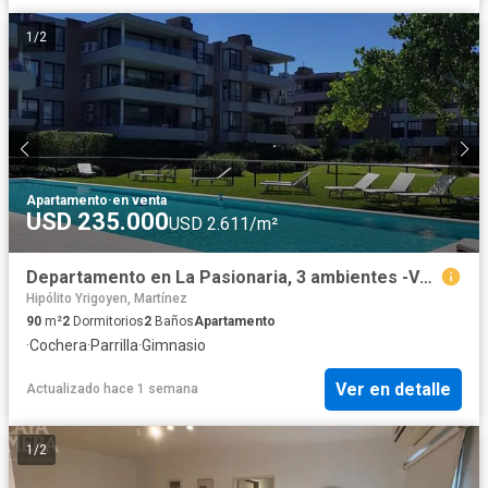
1
/
2
Apartamento
·
en venta
USD 235.000
USD 2.611/m²
Departamento en La Pasionaria, 3 ambientes -Venta Martinez.-Santa Fe/Fleming
Hipólito Yrigoyen, Martínez
90
m²
2
Dormitorios
2
Baños
Apartamento
·
Cochera
·
Parrilla
·
Gimnasio
Ver en detalle
Actualizado hace 1 semana
1
/
2