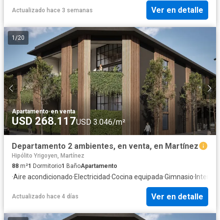
Ver en detalle
Actualizado hace 3 semanas
1
/
20
Apartamento
·
en venta
USD 268.117
USD 3.046/m²
Departamento 2 ambientes, en venta, en Martínez
Hipólito Yrigoyen, Martínez
88
m²
1
Dormitorio
1
Baño
Apartamento
·
Aire acondicionado
·
Electricidad
·
Cocina equipada
·
Gimnasio
·
Internet
Ver en detalle
Actualizado hace 4 días