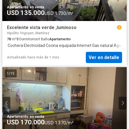
Apartamento
·
en venta
USD 135.000
USD 1.730/m²
Excelente vista verde ,luminoso
Hipólito Yrigoyen, Martínez
78
m²
3
Dormitorios
1
Baño
Apartamento
·
Cochera
·
Electricidad
·
Cocina equipada
·
Internet
·
Gas natural
·
Agua
Ver en detalle
Actualizado hace más de 1 mes
1
/
15
Apartamento
·
en venta
USD 170.000
USD 1.370/m²