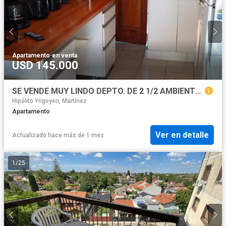
Apartamento
·
en venta
USD 145.000
SE VENDE MUY LINDO DEPTO. DE 2 1/2 AMBIENTES EN MARTINEZ. ZONA HIPÓDROMO
Hipólito Yrigoyen, Martínez
Apartamento
Ver en detalle
Actualizado hace más de 1 mes
1
/
25