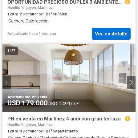
OPORTUNIDAD PRECIOSO DUPLEX 3 AMBIENTES CON COCHERA JARDIN Y PATIO
Hipólito Yrigoyen, Martínez
120
m²
2
Dormitorios
1
Baño
Dúplex
·
Cochera
·
Calefacción
Ver en detalle
Actualizado hace 1 semana
1
/
27
Apartamento
·
en venta
USD 179.000
USD 1.491/m²
PH en venta en Martínez 4 amb con gran terraza
Hipólito Yrigoyen, Martínez
120
m²
3
Dormitorios
1
Baño
Apartamento
·
Balcón
·
Cochera
·
Electricidad
·
Cocina equipada
·
Parrilla
·
Gas natural
·
Cu