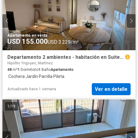
Apartamento
·
en venta
USD 155.000
USD 3.229/m²
Departamento 2 ambientes - habitación en Suite, Martínez Centro
Hipólito Yrigoyen, Martínez
48
m²
1
Dormitorio
1
Baño
Apartamento
·
Cochera
·
Jardín
·
Parrilla
·
Pileta
Ver en detalle
Actualizado hace 1 semana
1
/
19