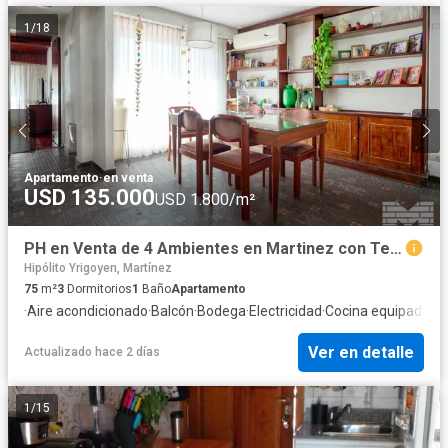
1
/
18
Apartamento
·
en venta
USD 135.000
USD 1.800/m²
PH en Venta de 4 Ambientes en Martinez con Terraza Propia
Hipólito Yrigoyen, Martínez
75
m²
3
Dormitorios
1
Baño
Apartamento
·
Aire acondicionado
·
Balcón
·
Bodega
·
Electricidad
·
Cocina equipada
·
Ca
Ver en detalle
Actualizado hace 2 días
1
/
15