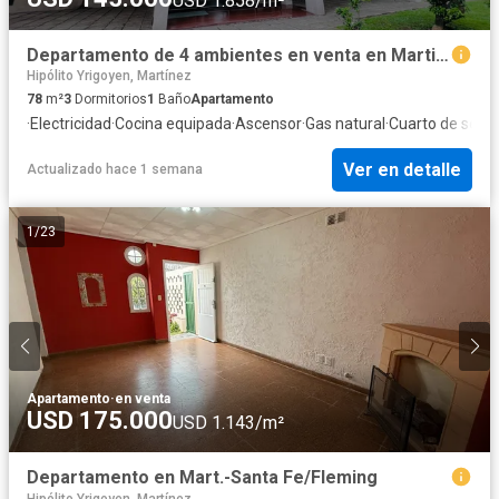
USD 1.858/m²
Departamento de 4 ambientes en venta en Martinez
Hipólito Yrigoyen, Martínez
78
m²
3
Dormitorios
1
Baño
Apartamento
·
Electricidad
·
Cocina equipada
·
Ascensor
·
Gas natural
·
Cuarto de servi
Ver en detalle
Actualizado hace 1 semana
1
/
23
Apartamento
·
en venta
USD 175.000
USD 1.143/m²
Departamento en Mart.-Santa Fe/Fleming
Hipólito Yrigoyen, Martínez