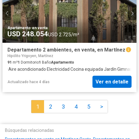
Apartamento
·
en venta
USD 248.054
USD 2.725/m²
Departamento 2 ambientes, en venta, en Martínez
Hipólito Yrigoyen, Martínez
91
m²
1
Dormitorio
1
Baño
Apartamento
·
Aire acondicionado
·
Electricidad
·
Cocina equipada
·
Jardín
·
Gimnasio
·
I
Ver en detalle
Actualizado hace 4 días
1
2
3
4
5
>
Búsquedas relacionadas