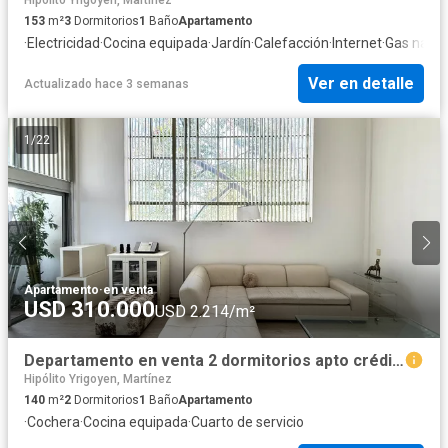
153
m²
3
Dormitorios
1
Baño
Apartamento
·
Electricidad
·
Cocina equipada
·
Jardín
·
Calefacción
·
Internet
·
Gas natur
Ver en detalle
Actualizado hace 3 semanas
1
/
22
Apartamento
·
en venta
USD 310.000
USD 2.214/m²
Departamento en venta 2 dormitorios apto crédito en martinez
Hipólito Yrigoyen, Martínez
140
m²
2
Dormitorios
1
Baño
Apartamento
·
Cochera
·
Cocina equipada
·
Cuarto de servicio