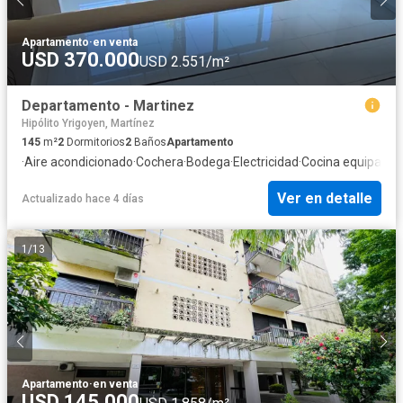
Apartamento
·
en venta
USD 370.000
USD 2.551/m²
Departamento - Martinez
Hipólito Yrigoyen, Martínez
145
m²
2
Dormitorios
2
Baños
Apartamento
·
Aire acondicionado
·
Cochera
·
Bodega
·
Electricidad
·
Cocina equipada
·
Ver en detalle
Actualizado hace 4 días
1
/
13
Apartamento
·
en venta
USD 145.000