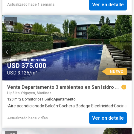
Ver en detalle
Actualizado hace 1 semana
1
/
11
Apartamento
·
en venta
USD 375.000
NUEVO
USD 3.125/m²
Venta Departamento 3 ambientes en San Isidro con cochera
Hipólito Yrigoyen, Martínez
120
m²
2
Dormitorios
1
Baño
Apartamento
·
Aire acondicionado
·
Balcón
·
Cochera
·
Bodega
·
Electricidad
·
Cocina eq
Ver en detalle
Actualizado hace 2 días