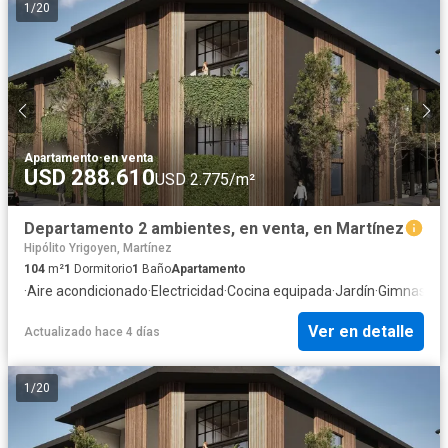
1
/
20
Apartamento
·
en venta
USD 288.610
USD 2.775/m²
Departamento 2 ambientes, en venta, en Martínez
Hipólito Yrigoyen, Martínez
104
m²
1
Dormitorio
1
Baño
Apartamento
·
Aire acondicionado
·
Electricidad
·
Cocina equipada
·
Jardín
·
Gimnasio
·
I
Ver en detalle
Actualizado hace 4 días
1
/
20