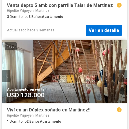
Venta depto 5 amb con parrilla Talar de Martínez
Hipólito Yrigoyen, Martínez
3
Dormitorios
3
Baños
Apartamento
Ver en detalle
Actualizado hace 2 semanas
1
/
35
Apartamento
·
en venta
USD 128.000
Viví en un Dúplex soñado en Martinez!!
Hipólito Yrigoyen, Martínez
1
Dormitorio
2
Baños
Apartamento