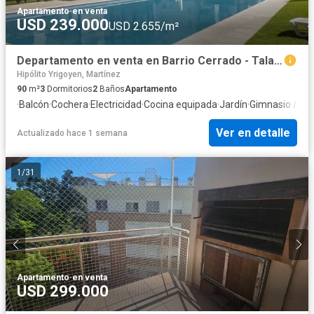
Apartamento
·
en venta
USD 239.000
USD 2.655/m²
Departamento en venta en Barrio Cerrado - Talar De Martinez, 3 dormitorios, cochera
Hipólito Yrigoyen, Martínez
90
m²
3
Dormitorios
2
Baños
Apartamento
·
Balcón
·
Cochera
·
Electricidad
·
Cocina equipada
·
Jardín
·
Gimnasio
·
Asce
Ver en detalle
Actualizado hace 1 semana
1
/
31
Apartamento
·
en venta
USD 299.000