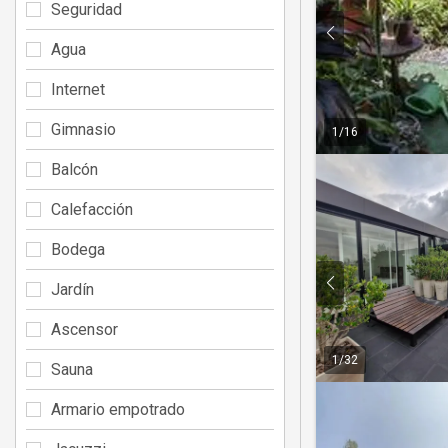
Seguridad
Agua
Internet
Gimnasio
1
/
16
Balcón
Calefacción
Bodega
Jardín
Ascensor
1
/
32
Sauna
Armario empotrado