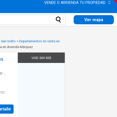
VENDE O ARRIENDA TU PROPIEDAD
Ver mapa
 San Isidro
>
Departamentos en venta en
ta en Avenida Márquez
USD 269.825
en
o
·
d
·
n
d
·
Pileta
tir
li. Se
al de
etalle
or con
tacular