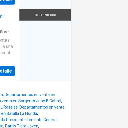
ores
acio del
común.
USD 190.000
n
celente
e
ra
actos de
ños
·
quipada
ítulo de
ntes,
entral
, a una
l y
to a
icenter.
ez. El
ble
, cuatro
4 hs y
io
tual.
etalle
 las 24
fort y
EO NO
. Las
ulo
o,
Olivos.
os
CICBA
ra
,
Departamentos en venta en
ernes
para
 venta en Sargento Juan B Cabral
,
0hs a
L Rosales
,
Departamentos en venta
 6993
n Batalla La Florida
,
da Presidente Teniente General
a, Barrio Tigre Joven
,