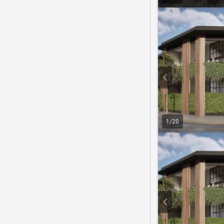
1
/
20