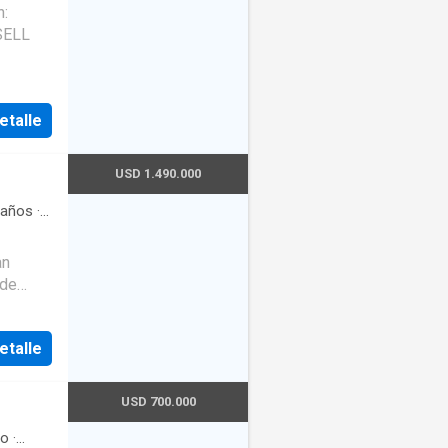
:
 es de
etalle
dos. La
ex
USD 1.490.000
.
años
·
ada
·
an
 de
 la vida
etalle
amos a
USD 700.000
o
·