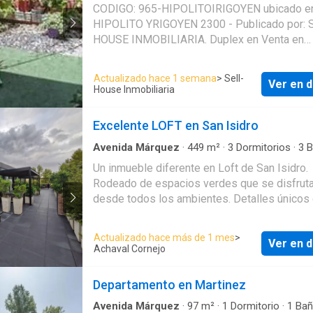
Dúplex
·
Cochera
·
Calefacción
CODIGO: 965-HIPOLITOIRIGOYEN ubicado en
HIPOLITO YRIGOYEN 2300 - Publicado por: SELL
HOUSE INMOBILIARIA. Duplex en Venta en
Martínez, San Isidro, Buenos Aires. El precio
USD 149000 null. El estado es Excelente. La
Actualizado hace 1 semana
> Sell-
Ver en d
superficie cubierta es de 120 metros cuadra
House Inmobiliaria
superficie total es de 15 metros cuadrados.
Servicios en el Duplex: Calefacción. . El Dupl
Excelente LOFT en San Isidro
cuenta con: 2 Habitaciones. 1 Baño. 1 Toilette
Cochera. Apto credito. Publicado a través de
Avenida Márquez
·
449
m²
·
3
Dormitorios
·
3
B
Apartamento
·
Balcón
·
Cochera
·
Cocina equip
Mapaprop
Un inmueble diferente en Loft de San Isidro.
Gimnasio
·
Seguridad
·
Pileta
Rodeado de espacios verdes que se disfrut
desde todos los ambientes. Detalles únicos
mucha categoría, pensados para el confort de
diaria. Terraza de 214m2, parrilla, importante
Actualizado hace más de 1 mes
>
Ver en d
recepción, playroom y tres dormitorios. Dos
Achaval Cornejo
cocheras, cada una con su baulera. Te invit
visitarlo.
Departamento en Martinez
Avenida Márquez
·
97
m²
·
1
Dormitorio
·
1
Bañ