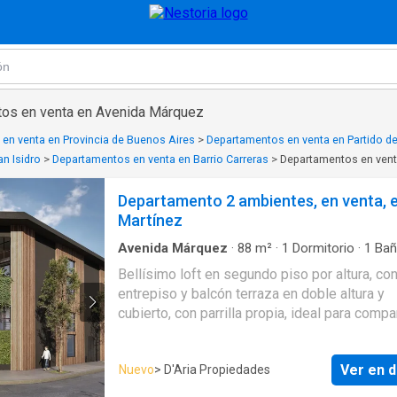
tos en venta en Avenida Márquez
en venta en Provincia de Buenos Aires
>
Departamentos en venta en Partido de
an Isidro
>
Departamentos en venta en Barrio Carreras
>
Departamentos en ven
Departamento 2 ambientes, en venta, 
Martínez
Avenida Márquez
·
88
m²
·
1
Dormitorio
·
1
Bañ
Apartamento
·
Aire acondicionado
·
Electricida
Bellísimo loft en segundo piso por altura, co
Cocina equipada
·
Gimnasio
·
Internet
·
Segurida
entrepiso y balcón terraza en doble altura y
·
Agua
cubierto, con parrilla propia, ideal para compar
asados con amigos. Vista hacia la calle Castel
accede mediante la calle de circulación centr
Ver en d
Nuevo
> D'Aria Propiedades
todas las unidades, a un amplio living comed
salida a un verdadero "open living" (un espec