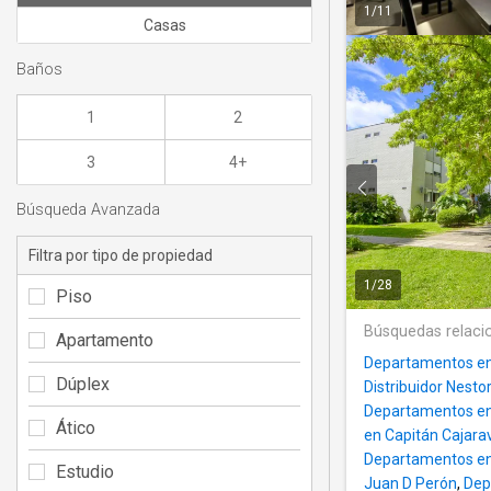
1
/
11
Casas
Baños
1
2
3
4+
Búsqueda Avanzada
Filtra por tipo de propiedad
1
/
28
Piso
Búsquedas relaci
Apartamento
Departamentos en
Dúplex
Distribuidor Nesto
Departamentos en 
Ático
en Capitán Cajarav
Departamentos en 
Estudio
Juan D Perón
,
Dep