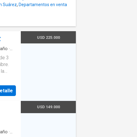
ón Suárez
,
Departamentos en venta
USD 225.000
Z
año
·
quipada
ibre.
la
os de
Fé.
etalle
chera
. 2
dor
USD 149.000
rra
o
os.
año
·