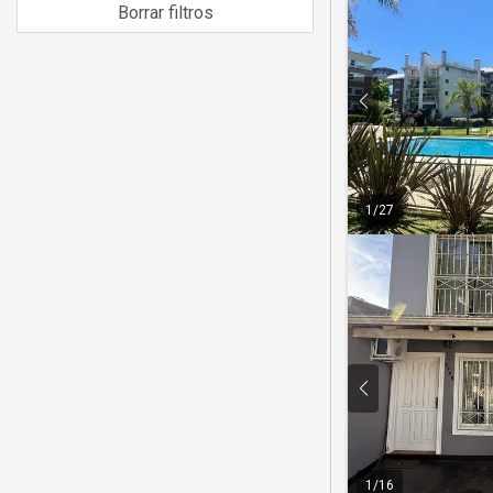
Borrar filtros
1
/
27
1
/
16