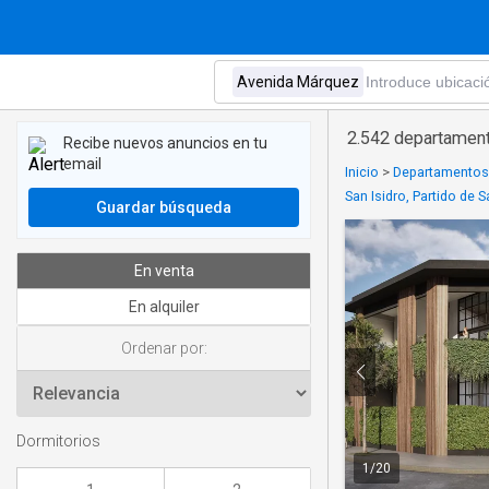
2.542 departamen
Recibe nuevos anuncios en tu
email
Inicio
>
Departamentos 
San Isidro, Partido de S
Guardar búsqueda
En venta
En alquiler
Ordenar por:
Dormitorios
1
/
20