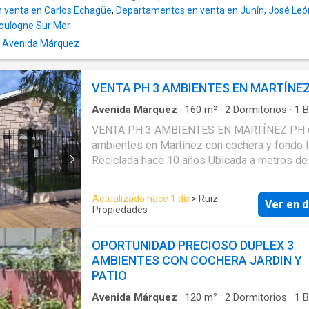
 venta en Carlos Echagüe
,
Departamentos en venta en Junín, José Le
oulogne Sur Mer
n Avenida Márquez
VENTA PH 3 AMBIENTES EN MARTÍNE
Avenida Márquez
·
160
m²
·
2
Dormitorios
·
1
B
Apartamento
·
Cochera
·
Electricidad
·
Cocina e
VENTA PH 3 AMBIENTES EN MARTÍNEZ PH de 3
·
Jardín
·
Gas natural
·
Cuarto de servicio
ambientes en Martínez con cochera y fondo l
Reciclada hace 10 años Ubicada a metros de 
Plaza Martínez y centro comercial con medi
transporte público y fácil acceso a Av. Santa 
Actualizado hace 1 día
> Ruiz
Ver en d
Desarrollada en 1 planta. Jardín al frente. Co
Propiedades
para 1 auto. Amplio living. Hall de distribución
cómodos dormitorios. Baño completo. Come
OPORTUNIDAD PRECIOSO DUPLEX 3
diario. Cocina con muebles completos con ba
AMBIENTES CON COCHERA JARDIN Y
desayunadora. Galería. Patio. Lavadero. Fond
PATIO
amplio libre con parrilla. Apto crédito. Para más
información o coordinar una visita, contácten
Avenida Márquez
·
120
m²
·
2
Dormitorios
·
1
B