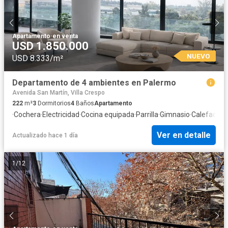
Apartamento
·
en venta
USD 1.850.000
NUEVO
USD 8.333/m²
Departamento de 4 ambientes en Palermo
Avenida San Martín, Villa Crespo
222
m²
3
Dormitorios
4
Baños
Apartamento
·
Cochera
·
Electricidad
·
Cocina equipada
·
Parrilla
·
Gimnasio
·
Calefacció
Ver en detalle
Actualizado hace 1 día
1
/
12