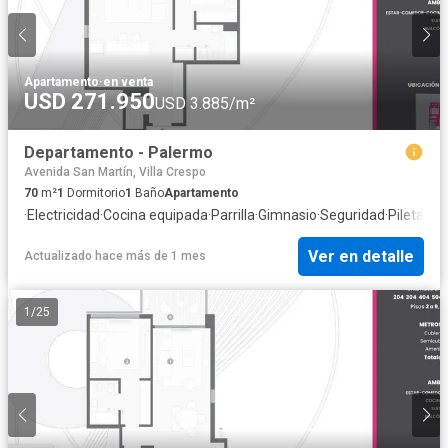
Apartamento
·
en venta
USD 271.950
USD 3.885/m²
Departamento - Palermo
Avenida San Martín, Villa Crespo
70
m²
1
Dormitorio
1
Baño
Apartamento
·
Electricidad
·
Cocina equipada
·
Parrilla
·
Gimnasio
·
Seguridad
·
Pileta
Ver en detalle
Actualizado hace más de 1 mes
1
/
25