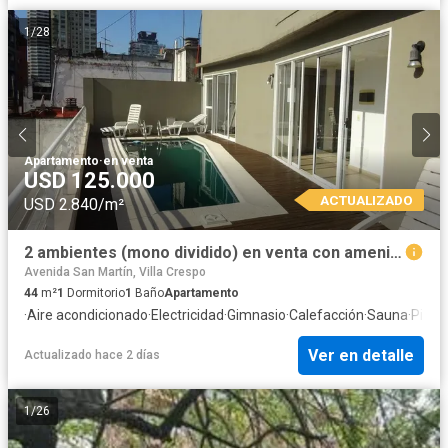
1
/
28
Apartamento
·
en venta
USD 125.000
ACTUALIZADO
USD 2.840/m²
2 ambientes (mono dividido) en venta con amenities en Palermo
Avenida San Martín, Villa Crespo
44
m²
1
Dormitorio
1
Baño
Apartamento
·
Aire acondicionado
·
Electricidad
·
Gimnasio
·
Calefacción
·
Sauna
·
Pileta
Ver en detalle
Actualizado hace 2 días
1
/
26