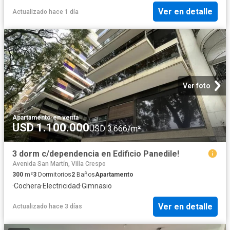
Ver en detalle
Actualizado hace 1 día
Ver foto
Apartamento
·
en venta
USD 1.100.000
USD 3.666/m²
3 dorm c/dependencia en Edificio Panedile!
Avenida San Martín, Villa Crespo
300
m²
3
Dormitorios
2
Baños
Apartamento
·
Cochera
·
Electricidad
·
Gimnasio
Ver en detalle
Actualizado hace 3 días