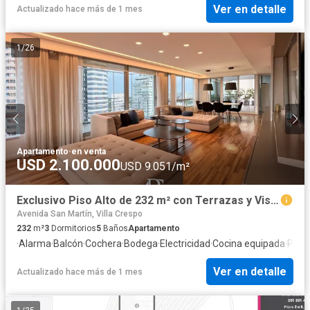
Ver en detalle
Actualizado hace más de 1 mes
1
/
26
Apartamento
·
en venta
USD 2.100.000
USD 9.051/m²
Exclusivo Piso Alto de 232 m² con Terrazas y Vista 360° al Río y la Ciudad
Avenida San Martín, Villa Crespo
232
m²
3
Dormitorios
5
Baños
Apartamento
·
Alarma
·
Balcón
·
Cochera
·
Bodega
·
Electricidad
·
Cocina equipada
·
Parril
Ver en detalle
Actualizado hace más de 1 mes