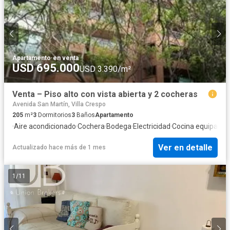
Apartamento
·
en venta
USD 695.000
USD 3.390/m²
Venta – Piso alto con vista abierta y 2 cocheras
Avenida San Martín, Villa Crespo
205
m²
3
Dormitorios
3
Baños
Apartamento
·
Aire acondicionado
·
Cochera
·
Bodega
·
Electricidad
·
Cocina equipada
·
Ver en detalle
Actualizado hace más de 1 mes
1
/
11