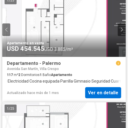
1
/
25
Apartamento
·
en venta
USD 454.545
USD 3.885/m²
Departamento - Palermo
Avenida San Martín, Villa Crespo
117
m²
2
Dormitorios
1
Baño
Apartamento
·
Electricidad
·
Cocina equipada
·
Parrilla
·
Gimnasio
·
Seguridad
·
Cuarto de
Ver en detalle
Actualizado hace más de 1 mes
1
/
25