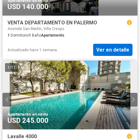
Apartamento
·
en venta
USD 140.000
VENTA DEPARTAMENTO EN PALERMO
Avenida San Martín, Villa Crespo
1
Dormitorio
1
Baño
Apartamento
Ver en detalle
Actualizado hace 1 semana
1
/
11
Apartamento
·
en venta
USD 245.000
Lavalle 4000