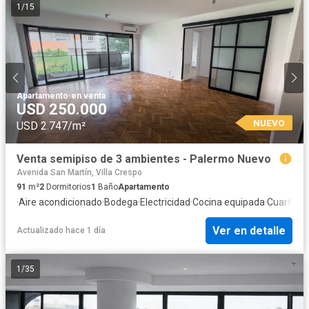
1
/
15
Apartamento
·
en venta
USD 250.000
NUEVO
USD 2.747/m²
Venta semipiso de 3 ambientes - Palermo Nuevo
Avenida San Martín, Villa Crespo
91
m²
2
Dormitorios
1
Baño
Apartamento
·
Aire acondicionado
·
Bodega
·
Electricidad
·
Cocina equipada
·
Cuarto de
Ver en detalle
Actualizado hace 1 día
1
/
35