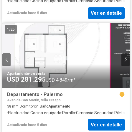
·
Electricidad
·
Cocina equipada
·
Parrilla
·
Gimnasio
·
Seguridad
·
Pileta
Ver en detalle
Actualizado hace 5 días
1
/
25
Apartamento
·
en venta
USD 281.295
USD 4.849/m²
Departamento - Palermo
Avenida San Martín, Villa Crespo
58
m²
1
Dormitorio
1
Baño
Apartamento
·
Electricidad
·
Cocina equipada
·
Parrilla
·
Gimnasio
·
Seguridad
·
Pileta
Ver en detalle
Actualizado hace 5 días