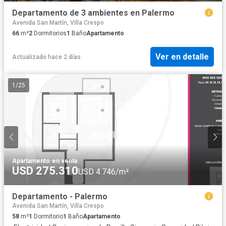
Departamento de 3 ambientes en Palermo
Avenida San Martín, Villa Crespo
66
m²
2
Dormitorios
1
Baño
Apartamento
Ver en detalle
Actualizado hace 2 días
1
/
25
Apartamento
·
en venta
USD 275.310
USD 4.746/m²
Departamento - Palermo
Avenida San Martín, Villa Crespo
58
m²
1
Dormitorio
1
Baño
Apartamento