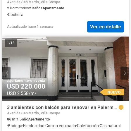
Avenida San Martín, Villa Crespo
2
Dormitorios
2
Baños
Apartamento
·
Cochera
Ver en detalle
Actualizado hace 1 semana
1
/
18
Apartamento
·
en venta
USD 220.000
NUEVO
USD 2.558/m²
3 ambientes con balcón para renovar en Palermo Chico
Avenida San Martín, Villa Crespo
86
m²
1
Baño
Apartamento
·
Bodega
·
Electricidad
·
Cocina equipada
·
Calefacción
·
Gas natural