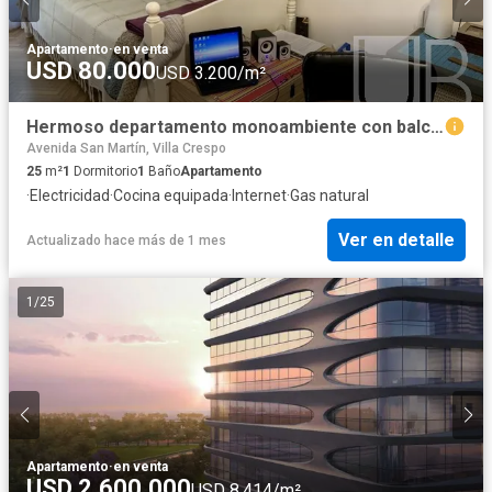
Apartamento
·
en venta
USD 80.000
USD 3.200/m²
Hermoso departamento monoambiente con balcón, al frente. Muy luminoso!
Avenida San Martín, Villa Crespo
25
m²
1
Dormitorio
1
Baño
Apartamento
·
Electricidad
·
Cocina equipada
·
Internet
·
Gas natural
Ver en detalle
Actualizado hace más de 1 mes
1
/
25
Apartamento
·
en venta
USD 2.600.000
USD 8.414/m²