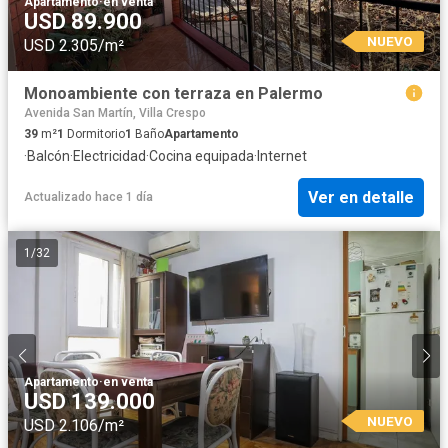
Apartamento
·
en venta
USD 89.900
NUEVO
USD 2.305/m²
Monoambiente con terraza en Palermo
Avenida San Martín, Villa Crespo
39
m²
1
Dormitorio
1
Baño
Apartamento
·
Balcón
·
Electricidad
·
Cocina equipada
·
Internet
Ver en detalle
Actualizado hace 1 día
1
/
32
Apartamento
·
en venta
USD 139.000
NUEVO
USD 2.106/m²