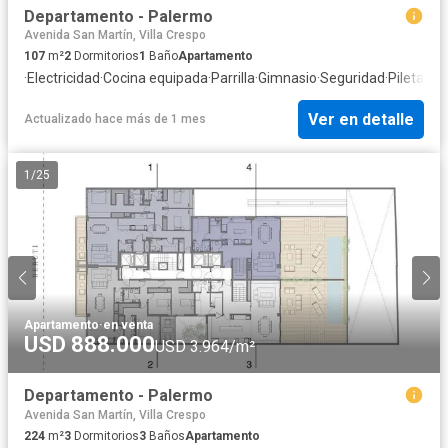
Departamento - Palermo
Avenida San Martín, Villa Crespo
107
m²
2
Dormitorios
1
Baño
Apartamento
·
Electricidad
·
Cocina equipada
·
Parrilla
·
Gimnasio
·
Seguridad
·
Pileta
Ver en detalle
Actualizado hace más de 1 mes
1
/
25
Apartamento
·
en venta
USD 888.000
USD 3.964/m²
Departamento - Palermo
Avenida San Martín, Villa Crespo
224
m²
3
Dormitorios
3
Baños
Apartamento