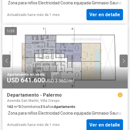
·
Zona para niños
·
Electricidad
·
Cocina equipada
·
Gimnasio
·
Sauna
·
Cuar
Ver en detalle
Actualizado hace más de 1 mes
1
/
25
Apartamento
·
en venta
USD 641.600
USD 3.960/m²
Departamento - Palermo
Avenida San Martín, Villa Crespo
162
m²
3
Dormitorios
3
Baños
Apartamento
·
Zona para niños
·
Electricidad
·
Cocina equipada
·
Gimnasio
·
Sauna
·
Pile
Ver en detalle
Actualizado hace más de 1 mes