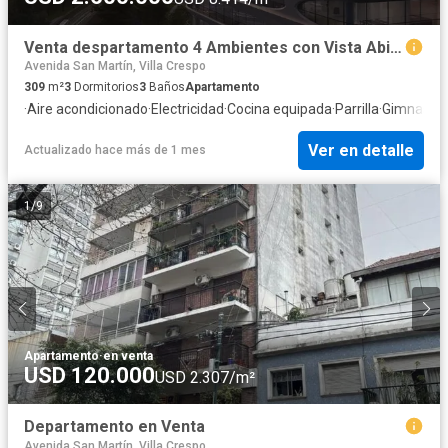
Venta despartamento 4 Ambientes con Vista Abierta al Hipódromo
Avenida San Martín, Villa Crespo
309
m²
3
Dormitorios
3
Baños
Apartamento
·
Aire acondicionado
·
Electricidad
·
Cocina equipada
·
Parrilla
·
Gimnasio
·
Ver en detalle
Actualizado hace más de 1 mes
1
/
9
Apartamento
·
en venta
USD 120.000
USD 2.307/m²
Departamento en Venta
Avenida San Martín, Villa Crespo