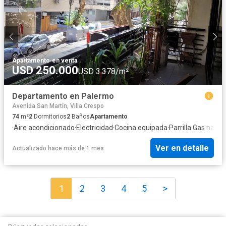
Apartamento
·
en venta
USD 250.000
USD 3.378/m²
Departamento en Palermo
Avenida San Martín, Villa Crespo
74
m²
2
Dormitorios
2
Baños
Apartamento
·
Aire acondicionado
·
Electricidad
·
Cocina equipada
·
Parrilla
·
Gas natura
Ver en detalle
Actualizado hace más de 1 mes
1
2
3
4
5
>