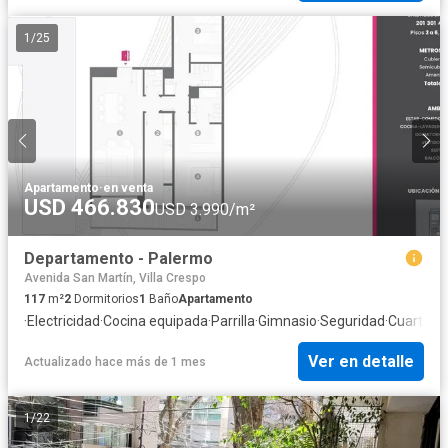
1
/
25
Apartamento
·
en venta
USD 466.830
USD 3.990/m²
Departamento - Palermo
Avenida San Martín, Villa Crespo
117
m²
2
Dormitorios
1
Baño
Apartamento
·
Electricidad
·
Cocina equipada
·
Parrilla
·
Gimnasio
·
Seguridad
·
Cuarto de
Ver en detalle
Actualizado hace más de 1 mes
1
/
22