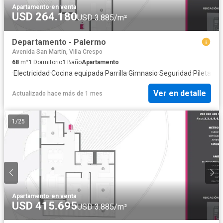
Apartamento
·
en venta
USD 264.180
USD 3.885/m²
Departamento - Palermo
Avenida San Martín, Villa Crespo
68
m²
1
Dormitorio
1
Baño
Apartamento
·
Electricidad
·
Cocina equipada
·
Parrilla
·
Gimnasio
·
Seguridad
·
Pileta
Ver en detalle
Actualizado hace más de 1 mes
1
/
25
Apartamento
·
en venta
USD 415.695
USD 3.885/m²