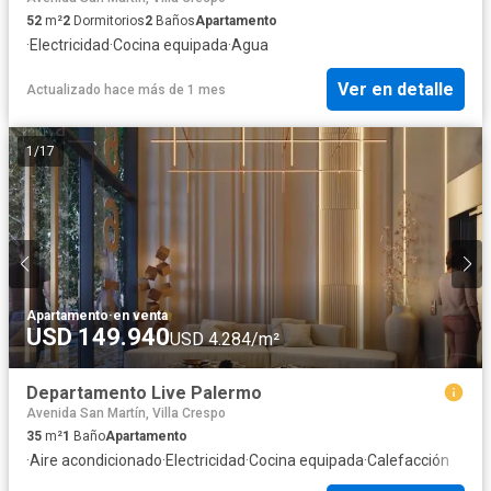
52
m²
2
Dormitorios
2
Baños
Apartamento
·
Electricidad
·
Cocina equipada
·
Agua
Ver en detalle
Actualizado hace más de 1 mes
1
/
17
Apartamento
·
en venta
USD 149.940
USD 4.284/m²
Departamento Live Palermo
Avenida San Martín, Villa Crespo
35
m²
1
Baño
Apartamento
·
Aire acondicionado
·
Electricidad
·
Cocina equipada
·
Calefacción