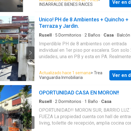
Ver en d
INSARRALDE BIENES RAICES
Unico! PH de 8 Ambientes + Quincho +
Terraza y Jardin.
Rusell
·
5
Dormitorios
·
2
Baños
·
Casa
·
Balcón
Cocina equipada
·
Jardín
·
Parrilla
·
Gas natural
·
Imperdible PH de 8 ambientes con entrada
individual en 1er piso por escalera. Son solo
unidades, una en PB y esta en PA. Realmente
detalles que lo hacen único: Hogar a leña en 
living, amplia terraza, quincho con excelente pa
Actualizado hace 1 semana
> Trea
Ver en d
baño principal con hidro y sauna. Increíble jar
Vanguardia Inmobiliaria
planta superior. Todo el PH tiene una excelen
calidad constructiva con aberturas originales
OPORTUNIDAD CASA EN MORON!!
madera maciza y pisos de parquet. Ideal par
familias numerosas. Ubicado en pleno Caball
Rusell
·
2
Dormitorios
·
1
Baño
·
Casa
inmejorable conectividad y acceso a colegios
OPORTUNIDAD!! MORON SUR, BARRIO LUZ 
clubes y espacios verdes del barrio. Excelen
FUEZA La propiedad cuenta con hall de entra
luminosidad otorgada por su orientación nort
living, toilette de recepción, amplia cocina c
Ingresando accedemos a un importante hall
patio. En planta alta se encuentra un baño co