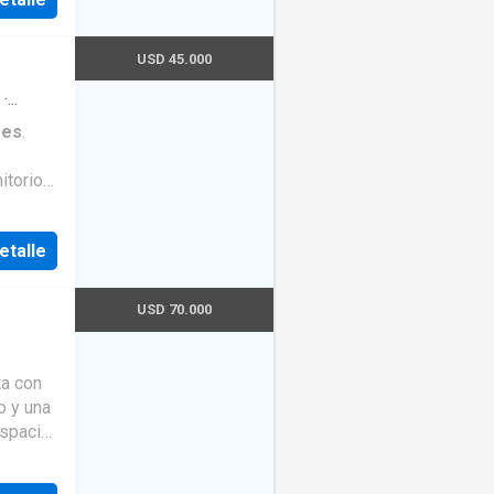
USD 45.000
·
res
.
itorios
atio y
etalle
USD 70.000
ta con
o y una
espacio
un area