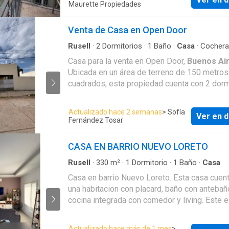
Maurette Propiedades
Venta de Casa en Open Door
Rusell
·
2
Dormitorios
·
1
Baño
·
Casa
·
Cochera
Electricidad
·
Parrilla
·
Internet
·
Agua
·
Patio
Casa para la venta en Open Door,
Buenos Ai
Ubicada en un área de terreno de 150 metros
cuadrados, esta propiedad cuenta con 2 dorm
amplios, 1 baño completo, cocina comedor, p
entrada de auto. Buena oportunidad para inversion o
Actualizado hace 2 semanas
> Sofía
Ver en d
para tu primera vivienda, no te la pierdas!
Fernández Tosar
CASA EN BARRIO NUEVO LORETO
Rusell
·
330
m²
·
1
Dormitorio
·
1
Baño
·
Casa
Casa en barrio Nuevo Loreto. Esta casa cuen
una habitacion con placard, baño con antebañ
cocina integrada con comedor y living. Este 
recibe luz natural la mayor parte del dia y es 
funcional y practica para la vida diaria.
Actualizado hace más de 1 mes
>