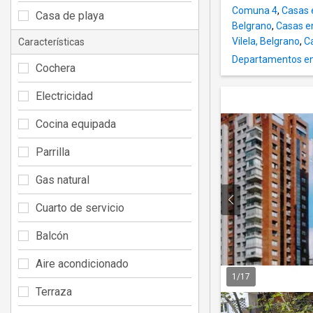
Comuna 4
,
Casas e
Casa de playa
Belgrano
,
Casas en
Vilela, Belgrano
,
Ca
Características
Departamentos en 
Cochera
Electricidad
Cocina equipada
Parrilla
Gas natural
Cuarto de servicio
Balcón
Aire acondicionado
1
/
17
Terraza