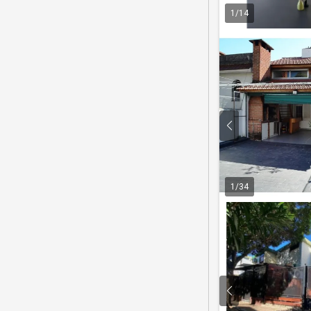
1
/
14
1
/
34