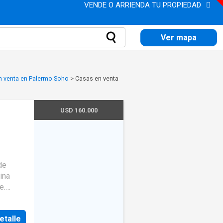
VENDE O ARRIENDA TU PROPIEDAD
Ver mapa
n venta en Palermo Soho
>
Casas en venta
USD 160.000
de
ina
e.
idas
, ofrece
etalle
sporte,