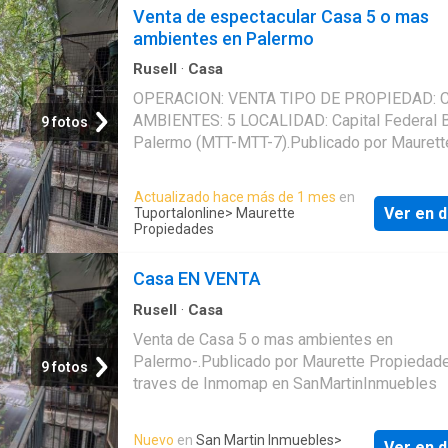
Venta de espectacular Casa 5 o mas
Tomas O'Reilly - KP527984 - KPT080902 - -
ambientes en Palermo
Publicado usando KiteProp CRM Inmobiliario
Rusell
·
Casa
OPERACION: VENTA TIPO DE PROPIEDAD: 
AMBIENTES: 5 LOCALIDAD: Capital Federal 
9 fotos
Palermo (MTT-MTT-7).Publicado por Maurett
Propiedades a traves de Inmomap en
TuPortalOnline
Actualizado hace más de 1 mes
en
Ver en d
Tuportalonline
> Maurette
Propiedades
Casa EN VENTA
Rusell
·
Casa
Venta de Casa 5 o mas ambientes en
Palermo-.Publicado por Maurette Propiedad
9 fotos
traves de Inmomap en SanMartinInmuebles
Nuevo
en
San Martin Inmuebles
>
Ver en d