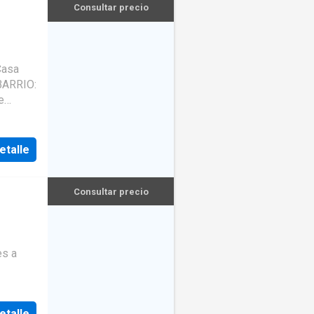
Consultar precio
Casa
BARRIO:
e
etalle
Consultar precio
es a
etalle