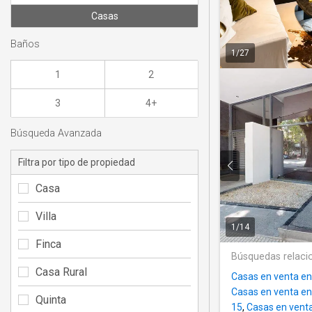
Casas
Baños
1
/
27
1
2
3
4+
Búsqueda Avanzada
Filtra por tipo de propiedad
Casa
Villa
1
/
14
Finca
Búsquedas relaci
Casa Rural
Casas en venta en
Casas en venta e
Quinta
15
,
Casas en vent