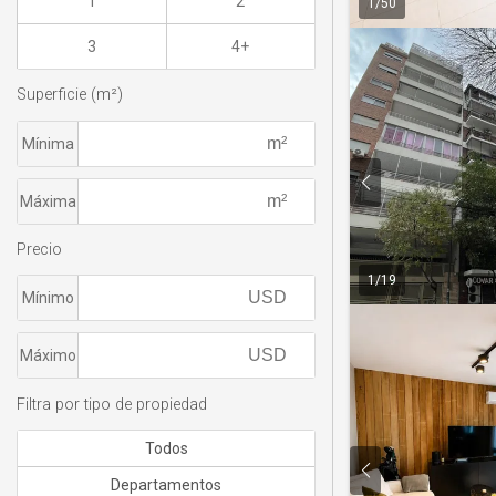
1
2
1
/
50
3
4+
Superficie (m²)
Mínima
Máxima
Precio
1
/
19
Mínimo
Máximo
Filtra por tipo de propiedad
Todos
Departamentos