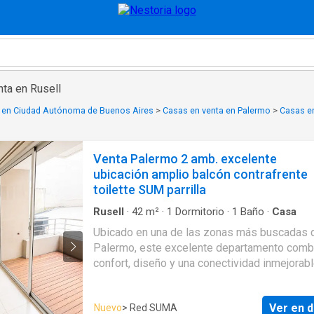
nta en Rusell
 en Ciudad Autónoma de Buenos Aires
>
Casas en venta en Palermo
>
Casas e
Venta Palermo 2 amb. excelente
ubicación amplio balcón contrafrente
toilette SUM parrilla
Rusell
·
42
m²
·
1
Dormitorio
·
1
Baño
·
Casa
Ubicado en una de las zonas más buscadas 
Palermo, este excelente departamento comb
confort, diseño y una conectividad inmejorabl
Emplazado estratégicamente entre las Aven
Santa Fe, Sarmiento, Libertador y Int. Bullrich
Ver en d
Nuevo
> Red SUMA
acceso inmediato a múltiples medios de tran