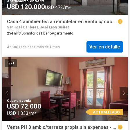
Apartamento
·
en venta
USD 120.000
USD 472/m²
Casa 4 aambientes a remodelar en venta c/ cochera en Villa San Andrés
San José De Flores, José León Suárez
254
m²
3
Dormitorios
1
Baño
Apartamento
Ver en detalle
Actualizado hace más de 1 mes
1
/
21
Casa
·
en venta
USD 72.000
ACTUALIZADO
USD 1.333/m²
Venta PH 3 amb c/terraza propia sin expensas - San Andrés