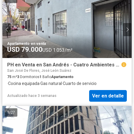
Apartamento
·
en venta
USD 79.000
USD 1.053/m²
PH en Venta en San Andrés - Cuatro Ambientes - Próximo a estación
San José De Flores, José León Suárez
75
m²
3
Dormitorios
1
Baño
Apartamento
·
Cocina equipada
·
Gas natural
·
Cuarto de servicio
Ver en detalle
Actualizado hace 3 semanas
1
/
27