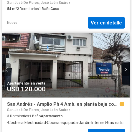
San José De Flores, José León Suárez
54
m²
2
Dormitorios
1
Baño
Casa
Ver en detalle
Nuevo
1
/
34
Apartamento
·
en venta
USD 120.000
San Andrés - Amplio Ph 4 Amb. en planta baja con parque.
San José De Flores, José León Suárez
3
Dormitorios
1
Baño
Apartamento
·
Cochera
·
Electricidad
·
Cocina equipada
·
Jardín
·
Internet
·
Gas natural
·
C