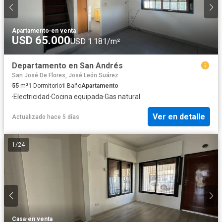
Apartamento
·
en venta
USD 65.000
USD 1.181/m²
Departamento en San Andrés
San José De Flores, José León Suárez
55
m²
1
Dormitorio
1
Baño
Apartamento
·
Electricidad
·
Cocina equipada
·
Gas natural
Ver en detalle
Actualizado hace 5 días
1
/
24
Casa
·
en venta