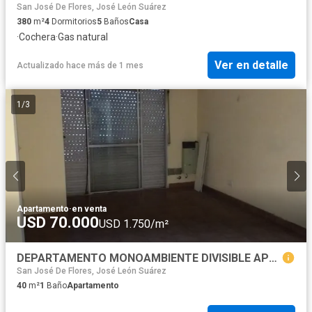
San José De Flores, José León Suárez
380
m²
4
Dormitorios
5
Baños
Casa
·
Cochera
·
Gas natural
Ver en detalle
Actualizado hace más de 1 mes
1
/
3
Apartamento
·
en venta
USD 70.000
USD 1.750/m²
DEPARTAMENTO MONOAMBIENTE DIVISIBLE APTO CREDITO
San José De Flores, José León Suárez
40
m²
1
Baño
Apartamento