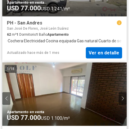
Apartamento
·
en venta
USD 77.000
USD 1.241/m²
PH - San Andres
San José De Flores, José León Suárez
62
m²
1
Dormitorio
1
Baño
Apartamento
·
Cochera
·
Electricidad
·
Cocina equipada
·
Gas natural
·
Cuarto de servic
Ver en detalle
Actualizado hace más de 1 mes
1
/
18
Apartamento
·
en venta
USD 77.000
USD 1.100/m²