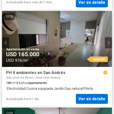
Ver en detalle
Actualizado hace más de 1 mes
1
/
15
Apartamento
·
en venta
USD 165.000
NUEVO
USD 916/m²
PH 4 ambientes en San Andrés
San José De Flores, José León Suárez
180
m²
2
Baños
Apartamento
·
Electricidad
·
Cocina equipada
·
Jardín
·
Gas natural
·
Pileta
Ver en detalle
Actualizado hace 1 día
1
/
23