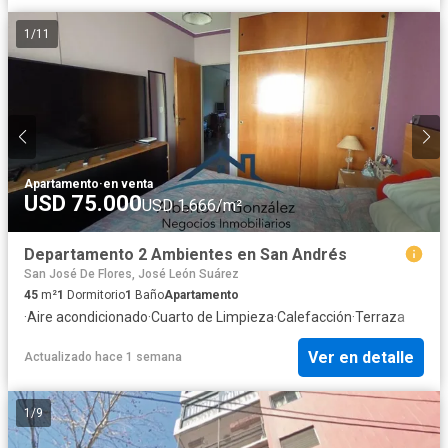
1
/
11
Apartamento
·
en venta
USD 75.000
USD 1.666/m²
Departamento 2 Ambientes en San Andrés
San José De Flores, José León Suárez
45
m²
1
Dormitorio
1
Baño
Apartamento
·
Aire acondicionado
·
Cuarto de Limpieza
·
Calefacción
·
Terraza
Ver en detalle
Actualizado hace 1 semana
1
/
9