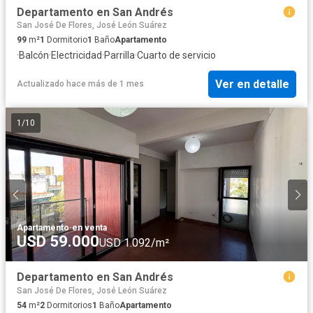
Departamento en San Andrés
San José De Flores, José León Suárez
99
m²
1
Dormitorio
1
Baño
Apartamento
·
Balcón
·
Electricidad
·
Parrilla
·
Cuarto de servicio
Ver en detalle
Actualizado hace más de 1 mes
1
/
10
Apartamento
·
en venta
USD 59.000
USD 1.092/m²
Departamento en San Andrés
San José De Flores, José León Suárez
54
m²
2
Dormitorios
1
Baño
Apartamento