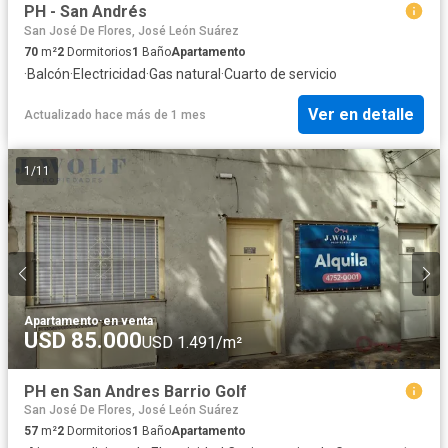
PH - San Andrés
San José De Flores, José León Suárez
70
m²
2
Dormitorios
1
Baño
Apartamento
·
Balcón
·
Electricidad
·
Gas natural
·
Cuarto de servicio
Ver en detalle
Actualizado hace más de 1 mes
1
/
11
Apartamento
·
en venta
USD 85.000
USD 1.491/m²
PH en San Andres Barrio Golf
San José De Flores, José León Suárez
57
m²
2
Dormitorios
1
Baño
Apartamento