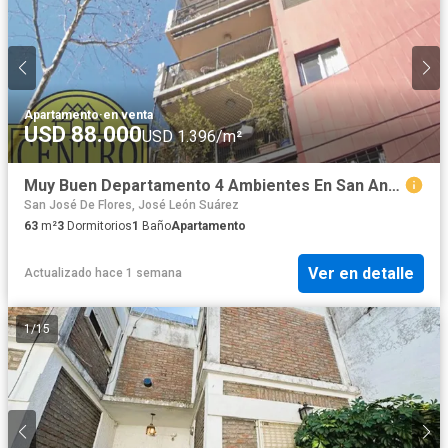
Apartamento
·
en venta
USD 88.000
USD 1.396/m²
Muy Buen Departamento 4 Ambientes En San Andrés, Muy Cerca Estación De Tren
San José De Flores, José León Suárez
63
m²
3
Dormitorios
1
Baño
Apartamento
Ver en detalle
Actualizado hace 1 semana
1
/
15