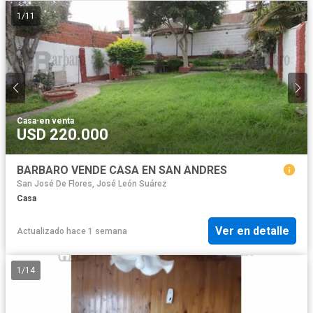
1
/
11
Casa
·
en venta
USD 220.000
BARBARO VENDE CASA EN SAN ANDRES
San José De Flores, José León Suárez
Casa
Ver en detalle
Actualizado hace 1 semana
1
/
14