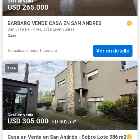
Casa
·
en venta
USD 265.000
BARBARO VENDE CASA EN SAN ANDRES
San José De Flores, José León Suárez
Casa
Ver en detalle
Actualizado hace 1 semana
1
/
44
Casa
·
en venta
USD 305.000
USD 802/m²
Casa en Venta en San Andrés - Sobre Lote 986 m2