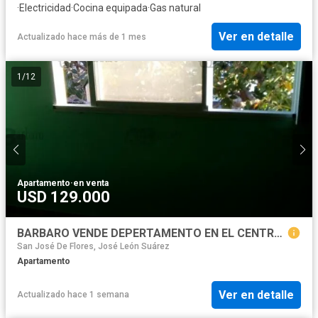
·
Electricidad
·
Cocina equipada
·
Gas natural
Ver en detalle
Actualizado hace más de 1 mes
1
/
12
Apartamento
·
en venta
USD 129.000
BARBARO VENDE DEPERTAMENTO EN EL CENTRO DE SAN MARTIN A ESTRENAR
San José De Flores, José León Suárez
Apartamento
Ver en detalle
Actualizado hace 1 semana