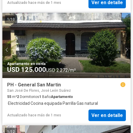
Ver en detalle
Actualizado hace más de 1 mes
1
/
10
Apartamento
·
en venta
USD 125.000
USD 2.272/m²
PH - General San Martin
San José De Flores, José León Suárez
55
m²
2
Dormitorios
1
Baño
Apartamento
·
Electricidad
·
Cocina equipada
·
Parrilla
·
Gas natural
Ver en detalle
Actualizado hace más de 1 mes
1
/
12