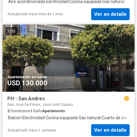
·
Aire acondicionado
·
Electricidad
·
Cocina equipada
·
Gas natural
Ver en detalle
Actualizado hace más de 1 mes
1
/
20
Apartamento
·
en venta
USD 130.000
PH - San Andres
San José De Flores, José León Suárez
2
Dormitorios
1
Baño
Apartamento
·
Balcón
·
Electricidad
·
Cocina equipada
·
Gas natural
·
Cuarto de servicio
Ver en detalle
Actualizado hace 1 semana