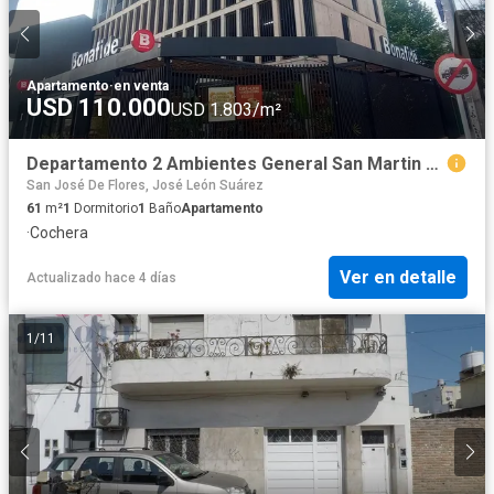
Apartamento
·
en venta
USD 110.000
USD 1.803/m²
Departamento 2 Ambientes General San Martin A Estrenar
San José De Flores, José León Suárez
61
m²
1
Dormitorio
1
Baño
Apartamento
·
Cochera
Ver en detalle
Actualizado hace 4 días
1
/
11