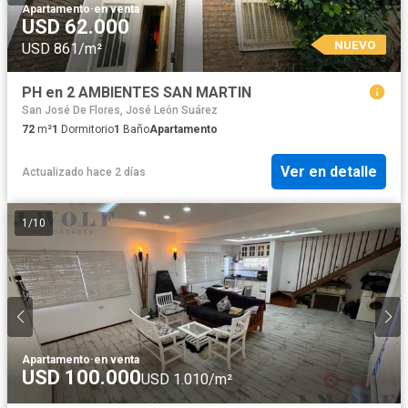
Apartamento
·
en venta
USD 62.000
NUEVO
USD 861/m²
PH en 2 AMBIENTES SAN MARTIN
San José De Flores, José León Suárez
72
m²
1
Dormitorio
1
Baño
Apartamento
Ver en detalle
Actualizado hace 2 días
1
/
10
Apartamento
·
en venta
USD 100.000
USD 1.010/m²