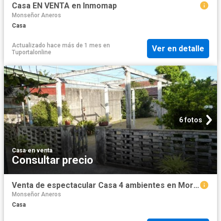
Casa EN VENTA en Inmomap
Monseñor Aneros
Casa
Actualizado hace más de 1 mes
en
Ver en detalle
Tuportalonline
6 fotos
Casa
·
en venta
Consultar precio
Venta de espectacular Casa 4 ambientes en Morón
Monseñor Aneros
Casa