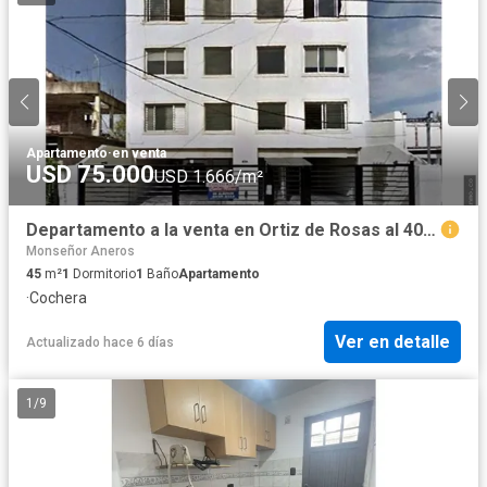
Apartamento
·
en venta
USD 75.000
USD 1.666/m²
Departamento a la venta en Ortiz de Rosas al 400, Moron
Monseñor Aneros
45
m²
1
Dormitorio
1
Baño
Apartamento
·
Cochera
Ver en detalle
Actualizado hace 6 días
1
/
9