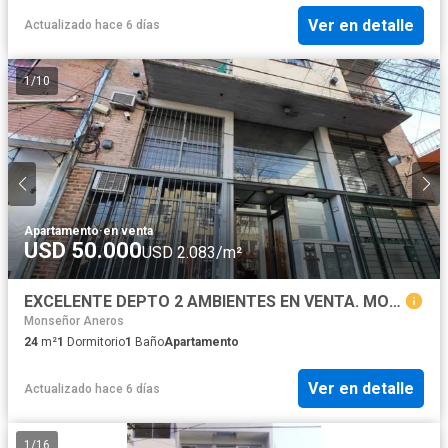
Ver en detalle
Actualizado hace 6 días
1
/
10
Apartamento
·
en venta
USD 50.000
USD 2.083/m²
EXCELENTE DEPTO 2 AMBIENTES EN VENTA. MORON. INMEJORABLE UBICACIÓN
Monseñor Aneros
24
m²
1
Dormitorio
1
Baño
Apartamento
Ver en detalle
Actualizado hace 6 días
1
/
16