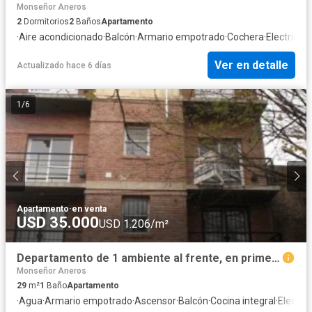
Monseñor Aneros
2
Dormitorios
2
Baños
Apartamento
·
Aire acondicionado
·
Balcón
·
Armario empotrado
·
Cochera
·
Electricid
Ver en detalle
Actualizado hace 6 días
1
/
6
Apartamento
·
en venta
USD 35.000
USD 1.206/m²
Departamento de 1 ambiente al frente, en primer piso con ascensor, muy luminoso y con balcón propio.
Monseñor Aneros
29
m²
1
Baño
Apartamento
·
Agua
·
Armario empotrado
·
Ascensor
·
Balcón
·
Cocina integral
·
Electric