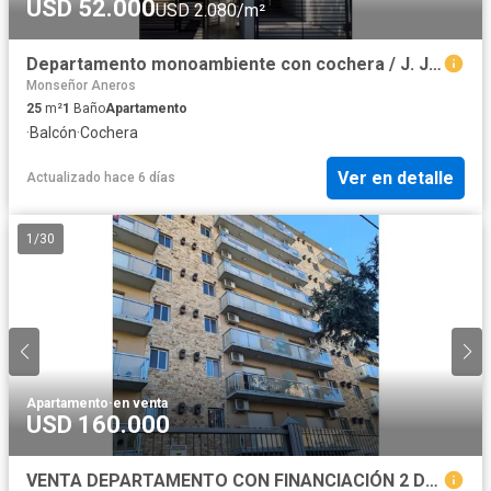
USD 52.000
USD 2.080/m²
Departamento monoambiente con cochera / J. J. Valle 282 - Morón
Monseñor Aneros
25
m²
1
Baño
Apartamento
·
Balcón
·
Cochera
Ver en detalle
Actualizado hace 6 días
1
/
30
Apartamento
·
en venta
USD 160.000
VENTA DEPARTAMENTO CON FINANCIACIÓN 2 DORMITORIOS CENTRO MORÓN