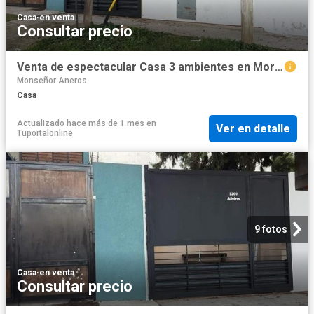
Casa
·
en venta
Consultar precio
Venta de espectacular Casa 3 ambientes en Morón
Monseñor Aneros
Casa
Actualizado hace más de 1 mes
en
Ver en detalle
Tuportalonline
9 fotos
Casa
·
en venta
Consultar precio