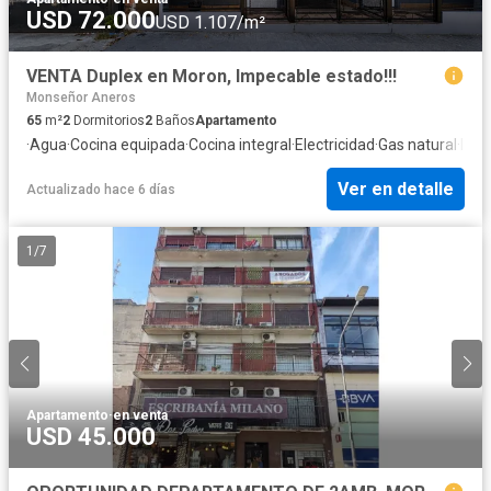
USD 72.000
USD 1.107/m²
VENTA Duplex en Moron, Impecable estado!!!
Monseñor Aneros
65
m²
2
Dormitorios
2
Baños
Apartamento
·
Agua
·
Cocina equipada
·
Cocina integral
·
Electricidad
·
Gas natural
·
Inte
Ver en detalle
Actualizado hace 6 días
1
/
7
Apartamento
·
en venta
USD 45.000