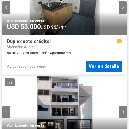
Apartamento
·
en venta
USD 53.000
USD 963/m²
Dúplex apto crédito!
Monseñor Aneros
55
m²
2
Dormitorios
1
Baño
Apartamento
Ver en detalle
Actualizado hace 6 días
1
/
9
Apartamento
·
en venta