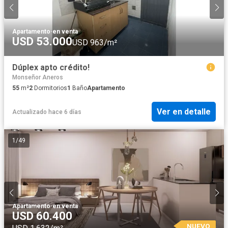
Apartamento
·
en venta
USD 53.000
USD 963/m²
Dúplex apto crédito!
Monseñor Aneros
55
m²
2
Dormitorios
1
Baño
Apartamento
Ver en detalle
Actualizado hace 6 días
1
/
49
Apartamento
·
en venta
USD 60.400
NUEVO