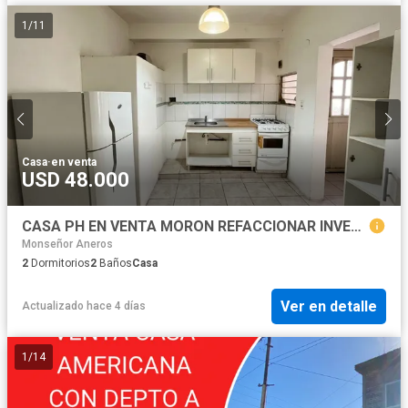
1
/
11
Casa
·
en venta
USD 48.000
CASA PH EN VENTA MORON REFACCIONAR INVERSOR
Monseñor Aneros
2
Dormitorios
2
Baños
Casa
Ver en detalle
Actualizado hace 4 días
1
/
14