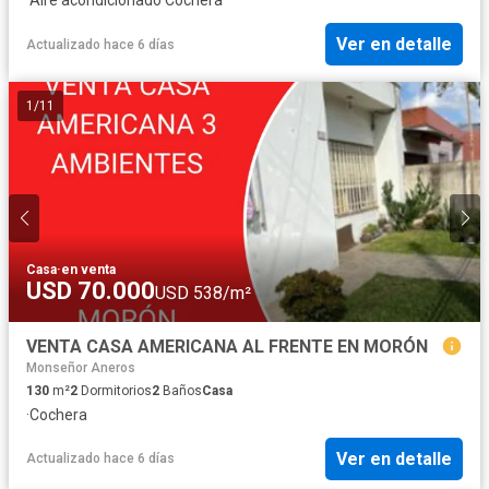
Ver en detalle
Actualizado hace 6 días
1
/
11
Casa
·
en venta
USD 70.000
USD 538/m²
VENTA CASA AMERICANA AL FRENTE EN MORÓN
Monseñor Aneros
130
m²
2
Dormitorios
2
Baños
Casa
·
Cochera
Ver en detalle
Actualizado hace 6 días