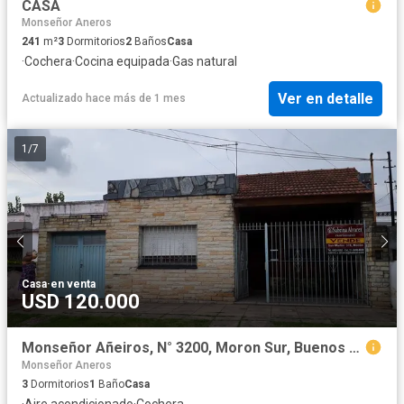
CASA
Monseñor Aneros
241
m²
3
Dormitorios
2
Baños
Casa
·
Cochera
·
Cocina equipada
·
Gas natural
Ver en detalle
Actualizado hace más de 1 mes
1
/
7
Casa
·
en venta
USD 120.000
Monseñor Añeiros, N° 3200, Moron Sur, Buenos Aires
Monseñor Aneros
3
Dormitorios
1
Baño
Casa
·
Aire acondicionado
·
Cochera