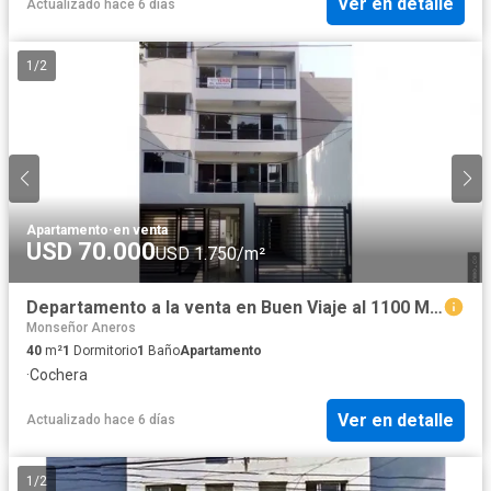
Ver en detalle
Actualizado hace 6 días
1
/
2
Apartamento
·
en venta
USD 70.000
USD 1.750/m²
Departamento a la venta en Buen Viaje al 1100 Moron
Monseñor Aneros
40
m²
1
Dormitorio
1
Baño
Apartamento
·
Cochera
Ver en detalle
Actualizado hace 6 días
1
/
2