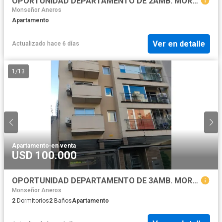
OPORTUNIDAD DEPARTAMENTO DE 2AMB. MORON!!
Monseñor Aneros
Apartamento
Ver en detalle
Actualizado hace 6 días
1
/
13
Apartamento
·
en venta
USD 100.000
OPORTUNIDAD DEPARTAMENTO DE 3AMB. MORON!!
Monseñor Aneros
2
Dormitorios
2
Baños
Apartamento