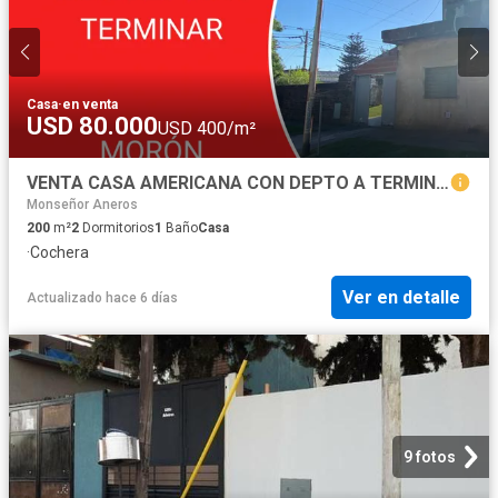
Casa
·
en venta
USD 80.000
USD 400/m²
VENTA CASA AMERICANA CON DEPTO A TERMINAR
Monseñor Aneros
200
m²
2
Dormitorios
1
Baño
Casa
·
Cochera
Ver en detalle
Actualizado hace 6 días
9 fotos