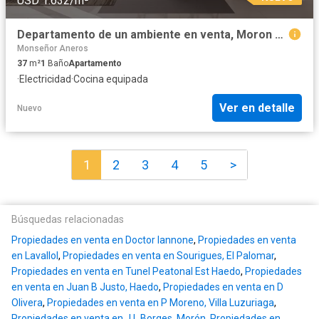
USD 1.632/m²
Departamento de un ambiente en venta, Moron Sur
Monseñor Aneros
37
m²
1
Baño
Apartamento
·
Electricidad
·
Cocina equipada
Ver en detalle
Nuevo
1
2
3
4
5
>
Búsquedas relacionadas
Propiedades en venta en Doctor Iannone
,
Propiedades en venta
en Lavallol
,
Propiedades en venta en Sourigues, El Palomar
,
Propiedades en venta en Tunel Peatonal Est Haedo
,
Propiedades
en venta en Juan B Justo, Haedo
,
Propiedades en venta en D
Olivera
,
Propiedades en venta en P Moreno, Villa Luzuriaga
,
Propiedades en venta en J L Borges, Morón
,
Propiedades en