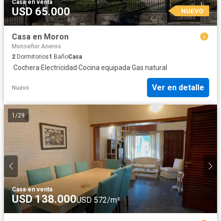
Casa
·
en venta
USD 65.000
NUEVO
Casa en Moron
Monseñor Aneros
2
Dormitorios
1
Baño
Casa
·
Cochera
·
Electricidad
·
Cocina equipada
·
Gas natural
Ver en detalle
Nuevo
1
/
29
Casa
·
en venta
USD 138.000
USD 572/m²