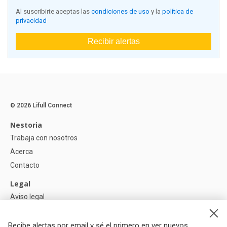
Al suscribirte aceptas las
condiciones de uso
y la
política de
privacidad
Recibir alertas
© 2026 Lifull Connect
Nestoria
Trabaja con nosotros
Acerca
Contacto
Legal
Aviso legal
Política de Privacidad
Política de Cookies
Recibe alertas por email y sé el primero en ver nuevos