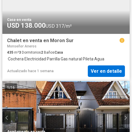
Casa
·
en venta
USD 138.000
USD 317/m²
Chalet en venta en Moron Sur
Monseñor Aneros
435
m²
3
Dormitorios
2
Baños
Casa
·
Cochera
·
Electricidad
·
Parrilla
·
Gas natural
·
Pileta
·
Agua
Ver en detalle
Actualizado hace 1 semana
1
/
16
Apartamento
·
en venta