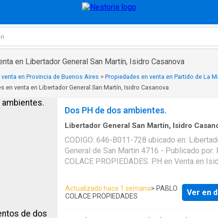
nta en Libertador General San Martín, Isidro Casanova
 venta en Provincia de Buenos Aires
>
Propiedades en venta en Partido de La 
s en venta en Libertador General San Martín, Isidro Casanova
Dos PH de dos ambientes.
Libertador General San Martín, Isidro Casan
Casa
CODIGO: 646-B011-728 ubicado en: Libertad
General de San Martin 4716 - Publicado por: PABLO
COLACE PROPIEDADES. PH en Venta en Isid
Casanova, La Matanza, Buenos Aires. El prec
de USD 65000 null. Servicios en el PH: . El P
Actualizado hace 1 semana
> PABLO
Ver en d
cuenta con: Publicado a través de Mapaprop
COLACE PROPIEDADES