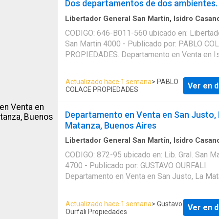
Dos departamentos de dos ambientes.
Libertador General San Martín, Isidro Casan
Apartamento
CODIGO: 646-B011-560 ubicado en: Libertad
San Martin 4000 - Publicado por: PABLO COLACE
PROPIEDADES. Departamento en Venta en Is
Casanova, La Matanza, Buenos Aires. El prec
de USD 35000 null. Servicios en el Departame
Actualizado hace 1 semana
> PABLO
Ver en d
El Departamento cuenta con: Publicado a tra
COLACE PROPIEDADES
Mapaprop
Departamento en Venta en San Justo,
Matanza, Buenos Aires
Libertador General San Martín, Isidro Casan
m²
·
Apartamento
CODIGO: 872-95 ubicado en: Lib. Gral. San Ma
4700 - Publicado por: GUSTAVO OURFALI.
Departamento en Venta en San Justo, La Mat
Buenos Aires. El precio es de USD 55000 null
estado es Muy bueno. Su antigüedad es de 4
Actualizado hace 1 semana
> Gustavo
Ver en d
La superficie cubierta es de 30 metros cuad
Ourfali Propiedades