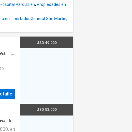
Hospital Paroissien
,
Propiedades en
a en Libertador General San Martín,
USD 49.000
ova
·
1
ción
·
te
nectada.
etalle
rente y
ada de
USD 53.000
 de 2
ericana
ova
·
68
lcón
·
800, en