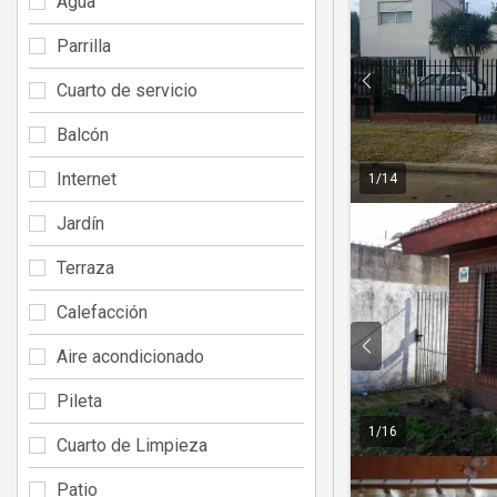
Agua
Parrilla
Cuarto de servicio
Balcón
Internet
1
/
14
Jardín
Terraza
Calefacción
Aire acondicionado
Pileta
1
/
16
Cuarto de Limpieza
Patio