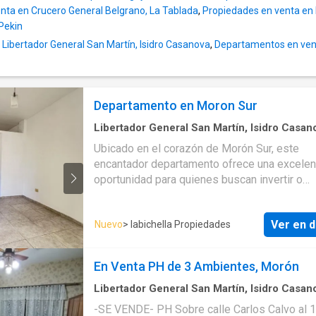
nta en Crucero General Belgrano, La Tablada
,
Propiedades en venta en 
Pekin
 Libertador General San Martín, Isidro Casanova
,
Departamentos en vent
Departamento en Moron Sur
Libertador General San Martín, Isidro Casan
Dormitorio
·
1
Baño
·
Apartamento
·
Balcón
·
Ubicado en el corazón de Morón Sur, este
Electricidad
·
Cocina equipada
·
Parrilla
·
Calefac
encantador departamento ofrece una excelen
Internet
·
Gas natural
·
Cuarto de servicio
·
Agua
oportunidad para quienes buscan invertir o
establecerse en una zona tranquila y bien co
Situado en Ortiz de Rosas 800, Piso 1, el
Ver en d
Nuevo
> Iabichella Propiedades
departamento cuenta con una disposición al f
orientación este, asegurando una buena entr
luz natural durante la mañana. Con una superficie
En Venta PH de 3 Ambientes, Morón
cubierta de 36 m2, la propiedad se compone
ambientes: un living comedor, una cocina am
Libertador General San Martín, Isidro Casan
m²
·
2
Dormitorios
·
2
Baños
·
Apartamento
·
Ba
totalmente equipada, un altillo que puede ser
-SE VENDE- PH Sobre calle Carlos Calvo al 1
Electricidad
·
Cocina equipada
·
Gas natural