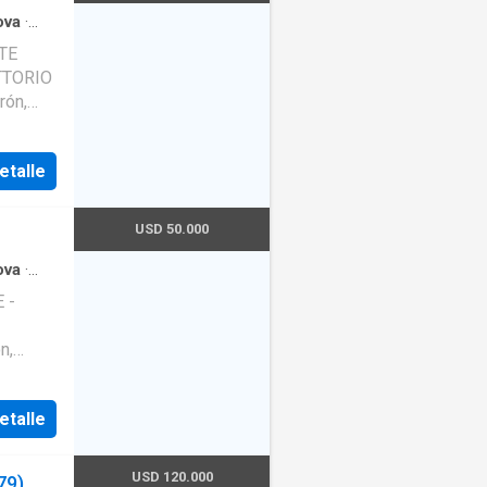
ova
·
TE
rón,
ll.
to
etalle
USD 50.000
ova
·
 -
n,
.
redito.
etalle
USD 120.000
79)