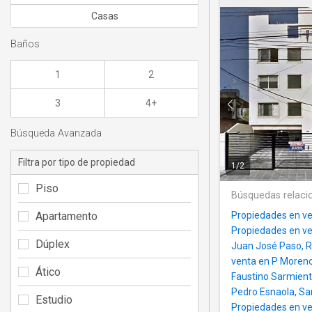
Casas
Baños
1
2
3
4+
Búsqueda Avanzada
Filtra por tipo de propiedad
1
/
2
Piso
Búsquedas relaci
Apartamento
Propiedades en ve
Propiedades en ve
Dúplex
Juan José Paso, 
venta en P Moreno,
Ático
Faustino Sarmien
Pedro Esnaola, Sa
Estudio
Propiedades en ve