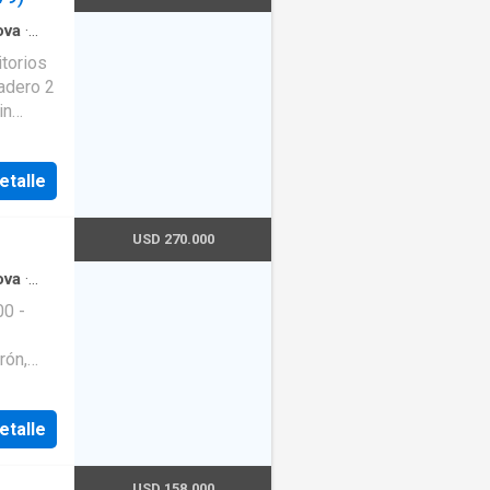
ova
·
a
etalle
USD 270.000
ova
·
0 -
rón,
ll.
to
etalle
USD 158.000