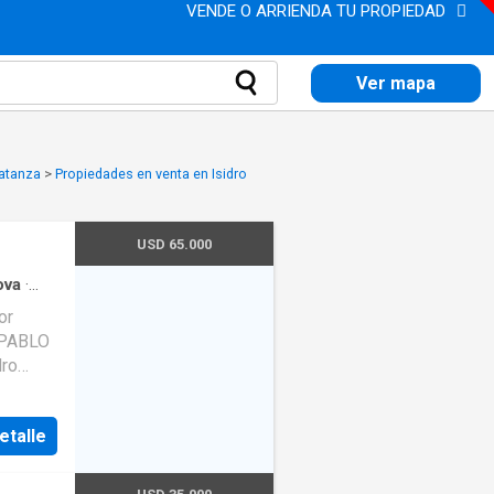
VENDE O ARRIENDA TU PROPIEDAD
Ver mapa
Matanza
>
Propiedades en venta en Isidro
USD 65.000
ova
·
or
ro
io es
H
etalle