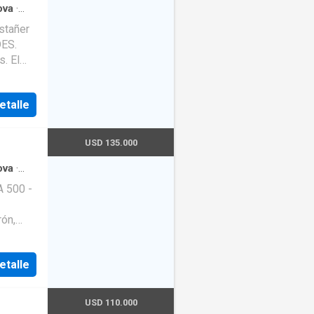
ova
·
stañer
. El
 Casa: .
apaprop
etalle
USD 135.000
ova
·
 500 -
ón,
ll.
ublicado
etalle
USD 110.000