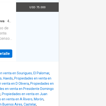
ento
USD 75.000
ova
·
45
era
so de
etalle
n venta en Sourigues, El Palomar
,
to, Haedo
,
Propiedades en venta en
 venta en D Olivera
,
Propiedades en
es en venta en Presidente Domingo
r
,
Propiedades en venta en Juan
 en venta en A Rivero, Morón
,
n Buenos Aires, Castelar
,