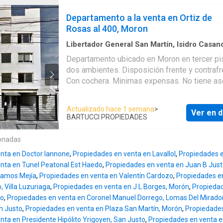
Servicios en el Departamento: . El Departam
cuenta con: Publicado a través de Mapaprop
Departamento a la venta en Ortiz de
Rosas al 400, Moron
Libertador General San Martín, Isidro Casan
m²
·
1
Dormitorio
·
1
Baño
·
Apartamento
·
Coch
Departamento ubicado en Moron en tercer pi
dos ambientes. Disposición frente y contrafrente.
Con cochera. Minimas expensas. No tiene ascensor.
Compartir:
Actualizado hace 1 semana
>
Ver en d
BARTUCCI PROPIEDADES
onadas
nta en Doctor Iannone
,
Propiedades en venta en Lavallol
,
Propiedades e
nta en Tunel Peatonal Est Haedo
,
Propiedades en venta en Juan B Jus
Ramos Mejía
,
Propiedades en venta en Valentín Cardozo
,
Propiedades en
 Villa Luzuriaga
,
Propiedades en venta en J L Borges, Morón
,
Propiedad
to
,
Propiedades en venta en Coronel Manuel Dorrego, Lomas Del Mirado
n Justo
,
Propiedades en venta en Plaza San Martín, Morón
,
Propiedades
nta en Presidente Hipólito Yrigoyen, San Justo
,
Propiedades en venta e