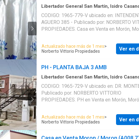
Libertador General San Martín, Isidro Casan
Casa
CODIGO: 1965-779-V ubicado en: INTENDEN
AGUERO 385 - Publicado por: NORBERTO VITTORIO
PROPIEDADES. Casa en Venta en Morón, Mo
Buenos Aires. El precio es de USD 110000 nu
Servicios en la Casa: . El Casa cuenta con: Ap
Actualizado hace más de 1 mes
>
Ver en d
credito. Publicado a través de Mapaprop
Norberto Vittorio Propiedades
PH - PLANTA BAJA 3 AMB
Libertador General San Martín, Isidro Casan
Casa
CODIGO: 1965-729-V ubicado en: DR. MONTE
Publicado por: NORBERTO VITTORIO
PROPIEDADES. PH en Venta en Morón, Moró
Buenos Aires. El precio es de USD 50000 null
Servicios en el PH: . El PH cuenta con: Apto c
Actualizado hace más de 1 mes
>
Ver en d
Publicado a través de Mapaprop
Norberto Vittorio Propiedades
Casa en Venta Moron / Moron (A008 7