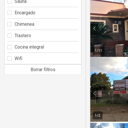
Sauna
Encargado
Chimenea
Trastero
Cocina integral
1
/
11
Wifi
Borrar filtros
1
/
2