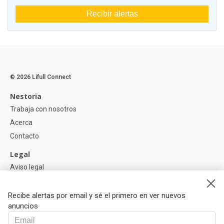
Recibir alertas
© 2026 Lifull Connect
Nestoria
Trabaja con nosotros
Acerca
Contacto
Legal
Aviso legal
Política de Privacidad
Política de Cookies
Recibe alertas por email y sé el primero en ver nuevos
anuncios
Ayuda