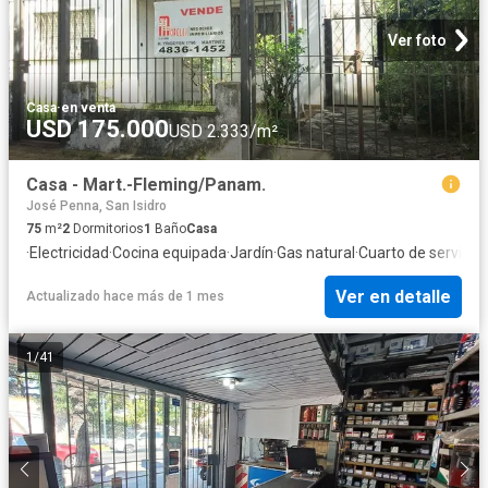
Ver foto
Casa
·
en venta
USD 175.000
USD 2.333/m²
Casa - Mart.-Fleming/Panam.
José Penna, San Isidro
75
m²
2
Dormitorios
1
Baño
Casa
·
Electricidad
·
Cocina equipada
·
Jardín
·
Gas natural
·
Cuarto de servicio
Ver en detalle
Actualizado hace más de 1 mes
1
/
41