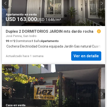
Apartamento
·
en venta
USD 163.000
USD 1.646/m²
Duplex 2 DORMITORIOS JARDIN mts dardo rocha
José Penna, San Isidro
99
m²
2
Dormitorios
1
Baño
Apartamento
·
Cochera
·
Electricidad
·
Cocina equipada
·
Jardín
·
Gas natural
·
Cuarto de 
Ver en detalle
Actualizado hace 1 semana
1
/
15
Casa
·
en venta