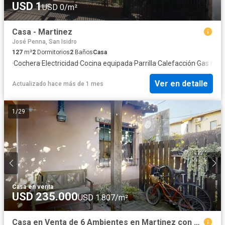
USD 1
USD 0/m²
Casa - Martinez
José Penna, San Isidro
127
m²
2
Dormitorios
2
Baños
Casa
·
Cochera
·
Electricidad
·
Cocina equipada
·
Parrilla
·
Calefacción
·
Gas natu
Ver en detalle
Actualizado hace más de 1 mes
1
/
29
Casa
·
en venta
USD 235.000
USD 1.807/m²
Casa en Venta de 6 Ambientes en Martinez con Jardín