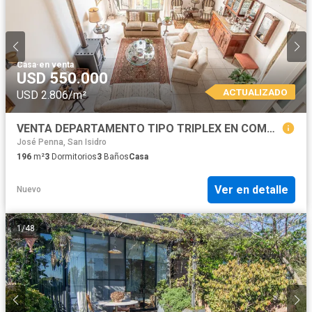
Casa
·
en venta
USD 550.000
ACTUALIZADO
USD 2.806/m²
VENTA DEPARTAMENTO TIPO TRIPLEX EN COMPLEJO PREMIUM CON COCHERA Y AMENITIES - SAN ISIDRO
José Penna, San Isidro
196
m²
3
Dormitorios
3
Baños
Casa
Ver en detalle
Nuevo
1
/
48