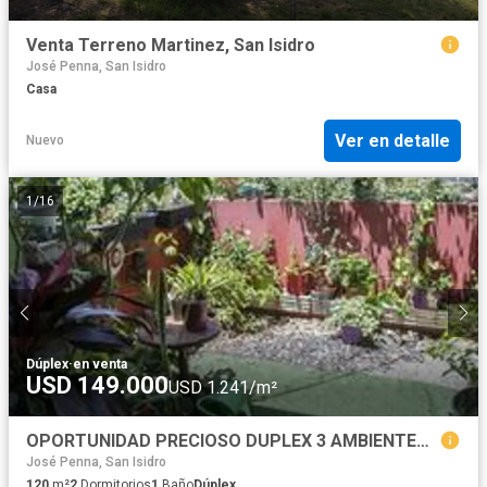
Venta Terreno Martinez, San Isidro
José Penna, San Isidro
Casa
Ver en detalle
Nuevo
1
/
16
Dúplex
·
en venta
USD 149.000
USD 1.241/m²
OPORTUNIDAD PRECIOSO DUPLEX 3 AMBIENTES CON COCHERA JARDIN Y PATIO
José Penna, San Isidro
120
m²
2
Dormitorios
1
Baño
Dúplex