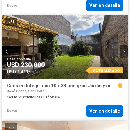
Ver en detalle
Nuevo
1
/
31
Casa
·
en venta
USD 230.000
ACTUALIZADO
USD 1.411/m²
Casa en lote propio 10 x 33 con gran Jardin y cochera. Martinez zona Unicenter
José Penna, San Isidro
163
m²
2
Dormitorios
1
Baño
Casa
Ver en detalle
Nuevo
1
/
37