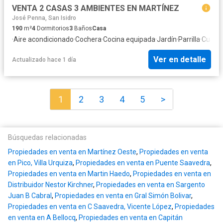
VENTA 2 CASAS 3 AMBIENTES EN MARTÍNEZ
José Penna, San Isidro
190
m²
4
Dormitorios
3
Baños
Casa
·
Aire acondicionado
·
Cochera
·
Cocina equipada
·
Jardín
·
Parrilla
·
Cuarto
Ver en detalle
Actualizado hace 1 día
1
2
3
4
5
>
Búsquedas relacionadas
Propiedades en venta en Martínez Oeste
,
Propiedades en venta
en Pico, Villa Urquiza
,
Propiedades en venta en Puente Saavedra
,
Propiedades en venta en Martin Haedo
,
Propiedades en venta en
Distribuidor Nestor Kirchner
,
Propiedades en venta en Sargento
Juan B Cabral
,
Propiedades en venta en Gral Simón Bolivar
,
Propiedades en venta en C Saavedra, Vicente López
,
Propiedades
en venta en A Bellocq
,
Propiedades en venta en Capitán