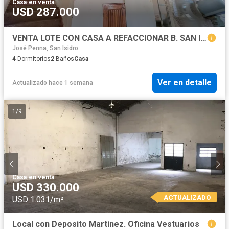
Casa
·
en venta
USD 287.000
VENTA LOTE CON CASA A REFACCIONAR B. SAN ISIDRO
José Penna, San Isidro
4
Dormitorios
2
Baños
Casa
Ver en detalle
Actualizado hace 1 semana
1
/
9
Casa
·
en venta
USD 330.000
ACTUALIZADO
USD 1.031/m²
Local con Deposito Martinez. Oficina Vestuarios