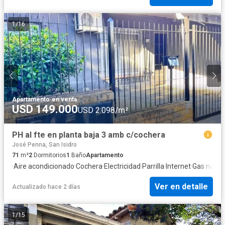
1
/
16
Apartamento
·
en venta
USD 149.000
USD 2.098/m²
PH al fte en planta baja 3 amb c/cochera
José Penna, San Isidro
71
m²
2
Dormitorios
1
Baño
Apartamento
·
Aire acondicionado
·
Cochera
·
Electricidad
·
Parrilla
·
Internet
·
Gas natur
Ver en detalle
Actualizado hace 2 días
1
/
15