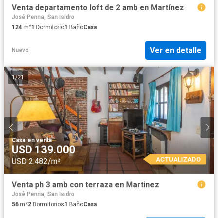
Venta departamento loft de 2 amb en Martínez
José Penna, San Isidro
124
m²
1
Dormitorio
1
Baño
Casa
Ver en detalle
Nuevo
1
/
21
Casa
·
en venta
USD 139.000
ACTUALIZADO
USD 2.482/m²
Venta ph 3 amb con terraza en Martinez
José Penna, San Isidro
56
m²
2
Dormitorios
1
Baño
Casa