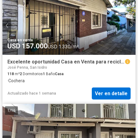
Casa
·
en venta
USD 157.000
USD 1.330/m²
Excelente oportunidad Casa en Venta para reciclar de 110m2 en Acassuso
José Penna, San Isidro
118
m²
2
Dormitorios
1
Baño
Casa
·
Cochera
Ver en detalle
Actualizado hace 1 semana
1
/
16