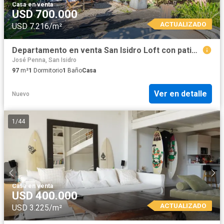
Casa
·
en venta
USD 700.000
ACTUALIZADO
USD 7.216/m²
Departamento en venta San Isidro Loft con patio y cochera
José Penna, San Isidro
97
m²
1
Dormitorio
1
Baño
Casa
Ver en detalle
Nuevo
1
/
44
Casa
·
en venta
USD 400.000
ACTUALIZADO
USD 3.225/m²