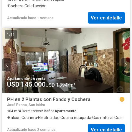
·
Cochera
·
Calefacción
Ver en detalle
Actualizado hace 1 semana
1
/
11
Apartamento
·
en venta
USD 145.000
USD 1.394/m²
PH en 2 Plantas con Fondo y Cochera
José Penna, San Isidro
104
m²
4
Dormitorios
2
Baños
Apartamento
·
Balcón
·
Cochera
·
Electricidad
·
Cocina equipada
·
Gas natural
·
Cuarto de
Ver en detalle
Actualizado hace 2 semanas