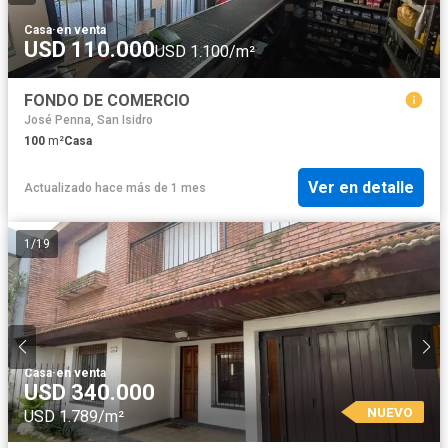
Casa
·
en venta
USD 110.000
USD 1.100/m²
FONDO DE COMERCIO
José Penna, San Isidro
100
m²
Casa
Ver en detalle
Actualizado hace más de 1 mes
1
/
19
Casa
·
en venta
USD 340.000
NUEVO
USD 1.789/m²