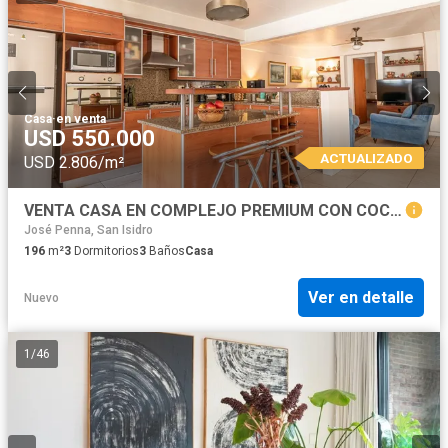
Casa
·
en venta
USD 550.000
ACTUALIZADO
USD 2.806/m²
VENTA CASA EN COMPLEJO PREMIUM CON COCHERA Y AMENITIES - SAN ISIDRO
José Penna, San Isidro
196
m²
3
Dormitorios
3
Baños
Casa
Ver en detalle
Nuevo
1
/
46