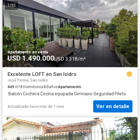
1
/
32
Apartamento
·
en venta
USD 1.490.000
USD 3.318/m²
Excelente LOFT en San Isidro
José Penna, San Isidro
449
m²
3
Dormitorios
3
Baños
Apartamento
·
Balcón
·
Cochera
·
Cocina equipada
·
Gimnasio
·
Seguridad
·
Pileta
Ver en detalle
Actualizado hace más de 1 mes