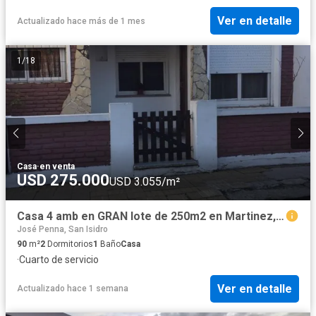
Ver en detalle
Actualizado hace más de 1 mes
1
/
18
Casa
·
en venta
USD 275.000
USD 3.055/m²
Casa 4 amb en GRAN lote de 250m2 en Martinez, una planta y a refaccionar
José Penna, San Isidro
90
m²
2
Dormitorios
1
Baño
Casa
·
Cuarto de servicio
Ver en detalle
Actualizado hace 1 semana