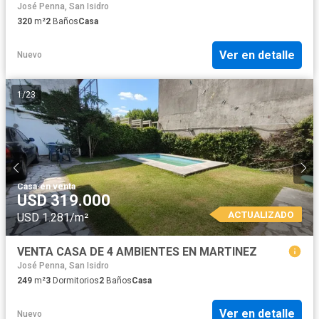
José Penna, San Isidro
320
m²
2
Baños
Casa
Ver en detalle
Nuevo
1
/
23
Casa
·
en venta
USD 319.000
ACTUALIZADO
USD 1.281/m²
VENTA CASA DE 4 AMBIENTES EN MARTINEZ
José Penna, San Isidro
249
m²
3
Dormitorios
2
Baños
Casa
Ver en detalle
Nuevo