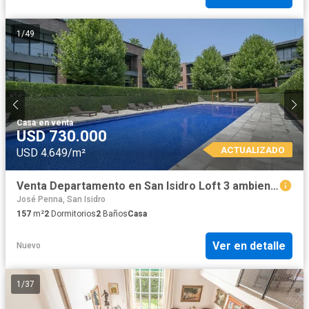
1
/
49
Casa
·
en venta
USD 730.000
ACTUALIZADO
USD 4.649/m²
Venta Departamento en San Isidro Loft 3 ambientes
José Penna, San Isidro
157
m²
2
Dormitorios
2
Baños
Casa
Ver en detalle
Nuevo
1
/
37