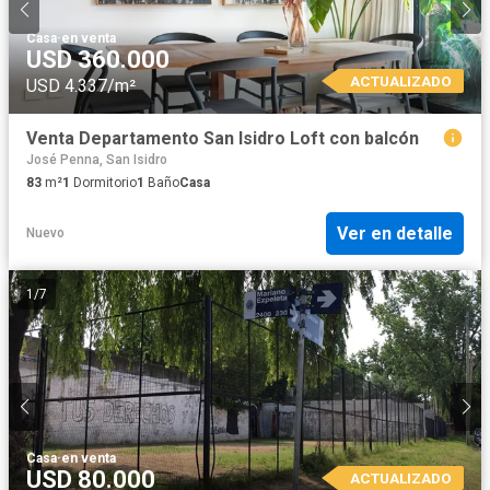
Casa
·
en venta
USD 360.000
ACTUALIZADO
USD 4.337/m²
Venta Departamento San Isidro Loft con balcón
José Penna, San Isidro
83
m²
1
Dormitorio
1
Baño
Casa
Ver en detalle
Nuevo
1
/
7
Casa
·
en venta
USD 80.000
ACTUALIZADO