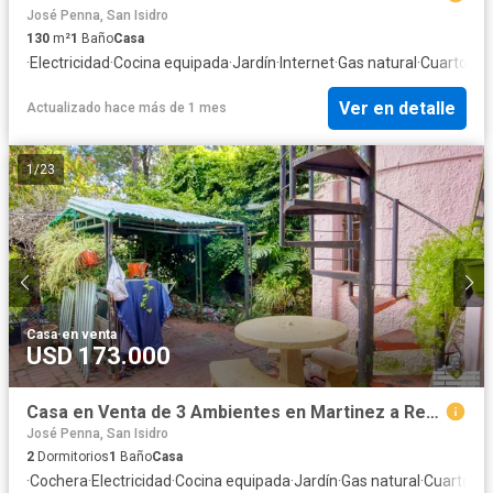
José Penna, San Isidro
130
m²
1
Baño
Casa
·
Electricidad
·
Cocina equipada
·
Jardín
·
Internet
·
Gas natural
·
Cuarto de 
Ver en detalle
Actualizado hace más de 1 mes
1
/
23
Casa
·
en venta
USD 173.000
Casa en Venta de 3 Ambientes en Martinez a Reciclar
José Penna, San Isidro
2
Dormitorios
1
Baño
Casa
·
Cochera
·
Electricidad
·
Cocina equipada
·
Jardín
·
Gas natural
·
Cuarto de 