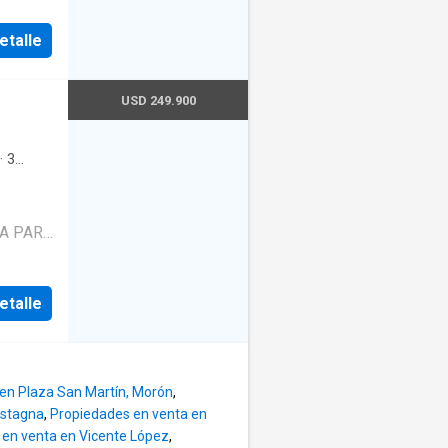
 metros
ros
etalle
enta
avés de
USD 249.900
·
3
·
Pileta
A PARA
BAÑO,
OLES
etalle
O LA
en Plaza San Martín, Morón
,
astagna
,
Propiedades en venta en
 en venta en Vicente López
,