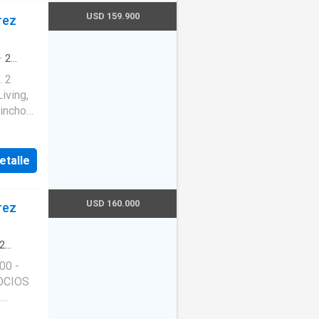
USD 159.900
rez
·
2
·
Pileta
iving,
uincho
cha Y
Mts. De
etalle
nte
USD 160.000
rez
. 2143).
2
00 -
OCIOS
o
 de USD