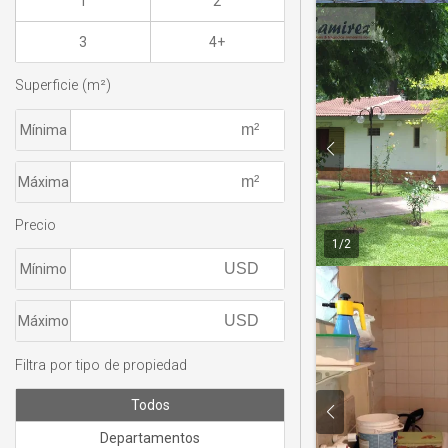
1
2
3
4+
Superficie (m²)
Mínima
Máxima
Precio
1
/
2
Mínimo
Máximo
Filtra por tipo de propiedad
Todos
Departamentos