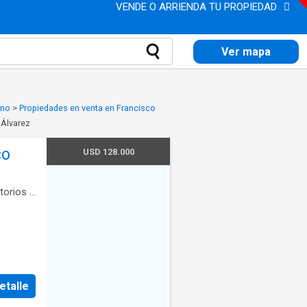
VENDE O ARRIENDA TU PROPIEDAD
Ver mapa
eno
>
Propiedades en venta en Francisco
 Álvarez
USD 128.000
CO
torios
·
etalle