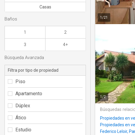
Casas
1
/
21
Baños
1
2
3
4+
Búsqueda Avanzada
Filtra por tipo de propiedad
Piso
Apartamento
1
/
2
Dúplex
Búsquedas relaci
Ático
Propiedades en ve
Propiedades en ve
Estudio
Federico Leloir,