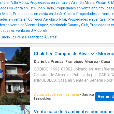
Instagram: @ramirezprop www ramirezprop 
nta en Villa Morra
,
Propiedades en venta en Valentín Alsina, William C M
ades en venta en Est Rubén Darío
,
Propiedades en venta en Sgto Jos
, Merlo
,
Propiedades en venta en Julián Castro
,
Propiedades en venta en
ades en venta en Corredor Aerobico, Pilar
,
Propiedades en venta en Pr
es en venta en Vicente López, Martindale Country Club
,
Propiedades en
dades en venta en J M Gorriti
Diario La Prensa, Francisco Álvarez
Chalet en Campos de Alvarez - Moren
Diario La Prensa, Francisco Álvarez
·
Casa
CODIGO: 1693-01002 ubicado en: Almafuert
Campos de Alvarez - Publicado por: GARNICA
INMUEBLES. Casa en Venta en General Rodri
General Rodriguez, Buenos Aires. El precio e
USD 399000 null. Servicios en la Casa: . El C
Actualizado hace 1 semana
> Garnica
Ver en d
cuenta con: Publicado a través de Mapaprop
Inmuebles
Venta casa de 5 ambientes con cocher