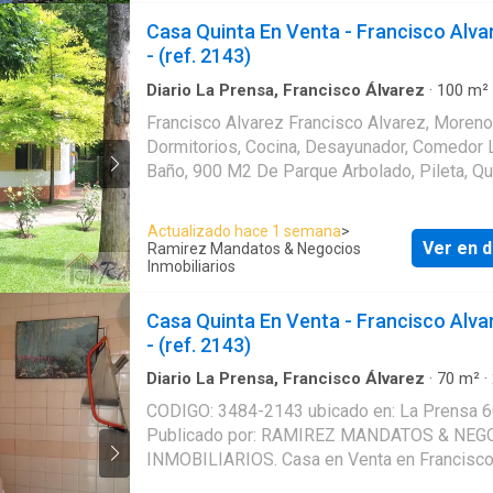
Casa Quinta En Venta - Francisco Alva
- (ref. 2143)
Diario La Prensa, Francisco Álvarez
·
100
m²
Dormitorios
·
3
Baños
·
Casa
·
Cochera
·
Parrilla
Francisco Alvarez Francisco Alvarez, Moreno. 2
Dormitorios, Cocina, Desayunador, Comedor L
Baño, 900 M2 De Parque Arbolado, Pileta, Q
C/ Parrilla, Lavadero, 2 Baños Exterior C/ Du
Otra Casa A Terminar De 3 Ambientes, Agua
Actualizado hace 1 semana
>
Corriente, Gas Natural, Sobre Asfalto A 100 
Ver en d
Ramirez Mandatos & Negocios
Colectivos, Comercios Y De Estación. Excele
Inmobiliarios
Ubicación, Zona De Casa Quintas. ---------------------
------------------------------------- RAMIREZ Mandatos
Casa Quinta En Venta - Francisco Alva
y Negocios Inmobiliarios. (Esta propiedad pertenece
- (ref. 2143)
a Central Francisco Alvarez. Consulte por REF
Diario La Prensa, Francisco Álvarez
·
70
m²
·
www.ramirezprop.co---- RAMIREZ Mandatos y
Dormitorios
·
2
Baños
·
Casa
CODIGO: 3484-2143 ubicado en: La Prensa 6
Negocios Inmobiliarios. COMARCOMGR N°71 / 183
Publicado por: RAMIREZ MANDATOS & NEG
| C.U.C.I.C.B.A N°8496 Seguinos en Instagram:
INMOBILIARIOS. Casa en Venta en Francisc
@ramirezprop www ramirezprop com ar
Álvarez, Moreno, Buenos Aires. El precio es