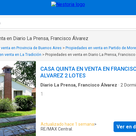
ta en Diario La Prensa, Francisco Álvarez
 venta en Provincia de Buenos Aires
>
Propiedades en venta en Partido de Mor
en venta en La Tradición
>
Propiedades en venta en Diario La Prensa, Francisco
CASA QUINTA EN VENTA EN FRANCIS
ALVAREZ 2 LOTES
Diario La Prensa, Francisco Álvarez
·
2
Dormi
2
Baños
·
Casa
1
Actualizado hace 1 semana
>
Ver en d
RE/MAX Central.