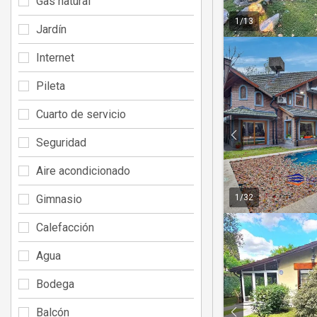
Gas natural
1
/
13
Jardín
Internet
Pileta
Cuarto de servicio
Seguridad
Aire acondicionado
Gimnasio
1
/
32
Calefacción
Agua
Bodega
Balcón