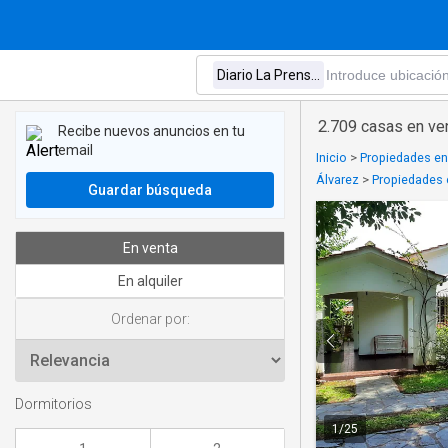
2.709 casas en ven
Recibe nuevos anuncios en tu
email
Inicio
>
Propiedades en
Álvarez
>
Propiedades 
Guardar búsqueda
En venta
En alquiler
Ordenar por:
Dormitorios
1
/
25