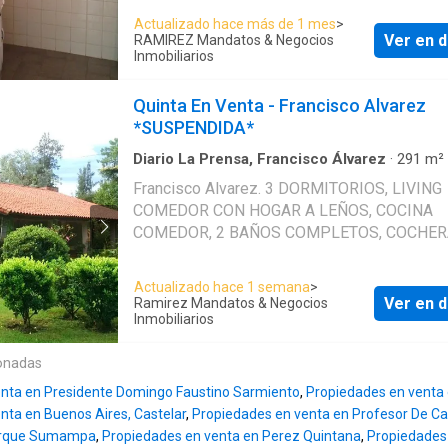
160000 null. La superficie cubierta es de 70
Actualizado hace más de 1 mes
>
cuadrados. La superficie total es de 900 met
Ver en d
RAMIREZ Mandatos & Negocios
cuadrados. Servicios en la Casa: . El Casa cu
Inmobiliarios
con: 2 Habitaciones. 2 Baños. Publicado a tr
Mapaprop
Quinta En Venta - Francisco Alvarez
*SUSPENDIDA*
Diario La Prensa, Francisco Álvarez
·
291
m²
Dormitorios
·
2
Baños
·
Casa
·
Cochera
·
Parrilla
Francisco Alvarez. 3 DORMITORIOS, LIVING
COMEDOR CON HOGAR A LEÑOS, COCINA
COMEDOR, 2 BAÑOS COMPLETOS, COCHER
2 AUTOS, CUARTO DE HERRAMIENTAS CON 
PILETA DE NATACIÓN CON SOLARIUM, ÁRB
Actualizado hace 1 semana
>
AÑOSOS, 2200 M2 DE PARQUE, TODOS LOS
Ver en d
Ramirez Mandatos & Negocios
SERVICIOS, EXCELENTE UBICACIÓN, BARRI
Inmobiliarios
TRADICIÓN. **SUSPENDIDA** CONSULTE POR
onadas
PROPIEDADES EN LA ZONA. REF. 2024 --------------
------------------------------------------------- RAMIREZ
nta en Presidente Domingo Faustino Sarmiento
,
Propiedades en venta 
Mandatos y Negocios Inmobiliarios. COMARCOMGR
nta en Buenos Aires, Castelar
,
Propiedades en venta en Profesor De C
N°71 / 183 | C.U.C.I.C.B.A N°8496 Seguinos en
 Parque Sumampa
,
Propiedades en venta en Perez Quintana
,
Propiedades