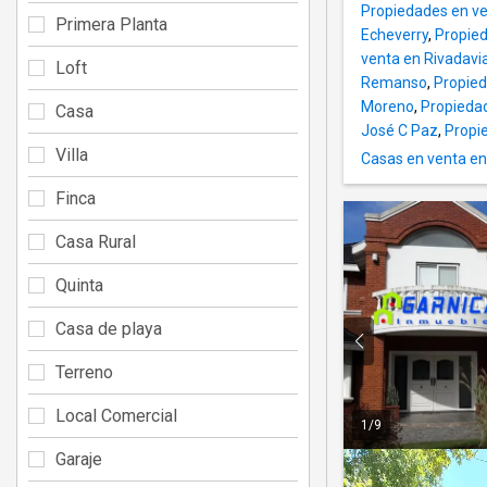
Propiedades en ve
Primera Planta
Echeverry
,
Propied
venta en Rivadavia
Loft
Remanso
,
Propied
Moreno
,
Propiedad
Casa
José C Paz
,
Propie
Villa
Casas en venta en 
Finca
Casa Rural
Quinta
Casa de playa
Terreno
Local Comercial
1
/
9
Garaje