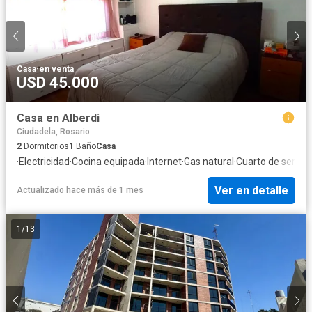
Casa
·
en venta
USD 45.000
Casa en Alberdi
Ciudadela, Rosario
2
Dormitorios
1
Baño
Casa
·
Electricidad
·
Cocina equipada
·
Internet
·
Gas natural
·
Cuarto de servici
Ver en detalle
Actualizado hace más de 1 mes
1
/
13