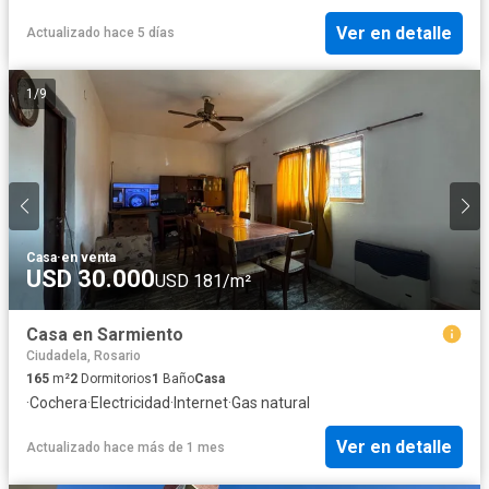
Ver en detalle
Actualizado hace 5 días
1
/
9
Casa
·
en venta
USD 30.000
USD 181/m²
Casa en Sarmiento
Ciudadela, Rosario
165
m²
2
Dormitorios
1
Baño
Casa
·
Cochera
·
Electricidad
·
Internet
·
Gas natural
Ver en detalle
Actualizado hace más de 1 mes