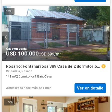
1
/
33
Casa
·
en venta
USD 100.000
USD 699/m²
Rosario: Fontanarrosa 389 Casa de 2 dormitorios al frente en La Florida, Santa Fe, Argentina
Ciudadela, Rosario
143
m²
2
Dormitorios
1
Baño
Casa
Ver en detalle
Actualizado hace más de 1 mes
1
/
24