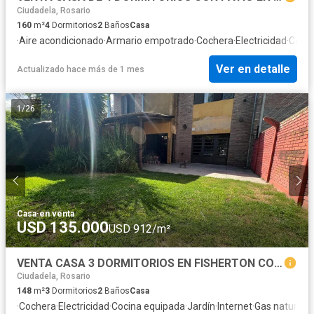
Ciudadela, Rosario
160
m²
4
Dormitorios
2
Baños
Casa
·
Aire acondicionado
·
Armario empotrado
·
Cochera
·
Electricidad
·
Cocin
Ver en detalle
Actualizado hace más de 1 mes
1
/
26
Casa
·
en venta
USD 135.000
USD 912/m²
VENTA CASA 3 DORMITORIOS EN FISHERTON CON PATIO VERDE, COCHERA Y APTO CREDITO
Ciudadela, Rosario
148
m²
3
Dormitorios
2
Baños
Casa
·
Cochera
·
Electricidad
·
Cocina equipada
·
Jardín
·
Internet
·
Gas natural
·
C