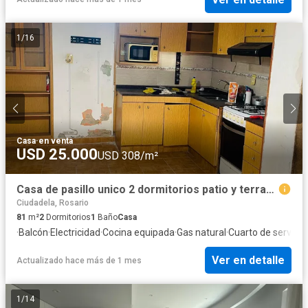
1
/
16
Casa
·
en venta
USD 25.000
USD 308/m²
Casa de pasillo unico 2 dormitorios patio y terraza
Ciudadela, Rosario
81
m²
2
Dormitorios
1
Baño
Casa
·
Balcón
·
Electricidad
·
Cocina equipada
·
Gas natural
·
Cuarto de servicio
·
Ver en detalle
Actualizado hace más de 1 mes
1
/
14