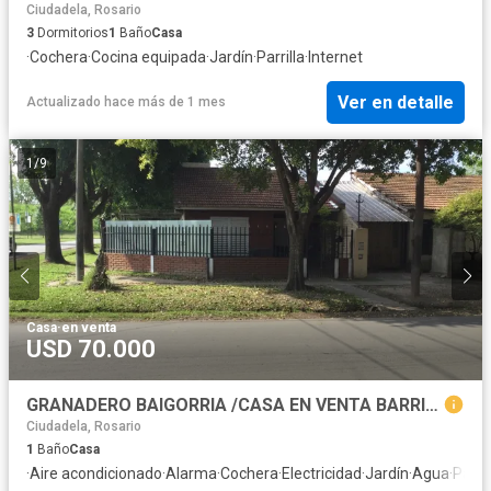
Ciudadela, Rosario
3
Dormitorios
1
Baño
Casa
·
Cochera
·
Cocina equipada
·
Jardín
·
Parrilla
·
Internet
Ver en detalle
Actualizado hace más de 1 mes
1
/
9
Casa
·
en venta
USD 70.000
GRANADERO BAIGORRIA /CASA EN VENTA BARRIO LOS ROBLES
Ciudadela, Rosario
1
Baño
Casa
·
Aire acondicionado
·
Alarma
·
Cochera
·
Electricidad
·
Jardín
·
Agua
·
Patio