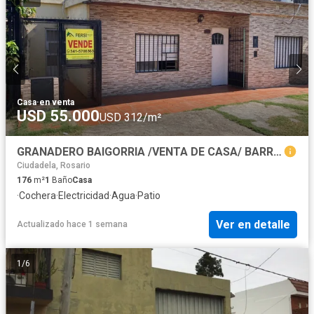
Casa
·
en venta
USD 55.000
USD 312/m²
GRANADERO BAIGORRIA /VENTA DE CASA/ BARRIO SAN FERNANDO
Ciudadela, Rosario
176
m²
1
Baño
Casa
·
Cochera
·
Electricidad
·
Agua
·
Patio
Ver en detalle
Actualizado hace 1 semana
1
/
6