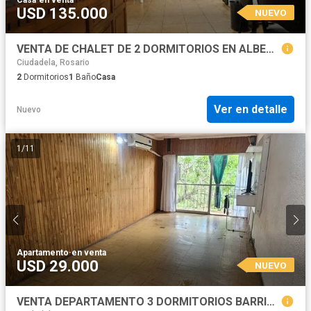
USD 135.000
NUEVO
VENTA DE CHALET DE 2 DORMITORIOS EN ALBERDI
Ciudadela, Rosario
2
Dormitorios
1
Baño
Casa
Ver en detalle
Nuevo
1
/
11
Apartamento
·
en venta
USD 29.000
NUEVO
VENTA DEPARTAMENTO 3 DORMITORIOS BARRIO RUCCI