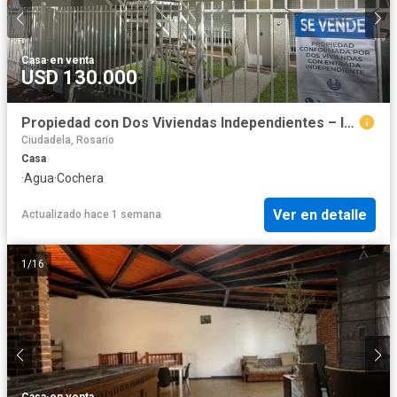
Casa
·
en venta
USD 130.000
Propiedad con Dos Viviendas Independientes – Ideal para Vivienda Multifamiliar o Inversión – Rosario
Ciudadela, Rosario
Casa
·
Agua
·
Cochera
Ver en detalle
Actualizado hace 1 semana
1
/
16
Casa
·
en venta