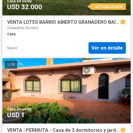
Casa
·
en venta
USD 32.000
ACTUALIZADO
VENTA LOTES BARRIO ABIERTO GRANADERO BAIGORRIA LAS CHIRQUITAS
Ciudadela, Rosario
Casa
Ver en detalle
Nuevo
1
/
18
Casa
·
en venta
USD 1
VENTA | PERMUTA - Casa de 3 dormitorios y jardín - Barrio Alberdi, Rosario.