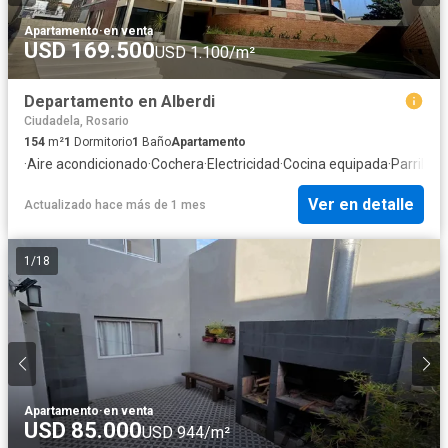
Apartamento
·
en venta
USD 169.500
USD 1.100/m²
Departamento en Alberdi
Ciudadela, Rosario
154
m²
1
Dormitorio
1
Baño
Apartamento
·
Aire acondicionado
·
Cochera
·
Electricidad
·
Cocina equipada
·
Parrilla
·
I
Ver en detalle
Actualizado hace más de 1 mes
1
/
18
Apartamento
·
en venta
USD 85.000
USD 944/m²