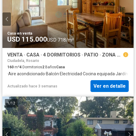
Casa
·
en venta
USD 115.000
USD 718/m²
VENTA · CASA · 4 DORMITORIOS · PATIO · ZONA NORTE
Ciudadela, Rosario
160
m²
4
Dormitorios
2
Baños
Casa
·
Aire acondicionado
·
Balcón
·
Electricidad
·
Cocina equipada
·
Jardín
·
Parr
Ver en detalle
Actualizado hace 3 semanas
1
/
12