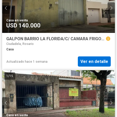
Casa
·
en venta
USD 140.000
GALPON BARRIO LA FLORIDA/C/ CAMARA FRIGORIFICA /VALLE HERMOSO 1023
Ciudadela, Rosario
Casa
Ver en detalle
Actualizado hace 1 semana
1
/
15
Casa
·
en venta