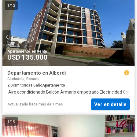
1
/
12
Apartamento
·
en venta
USD 135.000
Departamento en Alberdi
Ciudadela, Rosario
2
Dormitorios
1
Baño
Apartamento
·
Aire acondicionado
·
Balcón
·
Armario empotrado
·
Electricidad
·
Cocina
Ver en detalle
Actualizado hace más de 1 mes
1
/
10