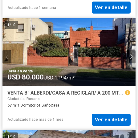
Ver en detalle
Actualizado hace 1 semana
1
/
10
Casa
·
en venta
USD 80.000
USD 1.194/m²
VENTA B° ALBERDI/CASA A RECICLAR/ A 200 MTS SHOPPING PORTAL ROSARIO
Ciudadela, Rosario
67
m²
1
Dormitorio
1
Baño
Casa
Ver en detalle
Actualizado hace más de 1 mes
1
/
10