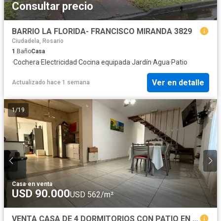
Consultar precio
BARRIO LA FLORIDA- FRANCISCO MIRANDA 3829
Ciudadela, Rosario
1
Baño
Casa
·
Cochera
·
Electricidad
·
Cocina equipada
·
Jardín
·
Agua
·
Patio
Ver en detalle
Actualizado hace 1 semana
1
/
19
Casa
·
en venta
USD 90.000
USD 562/m²
VENTA CASA DE 4 DORMITORIOS CON PATIO EN PARQUE FIELD