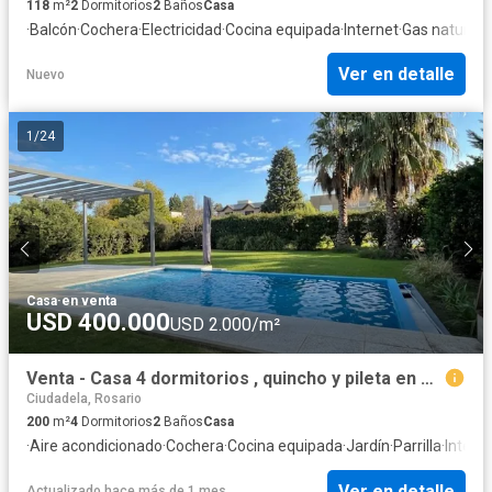
118
m²
2
Dormitorios
2
Baños
Casa
·
Balcón
·
Cochera
·
Electricidad
·
Cocina equipada
·
Internet
·
Gas natural
·
C
Ver en detalle
Nuevo
1
/
24
Casa
·
en venta
USD 400.000
USD 2.000/m²
Venta - Casa 4 dormitorios , quincho y pileta en Country Club Palos Verdes
Ciudadela, Rosario
200
m²
4
Dormitorios
2
Baños
Casa
·
Aire acondicionado
·
Cochera
·
Cocina equipada
·
Jardín
·
Parrilla
·
Intern
Ver en detalle
Actualizado hace más de 1 mes