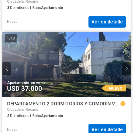
Ciudadela, Rosario
3
Dormitorios
1
Baño
Apartamento
Ver en detalle
Nuevo
1
/
13
Apartamento
·
en venta
USD 37.000
NUEVO
DEPARTAMENTO 2 DORMITORIOS Y COMODIN VENTA
Ciudadela, Rosario
2
Dormitorios
1
Baño
Apartamento
Ver en detalle
Nuevo