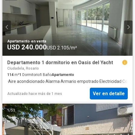
Apartamento
·
en venta
USD 240.000
USD 2.105/m²
Departamento 1 dormitorio en Oasis del Yacht
Ciudadela, Rosario
114
m²
1
Dormitorio
1
Baño
Apartamento
·
Aire acondicionado
·
Alarma
·
Armario empotrado
·
Electricidad
·
Cocina
Ver en detalle
Actualizado hace más de 1 mes
1
/
53