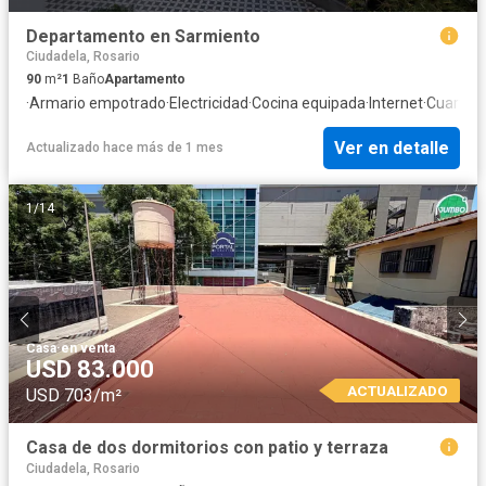
Departamento en Sarmiento
Ciudadela, Rosario
90
m²
1
Baño
Apartamento
·
Armario empotrado
·
Electricidad
·
Cocina equipada
·
Internet
·
Cuarto d
Ver en detalle
Actualizado hace más de 1 mes
1
/
14
Casa
·
en venta
USD 83.000
ACTUALIZADO
USD 703/m²
Casa de dos dormitorios con patio y terraza
Ciudadela, Rosario