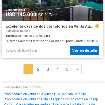
Casa
·
en venta
USD 145.000
USD 917/m²
Excelente casa de dos dormitorios en Venta Agustin Alvarez 200 Rosario Floridai
Ciudadela, Rosario
158
m²
2
Dormitorios
2
Baños
Casa
·
Alarma
·
Cochera
·
Electricidad
·
Cocina equipada
·
Jardín
·
Parrilla
·
Intern
Ver en detalle
Actualizado hace 6 días
1
2
3
4
5
>
Búsquedas relacionadas
Propiedades en venta en Avenida Luis Cándido Carballo
,
Propiedades en venta en Palau
,
Propiedades en venta en Pasaje
Puccini
,
Propiedades en venta en Don Bosco, Distrito Noroeste
,