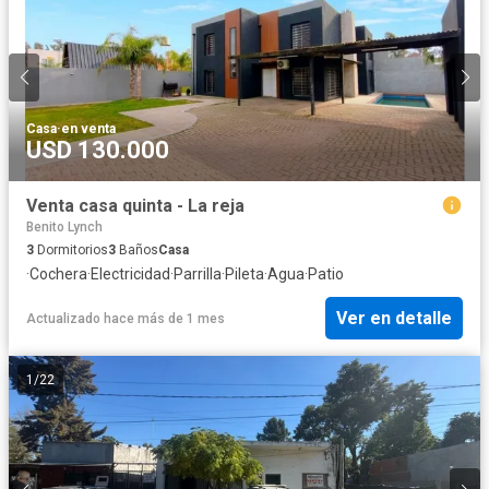
Casa
·
en venta
USD 130.000
Venta casa quinta - La reja
Benito Lynch
3
Dormitorios
3
Baños
Casa
·
Cochera
·
Electricidad
·
Parrilla
·
Pileta
·
Agua
·
Patio
Ver en detalle
Actualizado hace más de 1 mes
1
/
22