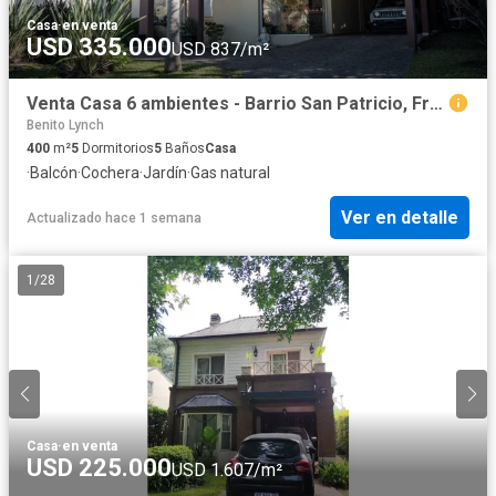
Casa
·
en venta
USD 335.000
USD 837/m²
Venta Casa 6 ambientes - Barrio San Patricio, Francisco Alvarez
Benito Lynch
400
m²
5
Dormitorios
5
Baños
Casa
·
Balcón
·
Cochera
·
Jardín
·
Gas natural
Ver en detalle
Actualizado hace 1 semana
1
/
28
Casa
·
en venta
USD 225.000
USD 1.607/m²