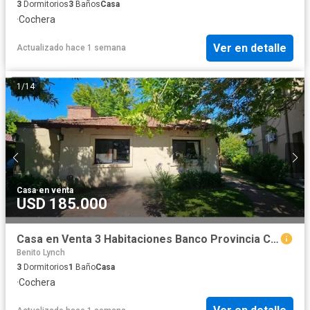
3
Dormitorios
3
Baños
Casa
·
Cochera
Ver en detalle
Actualizado hace 1 semana
1
/
14
Casa
·
en venta
USD 185.000
Casa en Venta 3 Habitaciones Banco Provincia Country Club
Benito Lynch
3
Dormitorios
1
Baño
Casa
·
Cochera