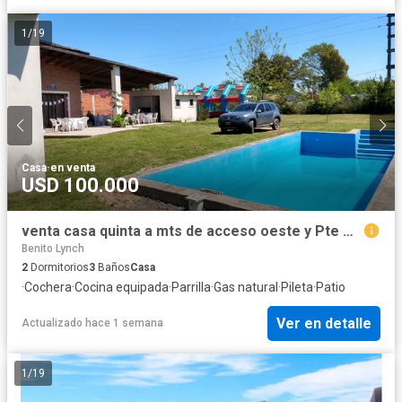
1
/
19
Casa
·
en venta
USD 100.000
venta casa quinta a mts de acceso oeste y Pte Gorriti
Benito Lynch
2
Dormitorios
3
Baños
Casa
·
Cochera
·
Cocina equipada
·
Parrilla
·
Gas natural
·
Pileta
·
Patio
Ver en detalle
Actualizado hace 1 semana
1
/
19