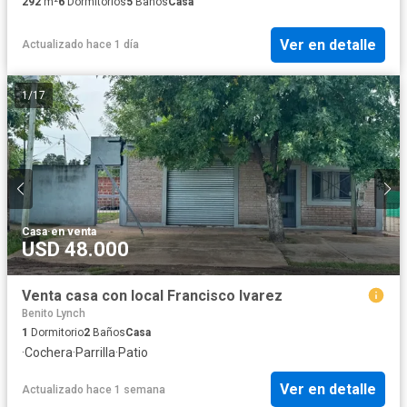
292
m²
6
Dormitorios
5
Baños
Casa
Ver en detalle
Actualizado hace 1 día
1
/
17
Casa
·
en venta
USD 48.000
Venta casa con local Francisco lvarez
Benito Lynch
1
Dormitorio
2
Baños
Casa
·
Cochera
·
Parrilla
·
Patio
Ver en detalle
Actualizado hace 1 semana