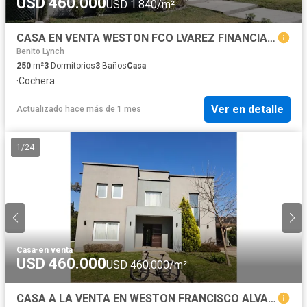
USD 460.000
USD 1.840/m²
CASA EN VENTA WESTON FCO LVAREZ FINANCIACION PROPIA
Benito Lynch
250
m²
3
Dormitorios
3
Baños
Casa
·
Cochera
Ver en detalle
Actualizado hace más de 1 mes
1
/
24
Casa
·
en venta
USD 460.000
USD 460.000/m²
CASA A LA VENTA EN WESTON FRANCISCO ALVAREZ FINANCIA HASTA 60 CUOTAS