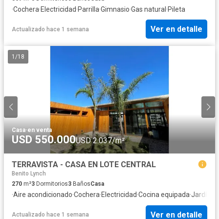
·
Cochera
·
Electricidad
·
Parrilla
·
Gimnasio
·
Gas natural
·
Pileta
Ver en detalle
Actualizado hace 1 semana
1
/
18
Casa
·
en venta
USD 550.000
USD 2.037/m²
TERRAVISTA - CASA EN LOTE CENTRAL
Benito Lynch
270
m²
3
Dormitorios
3
Baños
Casa
·
Aire acondicionado
·
Cochera
·
Electricidad
·
Cocina equipada
·
Jardín
·
In
Ver en detalle
Actualizado hace 1 semana