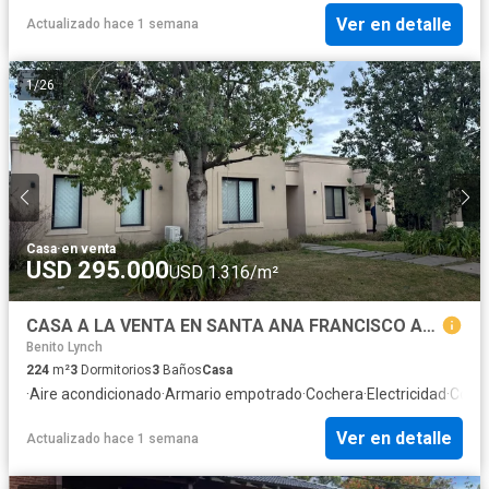
Ver en detalle
Actualizado hace 1 semana
1
/
26
Casa
·
en venta
USD 295.000
USD 1.316/m²
CASA A LA VENTA EN SANTA ANA FRANCISCO ALVRAEZ
Benito Lynch
224
m²
3
Dormitorios
3
Baños
Casa
·
Aire acondicionado
·
Armario empotrado
·
Cochera
·
Electricidad
·
Cocin
Ver en detalle
Actualizado hace 1 semana