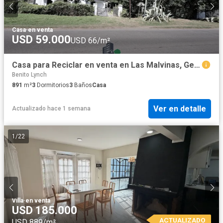
Casa
·
en venta
USD 59.000
USD 66/m²
Casa para Reciclar en venta en Las Malvinas, General Rodríguez
Benito Lynch
891
m²
3
Dormitorios
3
Baños
Casa
Ver en detalle
Actualizado hace 1 semana
1
/
22
Villa
·
en venta
USD 185.000
ACTUALIZADO
USD 889/m²