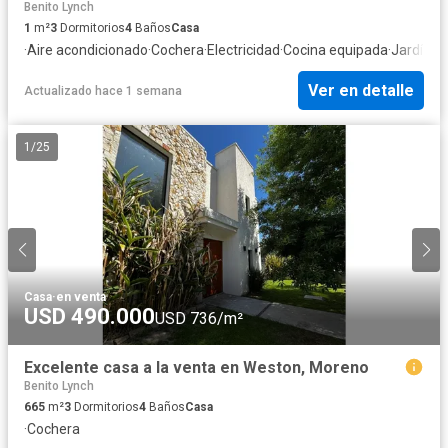
Benito Lynch
1
m²
3
Dormitorios
4
Baños
Casa
·
Aire acondicionado
·
Cochera
·
Electricidad
·
Cocina equipada
·
Jardín
·
Pa
Ver en detalle
Actualizado hace 1 semana
1
/
25
Casa
·
en venta
USD 490.000
USD 736/m²
Excelente casa a la venta en Weston, Moreno
Benito Lynch
665
m²
3
Dormitorios
4
Baños
Casa
·
Cochera