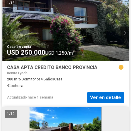
1
/
18
Casa
·
en venta
USD 250.000
USD 1.250/m²
CASA APTA CREDITO BANCO PROVINCIA
Benito Lynch
200
m²
5
Dormitorios
4
Baños
Casa
·
Cochera
Ver en detalle
Actualizado hace 1 semana
1
/
12