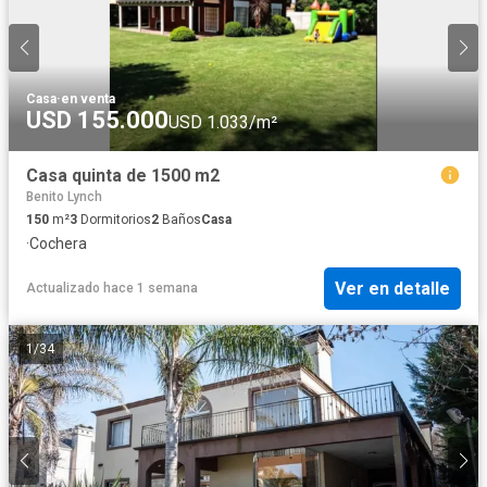
Casa
·
en venta
USD 155.000
USD 1.033/m²
Casa quinta de 1500 m2
Benito Lynch
150
m²
3
Dormitorios
2
Baños
Casa
·
Cochera
Ver en detalle
Actualizado hace 1 semana
1
/
34