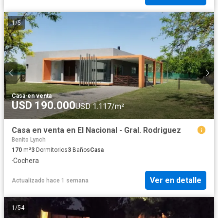
1
/
5
Casa
·
en venta
USD 190.000
USD 1.117/m²
Casa en venta en El Nacional - Gral. Rodriguez
Benito Lynch
170
m²
3
Dormitorios
3
Baños
Casa
·
Cochera
Ver en detalle
Actualizado hace 1 semana
1
/
54