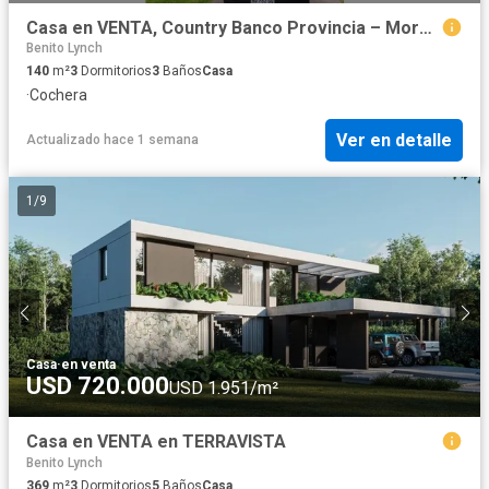
Casa en VENTA, Country Banco Provincia – Moreno
Benito Lynch
140
m²
3
Dormitorios
3
Baños
Casa
·
Cochera
Ver en detalle
Actualizado hace 1 semana
1
/
9
Casa
·
en venta
USD 720.000
USD 1.951/m²
Casa en VENTA en TERRAVISTA
Benito Lynch
369
m²
3
Dormitorios
5
Baños
Casa