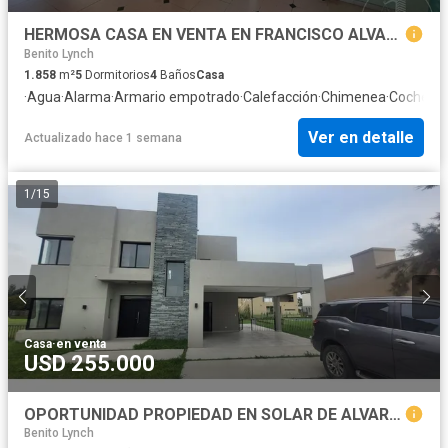
HERMOSA CASA EN VENTA EN FRANCISCO ALVAREZ
Benito Lynch
1.858
m²
5
Dormitorios
4
Baños
Casa
·
Agua
·
Alarma
·
Armario empotrado
·
Calefacción
·
Chimenea
·
Cochera
·
Ver en detalle
Actualizado hace 1 semana
1
/
15
Casa
·
en venta
USD 255.000
OPORTUNIDAD PROPIEDAD EN SOLAR DE ALVAREZ!!!!
Benito Lynch