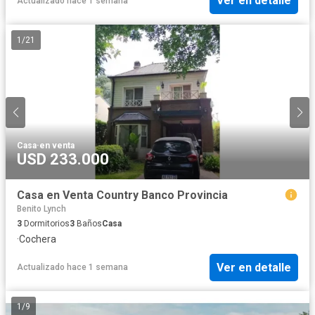
Ver en detalle
Actualizado hace 1 semana
1
/
21
Casa
·
en venta
USD 233.000
Casa en Venta Country Banco Provincia
Benito Lynch
3
Dormitorios
3
Baños
Casa
·
Cochera
Ver en detalle
Actualizado hace 1 semana
1
/
9