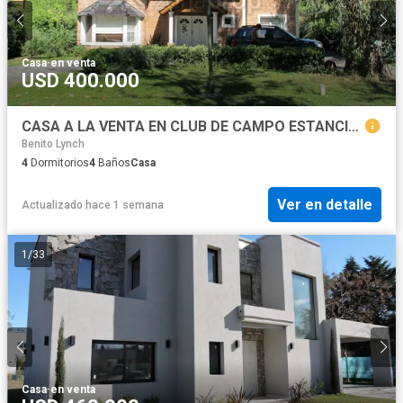
Casa
·
en venta
USD 400.000
CASA A LA VENTA EN CLUB DE CAMPO ESTANCIA LA TRADICON
Benito Lynch
4
Dormitorios
4
Baños
Casa
Ver en detalle
Actualizado hace 1 semana
1
/
33
Casa
·
en venta