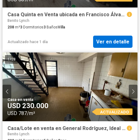
Casa Quinta en Venta ubicada en Francisco Álvarez, Moreno, Provincia de BsAs
Benito Lynch
208
m²
3
Dormitorios
3
Baños
Villa
Ver en detalle
Actualizado hace 1 día
1
/
28
Casa
·
en venta
USD 230.000
ACTUALIZADO
USD 787/m²
Casa/Lote en venta en General Rodríguez, Ideal Inversion Comercial
Benito Lynch