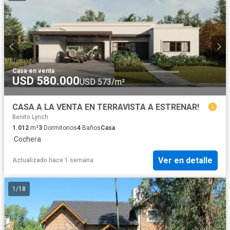
Casa
·
en venta
USD 580.000
USD 573/m²
CASA A LA VENTA EN TERRAVISTA A ESTRENAR!
Benito Lynch
1.012
m²
3
Dormitorios
4
Baños
Casa
·
Cochera
Ver en detalle
Actualizado hace 1 semana
1
/
18