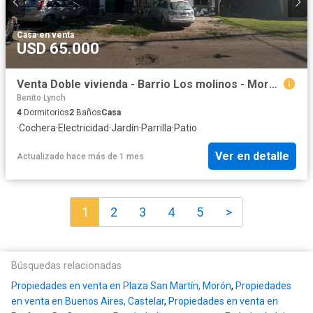
Casa
·
en venta
USD 65.000
Venta Doble vivienda - Barrio Los molinos - Moreno
Benito Lynch
4
Dormitorios
2
Baños
Casa
·
Cochera
·
Electricidad
·
Jardín
·
Parrilla
·
Patio
Ver en detalle
Actualizado hace más de 1 mes
1
2
3
4
5
>
Búsquedas relacionadas
Propiedades en venta en Plaza San Martín, Morón
,
Propiedades
en venta en Buenos Aires, Castelar
,
Propiedades en venta en