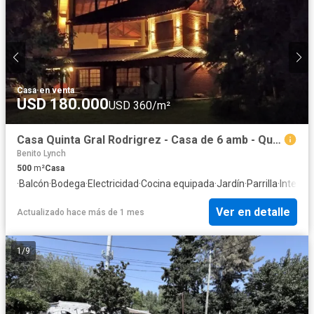
Casa
·
en venta
USD 180.000
USD 360/m²
Casa Quinta Gral Rodrigrez - Casa de 6 amb - Quincho con dorm y 2 baños- Pileta
Benito Lynch
500
m²
Casa
·
Balcón
·
Bodega
·
Electricidad
·
Cocina equipada
·
Jardín
·
Parrilla
·
Interne
Ver en detalle
Actualizado hace más de 1 mes
1
/
9