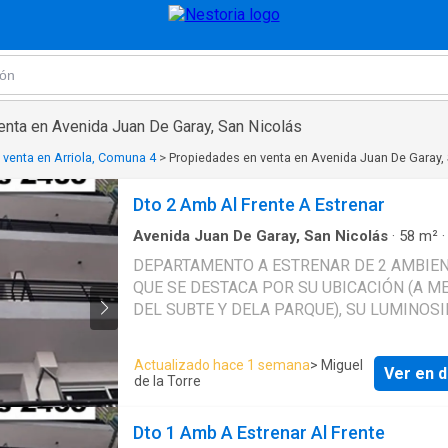
enta en Avenida Juan De Garay, San Nicolás
 venta en Arriola, Comuna 4
>
Propiedades en venta en Avenida Juan De Garay,
Dto 2 Amb Al Frente A Estrenar
Avenida Juan De Garay, San Nicolás
·
58
m²
Dormitorio
·
1
Baño
·
Apartamento
DEPARTAMENTO A ESTRENAR DE 2 AMBIE
QUE SE DESTACA POR SU UBICACIÓN (A M
DEL SUBTE Y DELA PARQUE), SU LUMINOSI
AMPLITUD. CUENTA CON PISOS DE
PORCELLANATO Y MUEBLES DE COCINA D
Actualizado hace 1 semana
> Miguel
Ver en d
CALIDAD, CONEXION PARA LAVARROPAS Y 
de la Torre
SEMI PRIVADO. EL EDIFICO CUENTA CON 
Y TERRAZA CON PARRILLA CONSULTAR PO
Dto 1 Amb A Estrenar Al Frente
FINANCIACIÓN EN PESOS Y EN DOLARES