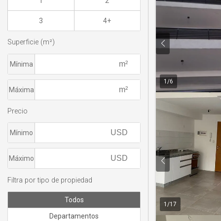
1
2
3
4+
Superficie (m²)
Mínima
1
/
6
Máxima
Precio
Mínimo
Máximo
Filtra por tipo de propiedad
Todos
1
/
17
Departamentos