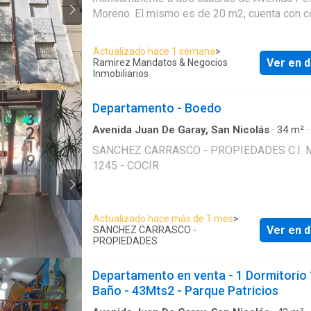
Moreno. El mismo es de 20 m2, cuenta con c
eléctrica pintada a nueva, baño completo y s
encuentra en segundo piso por escalera,
Actualizado hace 1 semana
>
disposición contrafrente. Excelente ubicación
Ver en d
Ramirez Mandatos & Negocios
Atencion inversores!!! REF. 1281 ----------------------
Inmobiliarios
----------------------- RAMIREZ Mandatos y Negocios
Inmobiliarios. COMARCOMGR N°71 / 183 |
Departamento - Boedo
C.U.C.I.C.B.A N°8496 Seguinos en Instagram:
Avenida Juan De Garay, San Nicolás
·
34
m²
@ramirezprop www ramirezprop com ar
·
Apartamento
·
Aire acondicionado
·
Electricid
SANCHEZ CARRASCO - PROPIEDADES C.I. M
Cocina equipada
·
Internet
·
Gas natural
1245 - COCIR
Actualizado hace más de 1 mes
>
Ver en d
SANCHEZ CARRASCO -
PROPIEDADES
Departamento en venta - 1 Dormitorio 
Baño - 43Mts2 - Parque Patricios