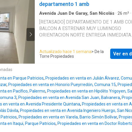
PORCELLANATO CARPINTERÍA METÁLICA T
departamento 1 amb
MODENA. EXCELENTE UBICACION !!! A ME
DEL PARQUE AMEGUINO Y A 150 MTS DE L
Avenida Juan De Garay, San Nicolás
·
26
m²
·
Apartamento
ESTACIÓN CASEROS DEL SUBTE H. PRECIO
[RETASADO] DEPARTAMENTO DE 1 AMB CO
CONTADO U$s 115.000 FINANCIACION; AD
BALCON A ESTRENAR MUY LUMINOSO
55.000 (CON ENTREGA DE POSECION) Y SA
ORIENTACION NORTE ENTREGA INMEDIATA
30 CUOTAS de u$s 2.000 FIJAS .\n\nAPTO
FIANCIACION DEL 50 % EN PESOS O EN D
CREDITO BANCARIO
Expensas: 3500 - Living comedor- SUM- Ag
Actualizado hace 1 semana
> De la
Ver en d
corriente- Desagüe cloacal- Gas natural- Luz
Torre Propiedades
Toilette- Acepta mascotas- Agua Potable
onadas
nta en Parque Patricios
,
Propiedades en venta en Julián Álvarez, Com
úzar
,
Propiedades en venta en Honorio Pueyrredón, Comuna 15
,
Propied
nta en Pacífico, Palermo
,
Propiedades en venta en Hipólito Yrigoyen, Sa
Comuna 3
,
Propiedades en venta en Avenida San Juan, Balvanera
,
Propi
s en venta en Avenida Presidente Quintana
,
Propiedades en venta en A
olás Dávila
,
Propiedades en venta en Avenida Ingeniero Huergo, San Nic
Patricios
,
Propiedades en venta en Varela, Barrio Simón Bolívar
,
Propied
ta en Itaqui, Parque Patricios
,
Propiedades en venta en Doctor Robert