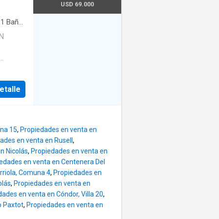
IPO
USD 69.000
TROS
A
·
1
Baño
 DE
N
ELANTO
LDO EN
OLARES
ua
etalle
-
una 15
,
Propiedades en venta en
ades en venta en Rusell
,
n Nicolás
,
Propiedades en venta en
edades en venta en Centenera Del
rriola, Comuna 4
,
Propiedades en
olás
,
Propiedades en venta en
ades en venta en Cóndor, Villa 20
,
o Paxtot
,
Propiedades en venta en