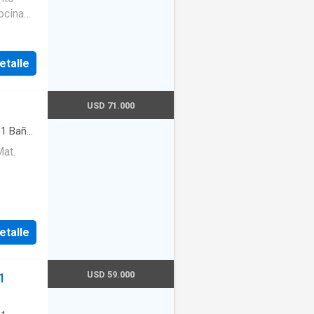
ocina
e
.
etalle
USD 71.000
·
1
Baño
ad
·
at.
etalle
USD 59.000
1