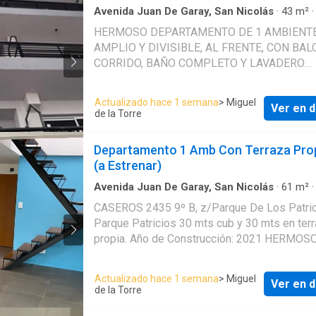
Avenida Juan De Garay, San Nicolás
·
43
m²
Dormitorio
·
1
Baño
·
Apartamento
HERMOSO DEPARTAMENTO DE 1 AMBIENT
AMPLIO Y DIVISIBLE, AL FRENTE, CON BA
CORRIDO, BAÑO COMPLETO Y LAVADERO
INCORPORADO. CONSTRUIDO CON MATERI
DE CALIDAD, PISOS DE PORCELLANATO
Actualizado hace 1 semana
> Miguel
Ver en d
CARPINTERÍA METÁLICA TIPO MODENA.
de la Torre
EXCELENTE UBICACION !!! A METROS DEL
AMEGUINO Y A 150 MTS DE LA ESTACIÓN
Departamento 1 Amb Con Terraza Pro
CASEROS DEL SUBTE ENTREGA INMEDIATA
(a Estrenar)
FORMA DE PAGO: 50% A LA FIRMA DEL BO
CON ENTREGA DE POSECIÓN 50% EN 24 C
Avenida Juan De Garay, San Nicolás
·
61
m²
Dormitorio
·
1
Baño
·
Apartamento
ajustables con el INDICE DE LA CONSTRUCC
CASEROS 2435 9º B, z/Parque De Los Patric
Parque Patricios 30 mts cub y 30 mts en ter
propia. Año de Construcción: 2021 HERMOS
DEPARTAMENTO DE 1 AMPLIO AMBIENTE 
FRENTE CON TERRAZA PROPIA, BAÑO CO
Actualizado hace 1 semana
> Miguel
Ver en d
Y LAVADERO INCORPORADO. CONSTRUIDO
de la Torre
MATERIALES DE CALIDAD, PISOS DE