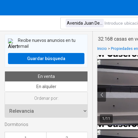
32.168 casas en v
Recibe nuevos anuncios en tu
email
Inicio
>
Propiedades en
Guardar búsqueda
En venta
En alquiler
Ordenar por:
1
/
11
Dormitorios