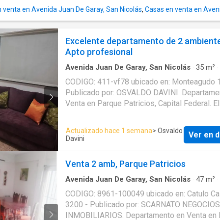
venta en Avenida Juan De Garay, San Nicolás
,
Casas en venta en Aveni
Excelente departamento de 2 ambiente
Apto profesional
Avenida Juan De Garay, San Nicolás
·
35
m²
Dormitorio
·
1
Baño
·
Apartamento
CODIGO: 411-vf78 ubicado en: Monteagudo 1
Publicado por: OSVALDO DAVINI. Departame
Venta en Parque Patricios, Capital Federal. El
es de USD 80000 null. Su antigüedad es de 4
La superficie cubierta es de 35 metros cuad
Actualizado hace 1 semana
> Osvaldo
Ver en d
La superficie total es de 35 metros cuadrado
Davini
Servicios en el Departamento: . El Departam
cuenta con: 1 Habitación. 1 Baño. Apto profes
Venta 2 amb, Parque Patricios
Publicado a través de Mapaprop
Avenida Juan De Garay, San Nicolás
·
47
m²
Dormitorio
·
1
Baño
·
Apartamento
CODIGO: 8961-100049 ubicado en: Catulo Cas
3200 - Publicado por: SCARNATO NEGOCIOS
INMOBILIARIOS. Departamento en Venta en 