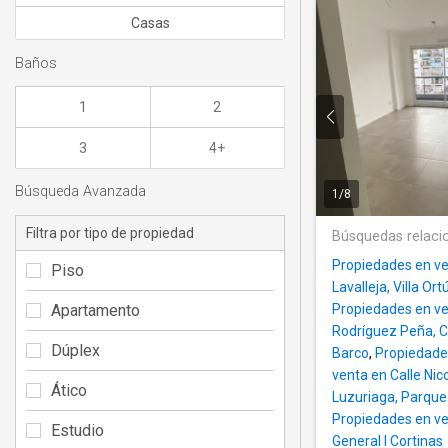
Casas
Baños
1
2
3
4+
Búsqueda Avanzada
1
/
8
Filtra por tipo de propiedad
Búsquedas relaci
Propiedades en ve
Piso
Lavalleja, Villa Ort
Apartamento
Propiedades en ve
Rodríguez Peña, 
Dúplex
Barco
,
Propiedade
venta en Calle Nic
Ático
Luzuriaga, Parque 
Propiedades en ven
Estudio
General I Cortinas