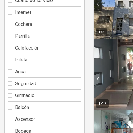
Cuarto de servicio
Internet
Cochera
1
/
2
Parrilla
Calefacción
Pileta
Agua
Seguridad
Gimnasio
1
/
12
Balcón
Ascensor
Bodega