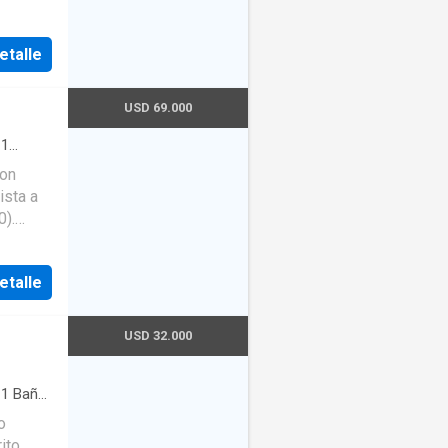
SD
ad es de
etalle
ros
os
USD 69.000
ño.
·
1
con
ista a
0).
dra de
etalle
ea H.
Agua
USD 32.000
·
1
Baño
ito