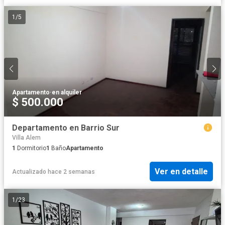
1
/
5
Apartamento
·
en alquiler
$ 500.000
Departamento en Barrio Sur
Villa Alem
1
Dormitorio
1
Baño
Apartamento
Ver en detalle
Actualizado hace 2 semanas
1
/
23