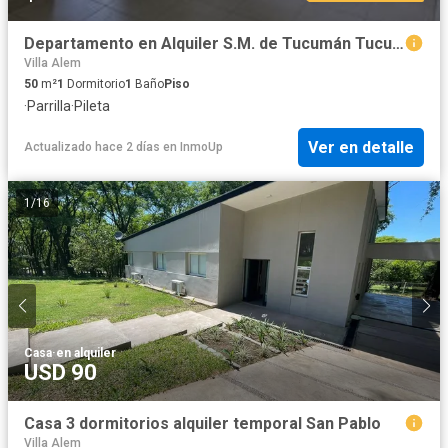
Departamento en Alquiler S.M. de Tucumán Tucuman
Villa Alem
50
m²
1
Dormitorio
1
Baño
Piso
·
Parrilla
·
Pileta
Ver en detalle
Actualizado hace 2 días
en
InmoUp
1
/
16
Casa
·
en alquiler
USD 90
Casa 3 dormitorios alquiler temporal San Pablo
Villa Alem