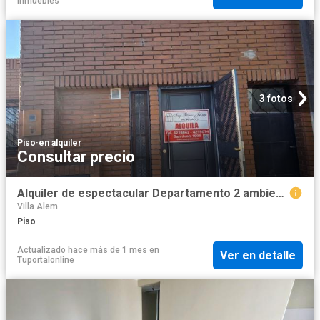
Inmuebles
3 fotos
Piso
·
en alquiler
Consultar precio
Alquiler de espectacular Departamento 2 ambientes en San Miguel de Tucumán
Villa Alem
Piso
Actualizado hace más de 1 mes
en
Ver en detalle
Tuportalonline