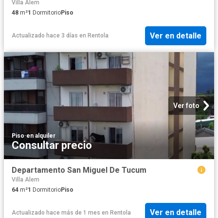
Villa Alem
48
m²
1
Dormitorio
Piso
Ver en detalle
Actualizado hace 3 días
en
Rentola
Ver foto
Piso
·
en alquiler
Consultar precio
Departamento San Miguel De Tucum
Villa Alem
64
m²
1
Dormitorio
Piso
Ver en detalle
Actualizado hace más de 1 mes
en
Rentola