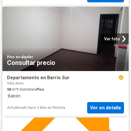
Ver foto
Piso
·
en alquiler
Consultar precio
Departamento en Barrio Sur
Villa Alem
58
m²
1
Dormitorio
Piso
·
Balcón
Ver en detalle
Actualizado hace 3 días
en
Rentola