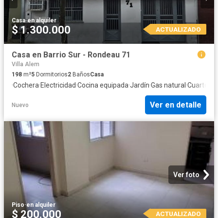
Casa
·
en alquiler
$ 1.300.000
ACTUALIZADO
Casa en Barrio Sur - Rondeau 71
Villa Alem
198
m²
5
Dormitorios
2
Baños
Casa
·
Cochera
·
Electricidad
·
Cocina equipada
·
Jardín
·
Gas natural
·
Cuarto de 
Ver en detalle
Nuevo
Ver foto
Piso
·
en alquiler
$ 200.000
ACTUALIZADO