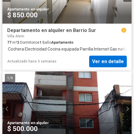
Apartamento
·
en alquiler
$ 850.000
Departamento en alquiler en Barrio Sur
Villa Alem
77
m²
2
Dormitorios
1
Baño
Apartamento
·
Cochera
·
Electricidad
·
Cocina equipada
·
Parrilla
·
Internet
·
Gas natural
·
P
Ver en detalle
Actualizado hace 3 semanas
1
/
9
Apartamento
·
en alquiler
$ 500.000