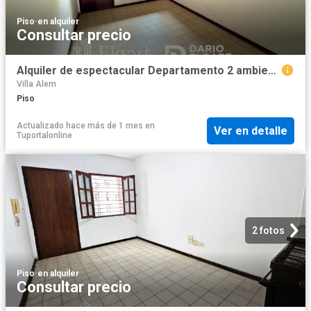
Piso
·
en alquiler
Consultar precio
Alquiler de espectacular Departamento 2 ambientes en San Miguel de Tucumán
Villa Alem
Piso
Actualizado hace más de 1 mes
en
Ver en detalle
Tuportalonline
2 fotos
Piso
·
en alquiler
Consultar precio