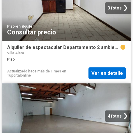
3 fotos
Piso
·
en alquiler
Consultar precio
Alquiler de espectacular Departamento 2 ambientes en San Miguel de Tucumán
Villa Alem
Piso
Actualizado hace más de 1 mes
en
Ver en detalle
Tuportalonline
4 fotos