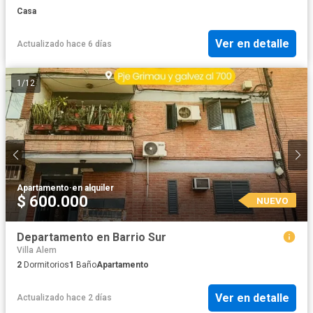
Casa
Ver en detalle
Actualizado hace 6 días
1
/
12
Apartamento
·
en alquiler
$ 600.000
NUEVO
Departamento en Barrio Sur
Villa Alem
2
Dormitorios
1
Baño
Apartamento
Ver en detalle
Actualizado hace 2 días