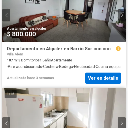
Apartamento
·
en alquiler
$ 800.000
Departamento en Alquiler en Barrio Sur con cochera
Villa Alem
107
m²
3
Dormitorios
1
Baño
Apartamento
·
Aire acondicionado
·
Cochera
·
Bodega
·
Electricidad
·
Cocina equipada
·
Ver en detalle
Actualizado hace 3 semanas
1
/
16