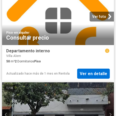
Ver foto
Piso
·
en alquiler
Consultar precio
Departamento interno
Villa Alem
50
m²
2
Dormitorios
Piso
Ver en detalle
Actualizado hace más de 1 mes
en
Rentola
1
/
18