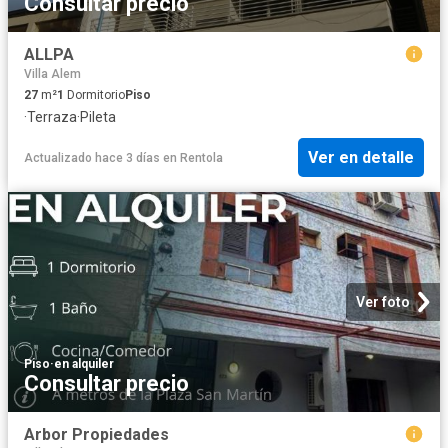
Consultar precio
ALLPA
Villa Alem
27
m²
1
Dormitorio
Piso
·
Terraza
·
Pileta
Ver en detalle
Actualizado hace 3 días
en
Rentola
Ver foto
Piso
·
en alquiler
Consultar precio
Arbor Propiedades