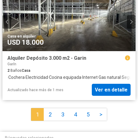
Casa
·
en alquiler
USD 18.000
Alquiler Depósito 3.000 m2 - Garin
Garín
2
Baños
Casa
·
Cochera
·
Electricidad
·
Cocina equipada
·
Internet
·
Gas natural
·
Segurid
Ver en detalle
Actualizado hace más de 1 mes
1
2
3
4
5
>