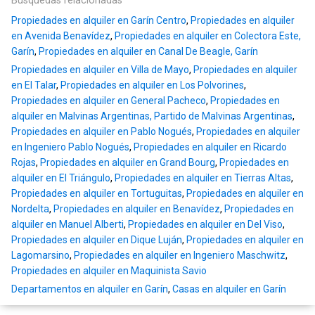
Búsquedas relacionadas
Propiedades en alquiler en Garín Centro
,
Propiedades en alquiler
en Avenida Benavídez
,
Propiedades en alquiler en Colectora Este,
Garín
,
Propiedades en alquiler en Canal De Beagle, Garín
Propiedades en alquiler en Villa de Mayo
,
Propiedades en alquiler
en El Talar
,
Propiedades en alquiler en Los Polvorines
,
Propiedades en alquiler en General Pacheco
,
Propiedades en
alquiler en Malvinas Argentinas, Partido de Malvinas Argentinas
,
Propiedades en alquiler en Pablo Nogués
,
Propiedades en alquiler
en Ingeniero Pablo Nogués
,
Propiedades en alquiler en Ricardo
Rojas
,
Propiedades en alquiler en Grand Bourg
,
Propiedades en
alquiler en El Triángulo
,
Propiedades en alquiler en Tierras Altas
,
Propiedades en alquiler en Tortuguitas
,
Propiedades en alquiler en
Nordelta
,
Propiedades en alquiler en Benavídez
,
Propiedades en
alquiler en Manuel Alberti
,
Propiedades en alquiler en Del Viso
,
Propiedades en alquiler en Dique Luján
,
Propiedades en alquiler en
Lagomarsino
,
Propiedades en alquiler en Ingeniero Maschwitz
,
Propiedades en alquiler en Maquinista Savio
Departamentos en alquiler en Garín
,
Casas en alquiler en Garín