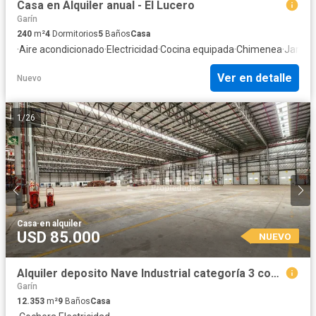
Casa en Alquiler anual - El Lucero
Garín
240
m²
4
Dormitorios
5
Baños
Casa
·
Aire acondicionado
·
Electricidad
·
Cocina equipada
·
Chimenea
·
Jardín
·
Ver en detalle
Nuevo
1
/
26
Casa
·
en alquiler
USD 85.000
NUEVO
Alquiler deposito Nave Industrial categoría 3 con rociadores, gas industrial, racks, Garín Escobar.
Garín
12.353
m²
9
Baños
Casa