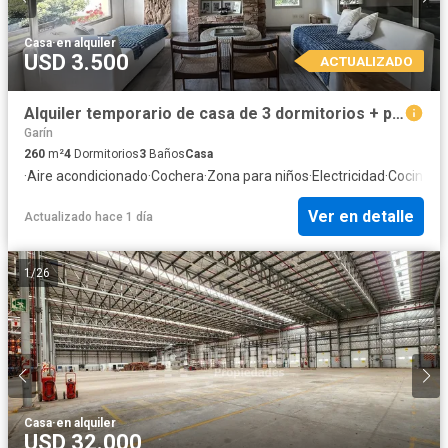
Casa
·
en alquiler
USD 3.500
ACTUALIZADO
Alquiler temporario de casa de 3 dormitorios + playroom/escritorio/4to dormitorio en Las Liebres
Garín
260
m²
4
Dormitorios
3
Baños
Casa
·
Aire acondicionado
·
Cochera
·
Zona para niños
·
Electricidad
·
Cocina e
Ver en detalle
Actualizado hace 1 día
1
/
26
Casa
·
en alquiler
USD 32.000