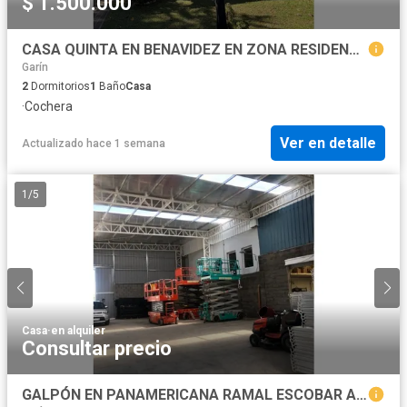
$ 1.500.000
CASA QUINTA EN BENAVIDEZ EN ZONA RESIDENCIAL
Garín
2
Dormitorios
1
Baño
Casa
·
Cochera
Ver en detalle
Actualizado hace 1 semana
1
/
5
Casa
·
en alquiler
Consultar precio
GALPÓN EN PANAMERICANA RAMAL ESCOBAR A ESTRENAR