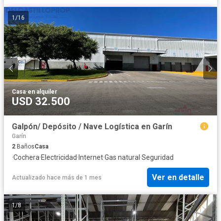
1
/
16
Casa
·
en alquiler
USD 32.500
Galpón/ Depósito / Nave Logística en Garín
Garín
2
Baños
Casa
·
Cochera
·
Electricidad
·
Internet
·
Gas natural
·
Seguridad
Ver en detalle
Actualizado hace más de 1 mes
1
/
8