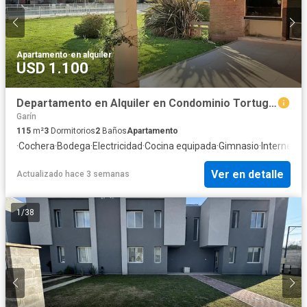
Apartamento
·
en alquiler
USD 1.100
Departamento en Alquiler en Condominio Tortugas 1, Pilar - 4 Ambientes
Garín
115
m²
3
Dormitorios
2
Baños
Apartamento
·
Cochera
·
Bodega
·
Electricidad
·
Cocina equipada
·
Gimnasio
·
Internet
·
A
Ver en detalle
Actualizado hace 3 semanas
1
/
38