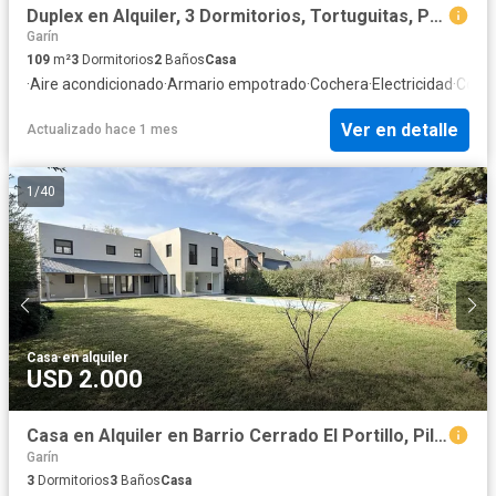
Duplex en Alquiler, 3 Dormitorios, Tortuguitas, Parque propio.
Garín
109
m²
3
Dormitorios
2
Baños
Casa
·
Aire acondicionado
·
Armario empotrado
·
Cochera
·
Electricidad
·
Cocin
Ver en detalle
Actualizado hace 1 mes
1
/
40
Casa
·
en alquiler
USD 2.000
Casa en Alquiler en Barrio Cerrado El Portillo, Pilar
Garín
3
Dormitorios
3
Baños
Casa