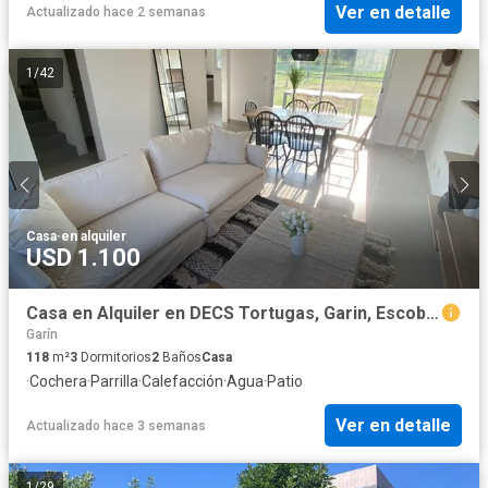
Ver en detalle
Actualizado hace 2 semanas
1
/
42
Casa
·
en alquiler
USD 1.100
Casa en Alquiler en DECS Tortugas, Garin, Escobar, G.B.A. Zona Norte, Argentina
Garín
118
m²
3
Dormitorios
2
Baños
Casa
·
Cochera
·
Parrilla
·
Calefacción
·
Agua
·
Patio
Ver en detalle
Actualizado hace 3 semanas
1
/
29