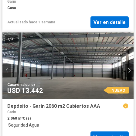
Garín
Casa
Ver en detalle
Actualizado hace 1 semana
1
/
31
Casa
·
en alquiler
USD 13.442
NUEVO
Depósito - Garin 2060 m2 Cubiertos AAA
Garín
2.060
m²
Casa
·
Seguridad
·
Agua