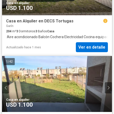
Casa
·
en alquiler
USD 1.100
Casa en Alquiler en DECS Tortugas
Garín
204
m²
3
Dormitorios
3
Baños
Casa
·
Aire acondicionado
·
Balcón
·
Cochera
·
Electricidad
·
Cocina equipada
·
J
Ver en detalle
Actualizado hace 1 mes
1
/
42
Casa
·
en alquiler
USD 1.100