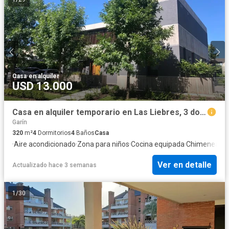
Casa
·
en alquiler
USD 13.000
Casa en alquiler temporario en Las Liebres, 3 dormitorios
Garín
320
m²
4
Dormitorios
4
Baños
Casa
·
Aire acondicionado
·
Zona para niños
·
Cocina equipada
·
Chimenea
·
Pa
Ver en detalle
Actualizado hace 3 semanas
1
/
30