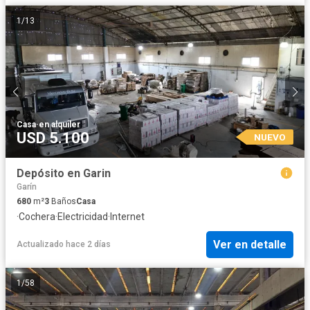
1
/
13
Casa
·
en alquiler
USD 5.100
NUEVO
Depósito en Garin
Garín
680
m²
3
Baños
Casa
·
Cochera
·
Electricidad
·
Internet
Ver en detalle
Actualizado hace 2 días
1
/
58