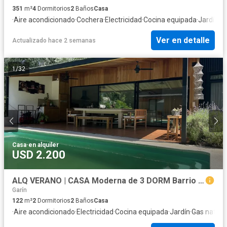
351
m²
4
Dormitorios
2
Baños
Casa
·
Aire acondicionado
·
Cochera
·
Electricidad
·
Cocina equipada
·
Jardín
·
Pa
Ver en detalle
Actualizado hace 2 semanas
1
/
32
Casa
·
en alquiler
USD 2.200
ALQ VERANO | CASA Moderna de 3 DORM Barrio Semicerrado | Maschwitz
Garín
122
m²
2
Dormitorios
2
Baños
Casa
·
Aire acondicionado
·
Electricidad
·
Cocina equipada
·
Jardín
·
Gas natura