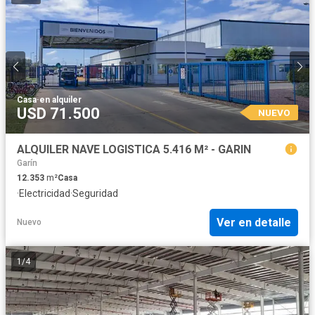
Casa
·
en alquiler
USD 71.500
NUEVO
ALQUILER NAVE LOGISTICA 5.416 M² - GARIN
Garín
12.353
m²
Casa
·
Electricidad
·
Seguridad
Ver en detalle
Nuevo
1
/
4