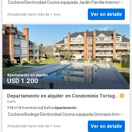
·
Cochera
·
Electricidad
·
Cocina equipada
·
Jardín
·
Parrilla
·
Internet
·
Gas n
Ver en detalle
Actualizado hace más de 1 mes
1
/
32
Apartamento
·
en alquiler
USD 1.200
Departamento en alquiler en Condominio Tortugas 1, Pilar - 4 Ambientes
Garín
115
m²
3
Dormitorios
2
Baños
Apartamento
·
Cochera
·
Bodega
·
Electricidad
·
Cocina equipada
·
Gimnasio
·
Internet
·
A
Ver en detalle
Actualizado hace más de 1 mes