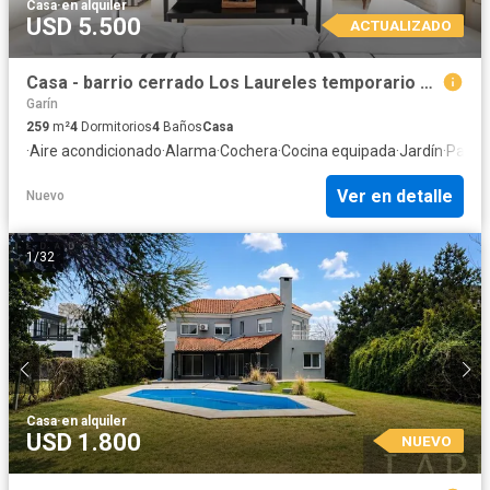
Casa
·
en alquiler
USD 5.500
ACTUALIZADO
Casa - barrio cerrado Los Laureles temporario por Enero ,Febrero, y quincenas
Garín
259
m²
4
Dormitorios
4
Baños
Casa
·
Aire acondicionado
·
Alarma
·
Cochera
·
Cocina equipada
·
Jardín
·
Parrill
Ver en detalle
Nuevo
1
/
32
Casa
·
en alquiler
USD 1.800
NUEVO