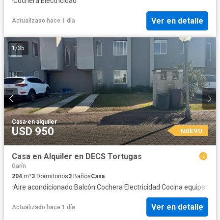
·
Cochera
·
Electricidad
Ver en detalle
Actualizado hace 1 día
1
/
35
Casa
·
en alquiler
USD 950
NUEVO
Casa en Alquiler en DECS Tortugas
Garín
204
m²
3
Dormitorios
3
Baños
Casa
·
Aire acondicionado
·
Balcón
·
Cochera
·
Electricidad
·
Cocina equipada
·
J
Ver en detalle
Actualizado hace 1 día