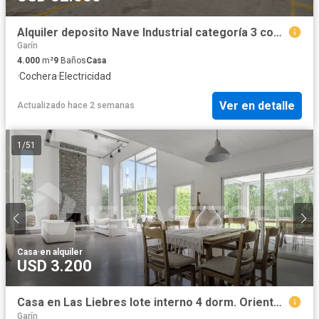
Alquiler deposito Nave Industrial categoría 3 con rociadores, gas industrial, racks, Garín Escobar
Garín
4.000
m²
9
Baños
Casa
·
Cochera
·
Electricidad
Ver en detalle
Actualizado hace 2 semanas
1
/
51
Casa
·
en alquiler
USD 3.200
Casa en Las Liebres lote interno 4 dorm. Orientacion NE
Garín