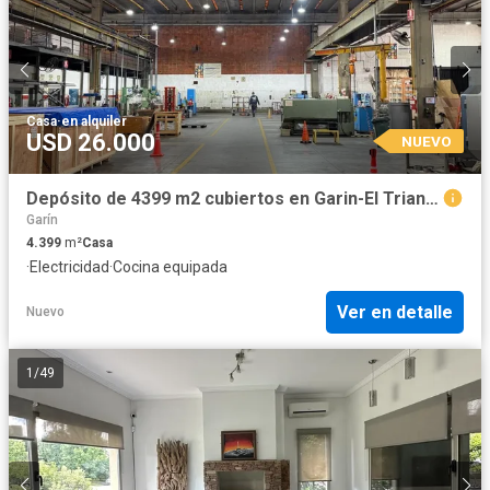
Casa
·
en alquiler
USD 26.000
NUEVO
Depósito de 4399 m2 cubiertos en Garin-El Triangulo
Garín
4.399
m²
Casa
·
Electricidad
·
Cocina equipada
Ver en detalle
Nuevo
1
/
49