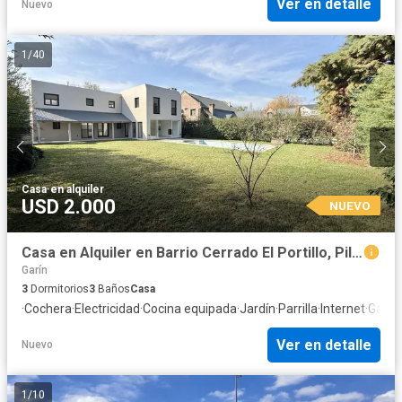
Ver en detalle
Nuevo
1
/
40
Casa
·
en alquiler
USD 2.000
NUEVO
Casa en Alquiler en Barrio Cerrado El Portillo, Pilar
Garín
3
Dormitorios
3
Baños
Casa
·
Cochera
·
Electricidad
·
Cocina equipada
·
Jardín
·
Parrilla
·
Internet
·
Gas n
Ver en detalle
Nuevo
1
/
10