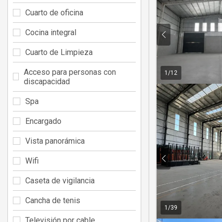
Cuarto de oficina
Cocina integral
Cuarto de Limpieza
Acceso para personas con
1
/
12
discapacidad
Spa
Encargado
Vista panorámica
Wifi
Caseta de vigilancia
Cancha de tenis
1
/
39
Televisión por cable