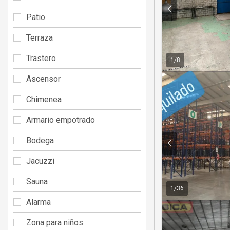
Patio
Terraza
Trastero
1
/
8
Ascensor
Chimenea
Armario empotrado
Bodega
Jacuzzi
Sauna
1
/
36
Alarma
Zona para niños