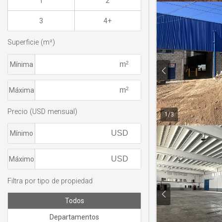
1
2
3
4+
Superficie (m²)
Mínima
Máxima
Precio (USD mensual)
1
/
3
Mínimo
Máximo
Filtra por tipo de propiedad
Todos
Departamentos