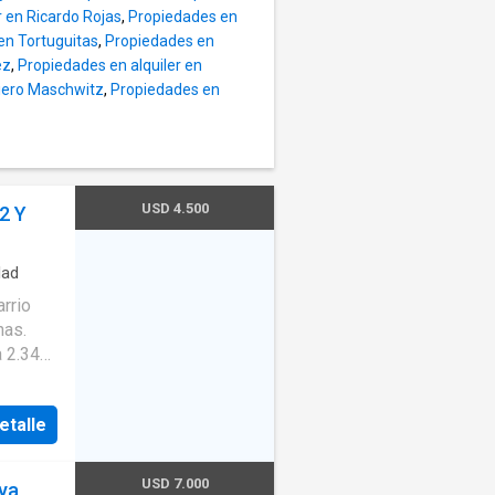
r en Ricardo Rojas
,
Propiedades en
en Tortuguitas
,
Propiedades en
2026
ez
,
Propiedades en alquiler en
nto del
niero Maschwitz
,
Propiedades en
mativa
or
USD 4.500
2 Y
dad
rrio
nas.
a 2.345
or
etalle
ruele,
USD 7.000
aya