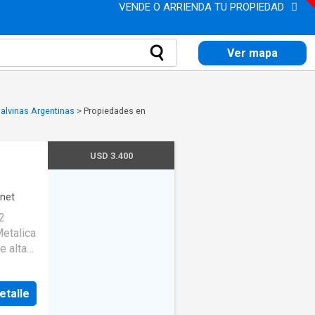
VENDE O ARRIENDA TU PROPIEDAD
Ver mapa
Malvinas Argentinas
>
Propiedades en
USD 3.400
rnet
m2
Metalica
e alta
PSI
etalle