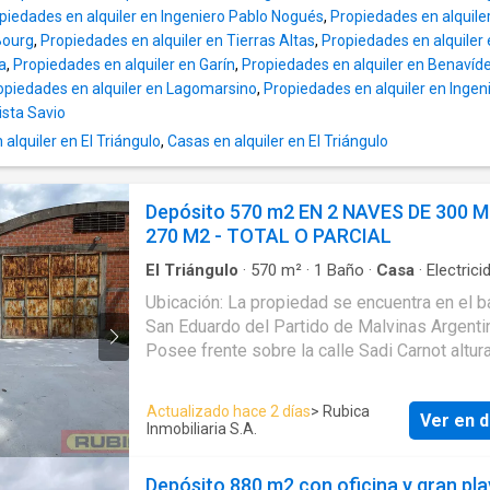
de hormigón. Iluminación. Oficinas y baños. Garantia
piedades en alquiler en Ingeniero Pablo Nogués
,
Propiedades en alquile
solicitada: seguro de caucion de alquileres.
Bourg
,
Propiedades en alquiler en Tierras Altas
,
Propiedades en alquiler 
Disponible a partir del 1 de Septiembre de 
a
,
Propiedades en alquiler en Garín
,
Propiedades en alquiler en Benavíd
Honorarios inmobiliarios: 5%+ IVA sobre mo
opiedades en alquiler en Lagomarsino
,
Propiedades en alquiler en Inge
contrato. La venta de este inmueble está sujeta a la
ista Savio
tramitación del Código de Transferencia de
lquiler en El Triángulo
,
Casas en alquiler en El Triángulo
Inmuebles (COTI) de conformidad con la nor
vigente (res AFIP 2371/08, 2439/08 y ccs) p
parte del propietario. RUBICA INMOBILIARIA
Depósito 570 m2 EN 2 NAVES DE 300 M
CMCPSI 4475
270 M2 - TOTAL O PARCIAL
El Triángulo
·
570
m²
·
1
Baño
·
Casa
·
Electrici
Ubicación: La propiedad se encuentra en el ba
San Eduardo del Partido de Malvinas Argenti
Posee frente sobre la calle Sadi Carnot altur
entre Becquerel y Bohr. Se accede desde
Panamericana tanto por bajada Av. Olivos o p
Actualizado hace 2 días
> Rubica
Ver en d
Henry Ford. A 400 metros de colectora Ramal Pilar.
Inmobiliaria S.A.
Próximo a empresas como Brascorp, Correo
Argentino, GEA, Policementos, Tecnokem, Put
Depósito 880 m2 con oficina y gran pl