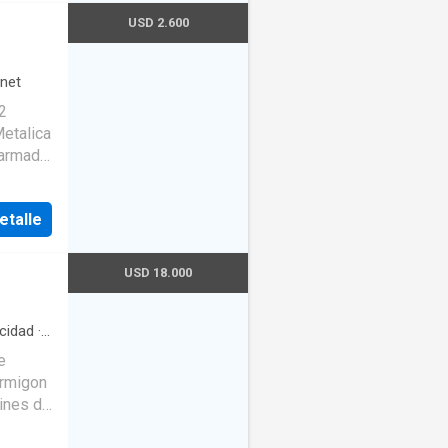
USD 2.600
rnet
m2
Metalica
 armado
i
etalle
USD 18.000
icidad
·
e
ormigon
tines de
nas en