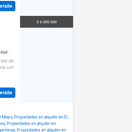
alación
etalle
U$S
$ 6.000.000
idad
·
este de
na con
CCL,
etalle
s: 60
de Mayo
,
Propiedades en alquiler en El
nes
,
Propiedades en alquiler en
a. Pisos
gentinas
,
Propiedades en alquiler en