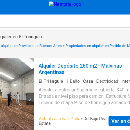
quiler en El Triángulo
alquiler en Provincia de Buenos Aires
>
Propiedades en alquiler en Partido de 
Alquiler Depósito 260 m2 - Malvinas
Argentinas
El Triángulo
·
1
Baño
·
Casa
·
Electricidad
·
Inte
Alquiler a estrenar Superficie cubierta: 340 
Entrada a nivel piso para camion Estructura 
Techos de chapa Piso de hormigón armado d
resistencia Oficinas Baño Tomas Huici CMC
5962 CUCICBA 7611
Actualizado hace 1 día
> Del Bajo Real
Ver en d
Estate