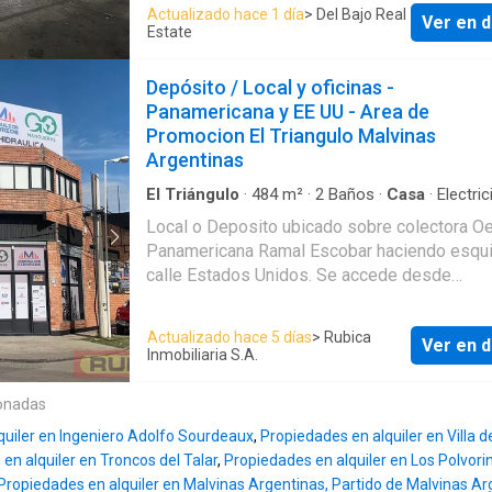
3 plantas Baños y Vestuarios Cuenta con inst
Actualizado hace 1 día
> Del Bajo Real
Ver en d
de gas - solicitar medidor Valor de Alquiler: 
Estate
18.000 + IVA mensual Tomas Huici CMCPSI 5962
CUCICBA 7611
Depósito / Local y oficinas -
Panamericana y EE UU - Area de
Promocion El Triangulo Malvinas
Argentinas
El Triángulo
·
484
m²
·
2
Baños
·
Casa
·
Electric
Calefacción
Local o Deposito ubicado sobre colectora O
Panamericana Ramal Escobar haciendo esqui
calle Estados Unidos. Se accede desde
Panamericana por bajada H Ford. Próximo a
empresas como Atlas Copco, Scania, Volvo, 
Actualizado hace 5 días
> Rubica
Ver en d
Ford, VW, Algabo, entre otras. SUPERFICIES:
Inmobiliaria S.A.
Terreno: 521 m2 aprox. Cubierta Total: 484 m2 Local
/ Deposito: 424 m2 aprox. Oficinas y servicio
onadas
m2 en PA. ZONIFICACION: C P 1 (Corredor Principal)
quiler en Ingeniero Adolfo Sourdeaux
,
Propiedades en alquiler en Villa 
DETALLES: Estructura metálica parabólica y sector
en alquiler en Troncos del Talar
,
Propiedades en alquiler en Los Polvori
de losa Paredes de ladrillo y cortina metálic
Propiedades en alquiler en Malvinas Argentinas, Partido de Malvinas Ar