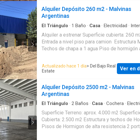
Alquiler Depósito 260 m2 - Malvinas
Argentinas
El Triángulo
·
1
Baño
·
Casa
·
Electricidad
·
Inte
Alquiler a estrenar Superficie cubierta: 260 
Entrada a nivel piso para camion Estructura 
Techos de chapa a 1 agua Piso de hormigón
de alta resistencia Oficinas Baño Tomas Huic
CMCPSI 5962 CUCICBA 7611
Actualizado hace 1 día
> Del Bajo Real
Ver en d
Estate
Alquiler Depósito 2500 m2 - Malvinas
Argentinas
El Triángulo
·
2
Baños
·
Casa
·
Cochera
·
Electr
Internet
·
Gas natural
Superficie Terreno: aprox. 4.000 m2 Superfici
Cubierta: 2.500 m2 Estructura y techos de H
Pisos de Hormigon de alta resistencia 2 por
acceso al deposito Playa de maniobras Ofici