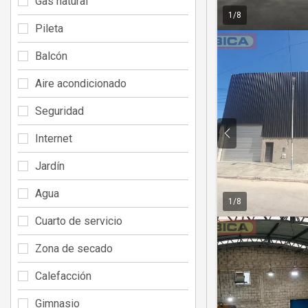
Gas natural
1
/
8
Pileta
Balcón
Aire acondicionado
Seguridad
Internet
Jardín
Agua
1
/
8
Cuarto de servicio
Zona de secado
Calefacción
Gimnasio