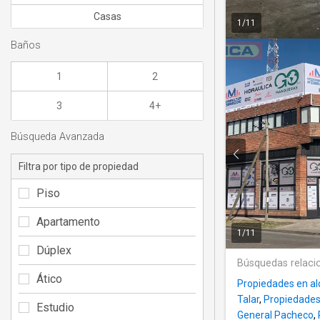
Casas
1
/
11
Baños
1
2
3
4+
Búsqueda Avanzada
Filtra por tipo de propiedad
Piso
Apartamento
1
/
11
Dúplex
Búsquedas relaci
Ático
Propiedades en al
Talar
,
Propiedades 
Estudio
General Pacheco
,