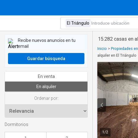
15.282 casas en al
Recibe nuevos anuncios en tu
email
Inicio
>
Propiedades en 
alquiler en El Triángulo
Guardar búsqueda
En venta
En alquiler
Ordenar por:
Dormitorios
1
/
2