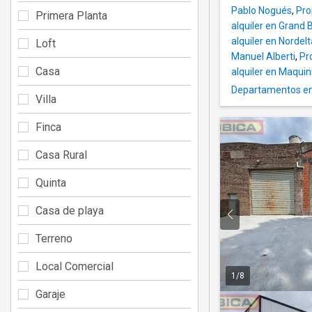
Pablo Nogués
,
Pro
Primera Planta
alquiler en Grand 
alquiler en Nordelt
Loft
Manuel Alberti
,
Pr
Casa
alquiler en Maquin
Departamentos en a
Villa
Finca
Casa Rural
Quinta
Casa de playa
Terreno
Local Comercial
1
/
8
Garaje