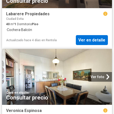
Consultar precio
Labarere Propiedades
Ciudad Evita
40
m²
1
Dormitorio
Piso
·
Cochera
·
Balcón
Ver en detalle
Actualizado hace 4 días
en
Rentola
Ver foto
Casa
·
en alquiler
Consultar precio
Veronica Espinosa