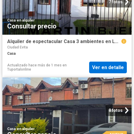
7 fotos
Casa
·
en alquiler
Consultar precio
Alquiler de espectacular Casa 3 ambientes en La Matanza Ciudad Evita
Ciudad Evita
Casa
Actualizado hace más de 1 mes
en
Ver en detalle
Tuportalonline
8 fotos
Casa
·
en alquiler