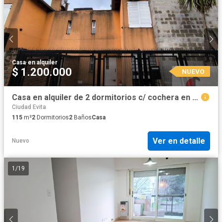
Casa
·
en alquiler
$ 1.200.000
NUEVO
Casa en alquiler de 2 dormitorios c/ cochera en Ciudad Evita BArrio Cotevi
Ciudad Evita
115
m²
2
Dormitorios
2
Baños
Casa
Ver en detalle
Nuevo
1
/
19