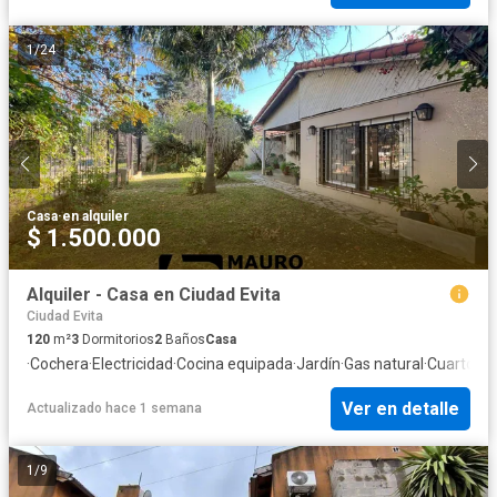
1
/
24
Casa
·
en alquiler
$ 1.500.000
Alquiler - Casa en Ciudad Evita
Ciudad Evita
120
m²
3
Dormitorios
2
Baños
Casa
·
Cochera
·
Electricidad
·
Cocina equipada
·
Jardín
·
Gas natural
·
Cuarto de 
Ver en detalle
Actualizado hace 1 semana
1
/
9