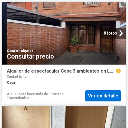
8 fotos
Casa
·
en alquiler
Consultar precio
Alquiler de espectacular Casa 3 ambientes en La Matanza Ciudad Evita
Ciudad Evita
Casa
Actualizado hace más de 1 mes
en
Ver en detalle
Tuportalonline