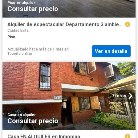
Piso
·
en alquiler
Consultar precio
Alquiler de espectacular Departamento 3 ambientes en La Matanza Ciudad Evita
Ciudad Evita
Piso
Actualizado hace más de 1 mes
en
Ver en detalle
Tuportalonline
7 fotos
Casa
·
en alquiler
Consultar precio
Casa EN ALQUILER en Inmomap