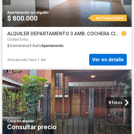
Apartamento
·
en alquiler
$ 800.000
ACTUALIZADO
ALQUILER DEPARTAMENTO 3 AMB. COCHERA CIUDAD EVITA
Ciudad Evita
2
Dormitorios
1
Baño
Apartamento
Ver en detalle
Actualizado hace 1 día
8 fotos
Casa
·
en alquiler
Consultar precio