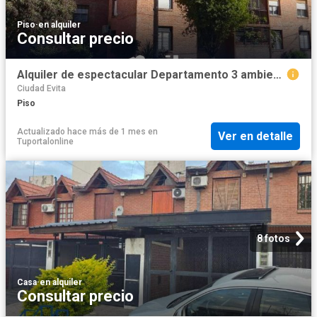
Piso
·
en alquiler
Consultar precio
Alquiler de espectacular Departamento 3 ambientes en La Matanza Ciudad Evita
Ciudad Evita
Piso
Actualizado hace más de 1 mes
en
Ver en detalle
Tuportalonline
8 fotos
Casa
·
en alquiler
Consultar precio