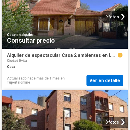
9 fotos
Casa
·
en alquiler
Consultar precio
Alquiler de espectacular Casa 2 ambientes en La Matanza Ciudad Evita
Ciudad Evita
Casa
Actualizado hace más de 1 mes
en
Ver en detalle
Tuportalonline
8 fotos