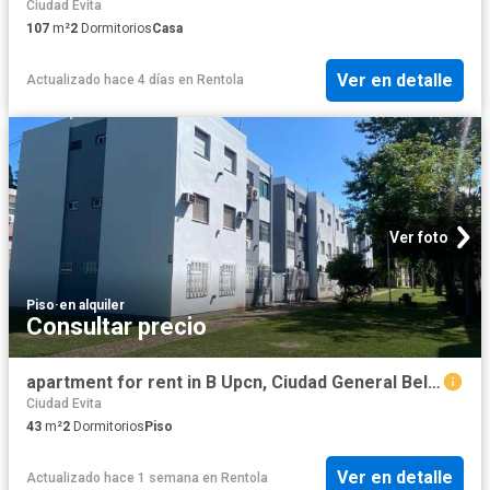
Ciudad Evita
107
m²
2
Dormitorios
Casa
Ver en detalle
Actualizado hace 4 días
en
Rentola
Ver foto
Piso
·
en alquiler
Consultar precio
apartment for rent in B Upcn, Ciudad General Belgrano, Buenos Aires, Argentina
Ciudad Evita
43
m²
2
Dormitorios
Piso
Ver en detalle
Actualizado hace 1 semana
en
Rentola