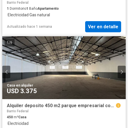
Barrio Federal
1
Dormitorio
1
Baño
Apartamento
·
Electricidad
·
Gas natural
Ver en detalle
Actualizado hace 1 semana
1
/
6
Casa
·
en alquiler
USD 3.375
Alquiler deposito 450 m2 parque empresarial con seguridad Monte Grande Esteban Echeverria
Barrio Federal
450
m²
Casa
·
Electricidad