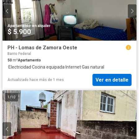
Apartamento
·
en alquiler
$ 5.900
PH - Lomas de Zamora Oeste
Barrio Federal
50
m²
Apartamento
·
Electricidad
·
Cocina equipada
·
Internet
·
Gas natural
Ver en detalle
Actualizado hace más de 1 mes
1
/
10