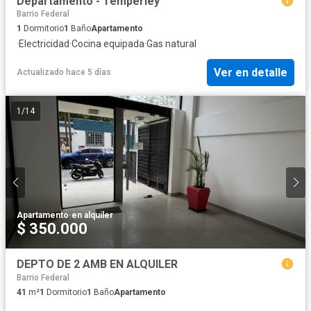
Departamento - Temperley
Barrio Federal
1
Dormitorio
1
Baño
Apartamento
·
Electricidad
·
Cocina equipada
·
Gas natural
Ver en detalle
Actualizado hace 5 días
1
/
14
Apartamento
·
en alquiler
$ 350.000
DEPTO DE 2 AMB EN ALQUILER
Barrio Federal
41
m²
1
Dormitorio
1
Baño
Apartamento