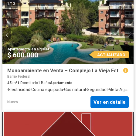
1
/
13
Apartamento
·
en alquiler
$ 600.000
ACTUALIZADO
Monoambiente en Venta – Complejo La Vieja Estación, Canning
Barrio Federal
45
m²
1
Dormitorio
1
Baño
Apartamento
·
Electricidad
·
Cocina equipada
·
Gas natural
·
Seguridad
·
Pileta
·
Agua
Ver en detalle
Nuevo