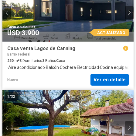
Casa
·
en alquiler
USD 3.900
ACTUALIZADO
Casa venta Lagos de Canning
Barrio Federal
250
m²
3
Dormitorios
3
Baños
Casa
·
Aire acondicionado
·
Balcón
·
Cochera
·
Electricidad
·
Cocina equipada
·
J
Ver en detalle
Nuevo
1
/
32