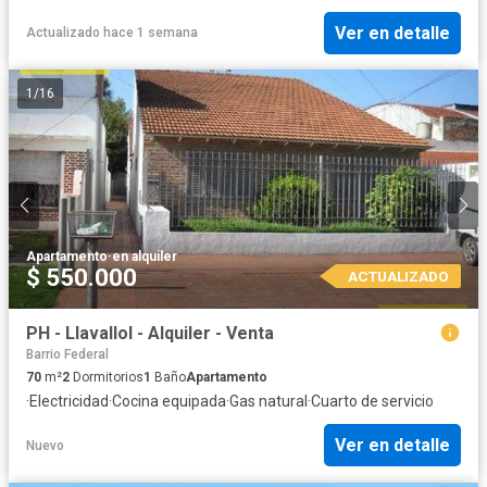
Ver en detalle
Actualizado hace 1 semana
1
/
16
Apartamento
·
en alquiler
$ 550.000
ACTUALIZADO
PH - Llavallol - Alquiler - Venta
Barrio Federal
70
m²
2
Dormitorios
1
Baño
Apartamento
·
Electricidad
·
Cocina equipada
·
Gas natural
·
Cuarto de servicio
Ver en detalle
Nuevo