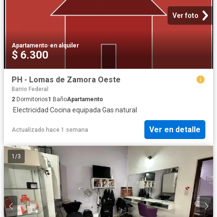
Ver foto
Apartamento
·
en alquiler
$ 6.300
PH - Lomas de Zamora Oeste
Barrio Federal
2
Dormitorios
1
Baño
Apartamento
·
Electricidad
·
Cocina equipada
·
Gas natural
Ver en detalle
Actualizado hace 1 semana
1
/
3