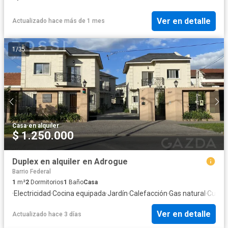
Ver en detalle
Actualizado hace más de 1 mes
1
/
35
Casa
·
en alquiler
$ 1.250.000
Duplex en alquiler en Adrogue
Barrio Federal
1
m²
2
Dormitorios
1
Baño
Casa
·
Electricidad
·
Cocina equipada
·
Jardín
·
Calefacción
·
Gas natural
·
Cuarto
Ver en detalle
Actualizado hace 3 días