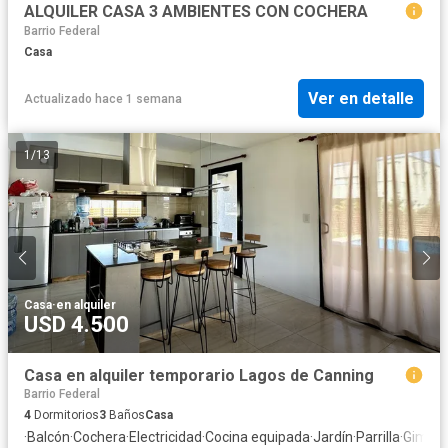
ALQUILER CASA 3 AMBIENTES CON COCHERA
Barrio Federal
Casa
Ver en detalle
Actualizado hace 1 semana
1
/
13
Casa
·
en alquiler
USD 4.500
Casa en alquiler temporario Lagos de Canning
Barrio Federal
4
Dormitorios
3
Baños
Casa
·
Balcón
·
Cochera
·
Electricidad
·
Cocina equipada
·
Jardín
·
Parrilla
·
Gimnas