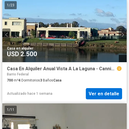
1
/
23
Casa
·
en alquiler
USD 2.500
Casa En Alquiler Anual Vista A La Laguna - Canning
Barrio Federal
700
m²
4
Dormitorios
3
Baños
Casa
Ver en detalle
Actualizado hace 1 semana
1
/
11