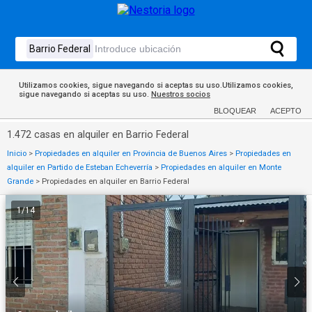
Utilizamos cookies, sigue navegando si aceptas su uso.Utilizamos cookies,
sigue navegando si aceptas su uso.
Nuestros socios
BLOQUEAR
ACEPTO
1.472 casas en alquiler en Barrio Federal
Inicio
>
Propiedades en alquiler en Provincia de Buenos Aires
>
Propiedades en
alquiler en Partido de Esteban Echeverría
>
Propiedades en alquiler en Monte
Grande
>
Propiedades en alquiler en Barrio Federal
1
/
14