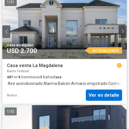
1
/
31
Casa
·
en alquiler
USD 2.700
ACTUALIZADO
Casa venta La Magdalena
Barrio Federal
487
m²
4
Dormitorios
5
Baños
Casa
·
Aire acondicionado
·
Alarma
·
Balcón
·
Armario empotrado
·
Cochera
·
El
Ver en detalle
Nuevo
1
/
32