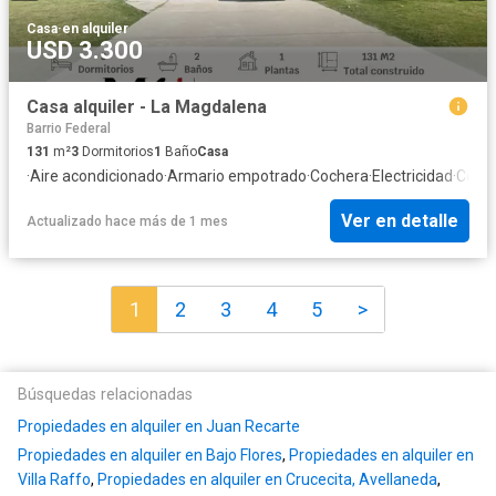
Casa
·
en alquiler
USD 3.300
Casa alquiler - La Magdalena
Barrio Federal
131
m²
3
Dormitorios
1
Baño
Casa
·
Aire acondicionado
·
Armario empotrado
·
Cochera
·
Electricidad
·
Cocin
Ver en detalle
Actualizado hace más de 1 mes
1
2
3
4
5
>
Búsquedas relacionadas
Propiedades en alquiler en Juan Recarte
Propiedades en alquiler en Bajo Flores
,
Propiedades en alquiler en
Villa Raffo
,
Propiedades en alquiler en Crucecita, Avellaneda
,