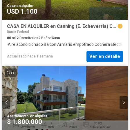
Casa
·
en alquiler
USD 1.100
CASA EN ALQUILER en Canning (E. Echeverria) CON PILETA
Barrio Federal
80
m²
2
Dormitorios
2
Baños
Casa
·
Aire acondicionado
·
Balcón
·
Armario empotrado
·
Cochera
·
Electricid
Ver en detalle
Actualizado hace 1 semana
1
/
33
Apartamento
·
en alquiler
$ 1.800.000