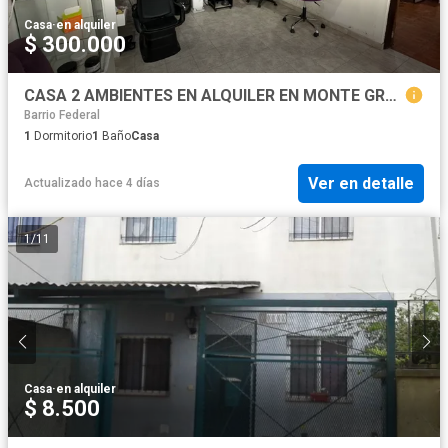
Casa
·
en alquiler
$ 300.000
CASA 2 AMBIENTES EN ALQUILER EN MONTE GRANDE
Barrio Federal
1
Dormitorio
1
Baño
Casa
Ver en detalle
Actualizado hace 4 días
1
/
11
Casa
·
en alquiler
$ 8.500