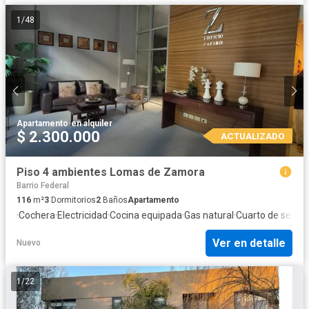
1
/
48
Apartamento
·
en alquiler
$ 2.300.000
ACTUALIZADO
Piso 4 ambientes Lomas de Zamora
Barrio Federal
116
m²
3
Dormitorios
2
Baños
Apartamento
·
Cochera
·
Electricidad
·
Cocina equipada
·
Gas natural
·
Cuarto de servic
Ver en detalle
Nuevo
1
/
22