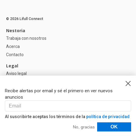
© 2026 Lifull Connect
Nestoria
Trabaja con nosotros
Acerca
Contacto
Legal
Aviso legal
Política de Privacidad
Política de Cookies
Recibe alertas por email y sé el primero en ver nuevos
anuncios
Ayuda
Preguntas
Al suscribirte aceptas los términos de la
política de privacidad
Nuestros Partners
Filtros
OK
No, gracias