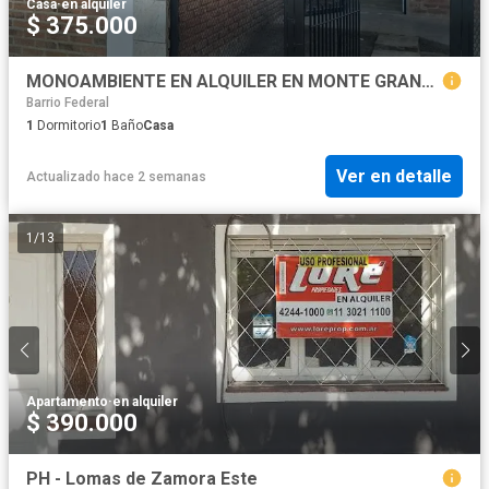
Casa
·
en alquiler
$ 375.000
MONOAMBIENTE EN ALQUILER EN MONTE GRANDE CON PATIO
Barrio Federal
1
Dormitorio
1
Baño
Casa
Ver en detalle
Actualizado hace 2 semanas
1
/
13
Apartamento
·
en alquiler
$ 390.000
PH - Lomas de Zamora Este