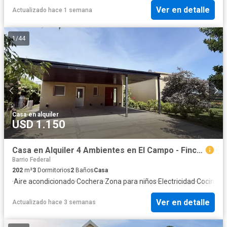
Ver en detalle
Actualizado hace 1 semana
1
/
44
Casa
·
en alquiler
USD 1.150
Casa en Alquiler 4 Ambientes en El Campo - Fincas Exclusivas Cardales
Barrio Federal
202
m²
3
Dormitorios
2
Baños
Casa
·
Aire acondicionado
·
Cochera
·
Zona para niños
·
Electricidad
·
Cocina e
Ver en detalle
Actualizado hace 3 semanas