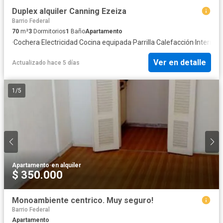
Duplex alquiler Canning Ezeiza
Barrio Federal
70
m²
3
Dormitorios
1
Baño
Apartamento
·
Cochera
·
Electricidad
·
Cocina equipada
·
Parrilla
·
Calefacción
·
Internet
·
Ver en detalle
Actualizado hace 5 días
1
/
5
Apartamento
·
en alquiler
$ 350.000
Monoambiente centrico. Muy seguro!
Barrio Federal
Apartamento