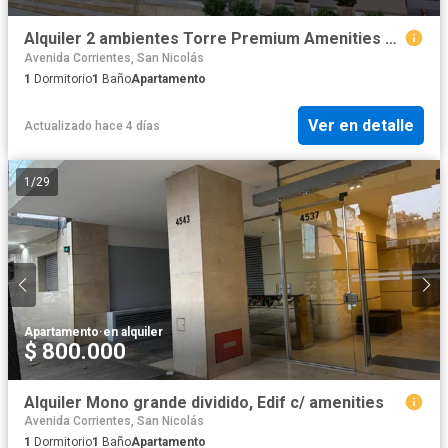
Alquiler 2 ambientes Torre Premium Amenities TOP
Avenida Corrientes, San Nicolás
1
Dormitorio
1
Baño
Apartamento
Ver en detalle
Actualizado hace 4 días
1
/
29
Apartamento
·
en alquiler
$ 800.000
Alquiler Mono grande dividido, Edif c/ amenities
Avenida Corrientes, San Nicolás
1
Dormitorio
1
Baño
Apartamento