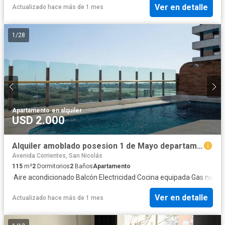
Ver en detalle
Actualizado hace más de 1 mes
1
/
28
Apartamento
·
en alquiler
USD 2.000
Alquiler amoblado posesion 1 de Mayo departamento Terraza - AMENITIES Vig24hs Pileta Gimnasio tempor
Avenida Corrientes, San Nicolás
115
m²
2
Dormitorios
2
Baños
Apartamento
·
Aire acondicionado
·
Balcón
·
Electricidad
·
Cocina equipada
·
Gas natura
Ver en detalle
Actualizado hace más de 1 mes