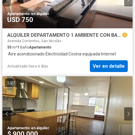
Apartamento
·
en alquiler
USD 750
ALQUILER DEPARTAMENTO 1 AMBIENTE CON BALCON TERRAZA Y PARRILLA EN PALERMO
Avenida Corrientes, San Nicolás
55
m²
1
Baño
Apartamento
·
Aire acondicionado
·
Electricidad
·
Cocina equipada
·
Internet
Ver en detalle
Actualizado hace 6 días
1
/
27
Apartamento
·
en alquiler
$ 900.000