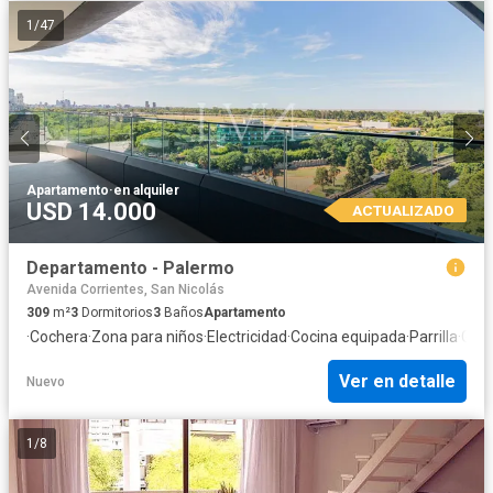
1
/
47
Apartamento
·
en alquiler
USD 14.000
ACTUALIZADO
Departamento - Palermo
Avenida Corrientes, San Nicolás
309
m²
3
Dormitorios
3
Baños
Apartamento
·
Cochera
·
Zona para niños
·
Electricidad
·
Cocina equipada
·
Parrilla
·
Gim
Ver en detalle
Nuevo
1
/
8