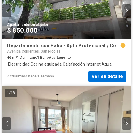
Apartamento
·
en alquiler
$ 850.000
Departamento con Patio - Apto Profesional y Comercial - Luminosa y Moderna - Bajas Expensas
Avenida Corrientes, San Nicolás
46
m²
1
Dormitorio
1
Baño
Apartamento
·
Electricidad
·
Cocina equipada
·
Calefacción
·
Internet
·
Agua
Ver en detalle
Actualizado hace 1 semana
1
/
18