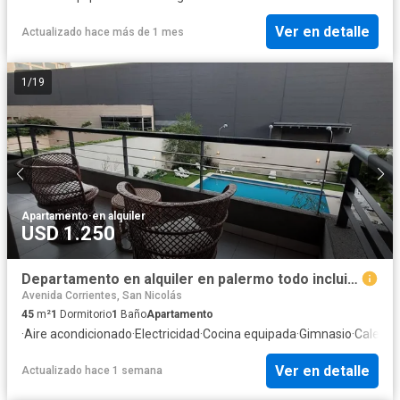
Ver en detalle
Actualizado hace más de 1 mes
1
/
19
Apartamento
·
en alquiler
USD 1.250
Departamento en alquiler en palermo todo incluido
Avenida Corrientes, San Nicolás
45
m²
1
Dormitorio
1
Baño
Apartamento
·
Aire acondicionado
·
Electricidad
·
Cocina equipada
·
Gimnasio
·
Calefac
Ver en detalle
Actualizado hace 1 semana