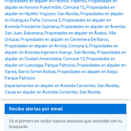
Propiedades en alquiler en Pacífico, Palermo
,
Propiedades en
alquiler en Honorio Pueyrredón, Comuna 15
,
Propiedades en
alquiler en Hipólito Yrigoyen, San Nicolás
,
Propiedades en alquiler
en Rodríguez Peña, Comuna 3
,
Propiedades en alquiler en
Avenida Presidente Quintana
,
Propiedades en alquiler en Avenida
San Juan, Balvanera
,
Propiedades en alquiler en Ávalos, Villa
Ortúzar
,
Propiedades en alquiler en Centenera Del Barco
,
Propiedades en alquiler en Arriola, Comuna 4
,
Propiedades en
alquiler en Avenida Ingeniero Huergo, San Nicolás
,
Propiedades en
alquiler en Ciudad Universitaria, Comuna 13
,
Propiedades en
alquiler en Luzuriaga, Parque Patricios
,
Propiedades en alquiler en
Varela, Barrio Simón Bolívar
,
Propiedades en alquiler en Itaqui,
Parque Patricios
Departamentos en alquiler en Avenida Corrientes, San Nicolás
,
Casas en alquiler en Avenida Corrientes, San Nicolás
Recibe alertas por email
Sé el primero en recibir nuevos anuncios que coincidan con tu
búsqueda