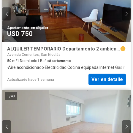
Apartamento
·
en alquiler
USD 750
ALQUILER TEMPORARIO Departamento 2 ambientes, 50m2 Kennedy 2800 Palermo Chico, CABA
Avenida Corrientes, San Nicolás
50
m²
1
Dormitorio
1
Baño
Apartamento
·
Aire acondicionado
·
Electricidad
·
Cocina equipada
·
Internet
·
Gas natur
Ver en detalle
Actualizado hace 1 semana
1
/
40