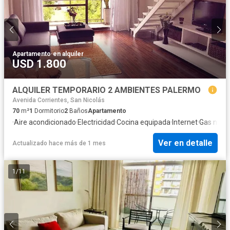
Apartamento
·
en alquiler
USD 1.800
ALQUILER TEMPORARIO 2 AMBIENTES PALERMO
Avenida Corrientes, San Nicolás
70
m²
1
Dormitorio
2
Baños
Apartamento
·
Aire acondicionado
·
Electricidad
·
Cocina equipada
·
Internet
·
Gas natur
Ver en detalle
Actualizado hace más de 1 mes
1
/
11