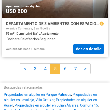
Apartamento
·
en alquiler
USD 800
DEPARTAMENTO DE 3 AMBIENTES CON ESPACIO GUARDACOCHE EN EXCELENTE ZONA
Avenida Corrientes, San Nicolás
55
m²
1
Dormitorio
1
Baño
Apartamento
·
Cochera
·
Calefacción
·
Seguridad
Ver en detalle
Actualizado hace 1 semana
<
3
4
5
6
7
>
Búsquedas relacionadas
Propiedades en alquiler en Parque Patricios
,
Propiedades en
alquiler en Lavalleja, Villa Ortúzar
,
Propiedades en alquiler en
Rusell
,
Propiedades en alquiler en Julián Álvarez, Comuna 15
,