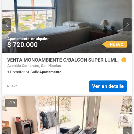
Apartamento
·
en alquiler
$ 720.000
NUEVO
VENTA MONOAMBIENTE C/BALCON SUPER LUMINOSO!
Avenida Corrientes, San Nicolás
1
Dormitorio
1
Baño
Apartamento
Ver en detalle
Nuevo
1
/
19