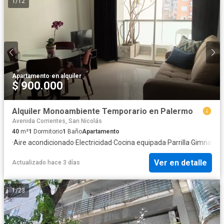
1
/
12
Apartamento
·
en alquiler
$ 900.000
Alquiler Monoambiente Temporario en Palermo
Avenida Corrientes, San Nicolás
40
m²
1
Dormitorio
1
Baño
Apartamento
·
Aire acondicionado
·
Electricidad
·
Cocina equipada
·
Parrilla
·
Gimnasio
·
Ver en detalle
Actualizado hace 3 días
1
/
23