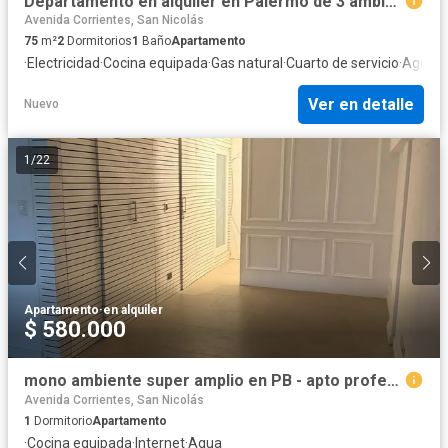
Departamento en alquiler en Palermo de 3 ambientes con dependencia
Avenida Corrientes, San Nicolás
75
m²
2
Dormitorios
1
Baño
Apartamento
·
Electricidad
·
Cocina equipada
·
Gas natural
·
Cuarto de servicio
·
Agua
Ver en detalle
Nuevo
1
/
22
Apartamento
·
en alquiler
$ 580.000
mono ambiente super amplio en PB - apto profesional - a metros de av. del libertador
Avenida Corrientes, San Nicolás
1
Dormitorio
Apartamento
·
Cocina equipada
·
Internet
·
Agua