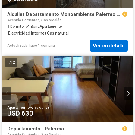
Alquiler Departamento Monoambiente Palermo Nuevo
Avenida Corrientes, San Nicolás
1
Dormitorio
1
Baño
Apartamento
·
Electricidad
·
Internet
·
Gas natural
Ver en detalle
Actualizado hace 1 semana
1
/
12
Apartamento
·
en alquiler
USD 630
Departamento - Palermo
Avenida Corrientes, San Nicolás