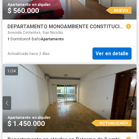
Apartamento
·
en alquiler
$ 560.000
NUEVO
DEPARTAMENTO MONOAMBIENTE CONSTITUCION CON BALCON
Avenida Corrientes, San Nicolás
1
Dormitorio
1
Baño
Apartamento
Ver en detalle
Actualizado hace 2 días
1
/
24
Apartamento
·
en alquiler
$ 1.450.000
ACTUALIZADO