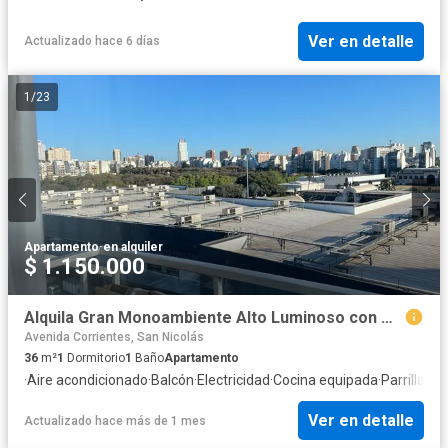
Ver en detalle
Actualizado hace 6 días
1
/
23
Apartamento
·
en alquiler
$ 1.150.000
Alquila Gran Monoambiente Alto Luminoso con muebles - Palermo Nuevo
Avenida Corrientes, San Nicolás
36
m²
1
Dormitorio
1
Baño
Apartamento
·
Aire acondicionado
·
Balcón
·
Electricidad
·
Cocina equipada
·
Parrilla
·
Int
Ver en detalle
Actualizado hace más de 1 mes