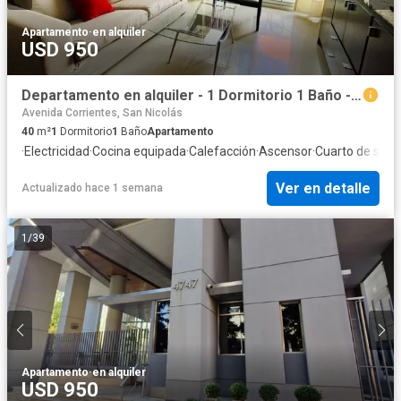
Apartamento
·
en alquiler
USD 950
Departamento en alquiler - 1 Dormitorio 1 Baño - Palermo
Avenida Corrientes, San Nicolás
40
m²
1
Dormitorio
1
Baño
Apartamento
·
Electricidad
·
Cocina equipada
·
Calefacción
·
Ascensor
·
Cuarto de servi
Ver en detalle
Actualizado hace 1 semana
1
/
39
Apartamento
·
en alquiler
USD 950