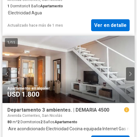
1
Dormitorio
1
Baño
Apartamento
·
Electricidad
·
Agua
Ver en detalle
Actualizado hace más de 1 mes
1
/
11
Apartamento
·
en alquiler
USD 1.800
Departamento 3 ambientes. | DEMARIA 4500
Avenida Corrientes, San Nicolás
80
m²
2
Dormitorios
2
Baños
Apartamento
·
Aire acondicionado
·
Electricidad
·
Cocina equipada
·
Internet
·
Gas natur