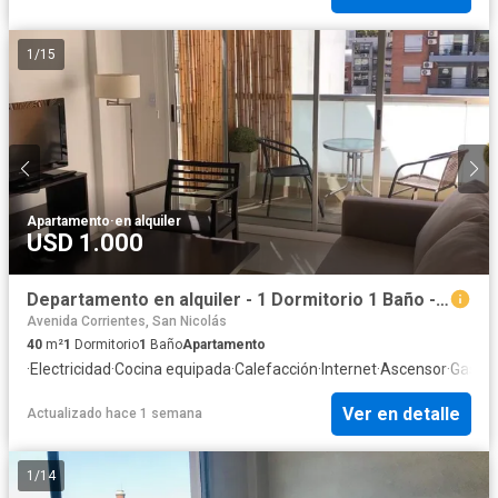
1
/
15
Apartamento
·
en alquiler
USD 1.000
Departamento en alquiler - 1 Dormitorio 1 Baño - Palermo
Avenida Corrientes, San Nicolás
40
m²
1
Dormitorio
1
Baño
Apartamento
·
Electricidad
·
Cocina equipada
·
Calefacción
·
Internet
·
Ascensor
·
Gas na
Ver en detalle
Actualizado hace 1 semana
1
/
14