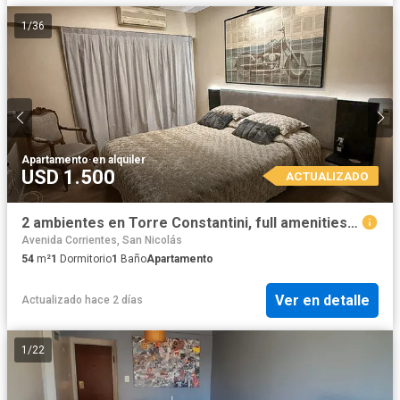
1
/
36
Apartamento
·
en alquiler
USD 1.500
ACTUALIZADO
2 ambientes en Torre Constantini, full amenities, seguridad 24 hs
Avenida Corrientes, San Nicolás
54
m²
1
Dormitorio
1
Baño
Apartamento
Ver en detalle
Actualizado hace 2 días
1
/
22