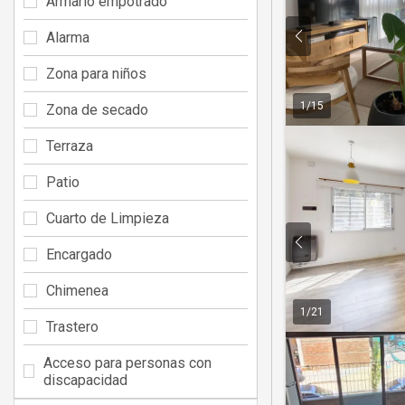
Armario empotrado
Alarma
Zona para niños
1
/
15
Zona de secado
Terraza
Patio
Cuarto de Limpieza
Encargado
Chimenea
1
/
21
Trastero
Acceso para personas con
discapacidad