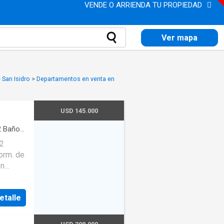
VENDE O ARRIENDA TU PROPIEDAD
Ver mapa
 San Isidro
>
Departamentos en venta en
USD 145.000
2
Baños
·
Cocina
Dorm. de
en
5m;
 Patio
etalle
acio del
común.