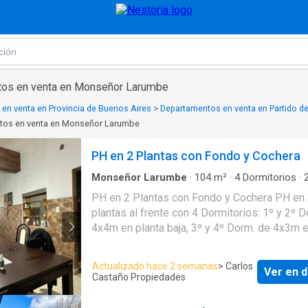
tos en venta en Monseñor Larumbe
en venta en Provincia de Buenos Aires
>
Departamentos en venta en Partido de
tos en venta en Monseñor Larumbe
PH en 2 Plantas con Fondo y Cochera
Monseñor Larumbe
·
104
m²
·
4
Dormitorios
·
·
Apartamento
·
Balcón
·
Cochera
·
Electricidad
PH en 2 Plantas con Fondo y Cochera PH en 2
equipada
·
Gas natural
·
Cuarto de servicio
plantas al frente con 4 Dormitorios: 1º y 2º 
4x4m en planta baja, 3º y 4º Dorm. de 4x3m 
planta alta; 2 Baños; Living-Comedor de 6x3,
Cocina de 3x2m y Comedor Diario de 3,5x3m;
Actualizado hace 2 semanas
> Carlos
Ver en d
de 7x6m + Cochera para 1 auto. Detalles
Castaño Propiedades
adicionales: El PH no tiene expensas. El esp
Jardín y Cochera del frente son espacio en 