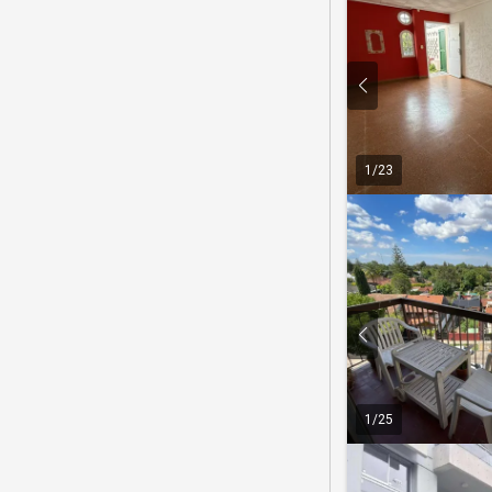
1
/
23
1
/
25