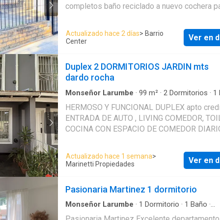
completos baño reciclado a nuevo cochera p
auto patio con parrilla y entrada de servicio, 
buena ubicación a una cuadra de Acá. Flemm
Actualizado hace 2 días
> Barrio
Ver en d
residencial y tranquila
Center
Duplex 2 DORMITORIOS JARDIN mts
dardo rocha
Monseñor Larumbe
·
99
m²
·
2
Dormitorios
·
1
Apartamento
·
Cochera
·
Electricidad
·
Cocina e
HERMOSO Y FUNCIONAL DUPLEX apto credi
·
Jardín
·
Gas natural
·
Cuarto de servicio
ENTRADA DE AUTO , LIVING COMEDOR, TOI
COCINA CON ESPACIO DE COMEDOR DIARI
SALIDA A JARDIN DE 6 MTS DE LARGO . HERMOSA
ESCALERA DE MADERA , PRIMER PISO: DO
Actualizado hace 1 semana
>
Ver en d
AMPLIOS DORMITORIOS DE 4 X 3 APROX 
Marinetti Propiedades
PLACARD , Y BAÑO COMPLETO VARIOS L
DE GUARDADO UBICACION : 300 MTS DE DARDO
Pasionaria Martinez 1 dormitorio
ROCHA , 9 CUADRAS DE PANAMERICANA ,
Monseñor Larumbe
·
1
Dormitorio
·
1
Baño
·
Apartamento
·
Cochera
·
Electricidad
·
Calefacc
Pasionaria Martinez Excelente departamento de 2