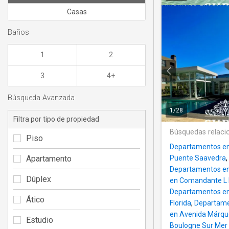
Casas
Baños
1
2
3
4+
Búsqueda Avanzada
1
/
28
Filtra por tipo de propiedad
Búsquedas relaci
Piso
Departamentos en
Apartamento
Puente Saavedra
,
Departamentos en
Dúplex
en Comandante L 
Departamentos en 
Ático
Florida
,
Departamen
en Avenida Márq
Estudio
Boulogne Sur Mer