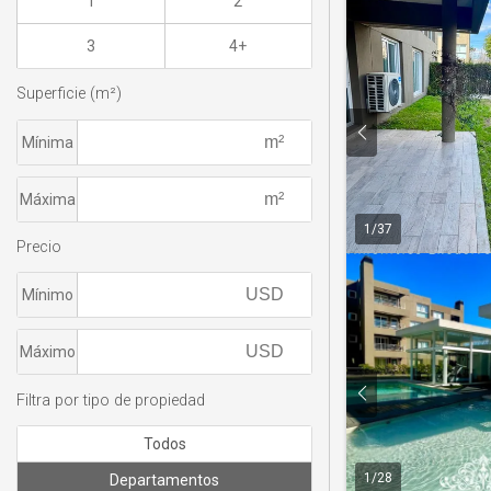
1
2
3
4+
Superficie (m²)
Mínima
Máxima
1
/
37
Precio
Mínimo
Máximo
Filtra por tipo de propiedad
Todos
1
/
28
Departamentos