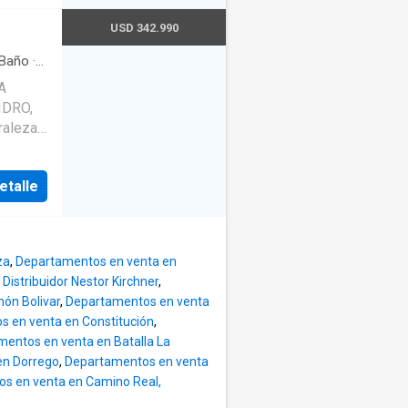
 vida al
g
USD 342.990
ara
rincipal
Baño
·
Bodega
·
era
A
zzi -
io
·
Cuarto
stuarios
oleda
raleza.
dad
ceso a
pensado
a de
onaria
 un
etalle
a tu
 aire
raza
ol de
g
os
icado en
ara
eden
za
,
Departamentos en venta en
pción,
vo la
os
istribuidor Nestor Kirchner
,
rmitorio
tivo.
za de
ón Bolivar
,
Departamentos en venta
ario.
tral.
 en venta en Constitución
,
lizadas
entos en venta en Batalla La
r
cies
en Dorrego
,
Departamentos en venta
itectura
do
os
s en venta en Camino Real,
banas
eden