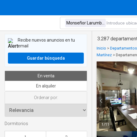
3.287 departamen
Recibe nuevos anuncios en tu
email
Inicio
>
Departamentos 
Martínez
>
Departamen
Guardar búsqueda
En venta
En alquiler
Ordenar por:
Dormitorios
1
/
11