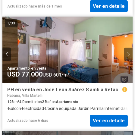
Ver en detalle
Actualizado hace más de 1 mes
1
/
33
Apartamento
·
en venta
USD 77.000
USD 601/m²
PH en venta en José León Suárez 8 amb a Refaccionar, 2 plantas 4 dorm multifamiliar Villa Ballester
Habana, Villa Martelli
128
m²
4
Dormitorios
2
Baños
Apartamento
·
Balcón
·
Electricidad
·
Cocina equipada
·
Jardín
·
Parrilla
·
Internet
·
Gas nat
Ver en detalle
Actualizado hace 6 días