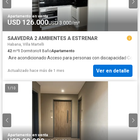
Apartamento
·
en venta
USD 126.000
USD 3.000/m²
SAAVEDRA 2 AMBIENTES A ESTRENAR
Habana, Villa Martelli
42
m²
1
Dormitorio
1
Baño
Apartamento
·
Aire acondicionado
·
Acceso para personas con discapacidad
·
Cocin
Ver en detalle
Actualizado hace más de 1 mes
1
/
10
Apartamento
·
en venta