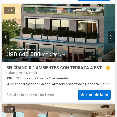
1
/
16
Apartamento
·
en venta
USD 640.000
USD 2.782/m²
BELGRANO R 4 AMBIENTES CON TERRAZA A ESTRENAR
Habana, Villa Martelli
230
m²
3
Dormitorios
3
Baños
Apartamento
·
Aire acondicionado
·
Balcón
·
Armario empotrado
·
Cochera
·
Electricid
Ver en detalle
Actualizado hace más de 1 mes
1
/
19