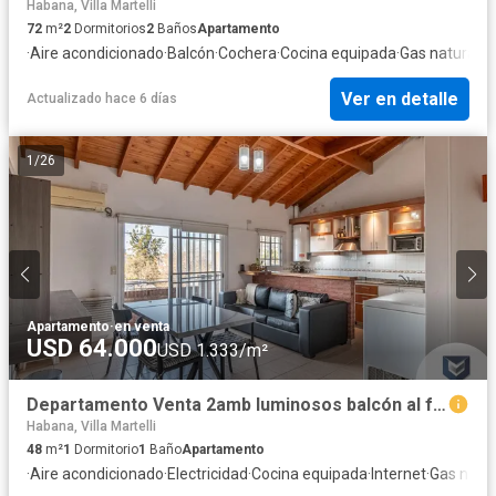
Habana, Villa Martelli
72
m²
2
Dormitorios
2
Baños
Apartamento
·
Aire acondicionado
·
Balcón
·
Cochera
·
Cocina equipada
·
Gas natural
Ver en detalle
Actualizado hace 6 días
1
/
26
Apartamento
·
en venta
USD 64.000
USD 1.333/m²
Departamento Venta 2amb luminosos balcón al frente, escritorio baulera, segundo piso x escalera
Habana, Villa Martelli
48
m²
1
Dormitorio
1
Baño
Apartamento
·
Aire acondicionado
·
Electricidad
·
Cocina equipada
·
Internet
·
Gas natur