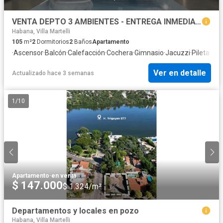
VENTA DEPTO 3 AMBIENTES - ENTREGA INMEDIATA - BELGRANO
Habana, Villa Martelli
105
m²
2
Dormitorios
2
Baños
Apartamento
·
Ascensor
·
Balcón
·
Calefacción
·
Cochera
·
Gimnasio
·
Jacuzzi
·
Pileta
·
Sa
Ver en detalle
Actualizado hace 3 semanas
1
/
10
Apartamento
·
en venta
$ 147.000
$ 1.324/m²
Departamentos y locales en pozo
Habana, Villa Martelli