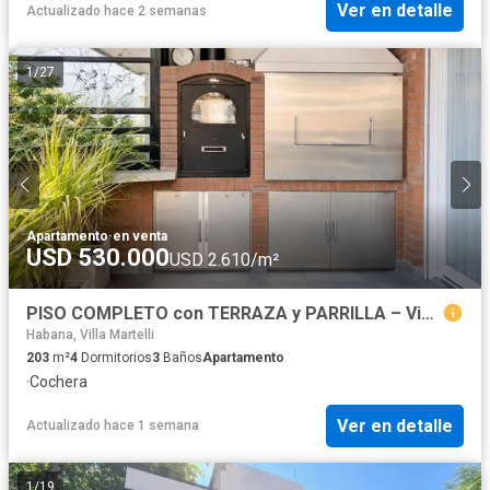
Ver en detalle
Actualizado hace 2 semanas
1
/
27
Apartamento
·
en venta
USD 530.000
USD 2.610/m²
PISO COMPLETO con TERRAZA y PARRILLA – Vista abierta, COCHERA CUBIERTA | Villa Urquiza
Habana, Villa Martelli
203
m²
4
Dormitorios
3
Baños
Apartamento
·
Cochera
Ver en detalle
Actualizado hace 1 semana
1
/
19