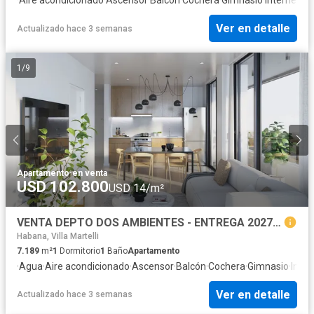
Ver en detalle
Actualizado hace 3 semanas
1
/
9
Apartamento
·
en venta
USD 102.800
USD 14/m²
VENTA DEPTO DOS AMBIENTES - ENTREGA 2027 AGOSTO- FINANCIACIÓN
Habana, Villa Martelli
7.189
m²
1
Dormitorio
1
Baño
Apartamento
·
Agua
·
Aire acondicionado
·
Ascensor
·
Balcón
·
Cochera
·
Gimnasio
·
Inter
Ver en detalle
Actualizado hace 3 semanas