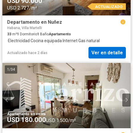
USD 90.000
ACTUALIZADO
USD 2.727/m²
Departamento en Nuñez
Habana, Villa Martelli
33
m²
1
Dormitorio
1
Baño
Apartamento
·
Electricidad
·
Cocina equipada
·
Internet
·
Gas natural
Ver en detalle
Actualizado hace 2 días
1
/
34
Apartamento
·
en venta
USD 180.000
USD 1.500/m²