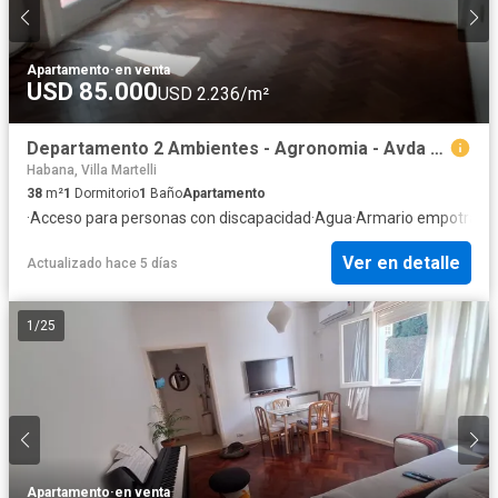
Apartamento
·
en venta
USD 85.000
USD 2.236/m²
Departamento 2 Ambientes - Agronomia - Avda Nazca 3575 - Piso 1ero
Habana, Villa Martelli
38
m²
1
Dormitorio
1
Baño
Apartamento
·
Acceso para personas con discapacidad
·
Agua
·
Armario empotrado
Ver en detalle
Actualizado hace 5 días
1
/
25
Apartamento
·
en venta