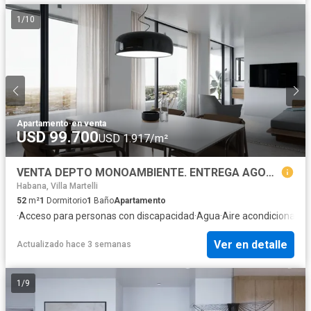
1
/
10
Apartamento
·
en venta
USD 99.700
USD 1.917/m²
VENTA DEPTO MONOAMBIENTE. ENTREGA AGOSTO 2027. FINANCIACIÓN
Habana, Villa Martelli
52
m²
1
Dormitorio
1
Baño
Apartamento
·
Acceso para personas con discapacidad
·
Agua
·
Aire acondicionado
·
Ver en detalle
Actualizado hace 3 semanas
1
/
9