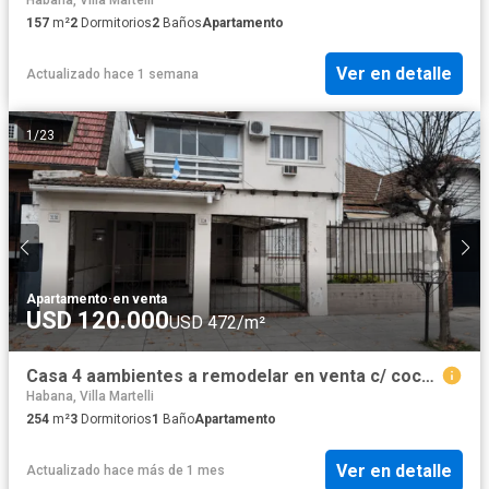
157
m²
2
Dormitorios
2
Baños
Apartamento
Ver en detalle
Actualizado hace 1 semana
1
/
23
Apartamento
·
en venta
USD 120.000
USD 472/m²
Casa 4 aambientes a remodelar en venta c/ cochera en Villa San Andrés
Habana, Villa Martelli
254
m²
3
Dormitorios
1
Baño
Apartamento
Ver en detalle
Actualizado hace más de 1 mes