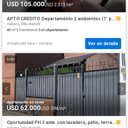
USD 105.000
USD 2.333/m²
APTO CREDITO Departamento 2 ambientes (1° piso x escalera) en venta en Coghlan
Habana, Villa Martelli
45
m²
1
Dormitorio
1
Baño
Apartamento
Ver en detalle
Actualizado hace 1 semana
1
/
40
Apartamento
·
en venta
USD 62.000
USD 394/m²
Oportunidad PH 3 amb. con lavadero, patio, terraza y garage en Villa Libertad
Habana, Villa Martelli