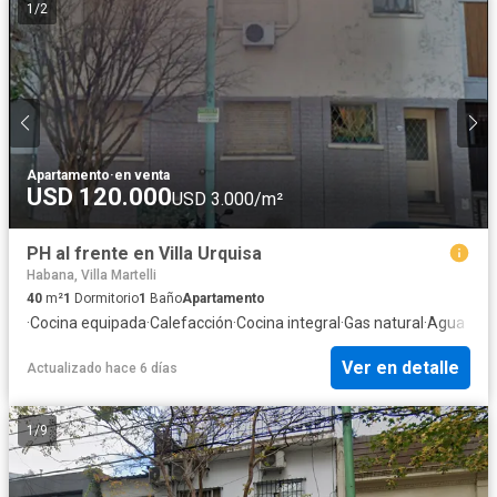
1
/
2
Apartamento
·
en venta
USD 120.000
USD 3.000/m²
PH al frente en Villa Urquisa
Habana, Villa Martelli
40
m²
1
Dormitorio
1
Baño
Apartamento
·
Cocina equipada
·
Calefacción
·
Cocina integral
·
Gas natural
·
Agua
Ver en detalle
Actualizado hace 6 días
1
/
9