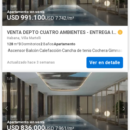
Apartamento
·
en venta
USD 991.100
USD 7.742/m²
VENTA DEPTO CUATRO AMBIENTES - ENTREGA INMEDIATA - BELGRANO
Habana, Villa Martelli
128
m²
3
Dormitorios
2
Baños
Apartamento
·
Ascensor
·
Balcón
·
Calefacción
·
Cancha de tenis
·
Cochera
·
Gimnasio
·
J
Ver en detalle
Actualizado hace 3 semanas
1
/
5
Apartamento
·
en venta
USD 836.000
USD 7.961/m²