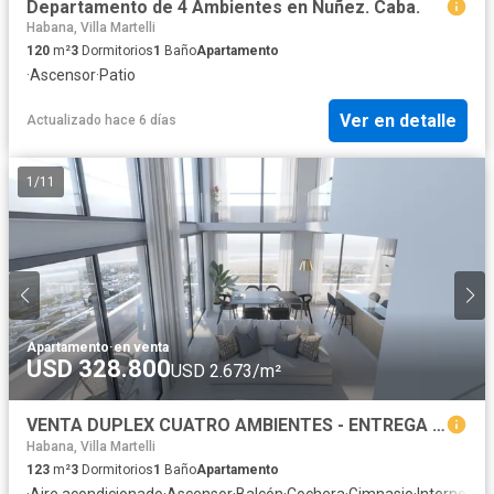
Departamento de 4 Ambientes en Nuñez. Caba.
Habana, Villa Martelli
120
m²
3
Dormitorios
1
Baño
Apartamento
·
Ascensor
·
Patio
Ver en detalle
Actualizado hace 6 días
1
/
11
Apartamento
·
en venta
USD 328.800
USD 2.673/m²
VENTA DUPLEX CUATRO AMBIENTES - ENTREGA AGOSTO 2027- FINANCIACIÓN
Habana, Villa Martelli
123
m²
3
Dormitorios
1
Baño
Apartamento
·
Aire acondicionado
·
Ascensor
·
Balcón
·
Cochera
·
Gimnasio
·
Internet
·
Ja