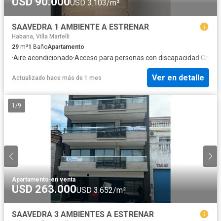
USD 90.000
USD 3.103/m²
SAAVEDRA 1 AMBIENTE A ESTRENAR
Habana, Villa Martelli
29
m²
1
Baño
Apartamento
·
Aire acondicionado
·
Acceso para personas con discapacidad
·
Cocin
Ver en detalle
Actualizado hace más de 1 mes
1
/
9
Apartamento
·
en venta
USD 263.000
USD 3.652/m²
SAAVEDRA 3 AMBIENTES A ESTRENAR