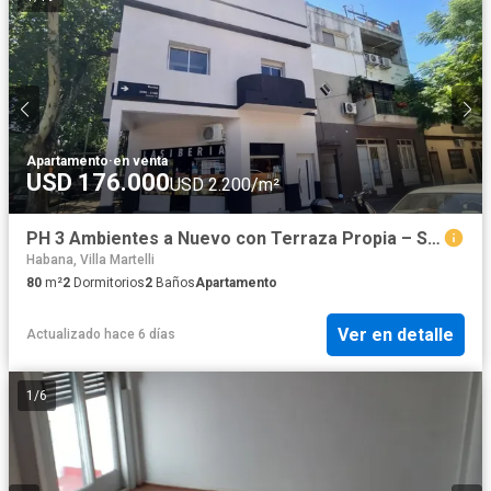
Apartamento
·
en venta
USD 176.000
USD 2.200/m²
PH 3 Ambientes a Nuevo con Terraza Propia – Sin Expensas Apto Crédito
Habana, Villa Martelli
80
m²
2
Dormitorios
2
Baños
Apartamento
Ver en detalle
Actualizado hace 6 días
1
/
6