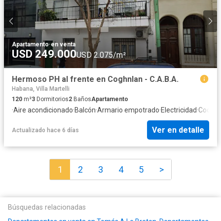
Apartamento
·
en venta
USD 249.000
USD 2.075/m²
Hermoso PH al frente en Coghnlan - C.A.B.A.
Habana, Villa Martelli
120
m²
3
Dormitorios
2
Baños
Apartamento
·
Aire acondicionado
·
Balcón
·
Armario empotrado
·
Electricidad
·
Cocina
Ver en detalle
Actualizado hace 6 días
1
2
3
4
5
>
Búsquedas relacionadas