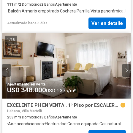
111
m²
2
Dormitorios
2
Baños
Apartamento
·
Balcón
·
Armario empotrado
·
Cochera
·
Parrilla
·
Vista panorámica
·
Agu
Ver en detalle
Actualizado hace 6 días
1
/
18
Apartamento
·
en venta
USD 348.000
USD 1.375/m²
EXCELENTE PH EN VENTA . 1º Piso por ESCALERA . ESTACIÓN VICENTE LOPEZ
Habana, Villa Martelli
253
m²
3
Dormitorios
3
Baños
Apartamento
·
Aire acondicionado
·
Electricidad
·
Cocina equipada
·
Gas natural