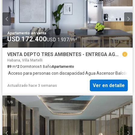
Apartamento
·
en venta
USD 172.400
USD 1.937/m²
VENTA DEPTO TRES AMIBENTES - ENTREGA AGOSTO 2027 - FINANCIACIÓN
Habana, Villa Martelli
89
m²
2
Dormitorios
1
Baño
Apartamento
·
Acceso para personas con discapacidad
·
Agua
·
Ascensor
·
Balcón
·
Ca
Ver en detalle
Actualizado hace 3 semanas
1
/
6