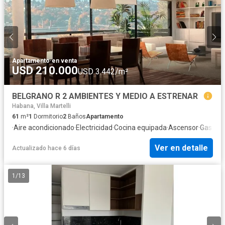
Apartamento
·
en venta
USD 210.000
USD 3.442/m²
BELGRANO R 2 AMBIENTES Y MEDIO A ESTRENAR
Habana, Villa Martelli
61
m²
1
Dormitorio
2
Baños
Apartamento
·
Aire acondicionado
·
Electricidad
·
Cocina equipada
·
Ascensor
·
Gas nat
Ver en detalle
Actualizado hace 6 días
1
/
13