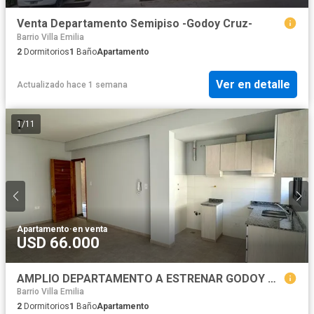
Venta Departamento Semipiso -Godoy Cruz-
Barrio Villa Emilia
2
Dormitorios
1
Baño
Apartamento
Ver en detalle
Actualizado hace 1 semana
1
/
11
Apartamento
·
en venta
USD 66.000
AMPLIO DEPARTAMENTO A ESTRENAR GODOY CRUZ
Barrio Villa Emilia
2
Dormitorios
1
Baño
Apartamento