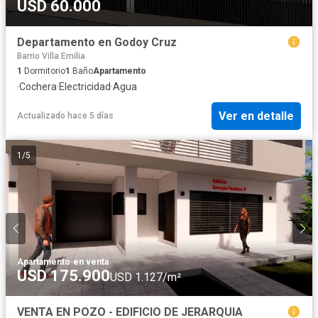
USD 60.000
Departamento en Godoy Cruz
Barrio Villa Emilia
1
Dormitorio
1
Baño
Apartamento
·
Cochera
·
Electricidad
·
Agua
Ver en detalle
Actualizado hace 5 días
1
/
5
Apartamento
·
en venta
USD 175.900
USD 1.127/m²
VENTA EN POZO - EDIFICIO DE JERARQUIA