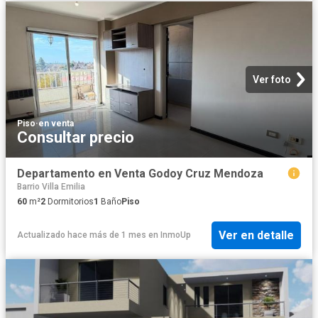
Ver foto
Piso
·
en venta
Consultar precio
Departamento en Venta Godoy Cruz Mendoza
Barrio Villa Emilia
60
m²
2
Dormitorios
1
Baño
Piso
Ver en detalle
Actualizado hace más de 1 mes
en
InmoUp