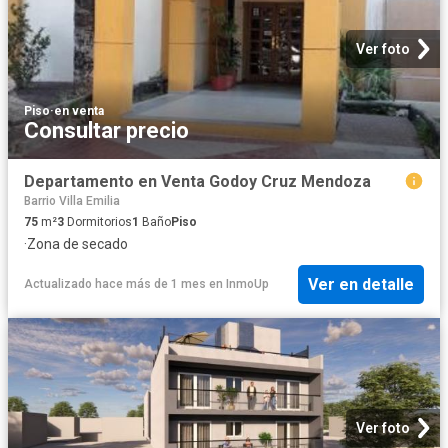
Ver foto
Piso
·
en venta
Consultar precio
Departamento en Venta Godoy Cruz Mendoza
Barrio Villa Emilia
75
m²
3
Dormitorios
1
Baño
Piso
·
Zona de secado
Ver en detalle
Actualizado hace más de 1 mes
en
InmoUp
Ver foto