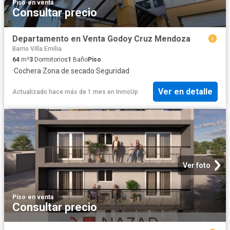
Piso
·
en venta
Consultar precio
Departamento en Venta Godoy Cruz Mendoza
Barrio Villa Emilia
64
m²
3
Dormitorios
1
Baño
Piso
·
Cochera
·
Zona de secado
·
Seguridad
Ver en detalle
Actualizado hace más de 1 mes
en
InmoUp
Ver foto
Piso
·
en venta
Consultar precio