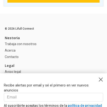
© 2026 Lifull Connect
Nestoria
Trabaja con nosotros
Acerca
Contacto
Legal
Aviso legal
Política de Privacidad
Política de Cookies
Recibe alertas por email y sé el primero en ver nuevos
anuncios
Ayuda
Preguntas
Al suscribirte aceptas los términos de la
política de privacidad
Nuestros Partners