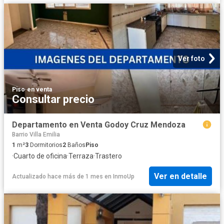
Ver foto
Piso
·
en venta
Consultar precio
Departamento en Venta Godoy Cruz Mendoza
Barrio Villa Emilia
1
m²
3
Dormitorios
2
Baños
Piso
·
Cuarto de oficina
·
Terraza
·
Trastero
Ver en detalle
Actualizado hace más de 1 mes
en
InmoUp