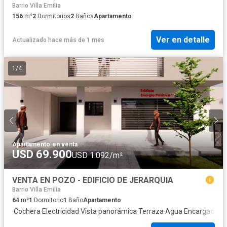
Barrio Villa Emilia
156
m²
2
Dormitorios
2
Baños
Apartamento
Ver en detalle
Actualizado hace más de 1 mes
1
/
4
Apartamento
·
en venta
USD 69.900
USD 1.092/m²
VENTA EN POZO - EDIFICIO DE JERARQUIA
Barrio Villa Emilia
64
m²
1
Dormitorio
1
Baño
Apartamento
·
Cochera
·
Electricidad
·
Vista panorámica
·
Terraza
·
Agua
·
Encargado
·
Pa