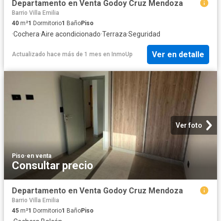
Departamento en Venta Godoy Cruz Mendoza
Barrio Villa Emilia
40
m²
1
Dormitorio
1
Baño
Piso
·
Cochera
·
Aire acondicionado
·
Terraza
·
Seguridad
Ver en detalle
Actualizado hace más de 1 mes
en
InmoUp
Ver foto
Piso
·
en venta
Consultar precio
Departamento en Venta Godoy Cruz Mendoza
Barrio Villa Emilia
45
m²
1
Dormitorio
1
Baño
Piso