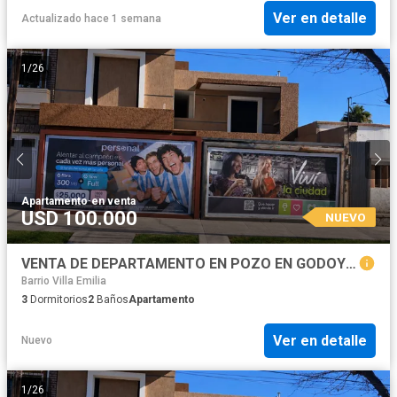
Ver en detalle
Actualizado hace 1 semana
1
/
26
Apartamento
·
en venta
USD 100.000
NUEVO
VENTA DE DEPARTAMENTO EN POZO EN GODOY CRUZ
Barrio Villa Emilia
3
Dormitorios
2
Baños
Apartamento
Ver en detalle
Nuevo
1
/
26