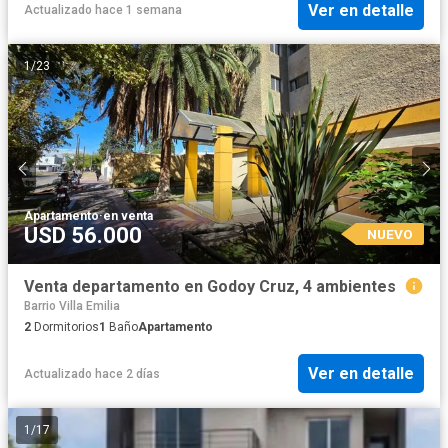
Ver en detalle
Actualizado hace 1 semana
1
/
23
Apartamento
·
en venta
USD 56.000
NUEVO
Venta departamento en Godoy Cruz, 4 ambientes
Barrio Villa Emilia
2
Dormitorios
1
Baño
Apartamento
Ver en detalle
Actualizado hace 2 días
1
/
17