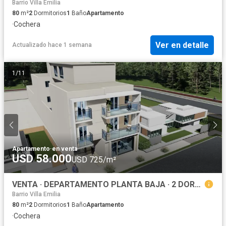
Barrio Villa Emilia
80
m²
2
Dormitorios
1
Baño
Apartamento
·
Cochera
Ver en detalle
Actualizado hace 1 semana
1
/
11
Apartamento
·
en venta
USD 58.000
USD 725/m²
VENTA · DEPARTAMENTO PLANTA BAJA · 2 DORM · GODOY CRUZ · MENDOZA ·
Barrio Villa Emilia
80
m²
2
Dormitorios
1
Baño
Apartamento
·
Cochera