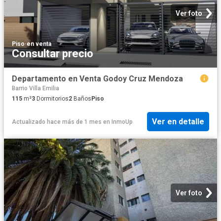
Ver foto
Piso
·
en venta
Consultar precio
Departamento en Venta Godoy Cruz Mendoza
Barrio Villa Emilia
115
m²
3
Dormitorios
2
Baños
Piso
Ver en detalle
Actualizado hace más de 1 mes
en
InmoUp
Ver foto