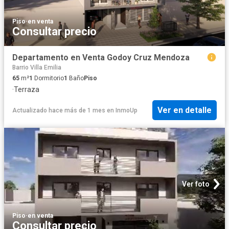
Piso
·
en venta
Consultar precio
Departamento en Venta Godoy Cruz Mendoza
Barrio Villa Emilia
65
m²
1
Dormitorio
1
Baño
Piso
·
Terraza
Ver en detalle
Actualizado hace más de 1 mes
en
InmoUp
Ver foto
Piso
·
en venta
Consultar precio