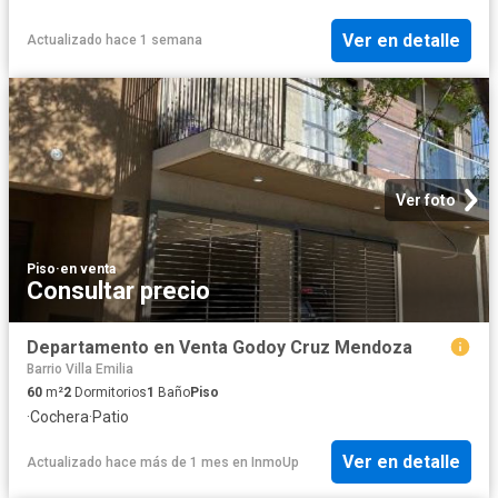
Ver en detalle
Actualizado hace 1 semana
Ver foto
Piso
·
en venta
Consultar precio
Departamento en Venta Godoy Cruz Mendoza
Barrio Villa Emilia
60
m²
2
Dormitorios
1
Baño
Piso
·
Cochera
·
Patio
Ver en detalle
Actualizado hace más de 1 mes
en
InmoUp