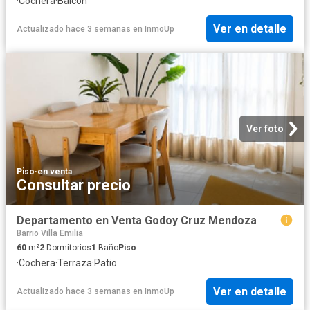
·
Cochera
·
Balcón
Ver en detalle
Actualizado hace 3 semanas
en
InmoUp
Ver foto
Piso
·
en venta
Consultar precio
Departamento en Venta Godoy Cruz Mendoza
Barrio Villa Emilia
60
m²
2
Dormitorios
1
Baño
Piso
·
Cochera
·
Terraza
·
Patio
Ver en detalle
Actualizado hace 3 semanas
en
InmoUp