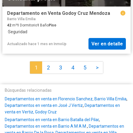
Departamento en Venta Godoy Cruz Mendoza
Barrio Villa Emilia
42
m²
1
Dormitorio
1
Baño
Piso
·
Seguridad
Ver en detalle
Actualizado hace 1 mes
en
InmoUp
1
2
3
4
5
>
Búsquedas relacionadas
Departamentos en venta en Florencio Sanchez, Barrio Villa Emilia
,
Departamentos en venta en José J Vertiz
,
Departamentos en
venta en Vertiz, Godoy Cruz
Departamentos en venta en Barrio Batalla del Pilar
,
Departamentos en venta en Barrio A M A M
,
Departamentos en
venta en Barrio De la Rosa
,
Departamentos en venta en Villa