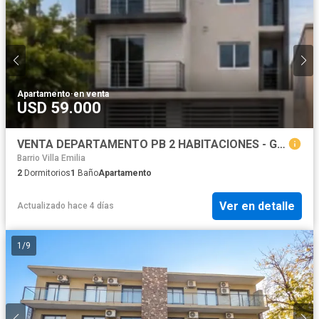
Apartamento
·
en venta
USD 59.000
VENTA DEPARTAMENTO PB 2 HABITACIONES - GODOY CRUZ
Barrio Villa Emilia
2
Dormitorios
1
Baño
Apartamento
Ver en detalle
Actualizado hace 4 días
1
/
9