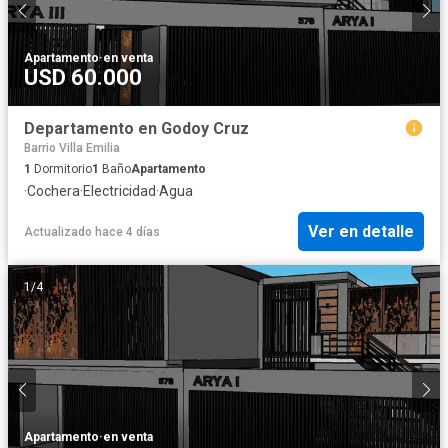
Apartamento
·
en venta
USD 60.000
Departamento en Godoy Cruz
Barrio Villa Emilia
1
Dormitorio
1
Baño
Apartamento
·
Cochera
·
Electricidad
·
Agua
Ver en detalle
Actualizado hace 4 días
1
/
4
Apartamento
·
en venta