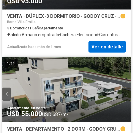
USD 93.000
VENTA · DÚPLEX ·3 DORMITORIO · GODOY CRUZ · B. ORTIZ · ESTRENAR
Barrio Villa Emilia
3
Dormitorios
1
Baño
Apartamento
·
Balcón
·
Armario empotrado
·
Cochera
·
Electricidad
·
Gas natural
Ver en detalle
Actualizado hace más de 1 mes
1
/
11
Apartamento
·
en venta
USD 55.000
USD 687/m²
VENTA · DEPARTAMENTO · 2 DORM · GODOY CRUZ · MENDOZA ·