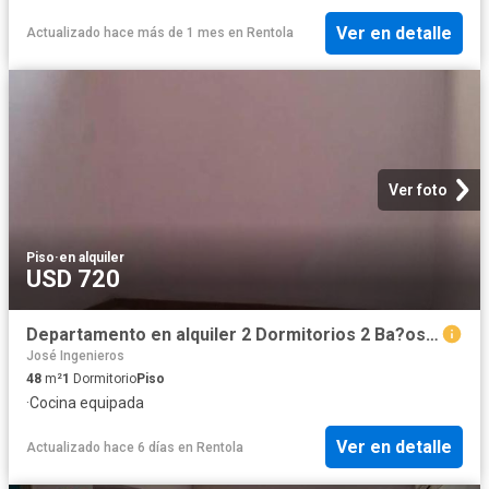
Ver en detalle
Actualizado hace más de 1 mes
en
Rentola
Ver foto
Piso
·
en alquiler
USD 720
Departamento en alquiler 2 Dormitorios 2 Ba?os Tres De Febrero ? 48m?
José Ingenieros
48
m²
1
Dormitorio
Piso
·
Cocina equipada
Ver en detalle
Actualizado hace 6 días
en
Rentola