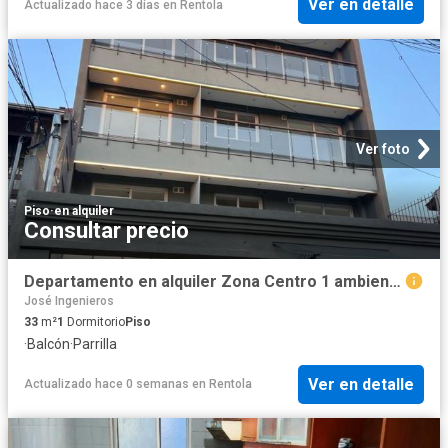
Ver en detalle
Actualizado hace 3 días
en
Rentola
Ver foto
Piso
·
en alquiler
Consultar precio
Departamento en alquiler Zona Centro 1 ambientes
José Ingenieros
33
m²
1
Dormitorio
Piso
·
Balcón
·
Parrilla
Ver en detalle
Actualizado hace 0 semanas
en
Rentola