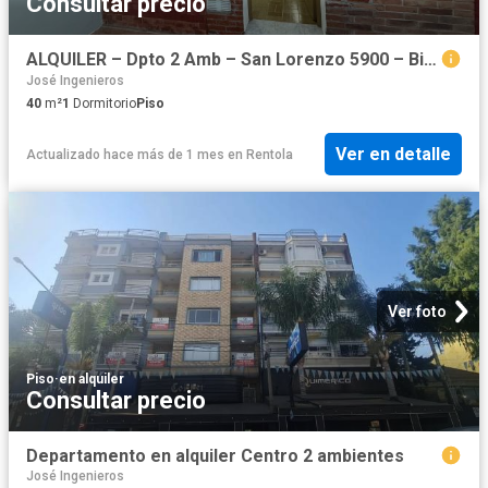
Consultar precio
ALQUILER – Dpto 2 Amb – San Lorenzo 5900 – Billinghurst
José Ingenieros
40
m²
1
Dormitorio
Piso
Ver en detalle
Actualizado hace más de 1 mes
en
Rentola
Ver foto
Piso
·
en alquiler
Consultar precio
Departamento en alquiler Centro 2 ambientes
José Ingenieros