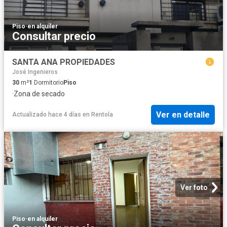
Piso
·
en alquiler
Consultar precio
SANTA ANA PROPIEDADES
José Ingenieros
30
m²
1
Dormitorio
Piso
·
Zona de secado
Ver en detalle
Actualizado hace 4 días
en
Rentola
Ver foto
Piso
·
en alquiler