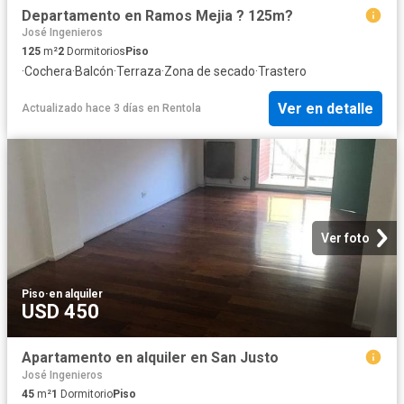
Departamento en Ramos Mejia ? 125m?
José Ingenieros
125
m²
2
Dormitorios
Piso
·
Cochera
·
Balcón
·
Terraza
·
Zona de secado
·
Trastero
Ver en detalle
Actualizado hace 3 días
en
Rentola
Ver foto
Piso
·
en alquiler
USD 450
Apartamento en alquiler en San Justo
José Ingenieros
45
m²
1
Dormitorio
Piso