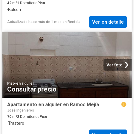
42
m²
1
Dormitorio
Piso
·
Balcón
Ver en detalle
Actualizado hace más de 1 mes
en
Rentola
Ver foto
Piso
·
en alquiler
Consultar precio
Apartamento en alquiler en Ramos Mejía
José Ingenieros
70
m²
2
Dormitorios
Piso
·
Trastero