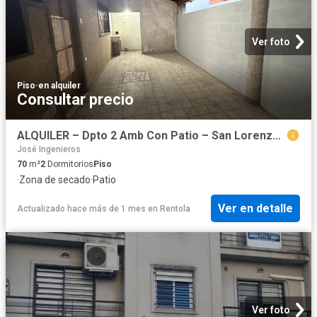
Ver foto
Piso
·
en alquiler
Consultar precio
ALQUILER – Dpto 2 Amb Con Patio – San Lorenzo 5900 – Billinghurst
José Ingenieros
70
m²
2
Dormitorios
Piso
·
Zona de secado
·
Patio
Ver en detalle
Actualizado hace más de 1 mes
en
Rentola
Ver foto