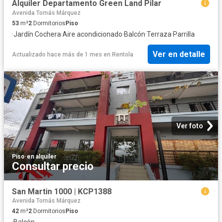
Alquiler Departamento Green Land Pilar
Avenida Tomás Márquez
53
m²
2
Dormitorios
Piso
·
Jardín
·
Cochera
·
Aire acondicionado
·
Balcón
·
Terraza
·
Parrilla
Ver en detalle
Actualizado hace más de 1 mes
en
Rentola
Ver foto
Piso
·
en alquiler
Consultar precio
San Martin 1000 | KCP1388
Avenida Tomás Márquez
42
m²
2
Dormitorios
Piso