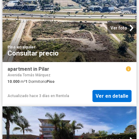
Ver foto
Piso
·
en alquiler
Consultar precio
apartment in Pilar
Avenida Tomás Márquez
10.000
m²
1
Dormitorio
Piso
Ver en detalle
Actualizado hace 3 días
en
Rentola