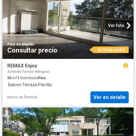
Ver foto
Piso
·
en alquiler
Consultar precio
ACTUALIZADO
REMAX Enjoy
Avenida Tomás Márquez
55
m²
1
Dormitorio
Piso
·
Balcón
·
Terraza
·
Parrilla
Ver en detalle
Nuevo
en
Rentola