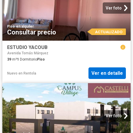
Ver foto
Piso
·
en alquiler
Consultar precio
ACTUALIZADO
ESTUDIO YACOUB
Avenida Tomás Márquez
39
m²
1
Dormitorio
Piso
Ver en detalle
Nuevo
en
Rentola
Ver foto