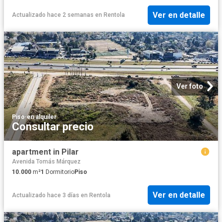
Ver en detalle
Actualizado hace 2 semanas
en
Rentola
Ver foto
Piso
·
en alquiler
Consultar precio
apartment in Pilar
Avenida Tomás Márquez
10.000
m²
1
Dormitorio
Piso
Ver en detalle
Actualizado hace 3 días
en
Rentola