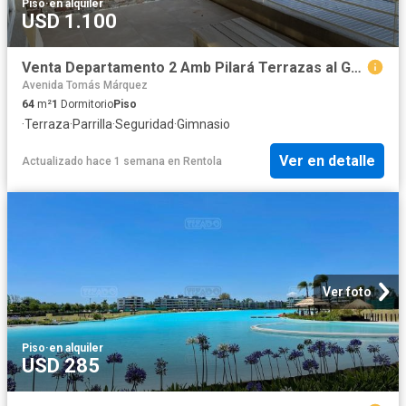
Piso
·
en alquiler
USD 1.100
Venta Departamento 2 Amb Pilará Terrazas al Golf
Avenida Tomás Márquez
64
m²
1
Dormitorio
Piso
·
Terraza
·
Parrilla
·
Seguridad
·
Gimnasio
Ver en detalle
Actualizado hace 1 semana
en
Rentola
Ver foto
Piso
·
en alquiler
USD 285