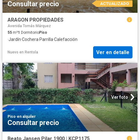
Consultar precio
ACTUALIZADO
ARAGON PROPIEDADES
Avenida Tomás Márquez
55
m²
1
Dormitorio
Piso
·
Jardín
·
Cochera
·
Parrilla
·
Calefacción
Ver en detalle
Nuevo
en
Rentola
Ver foto
Piso
·
en alquiler
Consultar precio
Beato Jansen Pilar 1900 | KCP1175