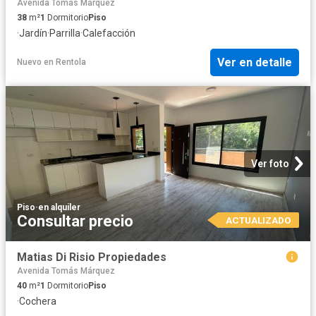
Avenida Tomás Márquez
38
m²
1
Dormitorio
Piso
·
Jardín
·
Parrilla
·
Calefacción
Ver en detalle
Nuevo
en
Rentola
Ver foto
Piso
·
en alquiler
Consultar precio
ACTUALIZADO
Matias Di Risio Propiedades
Avenida Tomás Márquez
40
m²
1
Dormitorio
Piso
·
Cochera