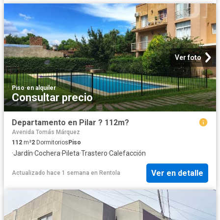
Ver foto
Piso
·
en alquiler
Consultar precio
Departamento en Pilar ? 112m?
Avenida Tomás Márquez
112
m²
2
Dormitorios
Piso
·
Jardín
·
Cochera
·
Pileta
·
Trastero
·
Calefacción
Ver en detalle
Actualizado hace 1 semana
en
Rentola