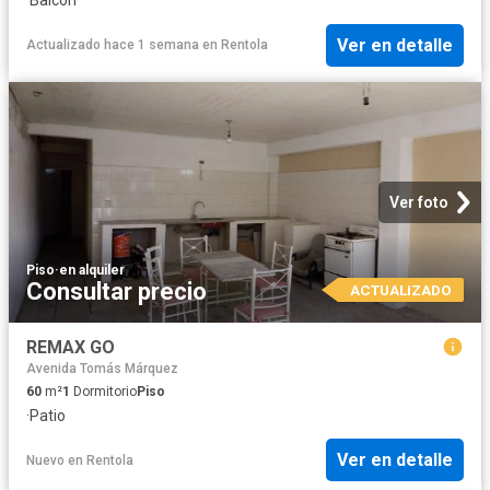
·
Balcón
Ver en detalle
Actualizado hace 1 semana
en
Rentola
Ver foto
Piso
·
en alquiler
Consultar precio
ACTUALIZADO
REMAX GO
Avenida Tomás Márquez
60
m²
1
Dormitorio
Piso
·
Patio
Ver en detalle
Nuevo
en
Rentola