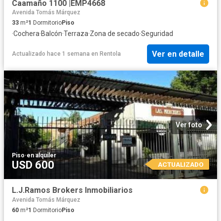
Caamaño 1100 |EMP4668
Avenida Tomás Márquez
33
m²
1
Dormitorio
Piso
·
Cochera
·
Balcón
·
Terraza
·
Zona de secado
·
Seguridad
Ver en detalle
Actualizado hace 1 semana
en
Rentola
Ver foto
Piso
·
en alquiler
USD 600
ACTUALIZADO
L.J.Ramos Brokers Inmobiliarios
Avenida Tomás Márquez
60
m²
1
Dormitorio
Piso