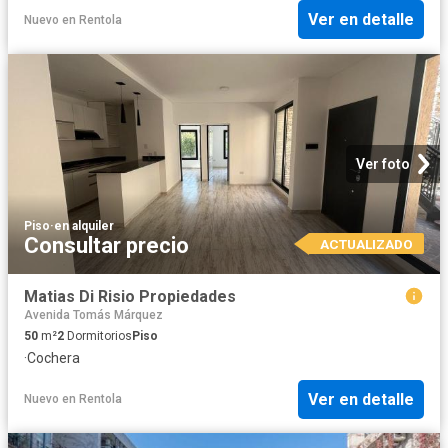
Ver en detalle
Nuevo
en
Rentola
Ver foto
Piso
·
en alquiler
Consultar precio
ACTUALIZADO
Matias Di Risio Propiedades
Avenida Tomás Márquez
50
m²
2
Dormitorios
Piso
·
Cochera
Ver en detalle
Nuevo
en
Rentola