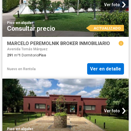
Ver foto
Piso
·
en alquiler
Consultar precio
ACTUALIZADO
MARCELO PEREMOLNIK BROKER INMOBILIARIO
Avenida Tomás Márquez
291
m²
1
Dormitorio
Piso
Ver en detalle
Nuevo
en
Rentola
Ver foto
Piso
·
en alquiler