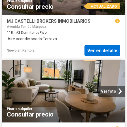
Piso
·
en alquiler
Consultar precio
ACTUALIZADO
MJ CASTELLI BROKERS INMOBILIARIOS
Avenida Tomás Márquez
118
m²
2
Dormitorios
Piso
·
Aire acondicionado
·
Terraza
Ver en detalle
Nuevo
en
Rentola
Ver foto
Piso
·
en alquiler
Consultar precio