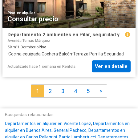
Piso
·
en alquiler
Consultar precio
Departamento 2 ambientes en Pilar, seguridad y amenities ? 59m?
Avenida Tomás Márquez
59
m²
1
Dormitorio
Piso
·
Cocina equipada
·
Cochera
·
Balcón
·
Terraza
·
Parrilla
·
Seguridad
Ver en detalle
Actualizado hace 1 semana
en
Rentola
1
2
3
4
5
>
Búsquedas relacionadas
Departamentos en alquiler en Vicente López
,
Departamentos en
alquiler en Buenos Aires, General Pacheco
,
Departamentos en
alquiler en Carlos Pellegrini, Barrio Lambertucci
,
Departamentos