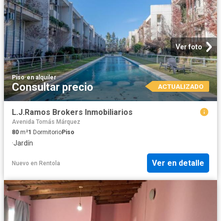
Ver foto
Piso
·
en alquiler
Consultar precio
ACTUALIZADO
L.J.Ramos Brokers Inmobiliarios
Avenida Tomás Márquez
80
m²
1
Dormitorio
Piso
·
Jardín
Ver en detalle
Nuevo
en
Rentola