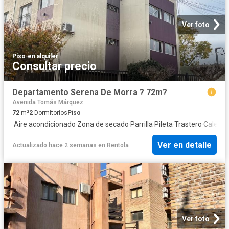
Ver foto
Piso
·
en alquiler
Consultar precio
Departamento Serena De Morra ? 72m?
Avenida Tomás Márquez
72
m²
2
Dormitorios
Piso
·
Aire acondicionado
·
Zona de secado
·
Parrilla
·
Pileta
·
Trastero
·
Calefac
Ver en detalle
Actualizado hace 2 semanas
en
Rentola
Ver foto