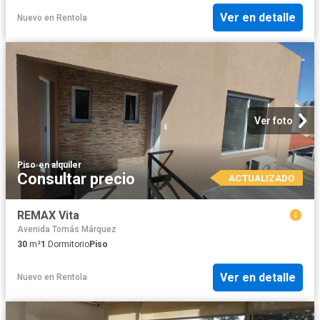
Ver en detalle
Nuevo
en
Rentola
Ver foto
Piso
·
en alquiler
Consultar precio
ACTUALIZADO
REMAX Vita
Avenida Tomás Márquez
30
m²
1
Dormitorio
Piso
Ver en detalle
Nuevo
en
Rentola