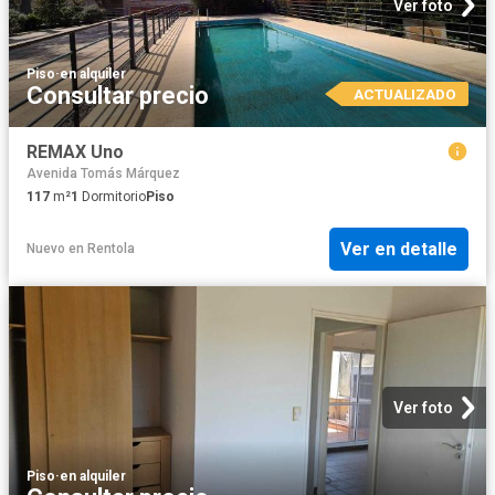
Ver foto
Piso
·
en alquiler
Consultar precio
ACTUALIZADO
REMAX Uno
Avenida Tomás Márquez
117
m²
1
Dormitorio
Piso
Ver en detalle
Nuevo
en
Rentola
Ver foto
Piso
·
en alquiler