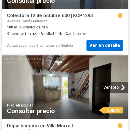
Consultar precio
Colectora 12 de octubre 600 | KCP1293
Avenida Tomás Márquez
100
m²
3
Dormitorios
Piso
·
Cochera
·
Terraza
·
Parrilla
·
Pileta
·
Calefacción
Ver en detalle
Actualizado hace 3 semanas
en
Rentola
Ver foto
Piso
·
en alquiler
Consultar precio
NUEVO
Departamento en Villa Morra I