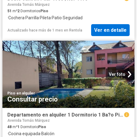
Avenida Tomás Márquez
51
m²
2
Dormitorios
Piso
·
Cochera
·
Parrilla
·
Pileta
·
Patio
·
Seguridad
Ver en detalle
Actualizado hace más de 1 mes
en
Rentola
Ver foto
Piso
·
en alquiler
Consultar precio
Departamento en alquiler 1 Dormitorio 1 Ba?o Pilar ? 48m?
Avenida Tomás Márquez
48
m²
1
Dormitorio
Piso
·
Cocina equipada
·
Balcón