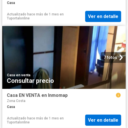
Casa
Actualizado hace más de 1 mes
en
Ver en detalle
Tuportalonline
7 fotos
Casa
·
en venta
Consultar precio
Casa EN VENTA en Inmomap
Zona Costa
Casa
Actualizado hace más de 1 mes
en
Ver en detalle
Tuportalonline