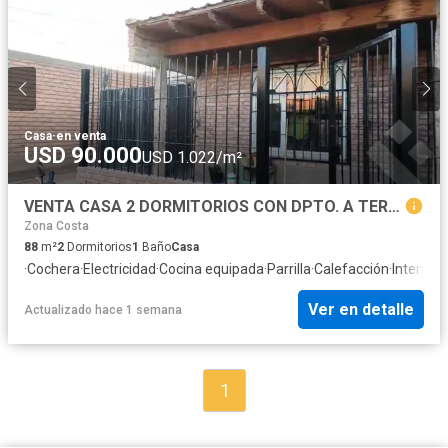
Casa
·
en venta
USD 90.000
USD 1.022/m²
VENTA CASA 2 DORMITORIOS CON DPTO. A TERMINAR - RINCÓN DE LOS SAUCES
Zona Costa
88
m²
2
Dormitorios
1
Baño
Casa
·
Cochera
·
Electricidad
·
Cocina equipada
·
Parrilla
·
Calefacción
·
Internet
·
Ver en detalle
Actualizado hace 1 semana
1