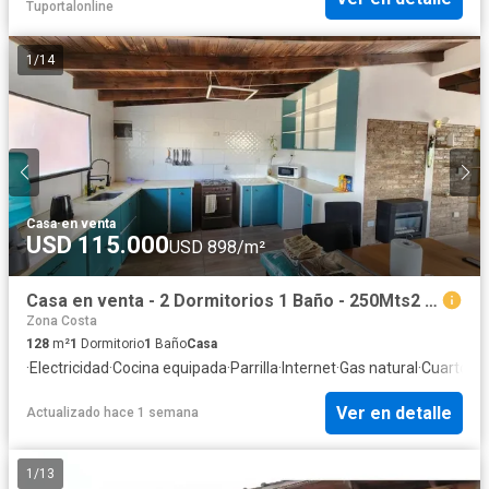
Tuportalonline
1
/
14
Casa
·
en venta
USD 115.000
USD 898/m²
Casa en venta - 2 Dormitorios 1 Baño - 250Mts2 - Neuquén
Zona Costa
128
m²
1
Dormitorio
1
Baño
Casa
·
Electricidad
·
Cocina equipada
·
Parrilla
·
Internet
·
Gas natural
·
Cuarto de
Ver en detalle
Actualizado hace 1 semana
1
/
13