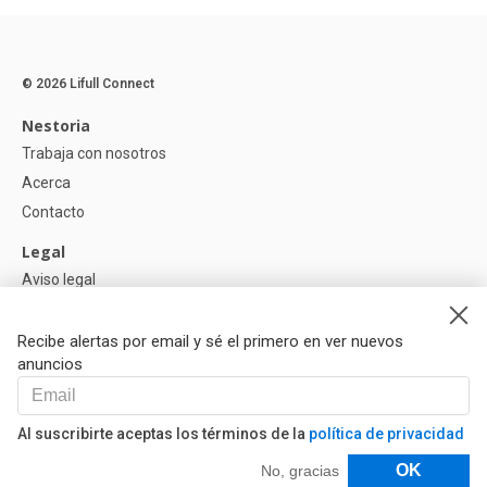
© 2026 Lifull Connect
Nestoria
Trabaja con nosotros
Acerca
Contacto
Legal
Aviso legal
Política de Privacidad
Política de Cookies
Recibe alertas por email y sé el primero en ver nuevos
anuncios
Ayuda
Preguntas
Al suscribirte aceptas los términos de la
política de privacidad
Nuestros Partners
Filtros
OK
No, gracias