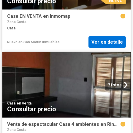
Consultar precio
NUEVO
Casa EN VENTA en Inmomap
Zona Costa
Casa
Ver en detalle
Nuevo
en
San Martin Inmuebles
7 fotos
Casa
·
en venta
Consultar precio
Venta de espectacular Casa 4 ambientes en Rincón de los Sauces
Zona Costa