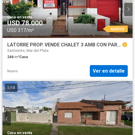
Casa
·
en venta
USD 78.000
NUEVO
USD 317/m²
LATORRE PROP. VENDE CHALET 3 AMB CON PARQUE - APTO CREDITO
Sarmiento, Mar del Plata
246
m²
Casa
Ver en detalle
Nuevo
1
/
15
Casa
·
en venta