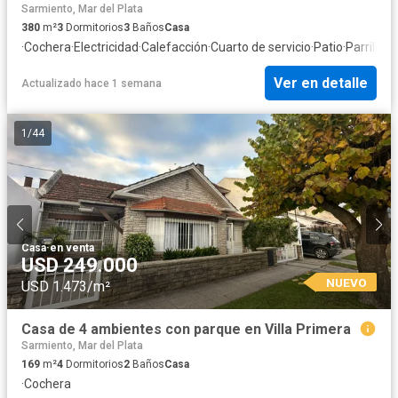
Sarmiento, Mar del Plata
380
m²
3
Dormitorios
3
Baños
Casa
·
Cochera
·
Electricidad
·
Calefacción
·
Cuarto de servicio
·
Patio
·
Parrilla
·
C
Ver en detalle
Actualizado hace 1 semana
1
/
44
Casa
·
en venta
USD 249.000
NUEVO
USD 1.473/m²
Casa de 4 ambientes con parque en Villa Primera
Sarmiento, Mar del Plata
169
m²
4
Dormitorios
2
Baños
Casa
·
Cochera