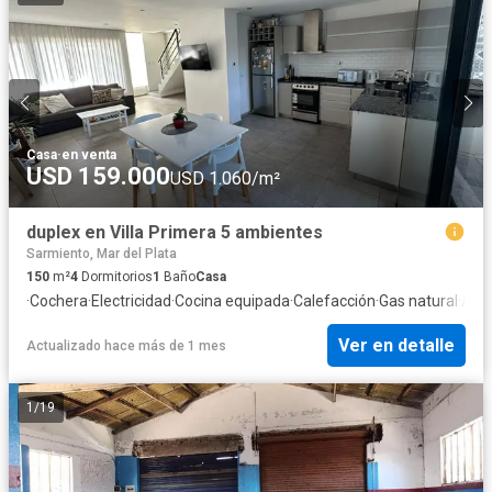
Casa
·
en venta
USD 159.000
USD 1.060/m²
duplex en Villa Primera 5 ambientes
Sarmiento, Mar del Plata
150
m²
4
Dormitorios
1
Baño
Casa
·
Cochera
·
Electricidad
·
Cocina equipada
·
Calefacción
·
Gas natural
·
Agu
Ver en detalle
Actualizado hace más de 1 mes
1
/
19