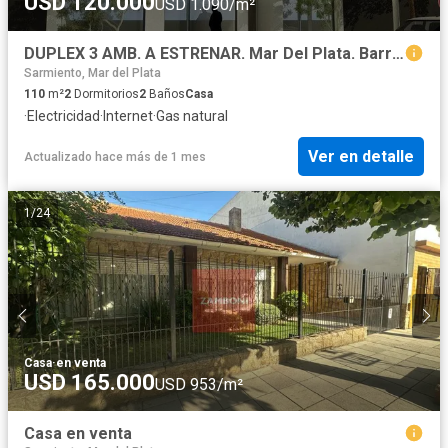
USD 120.000
USD 1.090/m²
DUPLEX 3 AMB. A ESTRENAR. Mar Del Plata. Barrio Los Pinares.
Sarmiento, Mar del Plata
110
m²
2
Dormitorios
2
Baños
Casa
·
Electricidad
·
Internet
·
Gas natural
Ver en detalle
Actualizado hace más de 1 mes
1
/
24
Casa
·
en venta
USD 165.000
USD 953/m²
Casa en venta