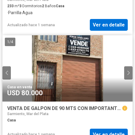
233
m²
3
Dormitorios
2
Baños
Casa
·
Parrilla
·
Agua
Ver en detalle
Actualizado hace 1 semana
1
/
4
Casa
·
en venta
USD 80.000
VENTA DE GALPON DE 90 MTS CON IMPORTANTE LOSA PARA PROYECTO
Sarmiento, Mar del Plata
Casa
Ver en detalle
Actualizado hace 1 semana