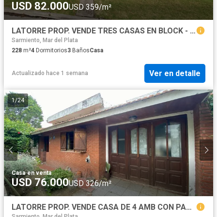
USD 82.000
USD 359/m²
LATORRE PROP. VENDE TRES CASAS EN BLOCK - VILLA PRIMERA
Sarmiento, Mar del Plata
228
m²
4
Dormitorios
3
Baños
Casa
Ver en detalle
Actualizado hace 1 semana
1
/
24
Casa
·
en venta
USD 76.000
USD 326/m²
LATORRE PROP. VENDE CASA DE 4 AMB CON PARQUE
Sarmiento, Mar del Plata