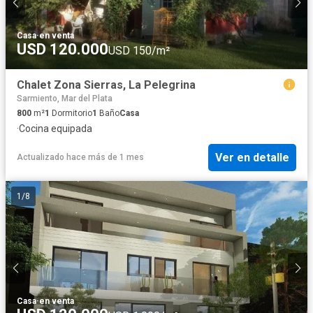
Casa
·
en venta
USD 120.000
USD 150/m²
Chalet Zona Sierras, La Pelegrina
Sarmiento, Mar del Plata
800
m²
1
Dormitorio
1
Baño
Casa
·
Cocina equipada
Ver en detalle
Actualizado hace más de 1 mes
1
/
8
Casa
·
en venta