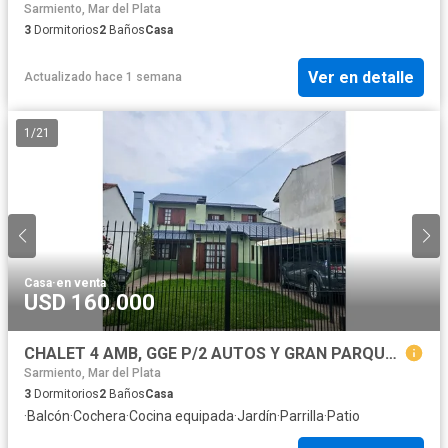
Sarmiento, Mar del Plata
3
Dormitorios
2
Baños
Casa
Ver en detalle
Actualizado hace 1 semana
1
/
21
Casa
·
en venta
USD 160.000
CHALET 4 AMB, GGE P/2 AUTOS Y GRAN PARQUE *RETASADO*
Sarmiento, Mar del Plata
3
Dormitorios
2
Baños
Casa
·
Balcón
·
Cochera
·
Cocina equipada
·
Jardín
·
Parrilla
·
Patio