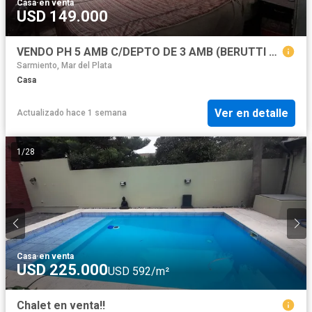
Casa
·
en venta
USD 149.000
VENDO PH 5 AMB C/DEPTO DE 3 AMB (BERUTTI 5800) MAR DEL PLATA
Sarmiento, Mar del Plata
Casa
Ver en detalle
Actualizado hace 1 semana
1
/
28
Casa
·
en venta
USD 225.000
USD 592/m²
Chalet en venta!!