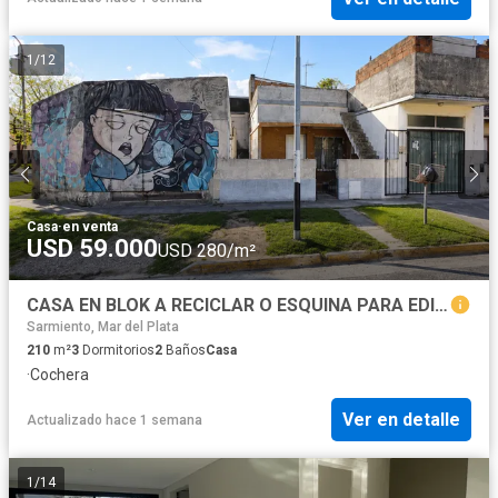
1
/
12
Casa
·
en venta
USD 59.000
USD 280/m²
CASA EN BLOK A RECICLAR O ESQUINA PARA EDIFICAR
Sarmiento, Mar del Plata
210
m²
3
Dormitorios
2
Baños
Casa
·
Cochera
Ver en detalle
Actualizado hace 1 semana
1
/
14