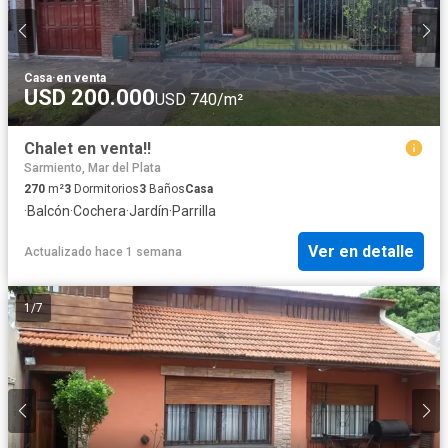
Casa
·
en venta
USD 200.000
USD 740/m²
Chalet en venta!!
Sarmiento, Mar del Plata
270
m²
3
Dormitorios
3
Baños
Casa
·
Balcón
·
Cochera
·
Jardín
·
Parrilla
Ver en detalle
Actualizado hace 1 semana
1
/
7