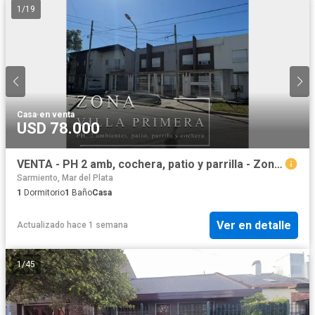
1
/
19
Casa
·
en venta
USD 78.000
VENTA - PH 2 amb, cochera, patio y parrilla - Zona Villa Primera
Sarmiento, Mar del Plata
1
Dormitorio
1
Baño
Casa
Ver en detalle
Actualizado hace 1 semana
1
/
45