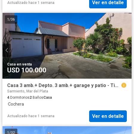
Ver en detalle
Actualizado hace 1 semana
1
/
36
Casa
·
en venta
USD 100.000
Casa 3 amb.+ Depto. 3 amb.+ garage y patio - Tierra del Fuego y Maipu
Sarmiento, Mar del Plata
4
Dormitorios
2
Baños
Casa
·
Cochera
Ver en detalle
Actualizado hace 1 semana
1
/
32