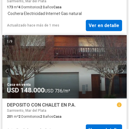
Sarmiento, Mar del Plata
173
m²
4
Dormitorios
2
Baños
Casa
·
Cochera
·
Electricidad
·
Internet
·
Gas natural
Ver en detalle
Actualizado hace más de 1 mes
1
/
9
Casa
·
en venta
USD 148.000
USD 736/m²
DEPOSITO CON CHALET EN P.A.
Sarmiento, Mar del Plata
201
m²
2
Dormitorios
2
Baños
Casa