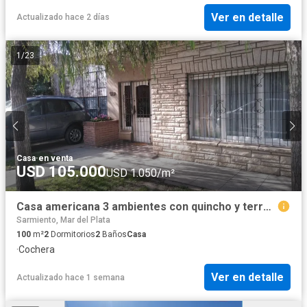
Ver en detalle
Actualizado hace 2 días
1
/
23
Casa
·
en venta
USD 105.000
USD 1.050/m²
Casa americana 3 ambientes con quincho y terraza/ Barrio Sarmiento
Sarmiento, Mar del Plata
100
m²
2
Dormitorios
2
Baños
Casa
·
Cochera
Ver en detalle
Actualizado hace 1 semana