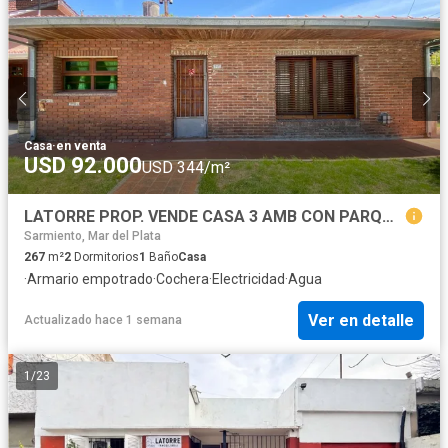
Casa
·
en venta
USD 92.000
USD 344/m²
LATORRE PROP. VENDE CASA 3 AMB CON PARQUE Y GARAGE
Sarmiento, Mar del Plata
267
m²
2
Dormitorios
1
Baño
Casa
·
Armario empotrado
·
Cochera
·
Electricidad
·
Agua
Ver en detalle
Actualizado hace 1 semana
1
/
23