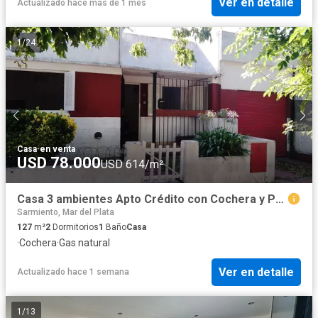
Ver en detalle
Actualizado hace más de 1 mes
1
/
24
Casa
·
en venta
USD 78.000
USD 614/m²
Casa 3 ambientes Apto Crédito con Cochera y Parque
Sarmiento, Mar del Plata
127
m²
2
Dormitorios
1
Baño
Casa
·
Cochera
·
Gas natural
Ver en detalle
Actualizado hace 1 semana
1
/
13