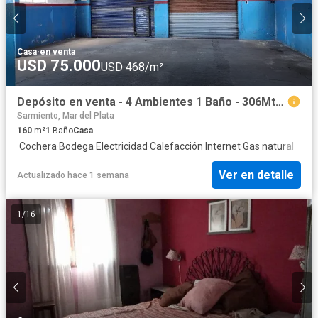
Casa
·
en venta
USD 75.000
USD 468/m²
Depósito en venta - 4 Ambientes 1 Baño - 306Mts2 - Mar del Plata
Sarmiento, Mar del Plata
160
m²
1
Baño
Casa
·
Cochera
·
Bodega
·
Electricidad
·
Calefacción
·
Internet
·
Gas natural
Ver en detalle
Actualizado hace 1 semana
1
/
16