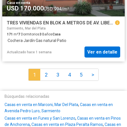
Casa
·
en venta
USD 170.000
USD 994/m²
TRES VIVIENDAS EN BLOK A METROS DE AV. LIBERTAD S/ LOTE DE 396 M2, C/COCHERA P/DOS VEHICULOS C/PORTÓN AUTOMTICO
Sarmiento, Mar del Plata
171
m²
7
Dormitorios
3
Baños
Casa
·
Cochera
·
Jardín
·
Gas natural
·
Patio
Ver en detalle
Actualizado hace 1 semana
1
2
3
4
5
>
Búsquedas relacionadas
Casas en venta en Marconi, Mar Del Plata
,
Casas en venta en
Avenida Pedro Luro, Sarmiento
Casas en venta en Funes y San Lorenzo
,
Casas en venta en Pinos
de Anchorena
,
Casas en venta en Plaza Peralta Ramos
,
Casas en