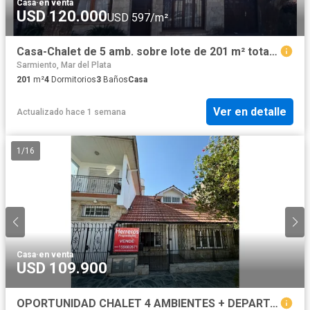
Casa
·
en venta
USD 120.000
USD 597/m²
Casa-Chalet de 5 amb. sobre lote de 201 m² totales. Cel: 223542----
Sarmiento, Mar del Plata
201
m²
4
Dormitorios
3
Baños
Casa
Ver en detalle
Actualizado hace 1 semana
1
/
16
Casa
·
en venta
USD 109.900
OPORTUNIDAD CHALET 4 AMBIENTES + DEPARTAMENTO DE 3 AMBIENTES