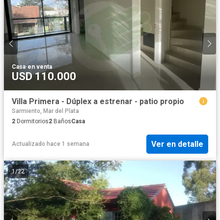
Casa
·
en venta
USD 110.000
Villa Primera - Dúplex a estrenar - patio propio
Sarmiento, Mar del Plata
2
Dormitorios
2
Baños
Casa
Ver en detalle
Actualizado hace 1 semana
1
/
22