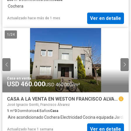
·
Cochera
Ver en detalle
Actualizado hace más de 1 mes
1
/
24
Casa
·
en venta
USD 460.000
USD 460.000/m²
CASA A LA VENTA EN WESTON FRANCISCO ALVAREZ FINANCIA HASTA 60 CUOTAS
José Ignacio Gorriti, Francisco Álvarez
1
m²
3
Dormitorios
4
Baños
Casa
·
Aire acondicionado
·
Cochera
·
Electricidad
·
Cocina equipada
·
Jardín
·
Pa
Ver en detalle
Actualizado hace 1 semana