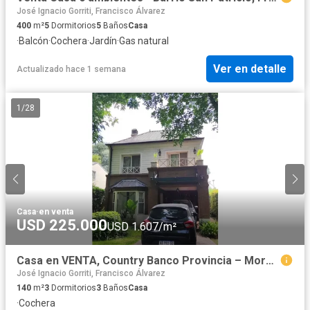
José Ignacio Gorriti, Francisco Álvarez
400
m²
5
Dormitorios
5
Baños
Casa
·
Balcón
·
Cochera
·
Jardín
·
Gas natural
Ver en detalle
Actualizado hace 1 semana
1
/
28
Casa
·
en venta
USD 225.000
USD 1.607/m²
Casa en VENTA, Country Banco Provincia – Moreno
José Ignacio Gorriti, Francisco Álvarez
140
m²
3
Dormitorios
3
Baños
Casa
·
Cochera