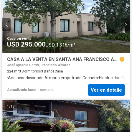
Casa
·
en venta
USD 295.000
USD 1.316/m²
CASA A LA VENTA EN SANTA ANA FRANCISCO ALVRAEZ
José Ignacio Gorriti, Francisco Álvarez
224
m²
3
Dormitorios
3
Baños
Casa
·
Aire acondicionado
·
Armario empotrado
·
Cochera
·
Electricidad
·
Cocin
Ver en detalle
Actualizado hace 1 semana
1
/
18