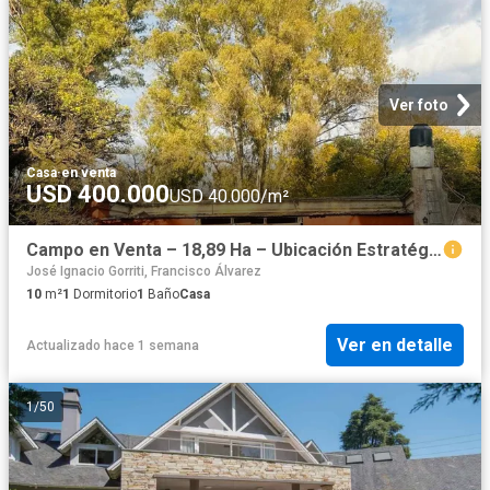
Ver foto
Casa
·
en venta
USD 400.000
USD 40.000/m²
Campo en Venta – 18,89 Ha – Ubicación Estratégica sobre Ruta 24 | Moreno
José Ignacio Gorriti, Francisco Álvarez
10
m²
1
Dormitorio
1
Baño
Casa
Ver en detalle
Actualizado hace 1 semana
1
/
50