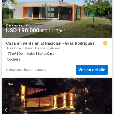
Casa
·
en venta
USD 190.000
USD 1.117/m²
Casa en venta en El Nacional - Gral. Rodriguez
José Ignacio Gorriti, Francisco Álvarez
170
m²
3
Dormitorios
3
Baños
Casa
·
Cochera
Ver en detalle
Actualizado hace 1 semana
1
/
54