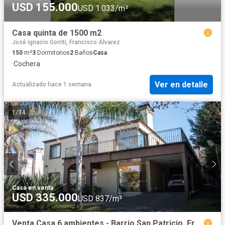
USD 155.000
USD 1.033/m²
Casa quinta de 1500 m2
José Ignacio Gorriti, Francisco Álvarez
150
m²
3
Dormitorios
2
Baños
Casa
·
Cochera
Ver en detalle
Actualizado hace 1 semana
1
/
34
Casa
·
en venta
USD 335.000
USD 837/m²
Venta Casa 6 ambientes - Barrio San Patricio, Francisco Alvarez