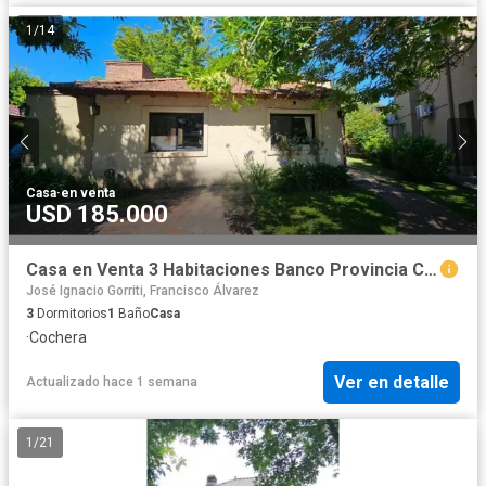
1
/
14
Casa
·
en venta
USD 185.000
Casa en Venta 3 Habitaciones Banco Provincia Country Club
José Ignacio Gorriti, Francisco Álvarez
3
Dormitorios
1
Baño
Casa
·
Cochera
Ver en detalle
Actualizado hace 1 semana
1
/
21