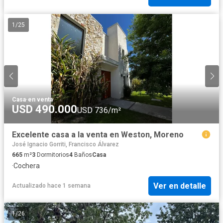
1
/
25
Casa
·
en venta
USD 490.000
USD 736/m²
Excelente casa a la venta en Weston, Moreno
José Ignacio Gorriti, Francisco Álvarez
665
m²
3
Dormitorios
4
Baños
Casa
·
Cochera
Ver en detalle
Actualizado hace 1 semana
1
/
26