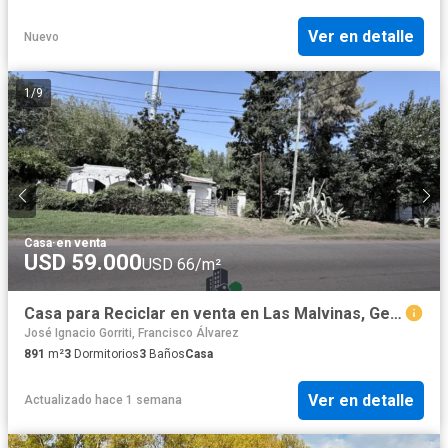
Ver en detalle
Nuevo
1
/
9
Casa
·
en venta
USD 59.000
USD 66/m²
Casa para Reciclar en venta en Las Malvinas, General Rodríguez
José Ignacio Gorriti, Francisco Álvarez
891
m²
3
Dormitorios
3
Baños
Casa
Ver en detalle
Actualizado hace 1 semana