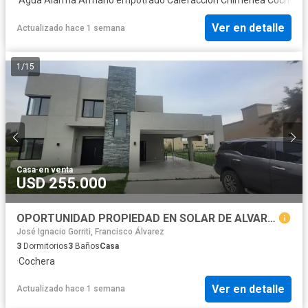
Ver en detalle
Actualizado hace 1 semana
1
/
15
Casa
·
en venta
USD 255.000
OPORTUNIDAD PROPIEDAD EN SOLAR DE ALVAREZ!!!!
José Ignacio Gorriti, Francisco Álvarez
3
Dormitorios
3
Baños
Casa
·
Cochera
Ver en detalle
Actualizado hace 1 semana