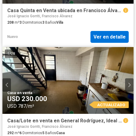
Casa Quinta en Venta ubicada en Francisco Álvarez, Moreno, Provincia de BsAs
José Ignacio Gorriti, Francisco Álvarez
208
m²
3
Dormitorios
3
Baños
Villa
Ver en detalle
Nuevo
1
/
28
Casa
·
en venta
USD 230.000
ACTUALIZADO
USD 787/m²
Casa/Lote en venta en General Rodríguez, Ideal Inversion Comercial
José Ignacio Gorriti, Francisco Álvarez
292
m²
6
Dormitorios
5
Baños
Casa