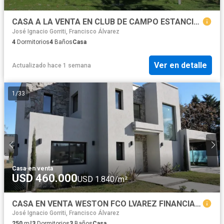
CASA A LA VENTA EN CLUB DE CAMPO ESTANCIA LA TRADICON
José Ignacio Gorriti, Francisco Álvarez
4
Dormitorios
4
Baños
Casa
Ver en detalle
Actualizado hace 1 semana
1
/
33
Casa
·
en venta
USD 460.000
USD 1.840/m²
CASA EN VENTA WESTON FCO LVAREZ FINANCIACION PROPIA
José Ignacio Gorriti, Francisco Álvarez
250
m²
3
Dormitorios
3
Baños
Casa