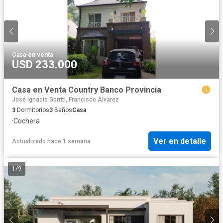
Casa
·
en venta
USD 233.000
Casa en Venta Country Banco Provincia
José Ignacio Gorriti, Francisco Álvarez
3
Dormitorios
3
Baños
Casa
·
Cochera
Ver en detalle
Actualizado hace 1 semana
1
/
9