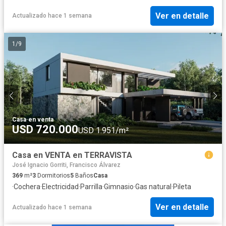
Ver en detalle
Actualizado hace 1 semana
1
/
9
Casa
·
en venta
USD 720.000
USD 1.951/m²
Casa en VENTA en TERRAVISTA
José Ignacio Gorriti, Francisco Álvarez
369
m²
3
Dormitorios
5
Baños
Casa
·
Cochera
·
Electricidad
·
Parrilla
·
Gimnasio
·
Gas natural
·
Pileta
Ver en detalle
Actualizado hace 1 semana