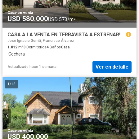
Casa
·
en venta
USD 580.000
USD 573/m²
CASA A LA VENTA EN TERRAVISTA A ESTRENAR!
José Ignacio Gorriti, Francisco Álvarez
1.012
m²
3
Dormitorios
4
Baños
Casa
·
Cochera
Ver en detalle
Actualizado hace 1 semana
1
/
18
Casa
·
en venta
USD 400.000