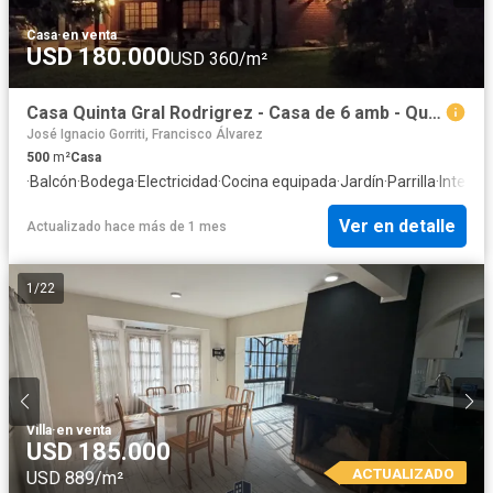
Casa
·
en venta
USD 180.000
USD 360/m²
Casa Quinta Gral Rodrigrez - Casa de 6 amb - Quincho con dorm y 2 baños- Pileta
José Ignacio Gorriti, Francisco Álvarez
500
m²
Casa
·
Balcón
·
Bodega
·
Electricidad
·
Cocina equipada
·
Jardín
·
Parrilla
·
Interne
Ver en detalle
Actualizado hace más de 1 mes
1
/
22
Villa
·
en venta
USD 185.000
ACTUALIZADO
USD 889/m²