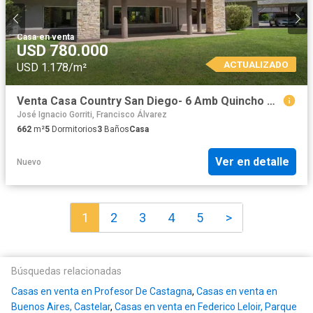
Casa
·
en venta
USD 780.000
ACTUALIZADO
USD 1.178/m²
Venta Casa Country San Diego- 6 Amb Quincho Pileta
José Ignacio Gorriti, Francisco Álvarez
662
m²
5
Dormitorios
3
Baños
Casa
Ver en detalle
Nuevo
1
2
3
4
5
>
Búsquedas relacionadas
Casas en venta en Profesor De Castagna
,
Casas en venta en
Buenos Aires, Castelar
,
Casas en venta en Federico Leloir, Parque