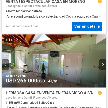
VENTA ! ESPECTACULAR CASA EN MORENO
José Ignacio Gorriti, Francisco Álvarez
4
Dormitorios
2
Baños
Casa
·
Aire acondicionado
·
Balcón
·
Electricidad
·
Cocina equipada
·
Cuarto de 
Ver en detalle
Actualizado hace 3 días
1
/
13
Casa
·
en venta
USD 266.000
USD 143/m²
HERMOSA CASA EN VENTA EN FRANCISCO ALVAREZ
José Ignacio Gorriti, Francisco Álvarez
1.858
m²
5
Dormitorios
4
Baños
Casa
·
Agua
·
Alarma
·
Armario empotrado
·
Calefacción
·
Chimenea
·
Cochera
·