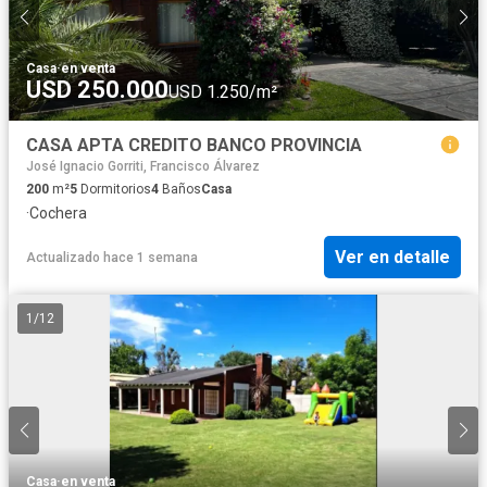
Casa
·
en venta
USD 250.000
USD 1.250/m²
CASA APTA CREDITO BANCO PROVINCIA
José Ignacio Gorriti, Francisco Álvarez
200
m²
5
Dormitorios
4
Baños
Casa
·
Cochera
Ver en detalle
Actualizado hace 1 semana
1
/
12
Casa
·
en venta