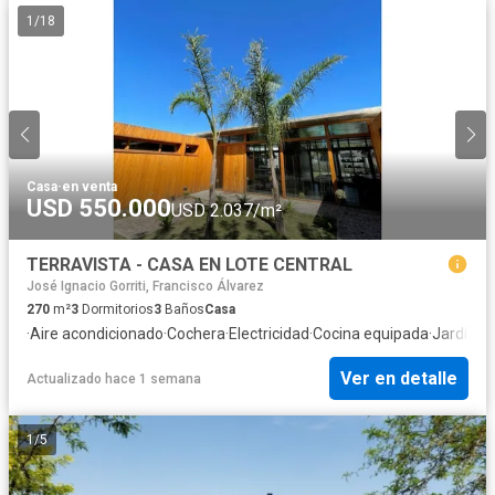
1
/
18
Casa
·
en venta
USD 550.000
USD 2.037/m²
TERRAVISTA - CASA EN LOTE CENTRAL
José Ignacio Gorriti, Francisco Álvarez
270
m²
3
Dormitorios
3
Baños
Casa
·
Aire acondicionado
·
Cochera
·
Electricidad
·
Cocina equipada
·
Jardín
·
In
Ver en detalle
Actualizado hace 1 semana
1
/
5