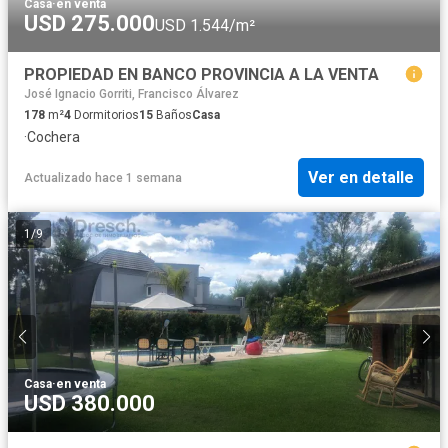
Casa
·
en venta
USD 275.000
USD 1.544/m²
PROPIEDAD EN BANCO PROVINCIA A LA VENTA
José Ignacio Gorriti, Francisco Álvarez
178
m²
4
Dormitorios
15
Baños
Casa
·
Cochera
Ver en detalle
Actualizado hace 1 semana
1
/
9
Casa
·
en venta
USD 380.000