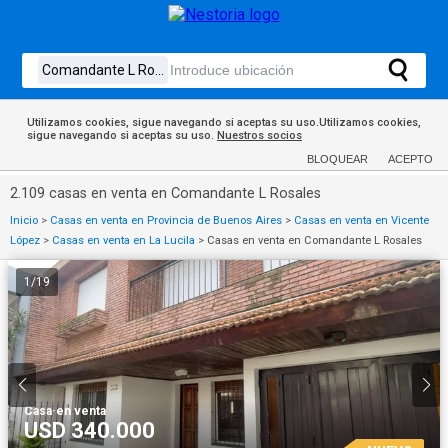
Utilizamos cookies, sigue navegando si aceptas su uso.Utilizamos cookies,
sigue navegando si aceptas su uso.
Nuestros socios
BLOQUEAR
ACEPTO
2.109 casas en venta en Comandante L Rosales
Inicio
>
Casas en venta en Provincia de Buenos Aires
>
Casas en venta en Vicente
López
>
Casas en venta en La Lucila
>
Casas en venta en Comandante L Rosales
1
/
19
Casa
·
en venta
USD 340.000