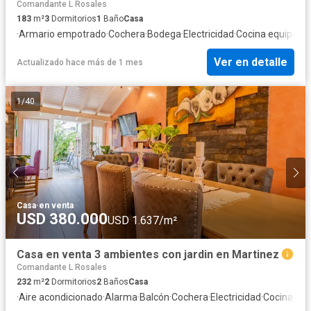
Comandante L Rosales
183
m²
3
Dormitorios
1
Baño
Casa
·
Armario empotrado
·
Cochera
·
Bodega
·
Electricidad
·
Cocina equipada
·
Ver en detalle
Actualizado hace más de 1 mes
1
/
40
Casa
·
en venta
USD 380.000
USD 1.637/m²
Casa en venta 3 ambientes con jardin en Martinez
Comandante L Rosales
232
m²
2
Dormitorios
2
Baños
Casa
·
Aire acondicionado
·
Alarma
·
Balcón
·
Cochera
·
Electricidad
·
Cocina eq