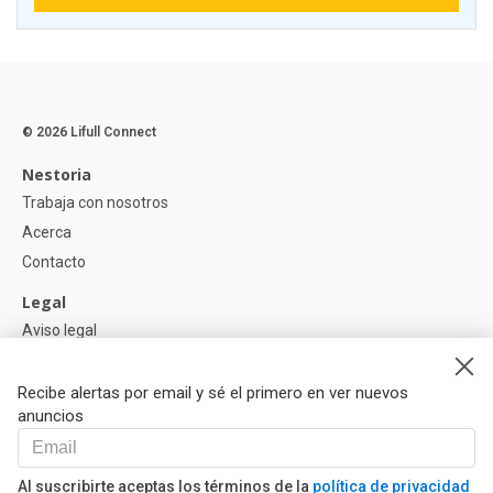
© 2026 Lifull Connect
Nestoria
Trabaja con nosotros
Acerca
Contacto
Legal
Aviso legal
Política de Privacidad
Política de Cookies
Recibe alertas por email y sé el primero en ver nuevos
anuncios
Ayuda
Preguntas
Al suscribirte aceptas los términos de la
política de privacidad
Nuestros Partners