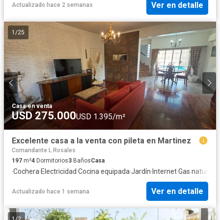
Ver en detalle
Actualizado hace 2 semanas
1
/
25
Casa
·
en venta
USD 275.000
USD 1.395/m²
Excelente casa a la venta con pileta en Martinez
Comandante L Rosales
197
m²
4
Dormitorios
3
Baños
Casa
·
Cochera
·
Electricidad
·
Cocina equipada
·
Jardín
·
Internet
·
Gas natural
·
A
Ver en detalle
Actualizado hace 1 semana
1
/
2