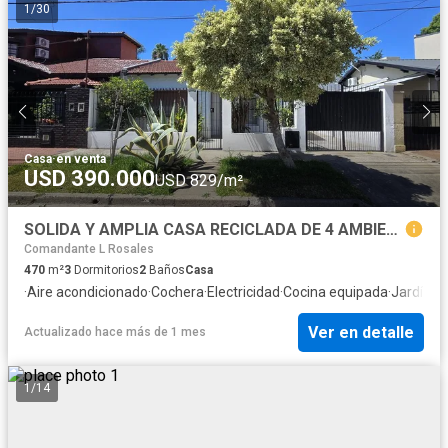
1
/
30
Casa
·
en venta
USD 390.000
USD 829/m²
SOLIDA Y AMPLIA CASA RECICLADA DE 4 AMBIENTES MAS ESCRITORIO CON COCHERA Y JARDIN EN VENTA. MARTINEZ
Comandante L Rosales
470
m²
3
Dormitorios
2
Baños
Casa
·
Aire acondicionado
·
Cochera
·
Electricidad
·
Cocina equipada
·
Jardín
·
Pa
Ver en detalle
Actualizado hace más de 1 mes
1
/
14