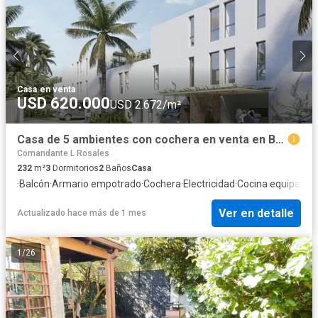
Casa
·
en venta
USD 620.000
USD 2.672/m²
Casa de 5 ambientes con cochera en venta en Barrio Alemán de Martínez.
Comandante L Rosales
232
m²
3
Dormitorios
2
Baños
Casa
·
Balcón
·
Armario empotrado
·
Cochera
·
Electricidad
·
Cocina equipada
·
Ver en detalle
Actualizado hace más de 1 mes
1
/
26