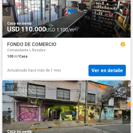
Casa
·
en venta
USD 110.000
USD 1.100/m²
FONDO DE COMERCIO
Comandante L Rosales
100
m²
Casa
Ver en detalle
Actualizado hace más de 1 mes
1
/
21
Casa
·
en venta