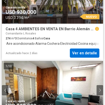
Casa
·
en venta
USD 930.000
NUEVO
USD 3.394/m²
Casa 4 AMBIENTES EN VENTA EN Barrio Alemán - MARTINEZ
Comandante L Rosales
274
m²
3
Dormitorios
4
Baños
Casa
·
Aire acondicionado
·
Alarma
·
Cochera
·
Electricidad
·
Cocina equipada
·
J
Ver en detalle
Actualizado hace 2 días
1
/
10
Casa
·
en venta