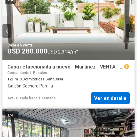
Casa
·
en venta
USD 280.000
USD 2.314/m²
Casa refaccionada a nuevo - Martinez - VENTA - Reynolds Propiedades
Comandante L Rosales
121
m²
3
Dormitorios
1
Baño
Casa
·
Balcón
·
Cochera
·
Parrilla
Ver en detalle
Actualizado hace 1 semana
1
/
41