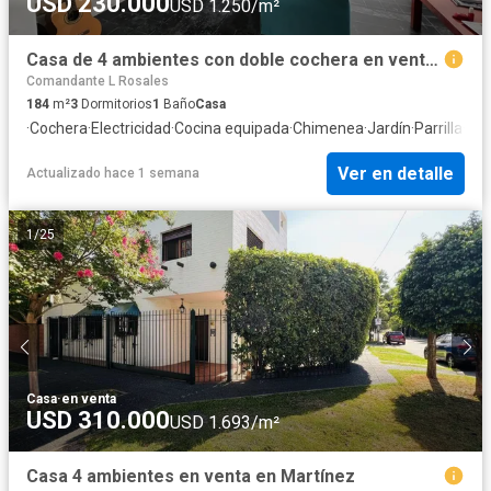
USD 230.000
USD 1.250/m²
Casa de 4 ambientes con doble cochera en venta en Martinez
Comandante L Rosales
184
m²
3
Dormitorios
1
Baño
Casa
·
Cochera
·
Electricidad
·
Cocina equipada
·
Chimenea
·
Jardín
·
Parrilla
·
Cua
Ver en detalle
Actualizado hace 1 semana
1
/
25
Casa
·
en venta
USD 310.000
USD 1.693/m²
Casa 4 ambientes en venta en Martínez