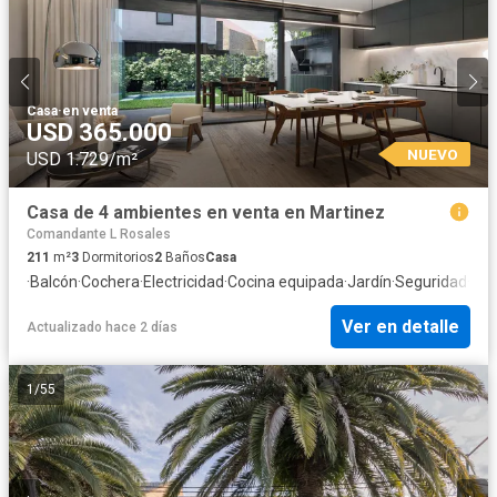
Casa
·
en venta
USD 365.000
NUEVO
USD 1.729/m²
Casa de 4 ambientes en venta en Martinez
Comandante L Rosales
211
m²
3
Dormitorios
2
Baños
Casa
·
Balcón
·
Cochera
·
Electricidad
·
Cocina equipada
·
Jardín
·
Seguridad
·
Cua
Ver en detalle
Actualizado hace 2 días
1
/
55