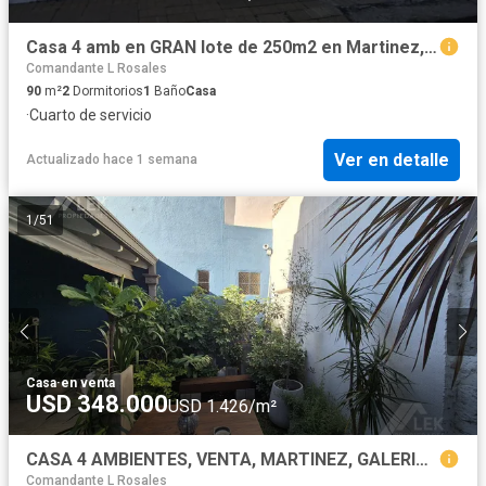
Casa 4 amb en GRAN lote de 250m2 en Martinez, una planta y a refaccionar
Comandante L Rosales
90
m²
2
Dormitorios
1
Baño
Casa
·
Cuarto de servicio
Ver en detalle
Actualizado hace 1 semana
1
/
51
Casa
·
en venta
USD 348.000
USD 1.426/m²
CASA 4 AMBIENTES, VENTA, MARTINEZ, GALERIA JARDIN PILETA
Comandante L Rosales