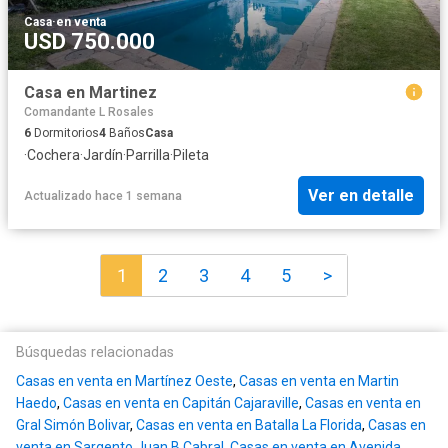
Casa
·
en venta
USD 750.000
Casa en Martinez
Comandante L Rosales
6
Dormitorios
4
Baños
Casa
·
Cochera
·
Jardín
·
Parrilla
·
Pileta
Ver en detalle
Actualizado hace 1 semana
1
2
3
4
5
>
Búsquedas relacionadas
Casas en venta en Martínez Oeste
,
Casas en venta en Martin
Haedo
,
Casas en venta en Capitán Cajaraville
,
Casas en venta en
Gral Simón Bolivar
,
Casas en venta en Batalla La Florida
,
Casas en
venta en Sargento Juan B Cabral
,
Casas en venta en Avenida