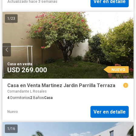
Ver en detalle
Actualizado hace 3 semanas
1
/
23
Casa
·
en venta
USD 269.000
NUEVO
Casa en Venta Martinez Jardin Parrilla Terraza
Comandante L Rosales
4
Dormitorios
2
Baños
Casa
Ver en detalle
Nuevo
1
/
16