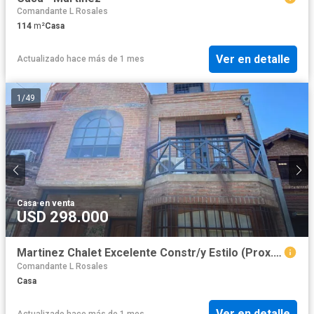
Comandante L Rosales
114
m²
Casa
Ver en detalle
Actualizado hace más de 1 mes
1
/
49
Casa
·
en venta
USD 298.000
Martinez Chalet Excelente Constr/y Estilo (Prox. Zona Comercial, Bancos, Unicenter)
Comandante L Rosales
Casa
Ver en detalle
Actualizado hace más de 1 mes