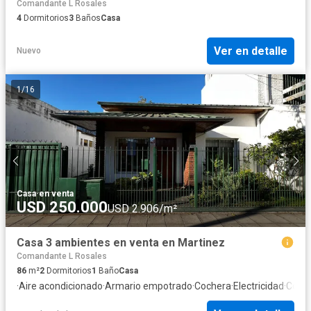
Comandante L Rosales
4
Dormitorios
3
Baños
Casa
Ver en detalle
Nuevo
1
/
16
Casa
·
en venta
USD 250.000
USD 2.906/m²
Casa 3 ambientes en venta en Martinez
Comandante L Rosales
86
m²
2
Dormitorios
1
Baño
Casa
·
Aire acondicionado
·
Armario empotrado
·
Cochera
·
Electricidad
·
Cocin