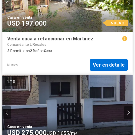
Casa
·
en venta
USD 197.000
NUEVO
Venta casa a refaccionar en Martinez
Comandante L Rosales
3
Dormitorios
2
Baños
Casa
Ver en detalle
Nuevo
1
/
18
Casa
·
en venta
USD 275.000
USD 3.055/m²