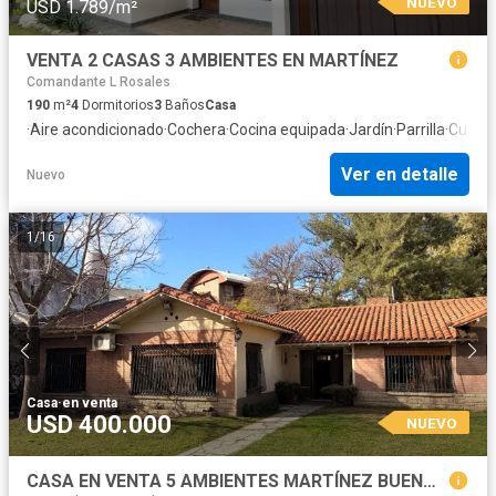
NUEVO
USD 1.789/m²
VENTA 2 CASAS 3 AMBIENTES EN MARTÍNEZ
Comandante L Rosales
190
m²
4
Dormitorios
3
Baños
Casa
·
Aire acondicionado
·
Cochera
·
Cocina equipada
·
Jardín
·
Parrilla
·
Cuarto
Ver en detalle
Nuevo
1
/
16
Casa
·
en venta
USD 400.000
NUEVO
CASA EN VENTA 5 AMBIENTES MARTÍNEZ BUENOS AIRES -