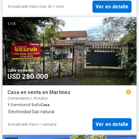
Ver en detalle
Actualizado hace más de 1 mes
1
/
15
Casa
·
en venta
USD 280.000
Casa en venta en Martinez
Comandante L Rosales
1
Dormitorio
1
Baño
Casa
·
Electricidad
·
Gas natural
Ver en detalle
Actualizado hace 1 semana