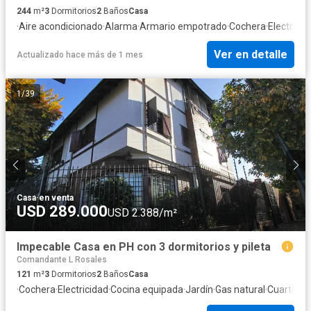
244
m²
3
Dormitorios
2
Baños
Casa
·
Aire acondicionado
·
Alarma
·
Armario empotrado
·
Cochera
·
Electricid
Ver en detalle
Actualizado hace más de 1 mes
1
/
39
Casa
·
en venta
USD 289.000
USD 2.388/m²
Impecable Casa en PH con 3 dormitorios y pileta
Comandante L Rosales
121
m²
3
Dormitorios
2
Baños
Casa
·
Cochera
·
Electricidad
·
Cocina equipada
·
Jardín
·
Gas natural
·
Cuarto de 