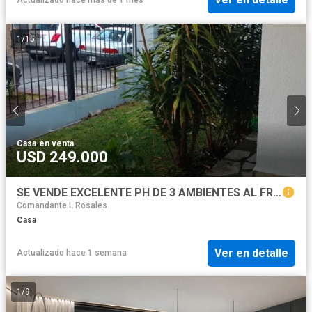
1
/
15
Casa
·
en venta
USD 249.000
SE VENDE EXCELENTE PH DE 3 AMBIENTES AL FRENTE EN MARTINEZ CON PATIO Y COCHERA.
Comandante L Rosales
Casa
Ver en detalle
Actualizado hace 1 semana
1
/
9