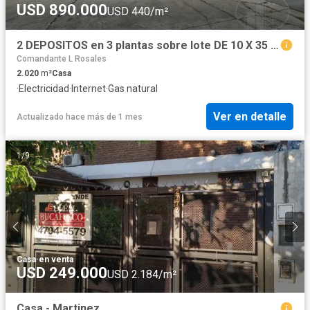
USD 890.000
USD 440/m²
2 DEPOSITOS en 3 plantas sobre lote DE 10 X 35 EN VENTA ZONA INDUSTRIAL
Comandante L Rosales
2.020
m²
Casa
·
Electricidad
·
Internet
·
Gas natural
Ver en detalle
Actualizado hace más de 1 mes
1
/
9
Casa
·
en venta
USD 249.000
USD 2.184/m²
Casa - Martinez