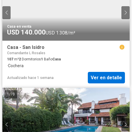
Casa
·
en venta
USD 140.000
USD 1.308/m²
Casa - San Isidro
Comandante L Rosales
107
m²
2
Dormitorios
1
Baño
Casa
·
Cochera
Ver en detalle
Actualizado hace 1 semana
1
/
70