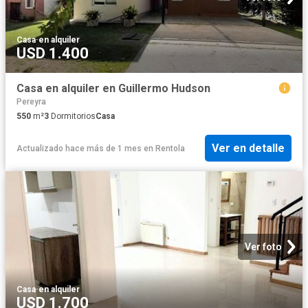
Casa
·
en alquiler
USD 1.400
Casa en alquiler en Guillermo Hudson
Pereyra
550
m²
3
Dormitorios
Casa
Ver en detalle
Actualizado hace más de 1 mes
en
Rentola
Ver foto
Casa
·
en alquiler
USD 1.700