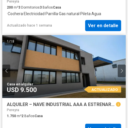
Pereyra
200
m²
3
Dormitorios
3
Baños
Casa
·
Cochera
·
Electricidad
·
Parrilla
·
Gas natural
·
Pileta
·
Agua
Ver en detalle
Actualizado hace 1 semana
1
/
18
Casa
·
en alquiler
USD 9.500
ACTUALIZADO
ALQUILER – NAVE INDUSTRIAL AAA A ESTRENAR | 1.750 M² | PARQUE INDUSTRIAL PITEC – FLORENCIO VARELA
Pereyra
1.750
m²
2
Baños
Casa