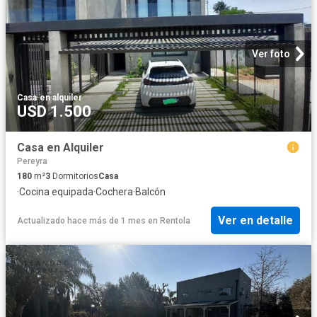
Ver foto
Casa
·
en alquiler
USD 1.500
Casa en Alquiler
Pereyra
180
m²
3
Dormitorios
Casa
·
Cocina equipada
·
Cochera
·
Balcón
Ver en detalle
Actualizado hace más de 1 mes
en
Rentola