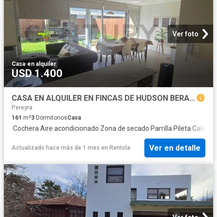
Ver foto
Casa
·
en alquiler
USD 1.400
CASA EN ALQUILER EN FINCAS DE HUDSON BERAZATEGUI
Pereyra
161
m²
3
Dormitorios
Casa
·
Cochera
·
Aire acondicionado
·
Zona de secado
·
Parrilla
·
Pileta
·
Calefac
Ver en detalle
Actualizado hace más de 1 mes
en
Rentola