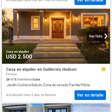
Ver en detalle
Actualizado hace más de 1 mes
en
Rentola
Ver foto
Casa
·
en alquiler
USD 2.500
Casa en alquiler en Guillermo Hudson
Pereyra
26
m²
3
Dormitorios
Casa
·
Jardín
·
Cochera
·
Balcón
·
Zona de secado
·
Parrilla
·
Pileta
Ver en detalle
Actualizado hace 5 días
en
Rentola