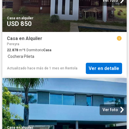
Ver foto
Casa
·
en alquiler
USD 850
Casa en Alquiler
Pereyra
22.878
m²
1
Dormitorio
Casa
·
Cochera
·
Pileta
Ver en detalle
Actualizado hace más de 1 mes
en
Rentola
Ver foto
Casa
·
en alquiler