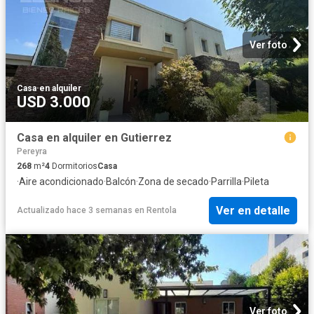
Ver foto
Casa
·
en alquiler
USD 3.000
Casa en alquiler en Gutierrez
Pereyra
268
m²
4
Dormitorios
Casa
·
Aire acondicionado
·
Balcón
·
Zona de secado
·
Parrilla
·
Pileta
Ver en detalle
Actualizado hace 3 semanas
en
Rentola
Ver foto