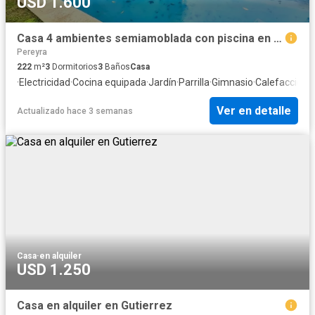
USD 1.600
Casa 4 ambientes semiamoblada con piscina en alquiler - Barrio Estancia San Juan Pereyra de Iraola
Pereyra
222
m²
3
Dormitorios
3
Baños
Casa
·
Electricidad
·
Cocina equipada
·
Jardín
·
Parrilla
·
Gimnasio
·
Calefacción
·
I
Ver en detalle
Actualizado hace 3 semanas
Casa
·
en alquiler
USD 1.250
Casa en alquiler en Gutierrez