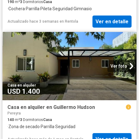
190
m²
3
Dormitorios
Casa
·
Cochera
·
Parrilla
·
Pileta
·
Seguridad
·
Gimnasio
Ver en detalle
Actualizado hace 3 semanas
en
Rentola
Ver foto
Casa
·
en alquiler
USD 1.400
Casa en alquiler en Guillermo Hudson
Pereyra
140
m²
3
Dormitorios
Casa
·
Zona de secado
·
Parrilla
·
Seguridad