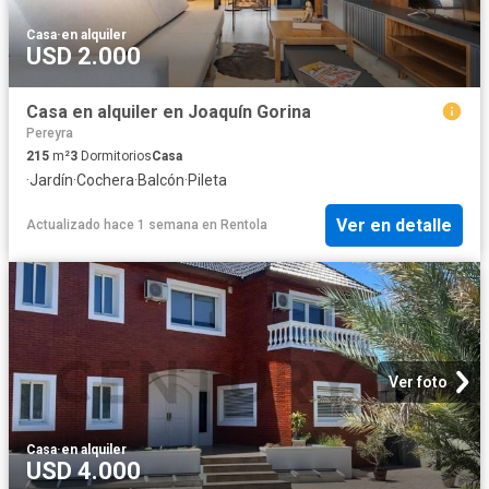
Casa
·
en alquiler
USD 2.000
Casa en alquiler en Joaquín Gorina
Pereyra
215
m²
3
Dormitorios
Casa
·
Jardín
·
Cochera
·
Balcón
·
Pileta
Ver en detalle
Actualizado hace 1 semana
en
Rentola
Ver foto
Casa
·
en alquiler
USD 4.000