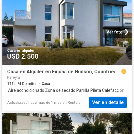
Ver foto
Casa
·
en alquiler
USD 2.500
Casa en Alquiler en Fincas de Hudson, Countries/B.Cerrado Berazategui
Pereyra
175
m²
4
Dormitorios
Casa
·
Aire acondicionado
·
Zona de secado
·
Parrilla
·
Pileta
·
Calefacción
Ver en detalle
Actualizado hace más de 1 mes
en
Rentola