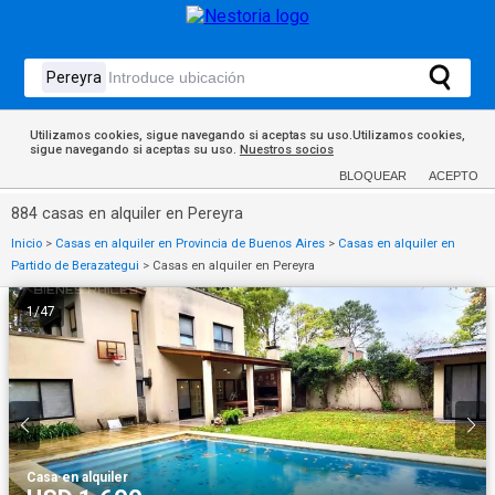
Utilizamos cookies, sigue navegando si aceptas su uso.Utilizamos cookies,
sigue navegando si aceptas su uso.
Nuestros socios
BLOQUEAR
ACEPTO
884 casas en alquiler en Pereyra
Inicio
>
Casas en alquiler en Provincia de Buenos Aires
>
Casas en alquiler en
Partido de Berazategui
>
Casas en alquiler en Pereyra
1
/
47
Casa
·
en alquiler