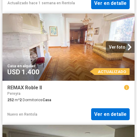
Ver en detalle
Actualizado hace 1 semana
en
Rentola
Ver foto
Casa
·
en alquiler
USD 1.400
ACTUALIZADO
REMAX Roble II
Pereyra
252
m²
2
Dormitorios
Casa
Ver en detalle
Nuevo
en
Rentola