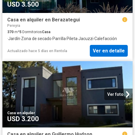
USD 3.500
Casa en alquiler en Berazategui
Pereyra
370
m²
5
Dormitorios
Casa
·
Jardín
·
Zona de secado
·
Parrilla
·
Pileta
·
Jacuzzi
·
Calefacción
Ver en detalle
Actualizado hace 5 días
en
Rentola
Ver foto
Casa
·
en alquiler
USD 3.200
Casa en alquiler en Guillermo Hudson