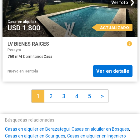
Ver foto
Casa
·
en alquiler
USD 1.800
ACTUALIZADO
LV BIENES RAICES
Pereyra
760
m²
4
Dormitorios
Casa
Ver en detalle
Nuevo
en
Rentola
1
2
3
4
5
>
Búsquedas relacionadas
Casas en alquiler en Berazategui
,
Casas en alquiler en Bosques
,
Casas en alquiler en Sourigues
,
Casas en alquiler en Ingeniero