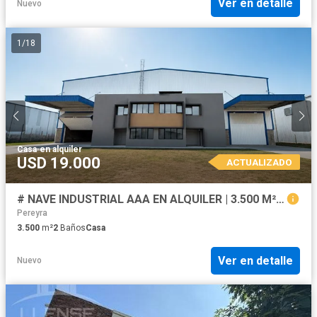
Ver en detalle
Nuevo
1
/
18
Casa
·
en alquiler
USD 19.000
ACTUALIZADO
# NAVE INDUSTRIAL AAA EN ALQUILER | 3.500 M² | PARQUE INDUSTRIAL PITEC – FLORENCIO VARELA
Pereyra
3.500
m²
2
Baños
Casa
Ver en detalle
Nuevo