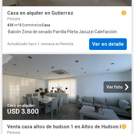
Casa en alquiler en Gutierrez
Pereyra
435
m²
3
Dormitorios
Casa
·
Balcón
·
Zona de secado
·
Parrilla
·
Pileta
·
Jacuzzi
·
Calefacción
Ver en detalle
Actualizado hace 1 semana
en
Rentola
Ver foto
Casa
·
en alquiler
USD 3.800
Venta casa altos de hudson 1 en Altos de Hudson I
Pereyra