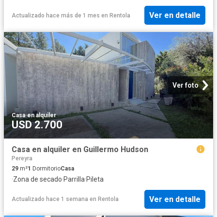
Ver en detalle
Actualizado hace más de 1 mes
en
Rentola
Ver foto
Casa
·
en alquiler
USD 2.700
Casa en alquiler en Guillermo Hudson
Pereyra
29
m²
1
Dormitorio
Casa
·
Zona de secado
·
Parrilla
·
Pileta
Ver en detalle
Actualizado hace 1 semana
en
Rentola