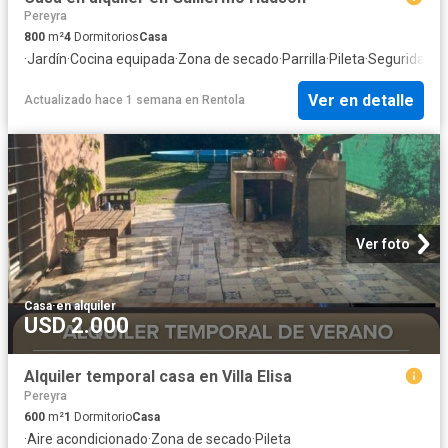
Pereyra
800
m²
4
Dormitorios
Casa
·
Jardín
·
Cocina equipada
·
Zona de secado
·
Parrilla
·
Pileta
·
Seguridad
Ver en detalle
Actualizado hace 1 semana
en
Rentola
Ver foto
Casa
·
en alquiler
USD 2.000
Alquiler temporal casa en Villa Elisa
Pereyra
600
m²
1
Dormitorio
Casa
·
Aire acondicionado
·
Zona de secado
·
Pileta