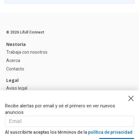
© 2026 Lifull Connect
Nestoria
Trabaja con nosotros
Acerca
Contacto
Legal
Aviso legal
Política de Privacidad
Política de Cookies
Recibe alertas por email y sé el primero en ver nuevos
anuncios
Ayuda
Preguntas
Al suscribirte aceptas los términos de la
política de privacidad
Nuestros Partners