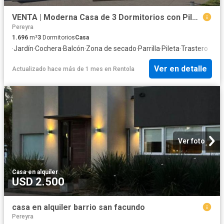
VENTA | Moderna Casa de 3 Dormitorios con Pileta, Cochera Doble y Gran Jardín
Pereyra
1.696
m²
3
Dormitorios
Casa
·
Jardín
·
Cochera
·
Balcón
·
Zona de secado
·
Parrilla
·
Pileta
·
Trastero
Ver en detalle
Actualizado hace más de 1 mes
en
Rentola
Ver foto
Casa
·
en alquiler
USD 2.500
casa en alquiler barrio san facundo
Pereyra