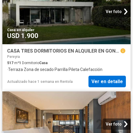
Ver foto
Casa
·
en alquiler
USD 1.900
CASA TRES DORMITORIOS EN ALQUILER EN GONNET
Pereyra
517
m²
1
Dormitorio
Casa
·
Terraza
·
Zona de secado
·
Parrilla
·
Pileta
·
Calefacción
Ver en detalle
Actualizado hace 1 semana
en
Rentola
Ver foto