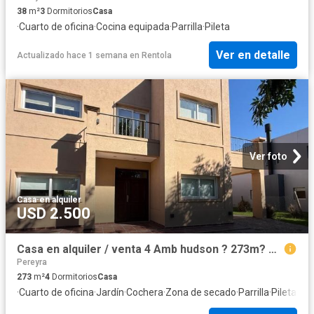
38
m²
3
Dormitorios
Casa
·
Cuarto de oficina
·
Cocina equipada
·
Parrilla
·
Pileta
Ver en detalle
Actualizado hace 1 semana
en
Rentola
Ver foto
Casa
·
en alquiler
USD 2.500
Casa en alquiler / venta 4 Amb hudson ? 273m? en Barrancas de Iraola
Pereyra
273
m²
4
Dormitorios
Casa
·
Cuarto de oficina
·
Jardín
·
Cochera
·
Zona de secado
·
Parrilla
·
Pileta