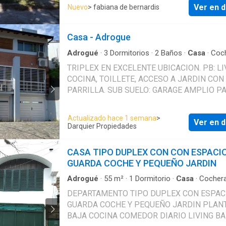
gran capacidad (hasta 12 cubiertos), mueble
Ver en d
Nuevo
> fabiana de bernardis
COCINA INCLUIDO, Y HELADERA CUALQUIE
y bajo mesada y sector de comedor diario. S
O CONSULTA ESTAMOS A DISPOSICIÓN
complementa con un amplio living con salida 
INMOBILIARIA FABIANA DE BERNARDIS
Casa - Adrogue
al jardín, generando una conexión muy agrada
entre los espacios interiores y el parque. En 
Adrogué
·
3
Dormitorios
·
2
Baños
·
Casa
·
Coc
primer piso se desarroll
TRIPLEX EN EXCELENTE UBICACION. PB: LI
COCINA, TOILLETE, ACCESO A JARDIN CON
PARRILLA. SUB SUELO: GARAGE AMPLIO P
DOS AUTOS CON ACCESO AL JARDIN. PA: 
DORMITORIOS (EL PRINCIPAL EN SUITE), 
Actualizado hace 1 semana
>
Ver en d
BAÑO COMPLETO. PA SUPERIOR: 3ER
Darquier Propiedades
DORMITORIO ALQUILER + IMPUESTO MUNI
SE PUEDE HACER UN CONTRATO A 36 MES
CASA TIPO DUPLEX CON CON ESPACI
CONTRATO A PARTIR DEL 1º DE SEPTIEMB
GUARDA COCHE Y PEQUEÑO JARDIN
2026
Adrogué
·
55
m²
·
1
Dormitorio
·
Casa
·
Cocher
Electricidad
·
Gas natural
DEPARTAMENTO TIPO DUPLEX CON ESPAC
GUARDA COCHE Y PEQUEÑO JARDIN PLANTA
BAJA COCINA COMEDOR DIARIO LIVING B