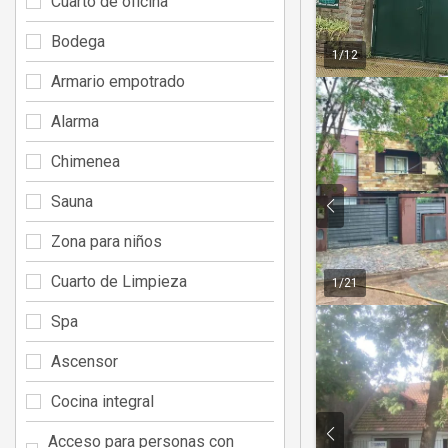
Cuarto de oficina
Bodega
1
/
12
Armario empotrado
Alarma
Chimenea
Sauna
Zona para niños
Cuarto de Limpieza
1
/
21
Spa
Ascensor
Cocina integral
Acceso para personas con