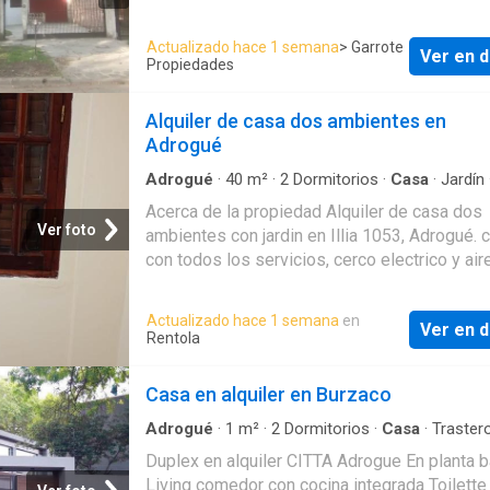
TRES DORMITORIOS, BAÑO COMPLETO Y
TERRAZA. COCHERA, PARQUE Y PARRILLA.
Actualizado hace 1 semana
> Garrote
Ver en d
$1.200.000,= Foto no contractual ni vinculante. Las
Propiedades
medidas son orientativas y al solo efecto
descriptivo, las definitivas surgen de la plani
Alquiler de casa dos ambientes en
estado parcelario y/o del título respectivo.
Adrogué
Adrogué
·
40
m²
·
2
Dormitorios
·
Casa
·
Jardín
acondicionado
Acerca de la propiedad Alquiler de casa dos
Ver foto
ambientes con jardin en Illia 1053, Adrogué. 
con todos los servicios, cerco electrico y air
acondicionado en el dormitorio se pide
demostración de ingresos del inquilino y gara
Actualizado hace 1 semana
en
Ver en d
(puede ser de propiedad, garantes con recib
Rentola
sueldo o seguro de caución)
Casa en alquiler en Burzaco
Adrogué
·
1
m²
·
2
Dormitorios
·
Casa
·
Traster
Calefacción
Duplex en alquiler CITTA Adrogue En planta ba
Living comedor con cocina integrada Toilette