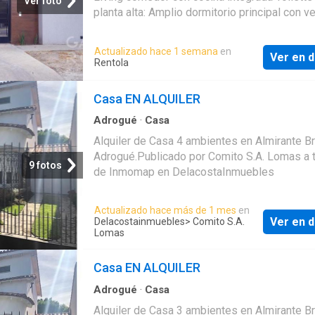
Ver foto
planta alta: Amplio dormitorio principal con v
Segundo dormitorio Baño completo Caldera D
Agua Sanitaria y Calefacción por piso radiant
Actualizado hace 1 semana
en
Ver en d
*EXPENSAS APROXIMADAS DE $* ACEPTA
Rentola
MASCOTA* Condiciones: Mes de alquiler Me
deposito Gastos de contrato (4% +IVA sobre e
Casa EN ALQUILER
del contrato) Sellado (1 % sobre el total del c
Certificados Requisitos:- Garante propietario 
Adrogué
·
Casa
Recibo de sueldo del inquilino CMCPLZ Mat
Alquiler de Casa 4 ambientes en Almirante B
3964 CUCICBA Mat 8182 / 8184 Las fotos n
Adrogué.Publicado por Comito S.A. Lomas a 
9 fotos
vinculantes ni contractuales. Las medidas y
de Inmomap en DelacostaInmuebles
superficies son aproximadas y no pueden se
consideradas como definitivas ni tienen cará
Actualizado hace más de 1 mes
en
contractual entre las partes, las mismas surg
Ver en d
Delacostainmuebles
> Comito S.A.
Estado Parcelario y la documentación
Lomas
correspondientes. Esta información (imágene
superficies y medidas) se expone y publica 
Casa EN ALQUILER
efecto orientativo
Adrogué
·
Casa
Alquiler de Casa 3 ambientes en Almirante B