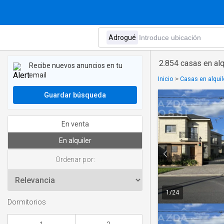
2.854 casas en alq
Recibe nuevos anuncios en tu
email
Inicio
>
Casas en alquil
Guardar búsqueda
En venta
En alquiler
Ordenar por:
1
/
24
Dormitorios