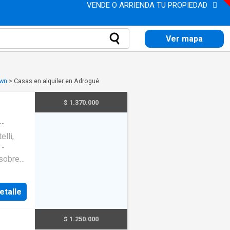
VENDE O ARRIENDA TU PROPIEDAD
Ver mapa
own
>
Casas en alquiler en Adrogué
$ 1.370.000
ión
·
lli,
 -
 sobre
etalle
,
$ 1.250.000
icipal,