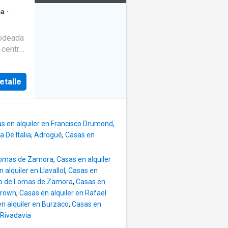
cter
sa
·
en del
rodeada
s,
 centro
a mero
r
iudad.
cter
nfort y
en del
etalle
 Al
por
s,
edor,
a mero
s en alquiler en Francisco Drumond,
a un
a De Italia, Adrogué
,
Casas en
rente,
 Lomas de Zamora
,
Casas en alquiler
 alquiler en Llavallol
,
Casas en
onal. Un
ido de Lomas de Zamora
,
Casas en
an
Brown
,
Casas en alquiler en Rafael
quipada
n alquiler en Burzaco
,
Casas en
a y
 Rivadavia