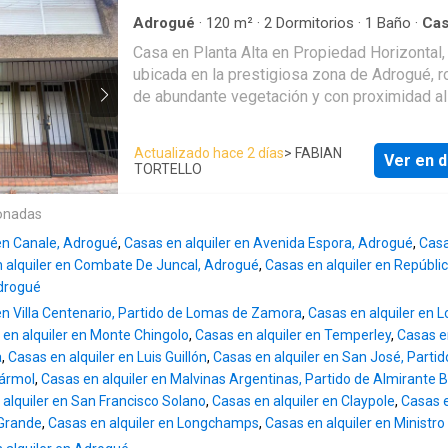
del contrato) Sellado (1 % sobre el total del contrato)
consideradas como definitivas ni tienen cará
Certificados Requisitos:- Garante propietario -
Adrogué
·
120
m²
·
2
Dormitorios
·
1
Baño
·
Ca
contractual entre las partes, las mismas surg
Agua
Recibo de sueldo del inquilino CMCPLZ Mat 3963 /
Casa en Planta Alta en Propiedad Horizontal,
Estado Parcelario y la documentación
3964 CUCICBA Mat 8182 / 8184 Las fotos no son
ubicada en la prestigiosa zona de Adrogué, 
correspondientes. Esta información (imágene
vinculantes ni contractuales. Las medidas y
de abundante vegetación y con proximidad al
superficies y medidas) se expone y publica 
superficies son aproximadas y no pueden se
comercial y a las principales avenidas de la c
efecto orientativo.
consideradas como definitivas ni tienen cará
Esta propiedad ofrece una combinación de co
Actualizado hace 2 días
> FABIAN
contractual entre las partes, las mismas surg
Ver en d
conveniencia en un entorno natural privilegiado.
TORTELLO
Estado Parcelario y la documentación
ingresar, encontrará rejas al frente y acceso 
correspondientes. Esta información (imágene
escalera a la planta alta. El amplio estar com
onadas
superficies y medidas) se expone y publica 
con pisos de madera, es ideal para recibir a
efecto orientativo.
 en Canale, Adrogué
,
Casas en alquiler en Avenida Espora, Adrogué
,
Casa
familiares y amigos. Desde aquí, se accede 
 alquiler en Combate De Juncal, Adrogué
,
Casas en alquiler en Repúblic
balcón terraza lateral que brinda una vista al f
Adrogué
perfecto para disfrutar del aire libre. La casa cuenta
en Villa Centenario, Partido de Lomas de Zamora
,
Casas en alquiler en
con dos dormitorios equipados con placares,
 en alquiler en Monte Chingolo
,
Casas en alquiler en Temperley
,
Casas en
ofreciendo espacio de almacenamiento funci
a
,
Casas en alquiler en Luis Guillón
,
Casas en alquiler en San José, Part
baño completo y un toilette adicional asegur
Mármol
,
Casas en alquiler en Malvinas Argentinas, Partido de Almirante 
comodidad para toda la familia. La cocina, e
alquiler en San Francisco Solano
,
Casas en alquiler en Claypole
,
Casas e
con muebles bajo y sobre mesada, es práctic
 Grande
,
Casas en alquiler en Longchamps
,
Casas en alquiler en Ministro
funcional. Adicionalmente, dispone de una