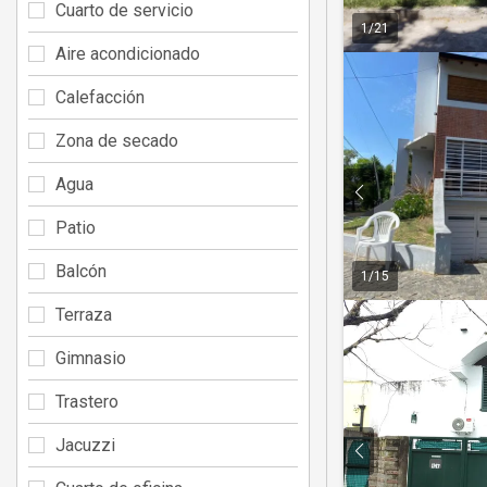
Cuarto de servicio
1
/
21
Aire acondicionado
Calefacción
Zona de secado
Agua
Patio
Balcón
1
/
15
Terraza
Gimnasio
Trastero
Jacuzzi