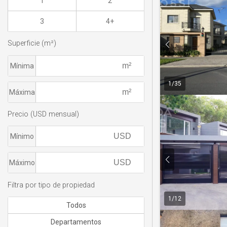
1
2
3
4+
Superficie (m²)
Mínima
1
/
35
Máxima
Precio (USD mensual)
Mínimo
Máximo
Filtra por tipo de propiedad
1
/
12
Todos
Departamentos