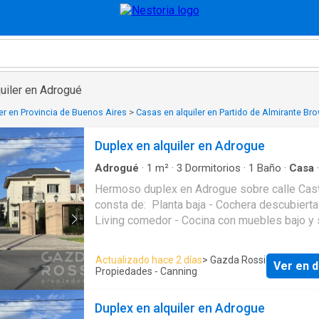
uiler en Adrogué
er en Provincia de Buenos Aires
>
Casas en alquiler en Partido de Almirante Br
Duplex en alquiler en Adrogue
Adrogué
·
1
m²
·
3
Dormitorios
·
1
Baño
·
Casa
·
Electricidad
·
Cocina equipada
·
Jardín
·
Calefacc
Hermoso duplex en Adrogue sobre calle Caste
Gas natural
·
Cuarto de servicio
·
Agua
consta de: Planta baja - Cochera descubierta
Living comedor - Cocina con muebles bajo y
mesada, con acceso a patio independiente -
Lavadero - Toilette Planta alta - 3 Dormitorios -
Actualizado hace 2 días
> Gazda Rossi
Ver en d
Altillo (escritorio, cuarto dormitorio, playroom
Propiedades - Canning
baulera) - Baño completo *Calefacción por estufa
tiro balanceado *Acepta mascota pequeña
Duplex en alquiler en Adrogue
*Expensas aprox. $600.000 (incluye aysa, mun