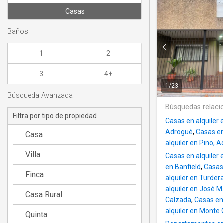
Casas
Baños
1
2
3
4+
1
/
23
Búsqueda Avanzada
Búsquedas relaci
Filtra por tipo de propiedad
Casas en alquiler
Adrogué
,
Casas en
Casa
alquiler en Pino, 
Villa
Casas en alquiler 
en Banfield
,
Casas
Finca
alquiler en Turder
alquiler en José 
Casa Rural
Calzada
,
Casas en 
alquiler en Monte
Quinta