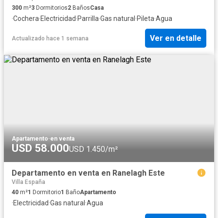
300
m²
3
Dormitorios
2
Baños
Casa
·
Cochera
·
Electricidad
·
Parrilla
·
Gas natural
·
Pileta
·
Agua
Ver en detalle
Actualizado hace 1 semana
Apartamento
·
en venta
USD 58.000
USD 1.450/m²
Departamento en venta en Ranelagh Este
Villa España
40
m²
1
Dormitorio
1
Baño
Apartamento
·
Electricidad
·
Gas natural
·
Agua