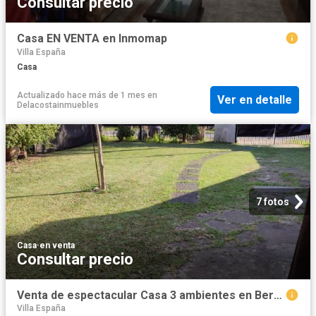
Consultar precio
Casa EN VENTA en Inmomap
Villa España
Casa
Actualizado hace más de 1 mes
en
Ver en detalle
Delacostainmuebles
7 fotos
Casa
·
en venta
Consultar precio
Venta de espectacular Casa 3 ambientes en Berazategui Villa España
Villa España