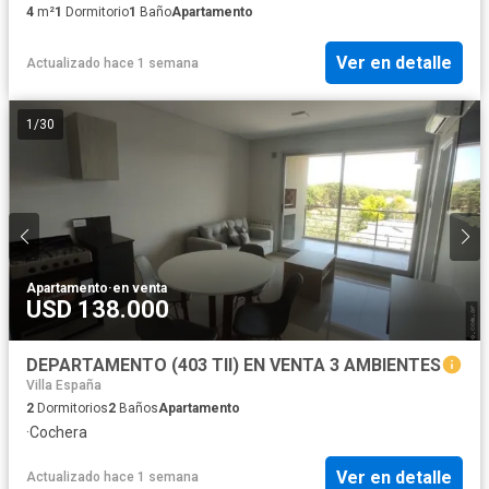
4
m²
1
Dormitorio
1
Baño
Apartamento
Ver en detalle
Actualizado hace 1 semana
1
/
30
Apartamento
·
en venta
USD 138.000
DEPARTAMENTO (403 TII) EN VENTA 3 AMBIENTES
Villa España
2
Dormitorios
2
Baños
Apartamento
·
Cochera
Ver en detalle
Actualizado hace 1 semana