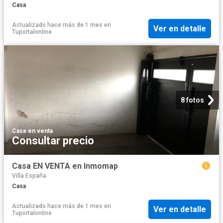
Casa
Actualizado hace más de 1 mes
en
Ver en detalle
Tuportalonline
8 fotos
Casa
·
en venta
Consultar precio
Casa EN VENTA en Inmomap
Villa España
Casa
Actualizado hace más de 1 mes
en
Ver en detalle
Tuportalonline