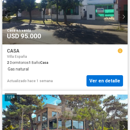
Casa
·
en venta
USD 95.000
CASA
Villa España
2
Dormitorios
1
Baño
Casa
·
Gas natural
Ver en detalle
Actualizado hace 1 semana
1
/
24