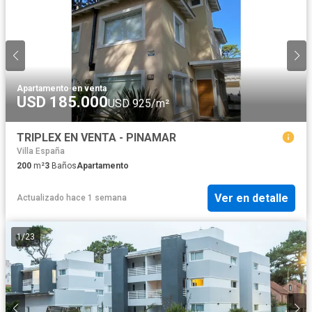
Apartamento
·
en venta
USD 185.000
USD 925/m²
TRIPLEX EN VENTA - PINAMAR
Villa España
200
m²
3
Baños
Apartamento
Ver en detalle
Actualizado hace 1 semana
1
/
23