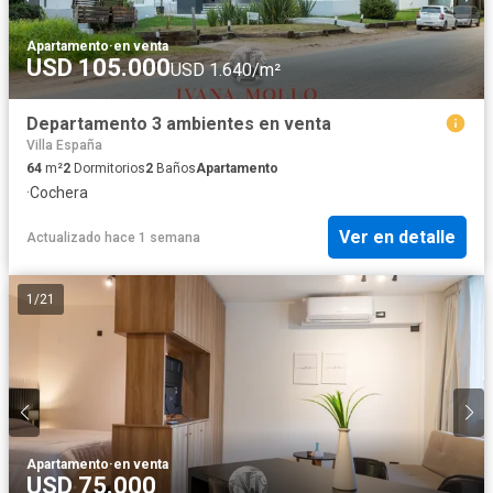
Apartamento
·
en venta
USD 105.000
USD 1.640/m²
Departamento 3 ambientes en venta
Villa España
64
m²
2
Dormitorios
2
Baños
Apartamento
·
Cochera
Ver en detalle
Actualizado hace 1 semana
1
/
21
Apartamento
·
en venta
USD 75.000