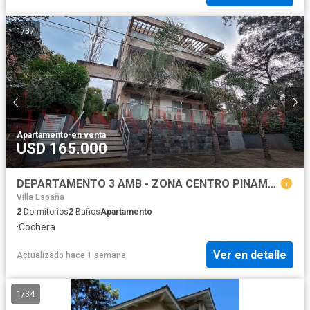
1
/
37
Apartamento
·
en venta
USD 165.000
DEPARTAMENTO 3 AMB - ZONA CENTRO PINAMAR - DE LAS ARTES
Villa España
2
Dormitorios
2
Baños
Apartamento
·
Cochera
Ver en detalle
Actualizado hace 1 semana
1
/
34