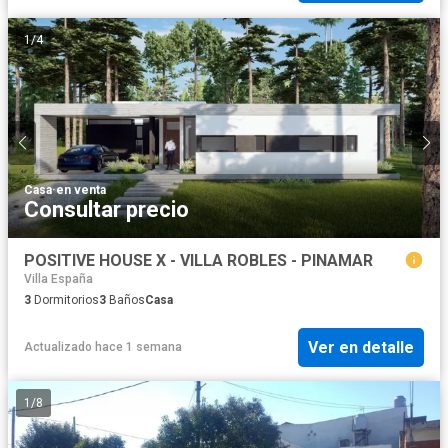
1
/
4
Casa
·
en venta
Consultar precio
POSITIVE HOUSE X - VILLA ROBLES - PINAMAR
Villa España
3
Dormitorios
3
Baños
Casa
Ver en detalle
Actualizado hace 1 semana
1
/
8