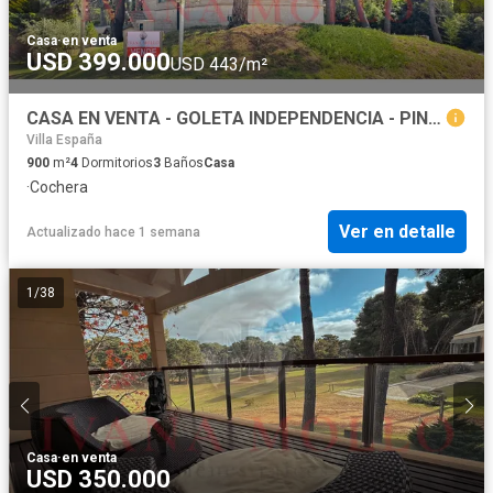
Casa
·
en venta
USD 399.000
USD 443/m²
CASA EN VENTA - GOLETA INDEPENDENCIA - PINAMAR
Villa España
900
m²
4
Dormitorios
3
Baños
Casa
·
Cochera
Ver en detalle
Actualizado hace 1 semana
1
/
38
Casa
·
en venta
USD 350.000