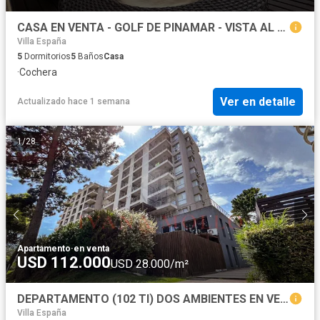
CASA EN VENTA - GOLF DE PINAMAR - VISTA AL NUEVO GOLF
Villa España
5
Dormitorios
5
Baños
Casa
·
Cochera
Ver en detalle
Actualizado hace 1 semana
1
/
28
Apartamento
·
en venta
USD 112.000
USD 28.000/m²
DEPARTAMENTO (102 TI) DOS AMBIENTES EN VENTA EN PINAMAR
Villa España