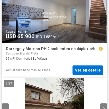
Casa
·
en venta
USD 65.900
USD 1.689/m²
Dorrego y Moreno PH 2 ambientes en dúplex c/balcón UF.3
San Juan, Mar del Plata
39
m²
1
Dormitorio
1
Baño
Casa
Ver en detalle
Actualizado hace más de 1 mes
1
/
17