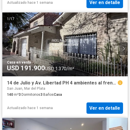
Ver en detalle
Actualizado hace 1 semana
1
/
17
Casa
·
en venta
USD 191.900
USD 1.370/m²
14 de Julio y Av. Libertad PH 4 ambientes al frente Amoblado
San Juan, Mar del Plata
140
m²
3
Dormitorios
3
Baños
Casa
Ver en detalle
Actualizado hace 1 semana
1
/
8