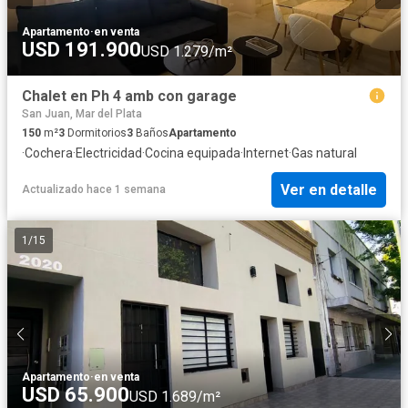
Apartamento
·
en venta
USD 191.900
USD 1.279/m²
Chalet en Ph 4 amb con garage
San Juan, Mar del Plata
150
m²
3
Dormitorios
3
Baños
Apartamento
·
Cochera
·
Electricidad
·
Cocina equipada
·
Internet
·
Gas natural
Ver en detalle
Actualizado hace 1 semana
1
/
15
Apartamento
·
en venta
USD 65.900
USD 1.689/m²