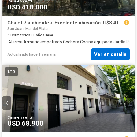
Casa
·
en venta
USD 410.000
Chalet 7 ambientes. Excelente ubicación. U$S 410.000.-
San Juan, Mar del Plata
6
Dormitorios
3
Baños
Casa
·
Alarma
·
Armario empotrado
·
Cochera
·
Cocina equipada
·
Jardín
·
Parril
Ver en detalle
Actualizado hace 1 semana
1
/
13
Casa
·
en venta
USD 68.900