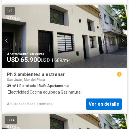
1
/
9
Apartamento
·
en venta
USD 65.900
USD 1.689/m²
Ph 2 ambientes a estrenar
San Juan, Mar del Plata
39
m²
1
Dormitorio
1
Baño
Apartamento
·
Electricidad
·
Cocina equipada
·
Gas natural
Ver en detalle
Actualizado hace 1 semana
1
/
14