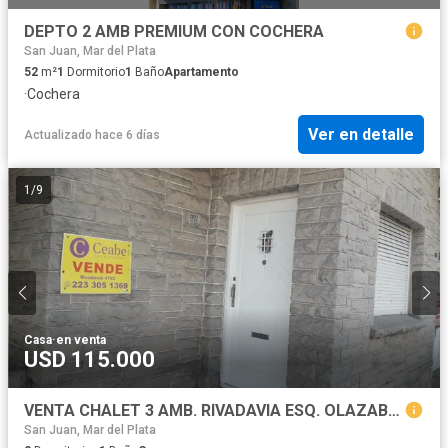
DEPTO 2 AMB PREMIUM CON COCHERA
San Juan, Mar del Plata
52
m²
1
Dormitorio
1
Baño
Apartamento
·
Cochera
Ver en detalle
Actualizado hace 6 días
1
/
9
Casa
·
en venta
USD 115.000
VENTA CHALET 3 AMB. RIVADAVIA ESQ. OLAZABAL
San Juan, Mar del Plata