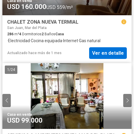
Casa
·
en venta
USD 160.000
USD 559/m²
CHALET ZONA NUEVA TERMIAL
San Juan, Mar del Plata
286
m²
4
Dormitorios
2
Baños
Casa
·
Electricidad
·
Cocina equipada
·
Internet
·
Gas natural
Ver en detalle
Actualizado hace más de 1 mes
1
/
24
Casa
·
en venta
USD 99.000