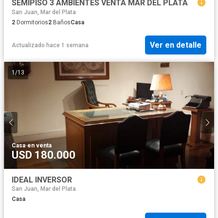
SEMIPISO 3 AMBIENTES VENTA MAR DEL PLATA
San Juan, Mar del Plata
2
Dormitorios
2
Baños
Casa
Ver en detalle
Actualizado hace 1 semana
1
/
13
Casa
·
en venta
USD 180.000
IDEAL INVERSOR
San Juan, Mar del Plata
Casa