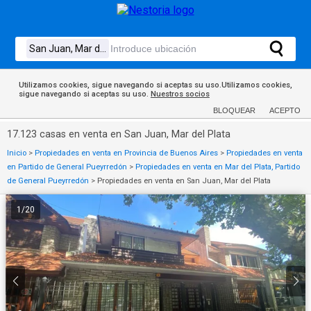
Utilizamos cookies, sigue navegando si aceptas su uso.Utilizamos cookies,
sigue navegando si aceptas su uso.
Nuestros socios
BLOQUEAR
ACEPTO
17.123 casas en venta en San Juan, Mar del Plata
Inicio
>
Propiedades en venta en Provincia de Buenos Aires
>
Propiedades en venta
en Partido de General Pueyrredón
>
Propiedades en venta en Mar del Plata, Partido
de General Pueyrredón
>
Propiedades en venta en San Juan, Mar del Plata
1
/
20