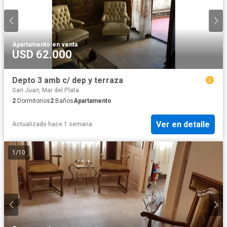
Apartamento
·
en venta
USD 62.000
Depto 3 amb c/ dep y terraza
San Juan, Mar del Plata
2
Dormitorios
2
Baños
Apartamento
Ver en detalle
Actualizado hace 1 semana
1
/
10