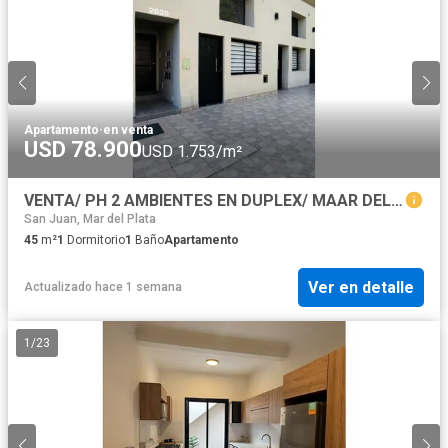
Apartamento
·
en venta
USD 78.900
USD 1.753/m²
VENTA/ PH 2 AMBIENTES EN DUPLEX/ MAAR DEL PLATA
San Juan, Mar del Plata
45
m²
1
Dormitorio
1
Baño
Apartamento
Ver en detalle
Actualizado hace 1 semana
1
/
23