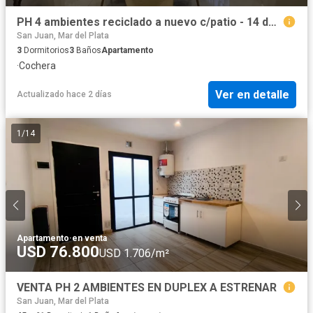
PH 4 ambientes reciclado a nuevo c/patio - 14 de Julio y Av.Libertad
San Juan, Mar del Plata
3
Dormitorios
3
Baños
Apartamento
·
Cochera
Ver en detalle
Actualizado hace 2 días
1
/
14
Apartamento
·
en venta
USD 76.800
USD 1.706/m²
VENTA PH 2 AMBIENTES EN DUPLEX A ESTRENAR
San Juan, Mar del Plata