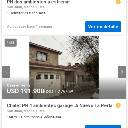
PH dos ambientes a estrenar
San Juan, Mar del Plata
1
Dormitorio
1
Baño
Casa
Ver en detalle
Actualizado hace 1 semana
1
/
23
Casa
·
en venta
USD 191.900
USD 1.279/m²
Chalet PH 4 ambientes garage. A Nuevo La Perla
San Juan, Mar del Plata
150
m²
3
Dormitorios
3
Baños
Casa