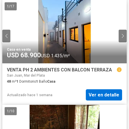
1
/
17
Casa
·
en venta
USD 68.900
USD 1.435/m²
VENTA PH 2 AMBIENTES CON BALCON TERRAZA
San Juan, Mar del Plata
48
m²
1
Dormitorio
1
Baño
Casa
Ver en detalle
Actualizado hace 1 semana
1
/
10