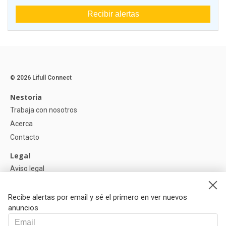
Recibir alertas
© 2026 Lifull Connect
Nestoria
Trabaja con nosotros
Acerca
Contacto
Legal
Aviso legal
Política de Privacidad
Política de Cookies
Recibe alertas por email y sé el primero en ver nuevos
anuncios
Ayuda