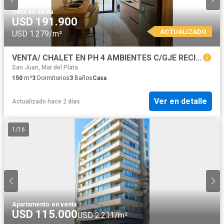
Casa
·
en venta
USD 191.900
ACTUALIZADO
USD 1.279/m²
VENTA/ CHALET EN PH 4 AMBIENTES C/GJE RECICLADO/ MAR DEL PLATA
San Juan, Mar del Plata
150
m²
3
Dormitorios
3
Baños
Casa
Ver en detalle
Actualizado hace 2 días
1
/
16
Apartamento
·
en venta
USD 115.000
USD 2.211/m²