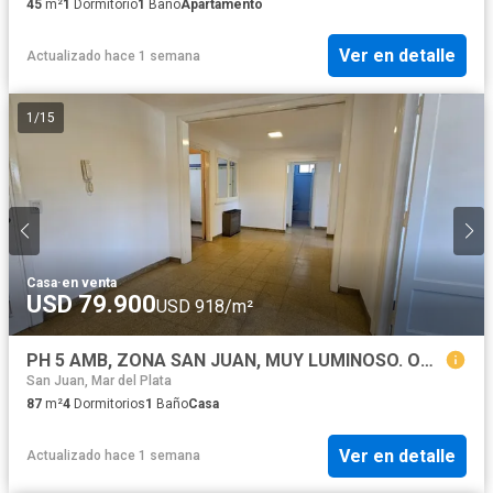
45
m²
1
Dormitorio
1
Baño
Apartamento
Ver en detalle
Actualizado hace 1 semana
1
/
15
Casa
·
en venta
USD 79.900
USD 918/m²
PH 5 AMB, ZONA SAN JUAN, MUY LUMINOSO. OPORTUNIDAD
San Juan, Mar del Plata
87
m²
4
Dormitorios
1
Baño
Casa
Ver en detalle
Actualizado hace 1 semana