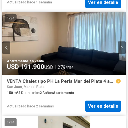
Ver en detalle
Actualizado hace 1 semana
1
/
24
Apartamento
·
en venta
USD 191.900
USD 1.279/m²
VENTA Chalet tipo PH La Perla Mar del Plata 4 ambientes con garaje
San Juan, Mar del Plata
150
m²
3
Dormitorios
2
Baños
Apartamento
Ver en detalle
Actualizado hace 2 semanas
1
/
14