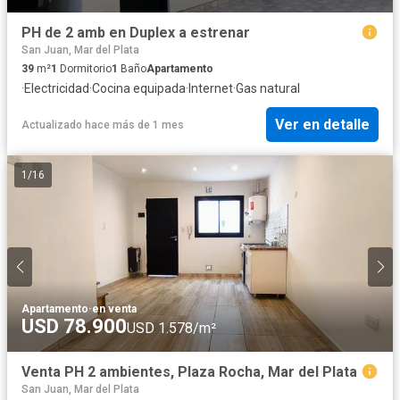
PH de 2 amb en Duplex a estrenar
San Juan, Mar del Plata
39
m²
1
Dormitorio
1
Baño
Apartamento
·
Electricidad
·
Cocina equipada
·
Internet
·
Gas natural
Ver en detalle
Actualizado hace más de 1 mes
1
/
16
Apartamento
·
en venta
USD 78.900
USD 1.578/m²
Venta PH 2 ambientes, Plaza Rocha, Mar del Plata
San Juan, Mar del Plata