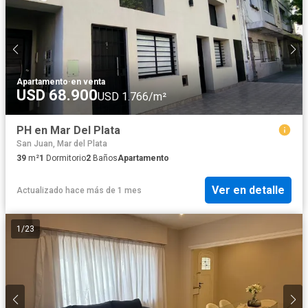
Apartamento
·
en venta
USD 68.900
USD 1.766/m²
PH en Mar Del Plata
San Juan, Mar del Plata
39
m²
1
Dormitorio
2
Baños
Apartamento
Ver en detalle
Actualizado hace más de 1 mes
1
/
23