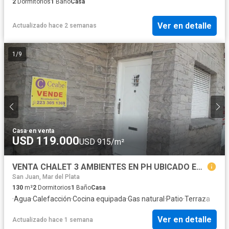
2
Dormitorios
1
Baño
Casa
Ver en detalle
Actualizado hace 2 semanas
1
/
9
Casa
·
en venta
USD 119.000
USD 915/m²
VENTA CHALET 3 AMBIENTES EN PH UBICADO EN ESQUINA ESTRATEGICA RIVADAVIA ESQ. OLAZABAL
San Juan, Mar del Plata
130
m²
2
Dormitorios
1
Baño
Casa
·
Agua
·
Calefacción
·
Cocina equipada
·
Gas natural
·
Patio
·
Terraza
Ver en detalle
Actualizado hace 1 semana