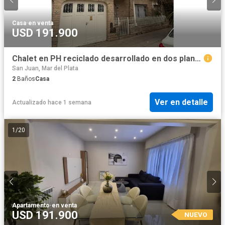
Casa
·
en venta
USD 191.900
Chalet en PH reciclado desarrollado en dos plantas y garage
San Juan, Mar del Plata
2
Baños
Casa
Ver en detalle
Actualizado hace 1 semana
1
/
20
Apartamento
·
en venta
USD 191.900
NUEVO