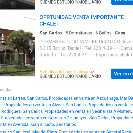
Suite principal de 50 m² con vestidor, jacuzzi
""Participación y solidaridad" 6 mins - 444 metros
GUEMES ESTUDIO INMOBILIARIO
sauna seco ✔ Amplio living comedor ✔ Escri
Universidades Instituto Nacional de Investigación y
Cocina + gran comedor diario Exterior y amenities: ✔
Desarrollo Pesquero (INIDEP) 12 mins - 921 metros
OPRTUNIDAD VENTA IMPORTANTE
Quincho ideal para reuniones ✔ Cochera para
Universidad Tecnológica Nacional (UTN) 21 mins -
CHALET
autos ✔ Gran parque ✔ Piscina Detalles de confort:
1.668 metros Facultad de Ingeniería de la
✔ Calefacción por radiadores Una propiedad única,
San Carlos
·
5
Dormitorios
·
6
Baños
·
Casa
Universidad Nacional de Mar del Plata (UNMDP
ideal para quienes buscan amplitud, confort y
mins - 1.915 metros
GUEMES ESTUDIO INMOBILIARIO C.M. Alvear N°
calidad constructiva. 📞 Consultas: Rodolfo Camussi
3.315 Barilari Daniel - Tel: 223 4-39---- Camussi
– 223439----
Rodolfo - Tel: 223 4-39---- Importante chalet sobre
dos lotes de 10.33 x 43.30 (cada uno), 450 
cuadrados cubiertos, 5 dormitorios en suite, 
Actualizado hace 1 semana
>
Ver en d
principal de 50 metros, con vestidor, jacuzzi 
GUEMES ESTUDIO INMOBILIARIO
sauna seco. Gran living comedor, escritorio, 
importante comedor diario. Quincho, cochera 
onadas
dos autos. Gran Parque con piscina. Calefacc
nta en Larrea, San Carlos
,
Propiedades en venta en Azcuénaga, Mar Del
radiadores. Almafuerte 1300 Toman valor hasta el
os
,
Propiedades en venta en Alvear, San Carlos
,
Propiedades en venta en
40% Financia Escucha oferta de contado
n Rodríguez, San Carlos
,
Propiedades en venta en Vecinalista A Molteni
,
,
Propiedades en venta en Bernardo De Irigoyen, San Carlos
,
Propiedade
nta en Avenida Juan B Justo, San Carlos
nta en San José, Mar del Plata
,
Propiedades en venta en General Roca, 