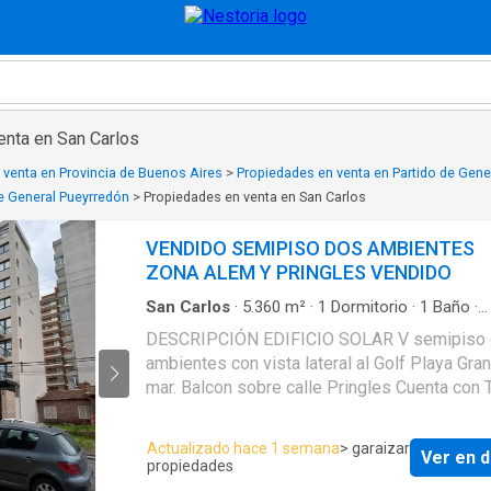
enta en San Carlos
 venta en Provincia de Buenos Aires
>
Propiedades en venta en Partido de Gene
de General Pueyrredón
>
Propiedades en venta en San Carlos
VENDIDO SEMIPISO DOS AMBIENTES
ZONA ALEM Y PRINGLES VENDIDO
San Carlos
·
5.360
m²
·
1
Dormitorio
·
1
Baño
·
Apartamento
·
Aire acondicionado
·
Alarma
·
Ba
DESCRIPCIÓN EDIFICIO SOLAR V semipiso 
Armario empotrado
·
Zona para niños
·
Cocina
ambientes con vista lateral al Golf Playa Gran
equipada
·
Jardín
·
Parrilla
·
Gimnasio
·
Ascensor
natural
·
Vista panorámica
·
Seguridad
mar. Balcon sobre calle Pringles Cuenta con T
gimnasio, solarium, y SUM con parrilla, todo
equipado y amoblado en piso superior con vi
Actualizado hace 1 semana
> garaizar
Ver en d
Golf de Playa Grande. Reja perimetral con con
propiedades
seguridad. Control de acceso con cerradura