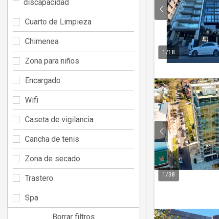
discapacidad
Cuarto de Limpieza
Chimenea
1
/
18
Zona para niños
Encargado
Wifi
Caseta de vigilancia
Cancha de tenis
Zona de secado
1
/
38
Trastero
Spa
Borrar filtros