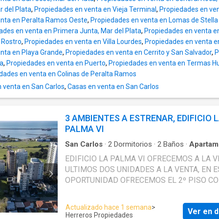
r del Plata
,
Propiedades en venta en Vieja Terminal
,
Propiedades en ven
enta en Peralta Ramos Oeste
,
Propiedades en venta en Lomas de Stella
ades en venta en Primera Junta, Mar del Plata
,
Propiedades en venta en
 Rostro
,
Propiedades en venta en Villa Lourdes
,
Propiedades en venta en
nta en Playa Grande
,
Propiedades en venta en Cerrito y San Salvador
,
P
ta
,
Propiedades en venta en Puerto
,
Propiedades en venta en Termas H
dades en venta en Colinas de Peralta Ramos
 venta en San Carlos
,
Casas en venta en San Carlos
3 AMBIENTES A ESTRENAR, EDIFICIO 
PALMA VI
San Carlos
·
2
Dormitorios
·
2
Baños
·
Apartam
EDIFICIO LA PALMA VI OFRECEMOS A LA VENTA
ULTIMOS DOS UNIDADES A LA VENTA, EN E
OPORTUNIDAD OFRECEMOS EL 2º PISO CO
VISTA UNICA AL GOLF Y LA CIUDAD UBICADO
SOBRE CALLE ALEM AL 4500, ESQUINA
Actualizado hace 1 semana
>
Ver en d
AZCUENAGA ESTILO Y CALIDAD JUNTO AL GOLF
Herreros Propiedades