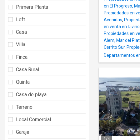
en El Progreso, Ma
Primera Planta
Propiedades en v
Loft
Avenidas
,
Propied
en venta en Divino
Casa
Propiedades en ve
Alem, Mar del Pla
Villa
Cerrito Sur
,
Propie
Departamentos en
Finca
Casa Rural
Quinta
Casa de playa
Terreno
Local Comercial
Garaje
1
/
4