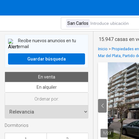
15.947 casas en v
Recibe nuevos anuncios en tu
email
Inicio
>
Propiedades en
Mar del Plata, Partido 
Guardar búsqueda
En venta
En alquiler
Ordenar por:
Dormitorios
1
/
23