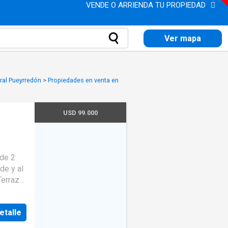
VENDE O ARRIENDA TU PROPIEDAD
Ver mapa
ral Pueyrredón
>
Propiedades en venta en
USD 99.000
lcón
·
de 2
de y al
·
Gas
erraza,
sta al
etalle
trol de