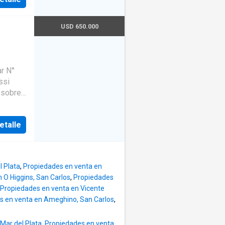
 doble y
torio ✔
USD 650.000
 2
) 25
metros
el
etalle
doble y
cocina e
para
ion por
 Plata
,
Propiedades en venta en
 O Higgins, San Carlos
,
Propiedades
Propiedades en venta en Vicente
s en venta en Ameghino, San Carlos
,
Mar del Plata
,
Propiedades en venta