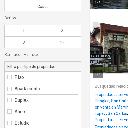
1
/
2
Casas
Baños
1
2
3
4+
Búsqueda Avanzada
Filtra por tipo de propiedad
1
/
4
Piso
Búsquedas relaci
Apartamento
Propiedades en ve
Dúplex
Pringles, San Carl
en venta en Martí
Ático
Lopez, San Carlos
Propiedades en ve
Estudio
Propiedades en ve