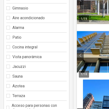
Gimnasio
Aire acondicionado
1
/
19
Alarma
Patio
Cocina integral
Vista panorámica
Jacuzzi
1
/
18
Sauna
Azotea
Terraza
Acceso para personas con