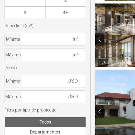
1
2
3
4+
Superficie (m²)
Mínima
Máxima
1
/
5
Precio
Mínimo
Máximo
Filtra por tipo de propiedad
Todos
Departamentos