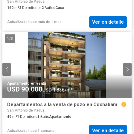
San Antonio de Padua
160
m²
3
Dormitorios
2
Baños
Casa
Ver en detalle
Actualizado hace más de 1 mes
1
/
3
Apartamento
·
en venta
USD 90.000
USD 1.836/m²
Departamentos a la venta de pozo en Cochabamba al 100 en Padua
San Antonio de Padua
49
m²
1
Dormitorio
1
Baño
Apartamento
Ver en detalle
Actualizado hace 1 semana