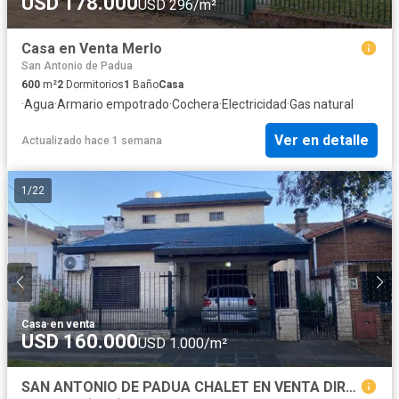
USD 178.000
USD 296/m²
Casa en Venta Merlo
San Antonio de Padua
600
m²
2
Dormitorios
1
Baño
Casa
·
Agua
·
Armario empotrado
·
Cochera
·
Electricidad
·
Gas natural
Ver en detalle
Actualizado hace 1 semana
1
/
22
Casa
·
en venta
USD 160.000
USD 1.000/m²
SAN ANTONIO DE PADUA CHALET EN VENTA DIRECTORIO AL 600