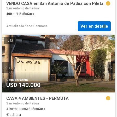
VENDO CASA en San Antonio de Padua con Pileta
San Antonio de Padua
400
m²
1
Baño
Casa
Ver en detalle
Actualizado hace 1 semana
1
/
22
Casa
·
en venta
USD 140.000
CASA 4 AMBIENTES - PERMUTA
San Antonio de Padua
3
Dormitorios
3
Baños
Casa
·
Cochera