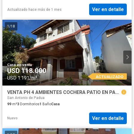
Ver en detalle
Actualizado hace más de 1 mes
1
/
18
Casa
·
en venta
USD 118.000
ACTUALIZADO
USD 1.191/m²
VENTA PH 4 AMBIENTES COCHERA PATIO EN PADUA
San Antonio de Padua
99
m²
3
Dormitorios
1
Baño
Casa
Ver en detalle
Nuevo