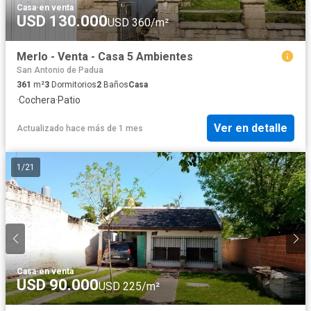
Casa
·
en venta
USD 130.000
USD 360/m²
Merlo - Venta - Casa 5 Ambientes
San Antonio de Padua
361
m²
3
Dormitorios
2
Baños
Casa
·
Cochera
·
Patio
Ver en detalle
Actualizado hace más de 1 mes
1
/
21
Casa
·
en venta
USD 90.000
USD 225/m²