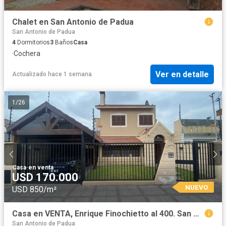
Chalet en San Antonio de Padua
San Antonio de Padua
4
Dormitorios
3
Baños
Casa
·
Cochera
Ver en detalle
Actualizado hace 1 semana
1
/
26
Casa
·
en venta
USD 170.000
NUEVO
USD 850/m²
Casa en VENTA, Enrique Finochietto al 400. San Antonio de Padua
San Antonio de Padua