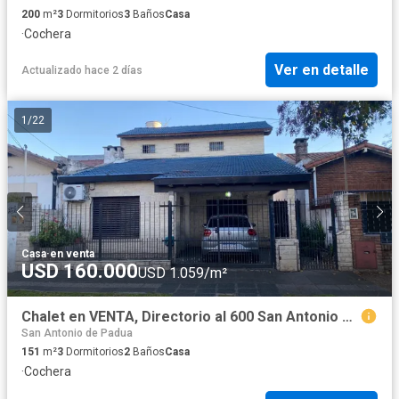
200
m²
3
Dormitorios
3
Baños
Casa
·
Cochera
Ver en detalle
Actualizado hace 2 días
1
/
22
Casa
·
en venta
USD 160.000
USD 1.059/m²
Chalet en VENTA, Directorio al 600 San Antonio de Padua
San Antonio de Padua
151
m²
3
Dormitorios
2
Baños
Casa
·
Cochera