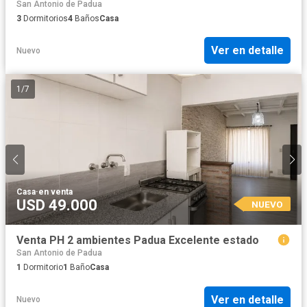
San Antonio de Padua
3
Dormitorios
4
Baños
Casa
Ver en detalle
Nuevo
1
/
7
Casa
·
en venta
USD 49.000
NUEVO
Venta PH 2 ambientes Padua Excelente estado
San Antonio de Padua
1
Dormitorio
1
Baño
Casa
Ver en detalle
Nuevo