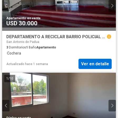
Apartamento
·
en venta
USD 30.000
DEPARTAMENTO A RECICLAR BARRIO POLICIAL - PADUA NORTE
San Antonio de Padua
3
Dormitorios
1
Baño
Apartamento
·
Cochera
Ver en detalle
Actualizado hace 1 semana
1
/
10