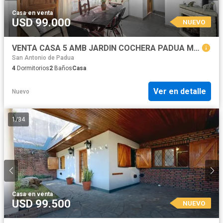
Casa
·
en venta
USD 99.000
NUEVO
VENTA CASA 5 AMB JARDIN COCHERA PADUA MERLO
San Antonio de Padua
4
Dormitorios
2
Baños
Casa
Ver en detalle
Nuevo
1
/
34
Casa
·
en venta
USD 99.500
NUEVO