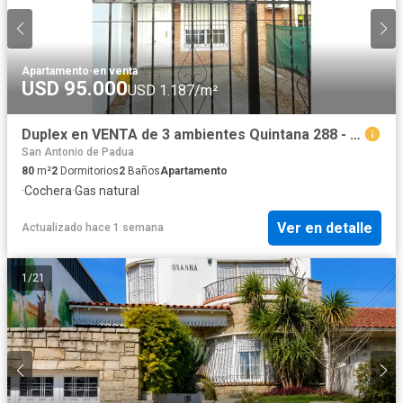
Apartamento
·
en venta
USD 95.000
USD 1.187/m²
Duplex en VENTA de 3 ambientes Quintana 288 - San Antonio De Padua
San Antonio de Padua
80
m²
2
Dormitorios
2
Baños
Apartamento
·
Cochera
·
Gas natural
Ver en detalle
Actualizado hace 1 semana
1
/
21