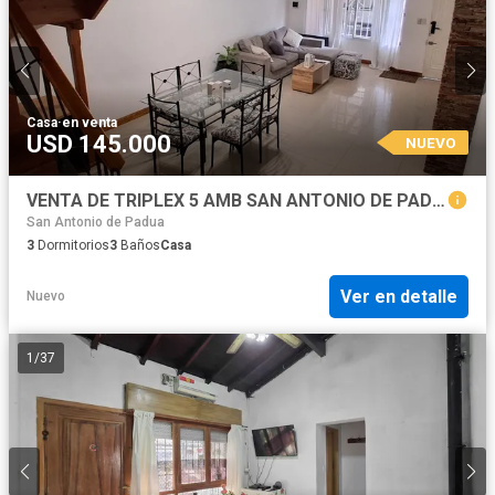
Casa
·
en venta
USD 145.000
NUEVO
VENTA DE TRIPLEX 5 AMB SAN ANTONIO DE PADUA
San Antonio de Padua
3
Dormitorios
3
Baños
Casa
Ver en detalle
Nuevo
1
/
37