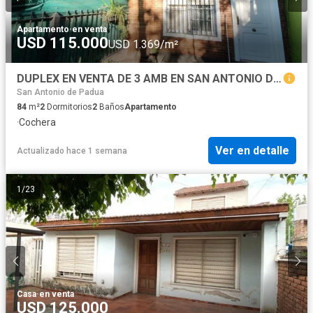
Apartamento
·
en venta
USD 115.000
USD 1.369/m²
DUPLEX EN VENTA DE 3 AMB EN SAN ANTONIO DE PADUA
San Antonio de Padua
84
m²
2
Dormitorios
2
Baños
Apartamento
·
Cochera
Ver en detalle
Actualizado hace 1 semana
1
/
23
Casa
·
en venta
USD 125.000