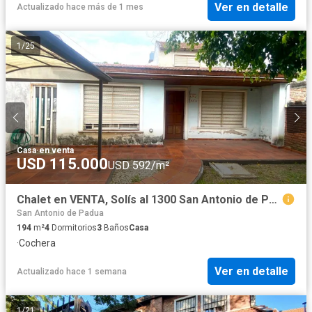
Ver en detalle
Actualizado hace más de 1 mes
1
/
25
Casa
·
en venta
USD 115.000
USD 592/m²
Chalet en VENTA, Solís al 1300 San Antonio de Padua
San Antonio de Padua
194
m²
4
Dormitorios
3
Baños
Casa
·
Cochera
Ver en detalle
Actualizado hace 1 semana
1
/
21