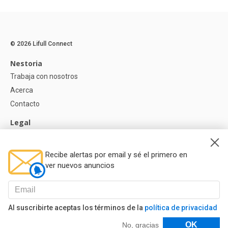
© 2026 Lifull Connect
Nestoria
Trabaja con nosotros
Acerca
Contacto
Legal
Aviso legal
Política de Privacidad
Recibe alertas por email y sé el primero en
Política de Cookies
ver nuevos anuncios
Ayuda
Preguntas
Al suscribirte aceptas los términos de la
política de privacidad
Nuestros Partners
Filtros
OK
No, gracias