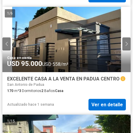
1
/
6
Casa
·
en venta
USD 95.000
USD 558/m²
EXCELENTE CASA A LA VENTA EN PADUA CENTRO
San Antonio de Padua
170
m²
3
Dormitorios
2
Baños
Casa
Ver en detalle
Actualizado hace 1 semana
1
/
15