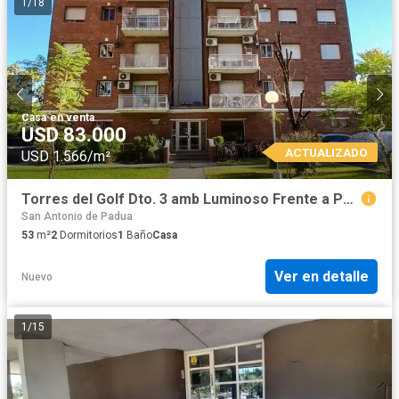
1
/
18
Casa
·
en venta
USD 83.000
ACTUALIZADO
USD 1.566/m²
Torres del Golf Dto. 3 amb Luminoso Frente a Parque /cochera/balcon .100m de estación Padua
San Antonio de Padua
53
m²
2
Dormitorios
1
Baño
Casa
Ver en detalle
Nuevo
1
/
15