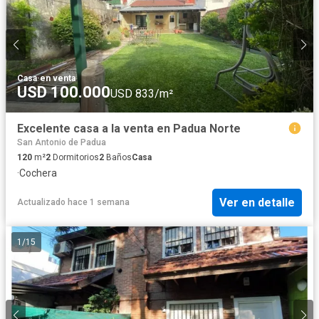
Casa
·
en venta
USD 100.000
USD 833/m²
Excelente casa a la venta en Padua Norte
San Antonio de Padua
120
m²
2
Dormitorios
2
Baños
Casa
·
Cochera
Ver en detalle
Actualizado hace 1 semana
1
/
15