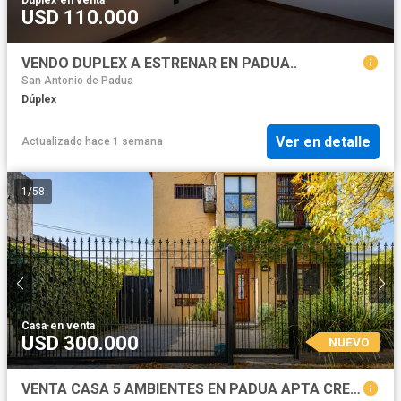
Dúplex
·
en venta
USD 110.000
VENDO DUPLEX A ESTRENAR EN PADUA..
San Antonio de Padua
Dúplex
Ver en detalle
Actualizado hace 1 semana
1
/
58
Casa
·
en venta
USD 300.000
NUEVO
VENTA CASA 5 AMBIENTES EN PADUA APTA CREDITO