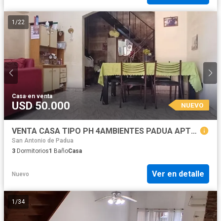
1
/
22
Casa
·
en venta
USD 50.000
NUEVO
VENTA CASA TIPO PH 4AMBIENTES PADUA APTO CREDITO
San Antonio de Padua
3
Dormitorios
1
Baño
Casa
Ver en detalle
Nuevo
1
/
34