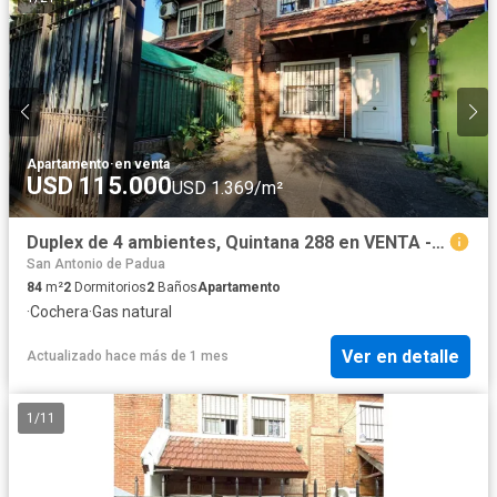
Apartamento
·
en venta
USD 115.000
USD 1.369/m²
Duplex de 4 ambientes, Quintana 288 en VENTA - San Antonio De Padua
San Antonio de Padua
84
m²
2
Dormitorios
2
Baños
Apartamento
·
Cochera
·
Gas natural
Ver en detalle
Actualizado hace más de 1 mes
1
/
11