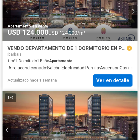
Apartamento
·
en venta
USD 124.000
USD 124.000/m²
VENDO DEPARTAMENTO DE 1 DORMITORIO EN POCITO SOCIAL LIFE - PROACO
Ibarbaiz
1
m²
1
Dormitorio
1
Baño
Apartamento
·
Aire acondicionado
·
Balcón
·
Electricidad
·
Parrilla
·
Ascensor
·
Gas natur
Ver en detalle
Actualizado hace 1 semana
1
/
9