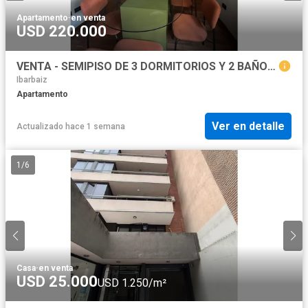
Apartamento
·
en venta
USD 220.000
VENTA - SEMIPISO DE 3 DORMITORIOS Y 2 BAÑOS EN NUEVA CÓRDOBA
Ibarbaiz
Apartamento
Ver en detalle
Actualizado hace 1 semana
1
/
6
Casa
·
en venta
USD 25.000
USD 1.250/m²