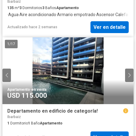
Ibarbaiz
135
m²
3
Dormitorios
3
Baños
Apartamento
·
Agua
·
Aire acondicionado
·
Armario empotrado
·
Ascensor
·
Calefacci
Ver en detalle
Actualizado hace 2 semanas
1
/
17
Apartamento
·
en venta
USD 115.000
Departamento en edificio de categoría!
Ibarbaiz
1
Dormitorio
1
Baño
Apartamento