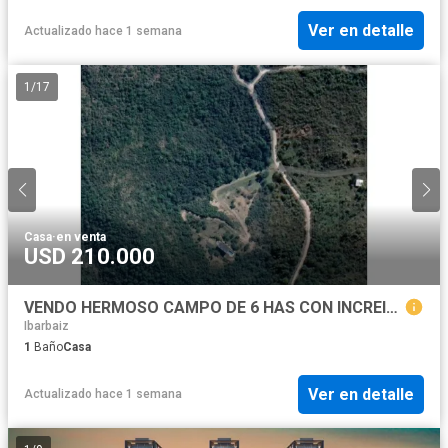
Ver en detalle
Actualizado hace 1 semana
1
/
17
Casa
·
en venta
USD 210.000
VENDO HERMOSO CAMPO DE 6 HAS CON INCREIBLES VISTAS EN LA GRANJA
Ibarbaiz
1
Baño
Casa
Ver en detalle
Actualizado hace 1 semana