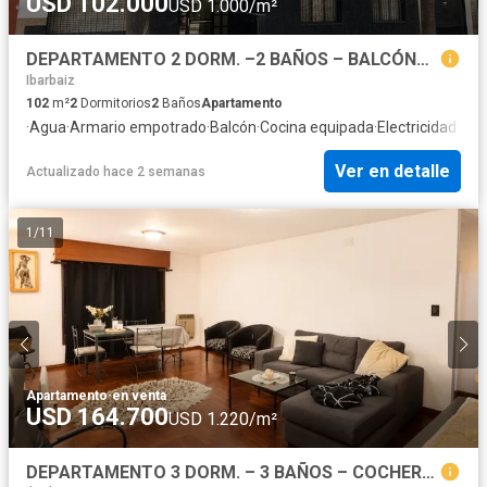
USD 102.000
USD 1.000/m²
DEPARTAMENTO 2 DORM. –2 BAÑOS – BALCÓN– FRENTE- S/ BV. CHACABUCO 1.100. NUEVA CÓRDOBA
Ibarbaiz
102
m²
2
Dormitorios
2
Baños
Apartamento
·
Agua
·
Armario empotrado
·
Balcón
·
Cocina equipada
·
Electricidad
·
Gas
Ver en detalle
Actualizado hace 2 semanas
1
/
11
Apartamento
·
en venta
USD 164.700
USD 1.220/m²
DEPARTAMENTO 3 DORM. – 3 BAÑOS – COCHERA– FRENTE- NUEVA CÓRDOBA