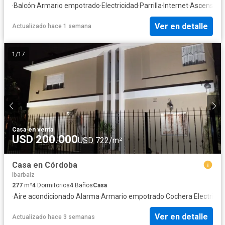
·
Balcón
·
Armario empotrado
·
Electricidad
·
Parrilla
·
Internet
·
Ascensor
·
G
Ver en detalle
Actualizado hace 1 semana
1
/
17
Casa
·
en venta
USD 200.000
USD 722/m²
Casa en Córdoba
Ibarbaiz
277
m²
4
Dormitorios
4
Baños
Casa
·
Aire acondicionado
·
Alarma
·
Armario empotrado
·
Cochera
·
Electricid
Ver en detalle
Actualizado hace 3 semanas