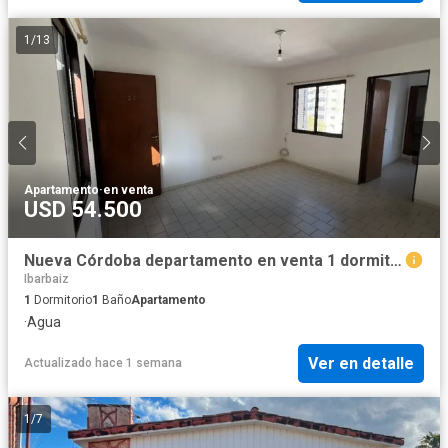
1
/
13
Apartamento
·
en venta
USD 54.500
Nueva Córdoba departamento en venta 1 dormitorio a 150 ms de C Uni
Ibarbaiz
1
Dormitorio
1
Baño
Apartamento
·
Agua
Ver en detalle
Actualizado hace 1 semana
1
/
7