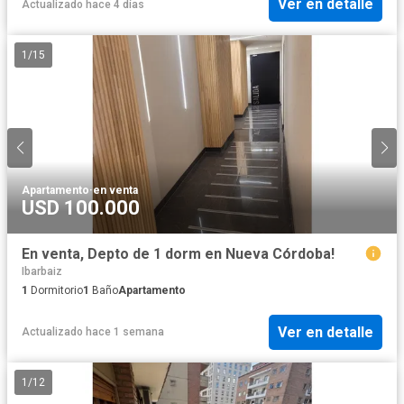
Ver en detalle
Actualizado hace 4 días
1
/
15
Apartamento
·
en venta
USD 100.000
En venta, Depto de 1 dorm en Nueva Córdoba!
Ibarbaiz
1
Dormitorio
1
Baño
Apartamento
Ver en detalle
Actualizado hace 1 semana
1
/
12