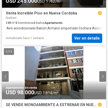
USD 245.000
USD 1.762/m²
Venta Increible Piso en Nueva Cordoba
Ibarbaiz
139
m²
3
Dormitorios
2
Baños
Apartamento
·
Aire acondicionado
·
Balcón
·
Armario empotrado
·
Cochera
·
Acceso pa
Ver en detalle
Actualizado hace 1 semana
1
/
13
Apartamento
·
en venta
USD 98.000
USD 1.814/m²
SE VENDE MONOAMBIENTE A ESTRENAR EN NUEVA CORDOBA