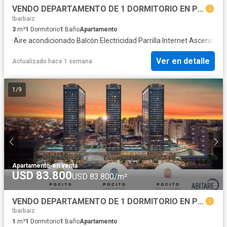
VENDO DEPARTAMENTO DE 1 DORMITORIO EN POCITO SOCIAL LIFE - PROACO
Ibarbaiz
3
m²
1
Dormitorio
1
Baño
Apartamento
·
Aire acondicionado
·
Balcón
·
Electricidad
·
Parrilla
·
Internet
·
Ascensor
·
G
Ver en detalle
Actualizado hace 1 semana
1
/
9
Apartamento
·
en venta
USD 83.800
USD 83.800/m²
VENDO DEPARTAMENTO DE 1 DORMITORIO EN POCITO SOCIAL LIFE - PROACO
Ibarbaiz
1
m²
1
Dormitorio
1
Baño
Apartamento