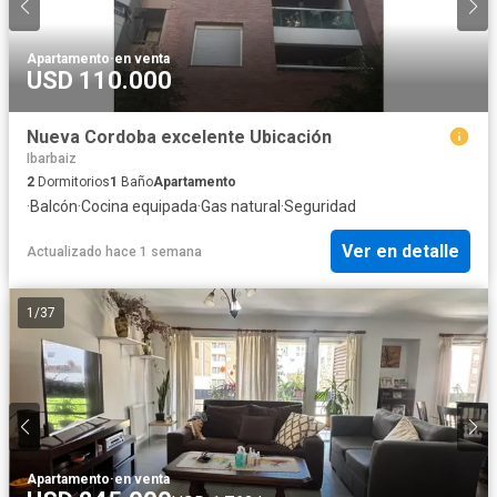
Apartamento
·
en venta
USD 110.000
Nueva Cordoba excelente Ubicación
Ibarbaiz
2
Dormitorios
1
Baño
Apartamento
·
Balcón
·
Cocina equipada
·
Gas natural
·
Seguridad
Ver en detalle
Actualizado hace 1 semana
1
/
37
Apartamento
·
en venta