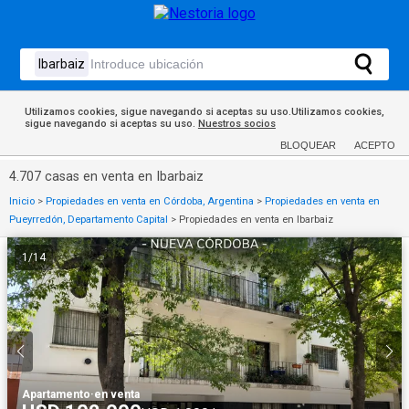
Utilizamos cookies, sigue navegando si aceptas su uso.Utilizamos cookies,
sigue navegando si aceptas su uso.
Nuestros socios
BLOQUEAR
ACEPTO
4.707 casas en venta en Ibarbaiz
Inicio
>
Propiedades en venta en Córdoba, Argentina
>
Propiedades en venta en
Pueyrredón, Departamento Capital
>
Propiedades en venta en Ibarbaiz
1
/
14
Apartamento
·
en venta