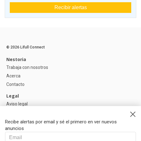
Recibir alertas
© 2026 Lifull Connect
Nestoria
Trabaja con nosotros
Acerca
Contacto
Legal
Aviso legal
Política de Privacidad
Política de Cookies
Recibe alertas por email y sé el primero en ver nuevos
anuncios
Ayuda
Preguntas