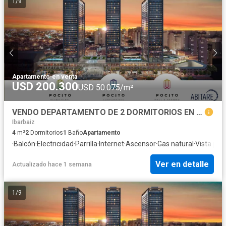
1
/
9
Apartamento
·
en venta
USD 200.300
USD 50.075/m²
VENDO DEPARTAMENTO DE 2 DORMITORIOS EN POCITO SOCIAL LIFE - PROACO
Ibarbaiz
4
m²
2
Dormitorios
1
Baño
Apartamento
·
Balcón
·
Electricidad
·
Parrilla
·
Internet
·
Ascensor
·
Gas natural
·
Vista pa
Ver en detalle
Actualizado hace 1 semana
1
/
9