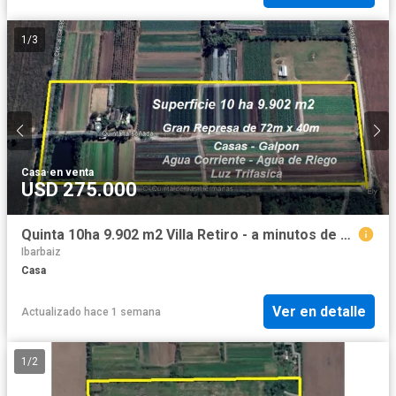
1
/
3
Casa
·
en venta
USD 275.000
Quinta 10ha 9.902 m2 Villa Retiro - a minutos de Circunvalación
Ibarbaiz
Casa
Ver en detalle
Actualizado hace 1 semana
1
/
2