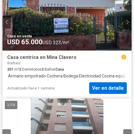
Casa
·
en venta
USD 65.000
USD 323/m²
Casa centrica en Mina Clavero
Ibarbaiz
201
m²
2
Dormitorios
2
Baños
Casa
·
Armario empotrado
·
Cochera
·
Bodega
·
Electricidad
·
Cocina equipada
·
Ver en detalle
Actualizado hace 1 semana
1
/
19