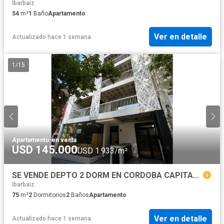
Ibarbaiz
54
m²
1
Baño
Apartamento
Ver en detalle
Actualizado hace 1 semana
1
/
15
Apartamento
·
en venta
USD 145.000
USD 1.933/m²
SE VENDE DEPTO 2 DORM EN CORDOBA CAPITAL A ESTRENAR!!!
Ibarbaiz
75
m²
2
Dormitorios
2
Baños
Apartamento
Ver en detalle
Actualizado hace 1 semana