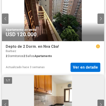
Apartamento
·
en venta
USD 120.000
Depto de 2 Dorm. en Nva Cba!
Ibarbaiz
2
Dormitorios
2
Baños
Apartamento
Ver en detalle
Actualizado hace 3 semanas
1
/
7