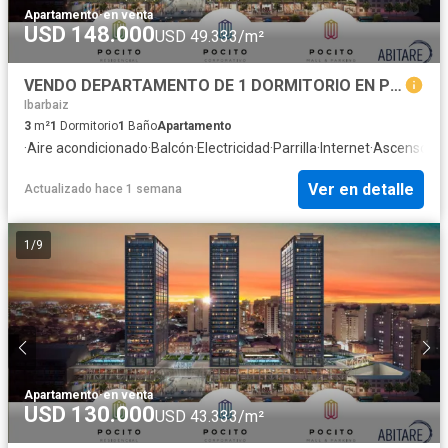
Apartamento
·
en venta
USD 148.000
USD 49.333/m²
VENDO DEPARTAMENTO DE 1 DORMITORIO EN POCITO SOCIAL LIFE - PROACO
Ibarbaiz
3
m²
1
Dormitorio
1
Baño
Apartamento
·
Aire acondicionado
·
Balcón
·
Electricidad
·
Parrilla
·
Internet
·
Ascensor
·
G
Ver en detalle
Actualizado hace 1 semana
1
/
9
Apartamento
·
en venta
USD 130.000
USD 43.333/m²