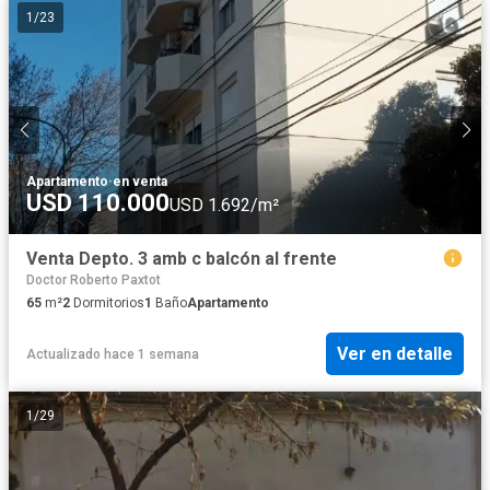
1
/
23
Apartamento
·
en venta
USD 110.000
USD 1.692/m²
Venta Depto. 3 amb c balcón al frente
Doctor Roberto Paxtot
65
m²
2
Dormitorios
1
Baño
Apartamento
Ver en detalle
Actualizado hace 1 semana
1
/
29