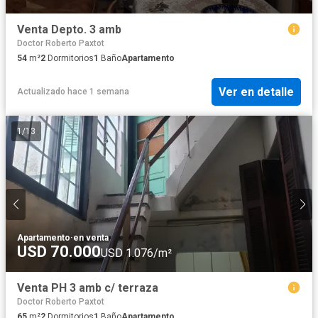
Venta Depto. 3 amb
Doctor Roberto Paxtot
54
m²
2
Dormitorios
1
Baño
Apartamento
Ver en detalle
Actualizado hace 1 semana
1
/
13
Apartamento
·
en venta
USD 70.000
USD 1.076/m²
Venta PH 3 amb c/ terraza
Doctor Roberto Paxtot
65
m²
2
Dormitorios
1
Baño
Apartamento