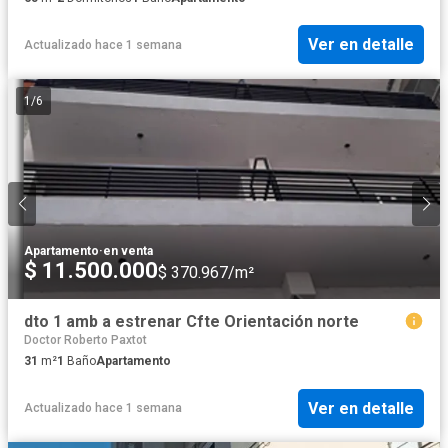
Ver en detalle
Actualizado hace 1 semana
1
/
6
Apartamento
·
en venta
$ 11.500.000
$ 370.967/m²
dto 1 amb a estrenar Cfte Orientación norte
Doctor Roberto Paxtot
31
m²
1
Baño
Apartamento
Ver en detalle
Actualizado hace 1 semana