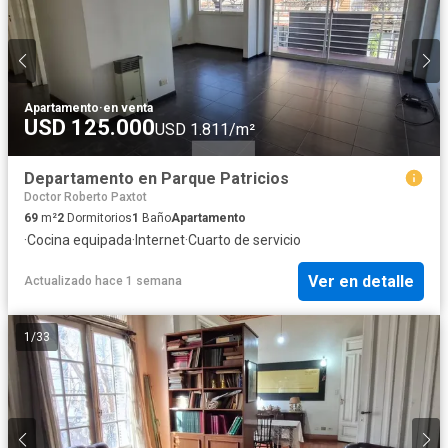
Apartamento
·
en venta
USD 125.000
USD 1.811/m²
Departamento en Parque Patricios
Doctor Roberto Paxtot
69
m²
2
Dormitorios
1
Baño
Apartamento
·
Cocina equipada
·
Internet
·
Cuarto de servicio
Ver en detalle
Actualizado hace 1 semana
1
/
33