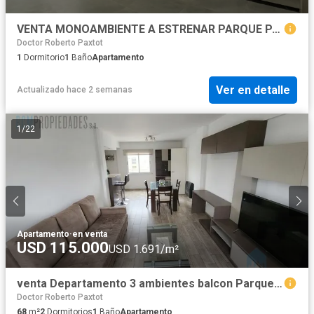
VENTA MONOAMBIENTE A ESTRENAR PARQUE PATRICIOS
Doctor Roberto Paxtot
1
Dormitorio
1
Baño
Apartamento
Ver en detalle
Actualizado hace 2 semanas
1
/
22
Apartamento
·
en venta
USD 115.000
USD 1.691/m²
venta Departamento 3 ambientes balcon Parque Patricios
Doctor Roberto Paxtot
68
m²
2
Dormitorios
1
Baño
Apartamento