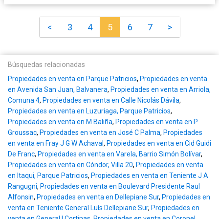
<
3
4
5
6
7
>
Búsquedas relacionadas
Propiedades en venta en Parque Patricios
,
Propiedades en venta
en Avenida San Juan, Balvanera
,
Propiedades en venta en Arriola,
Comuna 4
,
Propiedades en venta en Calle Nicolás Dávila
,
Propiedades en venta en Luzuriaga, Parque Patricios
,
Propiedades en venta en M Baliña
,
Propiedades en venta en P
Groussac
,
Propiedades en venta en José C Palma
,
Propiedades
en venta en Fray J G W Achaval
,
Propiedades en venta en Cid Guidi
De Franc
,
Propiedades en venta en Varela, Barrio Simón Bolívar
,
Propiedades en venta en Cóndor, Villa 20
,
Propiedades en venta
en Itaqui, Parque Patricios
,
Propiedades en venta en Teniente J A
Rangugni
,
Propiedades en venta en Boulevard Presidente Raul
Alfonsin
,
Propiedades en venta en Dellepiane Sur
,
Propiedades en
venta en Teniente General Luís Dellepiane Sur
,
Propiedades en
venta en General I Cortinas
,
Propiedades en venta en Coronel