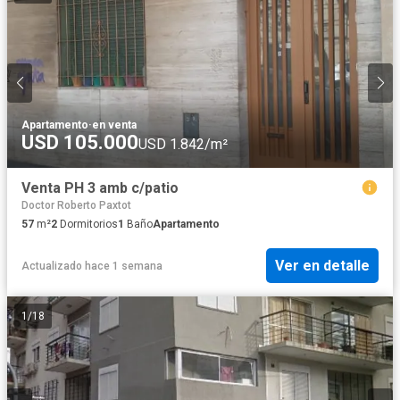
Apartamento
·
en venta
USD 105.000
USD 1.842/m²
Venta PH 3 amb c/patio
Doctor Roberto Paxtot
57
m²
2
Dormitorios
1
Baño
Apartamento
Ver en detalle
Actualizado hace 1 semana
1
/
18