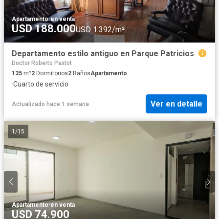
Apartamento
·
en venta
USD 188.000
USD 1.392/m²
Departamento estilo antiguo en Parque Patricios
Doctor Roberto Paxtot
135
m²
2
Dormitorios
2
Baños
Apartamento
·
Cuarto de servicio
Ver en detalle
Actualizado hace 1 semana
1
/
15
Apartamento
·
en venta
USD 74.900