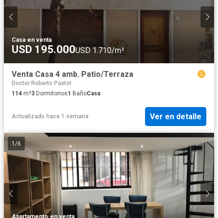
Casa
·
en venta
USD 195.000
USD 1.710/m²
Venta Casa 4 amb. Patio/Terraza
Doctor Roberto Paxtot
114
m²
3
Dormitorios
1
Baño
Casa
Ver en detalle
Actualizado hace 1 semana
1
/
6
Apartamento
·
en venta