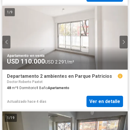
1
/
9
Apartamento
·
en venta
USD 110.000
USD 2.291/m²
Departamento 2 ambientes en Parque Patricios
Doctor Roberto Paxtot
48
m²
1
Dormitorio
1
Baño
Apartamento
Ver en detalle
Actualizado hace 4 días
1
/
19