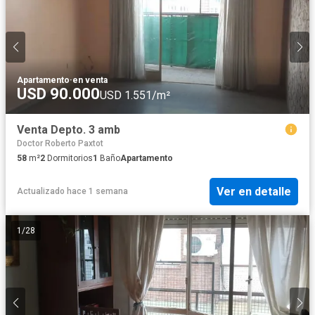
Apartamento
·
en venta
USD 90.000
USD 1.551/m²
Venta Depto. 3 amb
Doctor Roberto Paxtot
58
m²
2
Dormitorios
1
Baño
Apartamento
Ver en detalle
Actualizado hace 1 semana
1
/
28