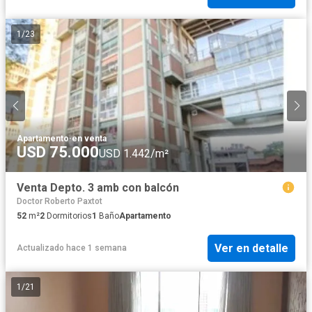
1
/
23
Apartamento
·
en venta
USD 75.000
USD 1.442/m²
Venta Depto. 3 amb con balcón
Doctor Roberto Paxtot
52
m²
2
Dormitorios
1
Baño
Apartamento
Ver en detalle
Actualizado hace 1 semana
1
/
21