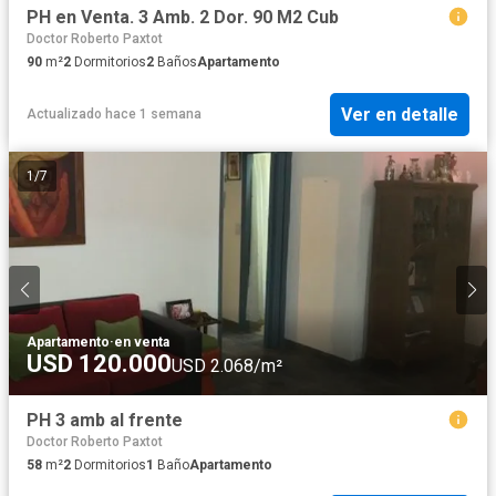
PH en Venta. 3 Amb. 2 Dor. 90 M2 Cub
Doctor Roberto Paxtot
90
m²
2
Dormitorios
2
Baños
Apartamento
Ver en detalle
Actualizado hace 1 semana
1
/
7
Apartamento
·
en venta
USD 120.000
USD 2.068/m²
PH 3 amb al frente
Doctor Roberto Paxtot
58
m²
2
Dormitorios
1
Baño
Apartamento