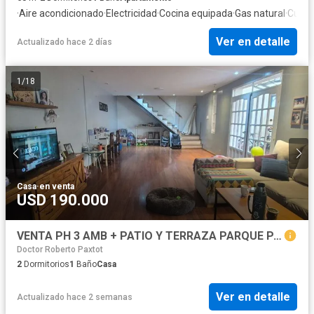
·
Aire acondicionado
·
Electricidad
·
Cocina equipada
·
Gas natural
·
Cuarto
Ver en detalle
Actualizado hace 2 días
1
/
18
Casa
·
en venta
USD 190.000
VENTA PH 3 AMB + PATIO Y TERRAZA PARQUE PATRICIOS
Doctor Roberto Paxtot
2
Dormitorios
1
Baño
Casa
Ver en detalle
Actualizado hace 2 semanas