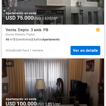
Apartamento
·
en venta
USD 75.000
USD 1.630/m²
Venta. Depto. 3 amb. PB
Doctor Roberto Paxtot
46
m²
2
Dormitorios
2
Baños
Apartamento
Ver en detalle
Actualizado hace 1 semana
1
/
21
Apartamento
·
en venta
USD 100.000
USD 1.851/m²