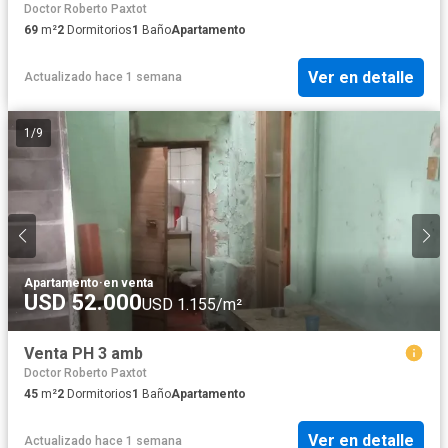
Doctor Roberto Paxtot
69
m²
2
Dormitorios
1
Baño
Apartamento
Ver en detalle
Actualizado hace 1 semana
1
/
9
Apartamento
·
en venta
USD 52.000
USD 1.155/m²
Venta PH 3 amb
Doctor Roberto Paxtot
45
m²
2
Dormitorios
1
Baño
Apartamento
Ver en detalle
Actualizado hace 1 semana