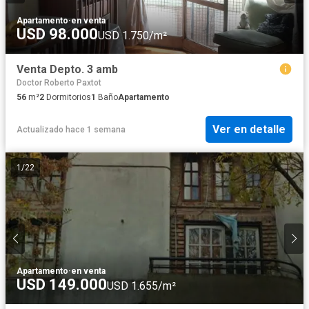
Apartamento
·
en venta
USD 98.000
USD 1.750/m²
Venta Depto. 3 amb
Doctor Roberto Paxtot
56
m²
2
Dormitorios
1
Baño
Apartamento
Ver en detalle
Actualizado hace 1 semana
1
/
22
Apartamento
·
en venta
USD 149.000
USD 1.655/m²