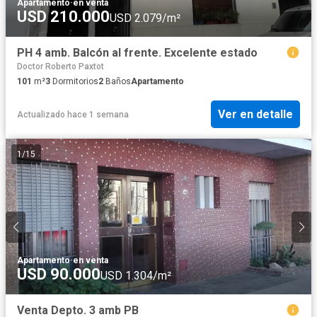
Apartamento
·
en venta
USD 210.000
USD 2.079/m²
PH 4 amb. Balcón al frente. Excelente estado
Doctor Roberto Paxtot
101
m²
3
Dormitorios
2
Baños
Apartamento
Ver en detalle
Actualizado hace 1 semana
1
/
15
Apartamento
·
en venta
USD 90.000
USD 1.304/m²
Venta Depto. 3 amb PB