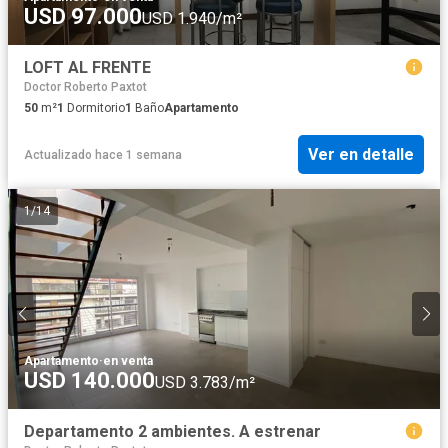
USD 97.000
USD 1.940/m²
LOFT AL FRENTE
Doctor Roberto Paxtot
50
m²
1
Dormitorio
1
Baño
Apartamento
Ver en detalle
Actualizado hace 1 semana
1
/
14
Apartamento
·
en venta
USD 140.000
USD 3.783/m²
Departamento 2 ambientes. A estrenar