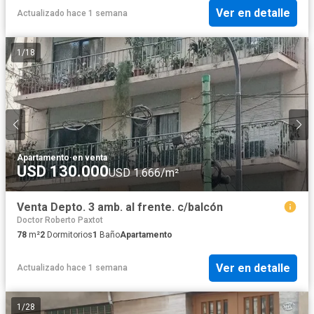
Ver en detalle
Actualizado hace 1 semana
1
/
18
Apartamento
·
en venta
USD 130.000
USD 1.666/m²
Venta Depto. 3 amb. al frente. c/balcón
Doctor Roberto Paxtot
78
m²
2
Dormitorios
1
Baño
Apartamento
Ver en detalle
Actualizado hace 1 semana
1
/
28