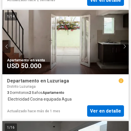
Ver en detalle
Actualizado hace 2 semanas
1
/
14
Apartamento
·
en venta
USD 50.000
Departamento en Luzuriaga
Distrito Luzuriaga
3
Dormitorios
2
Baños
Apartamento
·
Electricidad
·
Cocina equipada
·
Agua
Ver en detalle
Actualizado hace más de 1 mes
1
/
16