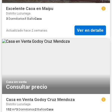
Excelente Casa en Maipu
Distrito Luzuriaga
3
Dormitorios
1
Baño
Casa
Ver en detalle
Actualizado hace 2 semanas
Casa
·
en venta
Consultar precio
Casa en Venta Godoy Cruz Mendoza
Distrito Luzuriaga
152
m²
3
Dormitorios
2
Baños
Casa