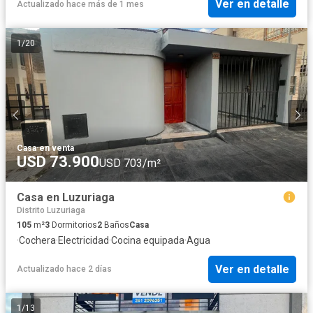
Ver en detalle
Actualizado hace más de 1 mes
1
/
20
Casa
·
en venta
USD 73.900
USD 703/m²
Casa en Luzuriaga
Distrito Luzuriaga
105
m²
3
Dormitorios
2
Baños
Casa
·
Cochera
·
Electricidad
·
Cocina equipada
·
Agua
Ver en detalle
Actualizado hace 2 días
1
/
13