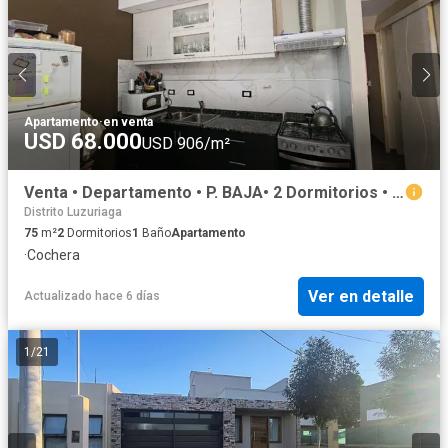
Apartamento
·
en venta
USD 68.000
USD 906/m²
Venta • Departamento • P. BAJA• 2 Dormitorios • Luzuriaga Maipú
Distrito Luzuriaga
75
m²
2
Dormitorios
1
Baño
Apartamento
·
Cochera
Ver en detalle
Actualizado hace 6 días
1
/
21