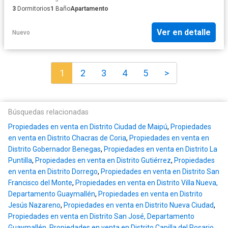
3
Dormitorios
1
Baño
Apartamento
Ver en detalle
Nuevo
1
2
3
4
5
>
Búsquedas relacionadas
Propiedades en venta en Distrito Ciudad de Maipú
,
Propiedades
en venta en Distrito Chacras de Coria
,
Propiedades en venta en
Distrito Gobernador Benegas
,
Propiedades en venta en Distrito La
Puntilla
,
Propiedades en venta en Distrito Gutiérrez
,
Propiedades
en venta en Distrito Dorrego
,
Propiedades en venta en Distrito San
Francisco del Monte
,
Propiedades en venta en Distrito Villa Nueva,
Departamento Guaymallén
,
Propiedades en venta en Distrito
Jesús Nazareno
,
Propiedades en venta en Distrito Nueva Ciudad
,
Propiedades en venta en Distrito San José, Departamento
Guaymallén
,
Propiedades en venta en Distrito Capilla del Rosario
,