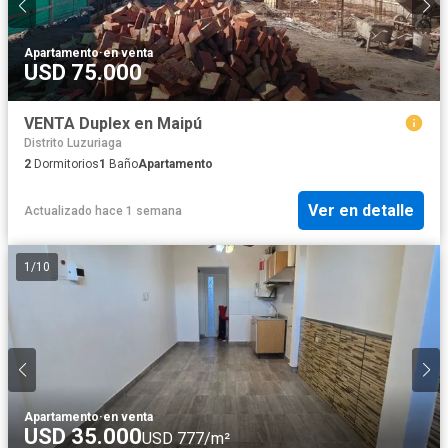
Apartamento
·
en venta
USD 75.000
VENTA Duplex en Maipú
Distrito Luzuriaga
2
Dormitorios
1
Baño
Apartamento
Ver en detalle
Actualizado hace 1 semana
1
/
10
Apartamento
·
en venta
USD 35.000
USD 777/m²