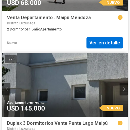
USD 68.000
NUEVO
Venta Departamento . Maipú Mendoza
Distrito Luzuriaga
2
Dormitorios
1
Baño
Apartamento
Ver en detalle
Nuevo
1
/
26
Apartamento
·
en venta
USD 145.000
NUEVO
Duplex 3 Dormitorios Venta Punta Lago Maipú
Distrito Luzuriaga