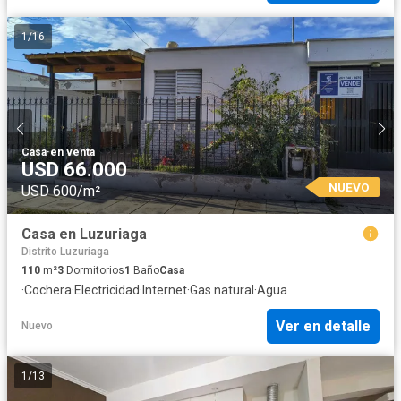
1
/
16
Casa
·
en venta
USD 66.000
NUEVO
USD 600/m²
Casa en Luzuriaga
Distrito Luzuriaga
110
m²
3
Dormitorios
1
Baño
Casa
·
Cochera
·
Electricidad
·
Internet
·
Gas natural
·
Agua
Ver en detalle
Nuevo
1
/
13