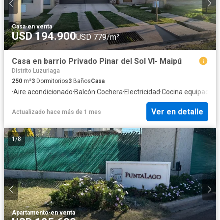
Casa
·
en venta
USD 194.900
USD 779/m²
Casa en barrio Privado Pinar del Sol VI- Maipú
Distrito Luzuriaga
250
m²
3
Dormitorios
3
Baños
Casa
·
Aire acondicionado
·
Balcón
·
Cochera
·
Electricidad
·
Cocina equipada
·
J
Ver en detalle
Actualizado hace más de 1 mes
1
/
8
Apartamento
·
en venta