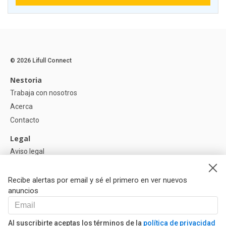
© 2026 Lifull Connect
Nestoria
Trabaja con nosotros
Acerca
Contacto
Legal
Aviso legal
Política de Privacidad
Política de Cookies
Recibe alertas por email y sé el primero en ver nuevos
anuncios
Ayuda
Preguntas
Al suscribirte aceptas los términos de la
política de privacidad
Nuestros Partners