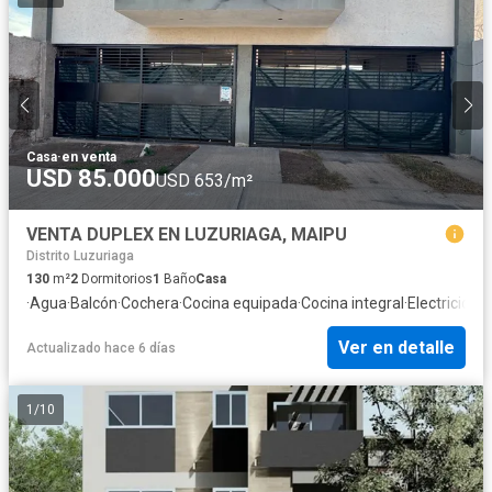
Casa
·
en venta
USD 85.000
USD 653/m²
VENTA DUPLEX EN LUZURIAGA, MAIPU
Distrito Luzuriaga
130
m²
2
Dormitorios
1
Baño
Casa
·
Agua
·
Balcón
·
Cochera
·
Cocina equipada
·
Cocina integral
·
Electricidad
·
Ver en detalle
Actualizado hace 6 días
1
/
10