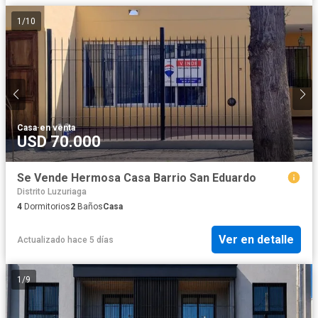
1
/
10
Casa
·
en venta
USD 70.000
Se Vende Hermosa Casa Barrio San Eduardo
Distrito Luzuriaga
4
Dormitorios
2
Baños
Casa
Ver en detalle
Actualizado hace 5 días
1
/
9