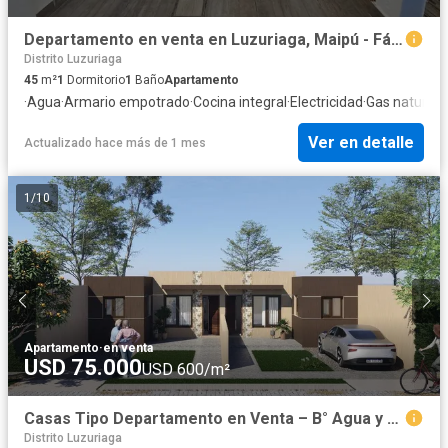
Departamento en venta en Luzuriaga, Maipú - Fácil Acceso
Distrito Luzuriaga
45
m²
1
Dormitorio
1
Baño
Apartamento
·
Agua
·
Armario empotrado
·
Cocina integral
·
Electricidad
·
Gas natural
·
P
Ver en detalle
Actualizado hace más de 1 mes
1
/
10
Apartamento
·
en venta
USD 75.000
USD 600/m²
Casas Tipo Departamento en Venta – B° Agua y Energía Plan 22 | Maipú
Distrito Luzuriaga