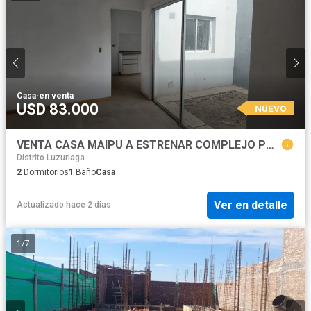
Casa
·
en venta
USD 83.000
NUEVO
VENTA CASA MAIPU A ESTRENAR COMPLEJO PRIVADO
Distrito Luzuriaga
2
Dormitorios
1
Baño
Casa
Ver en detalle
Actualizado hace 2 días
1
/
7