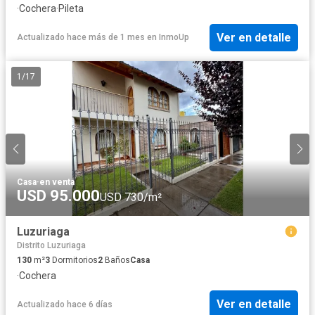
·
Cochera
·
Pileta
Ver en detalle
Actualizado hace más de 1 mes
en
InmoUp
1
/
17
Casa
·
en venta
USD 95.000
USD 730/m²
Luzuriaga
Distrito Luzuriaga
130
m²
3
Dormitorios
2
Baños
Casa
·
Cochera
Ver en detalle
Actualizado hace 6 días