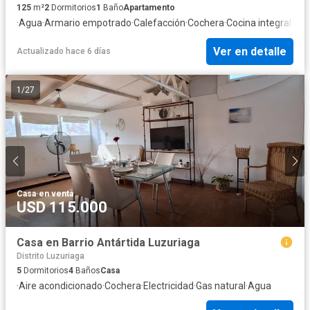
125
m²
2
Dormitorios
1
Baño
Apartamento
·
Agua
·
Armario empotrado
·
Calefacción
·
Cochera
·
Cocina integral
·
Ele
Ver en detalle
Actualizado hace 6 días
1
/
27
Casa
·
en venta
USD 115.000
Casa en Barrio Antártida Luzuriaga
Distrito Luzuriaga
5
Dormitorios
4
Baños
Casa
·
Aire acondicionado
·
Cochera
·
Electricidad
·
Gas natural
·
Agua