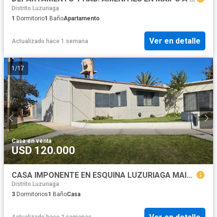
Distrito Luzuriaga
1
Dormitorio
1
Baño
Apartamento
Ver en detalle
Actualizado hace 1 semana
1
/
17
Casa
·
en venta
USD 120.000
CASA IMPONENTE EN ESQUINA LUZURIAGA MAIPU
Distrito Luzuriaga
3
Dormitorios
1
Baño
Casa