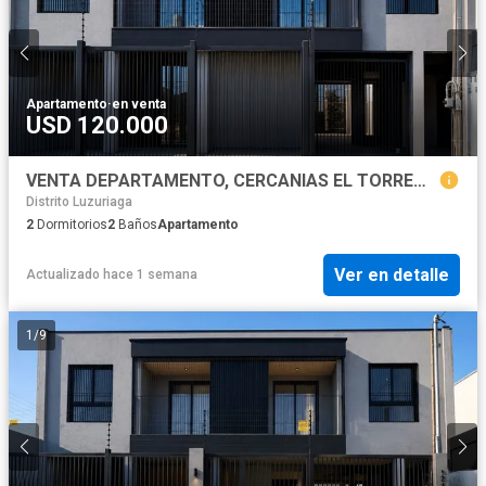
Apartamento
·
en venta
USD 120.000
VENTA DEPARTAMENTO, CERCANIAS EL TORREON. MAIPU
Distrito Luzuriaga
2
Dormitorios
2
Baños
Apartamento
Ver en detalle
Actualizado hace 1 semana
1
/
9