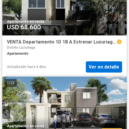
Apartamento
·
en venta
USD 68.600
VENTA Departamento 1D 1B A Estrenar Luzuriaga Maipu
Distrito Luzuriaga
Apartamento
Ver en detalle
Actualizado hace 6 días
1
/
22
Apartamento
·
en venta