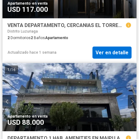
Apartamento
·
en venta
USD 117.000
VENTA DEPARTAMENTO, CERCANIAS EL TORREON. MAIPU
Distrito Luzuriaga
2
Dormitorios
2
Baños
Apartamento
Ver en detalle
Actualizado hace 1 semana
1
/
16
Apartamento
·
en venta
USD 88.000
DEPARTAMENTO 1 HAB. AMENITIES EN MAIPU A ESTRENAR