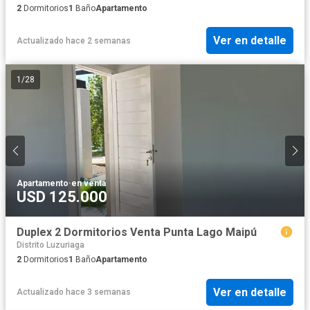
2
Dormitorios
1
Baño
Apartamento
Ver en detalle
Actualizado hace 2 semanas
1
/
28
Apartamento
·
en venta
USD 125.000
Duplex 2 Dormitorios Venta Punta Lago Maipú
Distrito Luzuriaga
2
Dormitorios
1
Baño
Apartamento
Ver en detalle
Actualizado hace 3 semanas