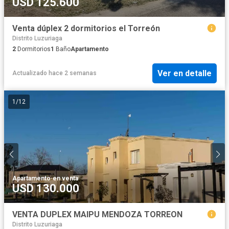
USD 125.600
Venta dúplex 2 dormitorios el Torreón
Distrito Luzuriaga
2
Dormitorios
1
Baño
Apartamento
Ver en detalle
Actualizado hace 2 semanas
1
/
12
Apartamento
·
en venta
USD 130.000
VENTA DUPLEX MAIPU MENDOZA TORREON
Distrito Luzuriaga